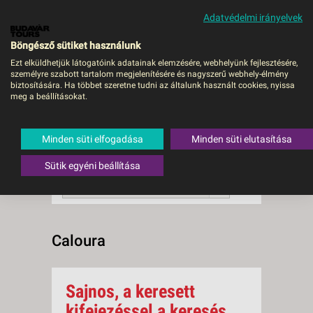
Adatvédelmi irányelvek
MENÜ
Böngésző sütiket használunk
Ezt elküldhetjük látogatóink adatainak elemzésére, webhelyünk fejlesztésére,
személyre szabott tartalom megjelenítésére és nagyszerű webhely-élmény
Caloura
biztosítására. Ha többet szeretne tudni az általunk használt cookies, nyissa
meg a beállításokat.
0 db a keresésnek
Összesen
megfelelő utazást
találtunk.
Minden süti elfogadása
Minden süti elutasítása
A keresővel tovább szűkítheti a
találati listát!
Sütik egyéni beállítása
RENDEZÉS:
Ár szerint növekvő
Caloura
Sajnos, a keresett
kifejezéssel a keresés