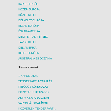
KARIB-TÉRSÉG
KÖZÉP-EURÓPA
KÖZEL-KELET
DÉLKELET-EURÓPA
ÉSZAK-EURÓPA
ÉSZAK-AMERIKA
MEDITERRÁN TÉRSÉG
TÁVOL-KELET
DÉL-AMERIKA
KELET-EURÓPA
AUSZTRÁLIA ÉS ÓCEÁNIA
Téma szerint
1 NAPOS UTAK
TENGERPARTI NYARALÁS
REPÜLŐS KÖRUTAZÁS
EGZOTIKUS UTAZÁSOK
AKTÍV KIKAPCSOLÓDÁS
VÁROSLÁTOGATÁSOK
KÖZVETLEN TENGERPARTI SZÁLLÁSOK