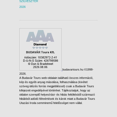
SZILVESZTER
2026
budavartours.hu ©1998-
2026.
A Budavár Tours web-oldalain található összes információ,
kép és egyéb anyag másolása, felhasználása (kivétel:
szöveg idézés forrás megjelöléssel) csak a Budavár Tours
kifejezett engedélyével történhet. Tájékoztatjuk, hogy az
oldalon szereplő helyesírási- és hibás feltöltésből származó
hibákból adódó félreértések és károk miatt a Budavár Tours
Utazási Iroda semminemű felelősséget nem vállal.