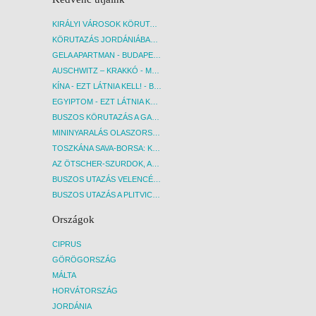
KIRÁLYI VÁROSOK KÖRUTAZÁS KÖZVETLEN REPÜLŐJÁRATTAL - BUDAPEST, REPÜLŐ
KÖRUTAZÁS JORDÁNIÁBAN, HOLT-TENGERI PIHENÉSSEL - BUDAPEST, REPÜLŐ
GELA APARTMAN - BUDAPEST, REPÜLŐ
AUSCHWITZ – KRAKKÓ - MEGRÁZÓ IDŐUTAZÁS! - BUDAPEST, BUSZ
KÍNA - EZT LÁTNIA KELL! - BUDAPEST, REPÜLŐ
EGYIPTOM - EZT LÁTNIA KELL! - BUDAPEST, REPÜLŐ
BUSZOS KÖRUTAZÁS A GARDA-TÓ KÖRNYÉKÉN - BUDAPEST, BUSZ
MININYARALÁS OLASZORSZÁGBAN: ÉSZAK-OLASZ GYÖNGYSZEMEK NYOMÁBAN - BUDAPEST, BUSZ
TOSZKÁNA SAVA-BORSA: KÓSTOLÓK ÉS KULTURÁLIS UTAZÁS - BUDAPEST, BUSZ
AZ ÖTSCHER-SZURDOK, AUSZTRIA GRAND CANYONJA - BUDAPEST, BUSZ
BUSZOS UTAZÁS VELENCÉBE - BUDAPEST, BUSZ
BUSZOS UTAZÁS A PLITVICEI-TAVAK NEMZETI PARKBA - BUDAPEST, BUSZ
Országok
CIPRUS
GÖRÖGORSZÁG
MÁLTA
HORVÁTORSZÁG
JORDÁNIA