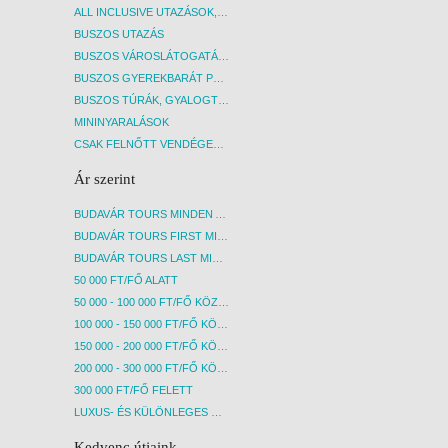
ALL INCLUSIVE UTAZÁSOK, NYARALÁSOK
BUSZOS UTAZÁS
BUSZOS VÁROSLÁTOGATÁSOK
BUSZOS GYEREKBARÁT PROGRAMOK
BUSZOS TÚRÁK, GYALOGTÚRÁK
MININYARALÁSOK
CSAK FELNŐTT VENDÉGEKET FOGADÓ SZÁLLÁSOK
Ár szerint
BUDAVÁR TOURS MINDEN AKCIÓS ÚT
BUDAVÁR TOURS FIRST MINUTE AKCIÓS UTAK
BUDAVÁR TOURS LAST MINUTE AKCIÓS UTAK
50 000 FT/FŐ ALATT
50 000 - 100 000 FT/FŐ KÖZÖTT
100 000 - 150 000 FT/FŐ KÖZÖTT
150 000 - 200 000 FT/FŐ KÖZÖTT
200 000 - 300 000 FT/FŐ KÖZÖTT
300 000 FT/FŐ FELETT
LUXUS- ÉS KÜLÖNLEGES UTAK
Kedvenc útjaink