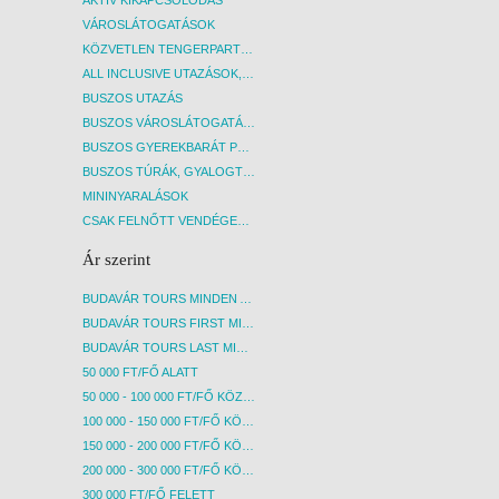
AKTÍV KIKAPCSOLÓDÁS
VÁROSLÁTOGATÁSOK
KÖZVETLEN TENGERPARTI SZÁLLÁSOK
ALL INCLUSIVE UTAZÁSOK, NYARALÁSOK
BUSZOS UTAZÁS
BUSZOS VÁROSLÁTOGATÁSOK
BUSZOS GYEREKBARÁT PROGRAMOK
BUSZOS TÚRÁK, GYALOGTÚRÁK
MININYARALÁSOK
CSAK FELNŐTT VENDÉGEKET FOGADÓ SZÁLLÁSOK
Ár szerint
BUDAVÁR TOURS MINDEN AKCIÓS ÚT
BUDAVÁR TOURS FIRST MINUTE AKCIÓS UTAK
BUDAVÁR TOURS LAST MINUTE AKCIÓS UTAK
50 000 FT/FŐ ALATT
50 000 - 100 000 FT/FŐ KÖZÖTT
100 000 - 150 000 FT/FŐ KÖZÖTT
150 000 - 200 000 FT/FŐ KÖZÖTT
200 000 - 300 000 FT/FŐ KÖZÖTT
300 000 FT/FŐ FELETT