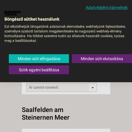
Adatvédelmi irányelvek
MENÜ
Böngésző sütiket használunk
Ezt elküldhetjük látogatóink adatainak elemzésére, webhelyünk fejlesztésére,
személyre szabott tartalom megjelenítésére és nagyszerű webhely-élmény
Saalfelden am Steinernen
biztosítására. Ha többet szeretne tudni az általunk használt cookies, nyissa
Meer
meg a beállításokat.
0 db a keresésnek
Összesen
Minden süti elfogadása
Minden süti elutasítása
megfelelő utazást
találtunk.
A keresővel tovább szűkítheti a
Sütik egyéni beállítása
találati listát!
RENDEZÉS:
Ár szerint növekvő
Saalfelden am
Steinernen Meer