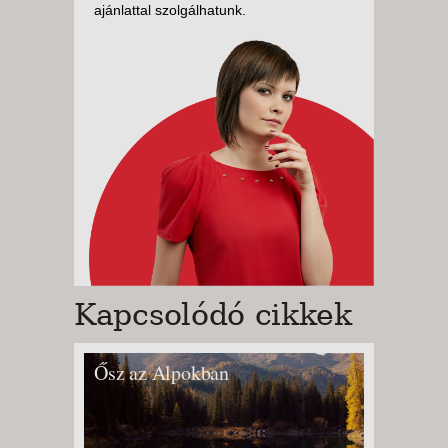
ajánlattal szolgálhatunk.
Kapcsolódó cikkek
Ősz az Alpokban
Hótalp
csúcsá