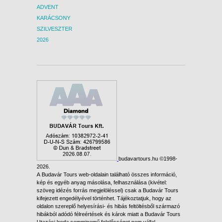
ADVENT
KARÁCSONY
SZILVESZTER
2026
budavartours.hu ©1998-
2026.
A Budavár Tours web-oldalain található összes információ,
kép és egyéb anyag másolása, felhasználása (kivétel:
szöveg idézés forrás megjelöléssel) csak a Budavár Tours
kifejezett engedélyével történhet. Tájékoztatjuk, hogy az
oldalon szereplő helyesírási- és hibás feltöltésből származó
hibákból adódó félreértések és károk miatt a Budavár Tours