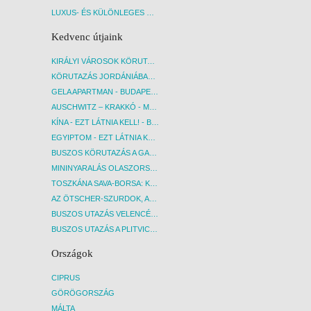
LUXUS- ÉS KÜLÖNLEGES UTAK
Kedvenc útjaink
KIRÁLYI VÁROSOK KÖRUTAZÁS KÖZVETLEN REPÜLŐJÁRATTAL - BUDAPEST, REPÜLŐ
KÖRUTAZÁS JORDÁNIÁBAN, HOLT-TENGERI PIHENÉSSEL - BUDAPEST, REPÜLŐ
GELA APARTMAN - BUDAPEST, REPÜLŐ
AUSCHWITZ – KRAKKÓ - MEGRÁZÓ IDŐUTAZÁS! - BUDAPEST, BUSZ
KÍNA - EZT LÁTNIA KELL! - BUDAPEST, REPÜLŐ
EGYIPTOM - EZT LÁTNIA KELL! - BUDAPEST, REPÜLŐ
BUSZOS KÖRUTAZÁS A GARDA-TÓ KÖRNYÉKÉN - BUDAPEST, BUSZ
MININYARALÁS OLASZORSZÁGBAN: ÉSZAK-OLASZ GYÖNGYSZEMEK NYOMÁBAN - BUDAPEST, BUSZ
TOSZKÁNA SAVA-BORSA: KÓSTOLÓK ÉS KULTURÁLIS UTAZÁS - BUDAPEST, BUSZ
AZ ÖTSCHER-SZURDOK, AUSZTRIA GRAND CANYONJA - BUDAPEST, BUSZ
BUSZOS UTAZÁS VELENCÉBE - BUDAPEST, BUSZ
BUSZOS UTAZÁS A PLITVICEI-TAVAK NEMZETI PARKBA - BUDAPEST, BUSZ
Országok
CIPRUS
GÖRÖGORSZÁG
MÁLTA