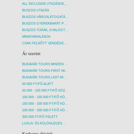
ALL INCLUSIVE UTAZÁSOK, NYARALÁSOK
BUSZOS UTAZÁS
BUSZOS VÁROSLÁTOGATÁSOK
BUSZOS GYEREKBARÁT PROGRAMOK
BUSZOS TÚRÁK, GYALOGTÚRÁK
MININYARALÁSOK
CSAK FELNŐTT VENDÉGEKET FOGADÓ SZÁLLÁSOK
Ár szerint
BUDAVÁR TOURS MINDEN AKCIÓS ÚT
BUDAVÁR TOURS FIRST MINUTE AKCIÓS UTAK
BUDAVÁR TOURS LAST MINUTE AKCIÓS UTAK
50 000 FT/FŐ ALATT
50 000 - 100 000 FT/FŐ KÖZÖTT
100 000 - 150 000 FT/FŐ KÖZÖTT
150 000 - 200 000 FT/FŐ KÖZÖTT
200 000 - 300 000 FT/FŐ KÖZÖTT
300 000 FT/FŐ FELETT
LUXUS- ÉS KÜLÖNLEGES UTAK
Kedvenc útjaink