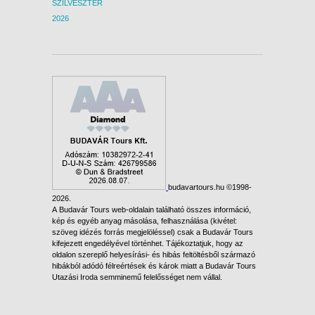
SZILVESZTER
2026
budavartours.hu ©1998-
2026.
A Budavár Tours web-oldalain található összes információ,
kép és egyéb anyag másolása, felhasználása (kivétel:
szöveg idézés forrás megjelöléssel) csak a Budavár Tours
kifejezett engedélyével történhet. Tájékoztatjuk, hogy az
oldalon szereplő helyesírási- és hibás feltöltésből származó
hibákból adódó félreértések és károk miatt a Budavár Tours
Utazási Iroda semminemű felelősséget nem vállal.