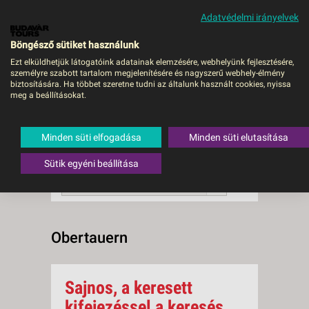
Adatvédelmi irányelvek
MENÜ
Böngésző sütiket használunk
Ezt elküldhetjük látogatóink adatainak elemzésére, webhelyünk fejlesztésére,
személyre szabott tartalom megjelenítésére és nagyszerű webhely-élmény
Obertauern
biztosítására. Ha többet szeretne tudni az általunk használt cookies, nyissa
meg a beállításokat.
0 db a keresésnek
Összesen
megfelelő utazást
találtunk.
Minden süti elfogadása
Minden süti elutasítása
A keresővel tovább szűkítheti a
találati listát!
Sütik egyéni beállítása
RENDEZÉS:
Ár szerint növekvő
Obertauern
Sajnos, a keresett
kifejezéssel a keresés