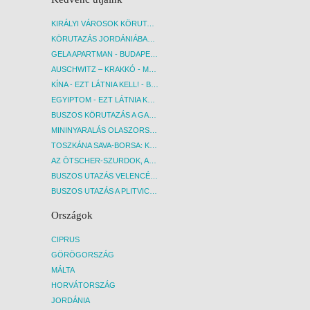
KIRÁLYI VÁROSOK KÖRUTAZÁS KÖZVETLEN REPÜLŐJÁRATTAL - BUDAPEST, REPÜLŐ
KÖRUTAZÁS JORDÁNIÁBAN, HOLT-TENGERI PIHENÉSSEL - BUDAPEST, REPÜLŐ
GELA APARTMAN - BUDAPEST, REPÜLŐ
AUSCHWITZ – KRAKKÓ - MEGRÁZÓ IDŐUTAZÁS! - BUDAPEST, BUSZ
KÍNA - EZT LÁTNIA KELL! - BUDAPEST, REPÜLŐ
EGYIPTOM - EZT LÁTNIA KELL! - BUDAPEST, REPÜLŐ
BUSZOS KÖRUTAZÁS A GARDA-TÓ KÖRNYÉKÉN - BUDAPEST, BUSZ
MININYARALÁS OLASZORSZÁGBAN: ÉSZAK-OLASZ GYÖNGYSZEMEK NYOMÁBAN - BUDAPEST, BUSZ
TOSZKÁNA SAVA-BORSA: KÓSTOLÓK ÉS KULTURÁLIS UTAZÁS - BUDAPEST, BUSZ
AZ ÖTSCHER-SZURDOK, AUSZTRIA GRAND CANYONJA - BUDAPEST, BUSZ
BUSZOS UTAZÁS VELENCÉBE - BUDAPEST, BUSZ
BUSZOS UTAZÁS A PLITVICEI-TAVAK NEMZETI PARKBA - BUDAPEST, BUSZ
Országok
CIPRUS
GÖRÖGORSZÁG
MÁLTA
HORVÁTORSZÁG
JORDÁNIA