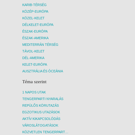
KARIB-TÉRSÉG
KÖZÉP-EURÓPA
KÖZEL-KELET
DÉLKELET-EURÓPA
ÉSZAK-EURÓPA
ÉSZAK-AMERIKA
MEDITERRÁN TÉRSÉG
TÁVOL-KELET
DÉL-AMERIKA
KELET-EURÓPA
AUSZTRÁLIA ÉS ÓCEÁNIA
Téma szerint
1 NAPOS UTAK
TENGERPARTI NYARALÁS
REPÜLŐS KÖRUTAZÁS
EGZOTIKUS UTAZÁSOK
AKTÍV KIKAPCSOLÓDÁS
VÁROSLÁTOGATÁSOK
KÖZVETLEN TENGERPARTI SZÁLLÁSOK