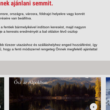
VETLEN
nek ajánlani semmit.
GERPARTI
LLÁSOK
nsre, országra, városra, földrajzi helyekre vagy konrét
résére van beállítva.
LLODÁK
SZDÁVAL
 a fentiek bármelyikével indítson keresést, majd nagyon
e a keresés eredményét a bal oldalon lévő oszlop
AVÁR TOURS
ZÁSOK
öbb tízezer utazáshoz és szálláshelyhez enged hozzáférést, így
, hogy a fenti módszerrel rengeteg Önnek megfelelő ajánlattal
Ősz az Alpokban
+