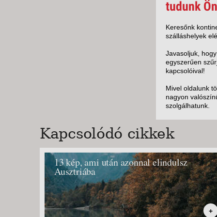
KÖZ
tudunk Ön
TEN
SZÁ
Keresőnk kontine
szálláshelyek elé
SZÁ
CSÚ
Javasoljuk, hogy
egyszerűen szűrj
BUD
kapcsolóival!
UTA
Mivel oldalunk t
nagyon valószínű
szolgálhatunk.
Kapcsolódó cikkek
13 kép, ami után azonnal elindulsz
Ausztriába
+