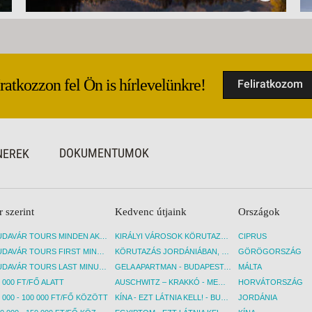
Iratkozzon fel Ön is hírlevelünkre!
Feliratkozom
DOKUMENTUMOK
NEREK
r szerint
Kedvenc útjaink
Országok
BUDAVÁR TOURS MINDEN AKCIÓS ÚT
KIRÁLYI VÁROSOK KÖRUTAZÁS KÖZVETLEN REPÜLŐJÁRATTAL - BUDAPEST, REPÜLŐ
CIPRUS
BUDAVÁR TOURS FIRST MINUTE AKCIÓS UTAK
KÖRUTAZÁS JORDÁNIÁBAN, HOLT-TENGERI PIHENÉSSEL - BUDAPEST, REPÜLŐ
GÖRÖGORSZÁG
BUDAVÁR TOURS LAST MINUTE AKCIÓS UTAK
GELA APARTMAN - BUDAPEST, REPÜLŐ
MÁLTA
 000 FT/FŐ ALATT
AUSCHWITZ – KRAKKÓ - MEGRÁZÓ IDŐUTAZÁS! - BUDAPEST, BUSZ
HORVÁTORSZÁG
 000 - 100 000 FT/FŐ KÖZÖTT
KÍNA - EZT LÁTNIA KELL! - BUDAPEST, REPÜLŐ
JORDÁNIA