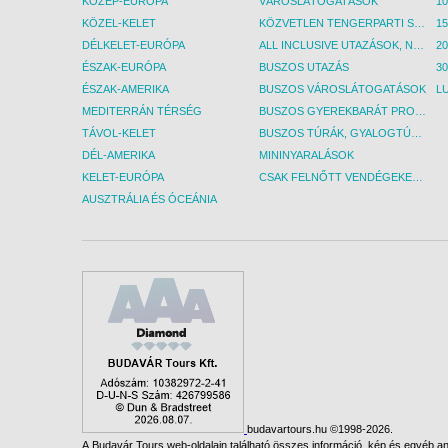
KÖZÉP-EURÓPA
VÁROSLÁTOGATÁSOK
KÖZEL-KELET
KÖZVETLEN TENGERPARTI SZÁLLÁSOK
DÉLKELET-EURÓPA
ALL INCLUSIVE UTAZÁSOK, NYARALÁSOK
ÉSZAK-EURÓPA
BUSZOS UTAZÁS
30
ÉSZAK-AMERIKA
BUSZOS VÁROSLÁTOGATÁSOK
L
MEDITERRÁN TÉRSÉG
BUSZOS GYEREKBARÁT PROGRAMOK
TÁVOL-KELET
BUSZOS TÚRÁK, GYALOGTÚRÁK
DÉL-AMERIKA
MININYARALÁSOK
KELET-EURÓPA
CSAK FELNŐTT VENDÉGEKET FOGADÓ SZÁLLÁSOK
AUSZTRÁLIA ÉS ÓCEÁNIA
budavartours.hu ©1998-2026.
A Budavár Tours web-oldalain található összes információ, kép és egyéb any