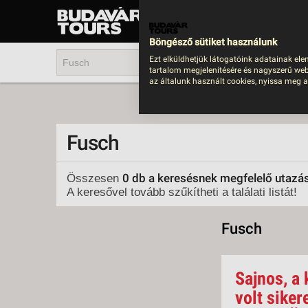
UTAZÁS
LAST MINUTE NYAR
Böngésző sütiket használunk
202
Ezt elküldhetjük látogatóink adatainak ele
tartalom megjelenítésére és nagyszerű web
BUS
az általunk használt cookies, nyissa meg a
TEN
ÜDÜ
Fusch
KÖR
CSA
0 db a keresésnek megfelelő utazá
Összesen
A keresővel tovább szűkítheti a találati listát!
UTA
IND
Fusch
AKT
EGZ
Sajnos, a 
VÁR
volt siker