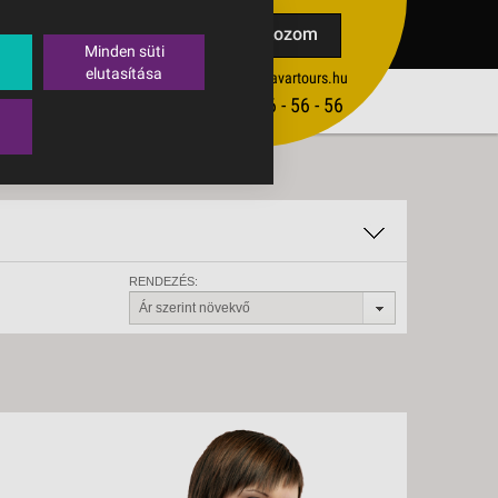
TAK
Feliratkozom
Minden süti
elutasítása
ertekesites@budavartours.hu
TIPPEK
(+36­ 1) 3 - 56 - 56 - 56
VISSZAJELZÉS KÜLDÉSE
RENDEZÉS:
Ár szerint növekvő