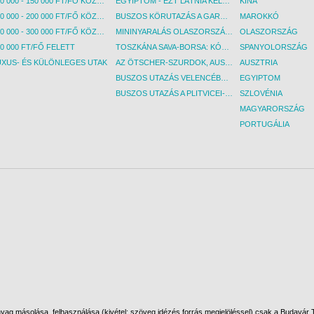
100 000 - 150 000 FT/FŐ KÖZÖTT
EGYIPTOM - EZT LÁTNIA KELL! - BUDAPEST, REPÜLŐ
KÍNA
150 000 - 200 000 FT/FŐ KÖZÖTT
BUSZOS KÖRUTAZÁS A GARDA-TÓ KÖRNYÉKÉN - BUDAPEST, BUSZ
MAROKKÓ
200 000 - 300 000 FT/FŐ KÖZÖTT
MININYARALÁS OLASZORSZÁGBAN: ÉSZAK-OLASZ GYÖNGYSZEMEK NYOMÁBAN - BUDAPEST, BUSZ
OLASZORSZÁG
0 000 FT/FŐ FELETT
TOSZKÁNA SAVA-BORSA: KÓSTOLÓK ÉS KULTURÁLIS UTAZÁS - BUDAPEST, BUSZ
SPANYOLORSZÁG
UXUS- ÉS KÜLÖNLEGES UTAK
AZ ÖTSCHER-SZURDOK, AUSZTRIA GRAND CANYONJA - BUDAPEST, BUSZ
AUSZTRIA
BUSZOS UTAZÁS VELENCÉBE - BUDAPEST, BUSZ
EGYIPTOM
BUSZOS UTAZÁS A PLITVICEI-TAVAK NEMZETI PARKBA - BUDAPEST, BUSZ
SZLOVÉNIA
MAGYARORSZÁG
PORTUGÁLIA
ag másolása, felhasználása (kivétel: szöveg idézés forrás megjelöléssel) csak a Budavár To