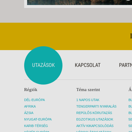
UTAZÁSOK
KAPCSOLAT
PART
Régiók
Téma szerint
Á
DÉL-EURÓPA
1 NAPOS UTAK
AFRIKA
TENGERPARTI NYARALÁS
ÁZSIA
REPÜLŐS KÖRUTAZÁS
NYUGAT-EURÓPA
EGZOTIKUS UTAZÁSOK
50
KARIB-TÉRSÉG
AKTÍV KIKAPCSOLÓDÁS
50