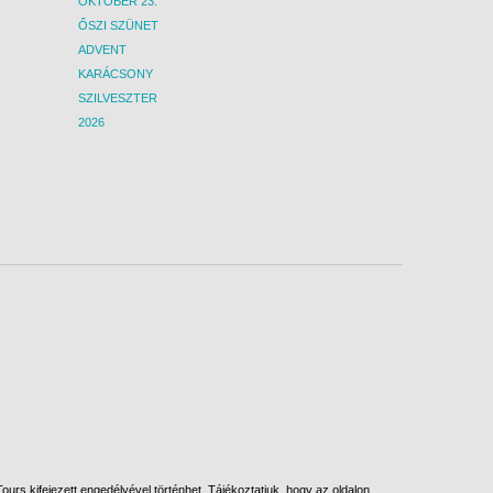
OKTÓBER 23.
ŐSZI SZÜNET
ADVENT
KARÁCSONY
SZILVESZTER
2026
urs kifejezett engedélyével történhet. Tájékoztatjuk, hogy az oldalon