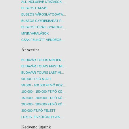
ALL INCLUSIVE UTAZÁSOK, NYARALÁSOK
BUSZOS UTAZÁS
BUSZOS VÁROSLÁTOGATÁSOK
BUSZOS GYEREKBARÁT PROGRAMOK
BUSZOS TÚRÁK, GYALOGTÚRÁK
MININYARALÁSOK
CSAK FELNŐTT VENDÉGEKET FOGADÓ SZÁLLÁSOK
Ár szerint
BUDAVÁR TOURS MINDEN AKCIÓS ÚT
BUDAVÁR TOURS FIRST MINUTE AKCIÓS UTAK
BUDAVÁR TOURS LAST MINUTE AKCIÓS UTAK
50 000 FT/FŐ ALATT
50 000 - 100 000 FT/FŐ KÖZÖTT
100 000 - 150 000 FT/FŐ KÖZÖTT
150 000 - 200 000 FT/FŐ KÖZÖTT
200 000 - 300 000 FT/FŐ KÖZÖTT
300 000 FT/FŐ FELETT
LUXUS- ÉS KÜLÖNLEGES UTAK
Kedvenc útjaink