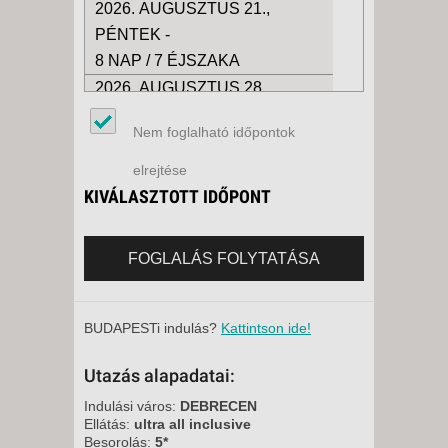
2026. AUGUSZTUS 21.,
PÉNTEK -
8 NAP / 7 ÉJSZAKA
2026. AUGUSZTUS 28.,
PÉNTEK -
Nem foglalható időpontok
15 NAP / 14 ÉJSZAKA
2026. AUGUSZTUS 28.,
elrejtése
PÉNTEK -
KIVÁLASZTOTT IDŐPONT
8 NAP / 7 ÉJSZAKA
2026. SZEPTEMBER 04.,
FOGLALÁS FOLYTATÁSA
PÉNTEK -
8 NAP / 7 ÉJSZAKA
2026. SZEPTEMBER 04.,
BUDAPESTi indulás?
Kattintson ide!
PÉNTEK -
Utazás alapadatai:
15 NAP / 14 ÉJSZAKA
2026. SZEPTEMBER 11.,
Indulási város:
DEBRECEN
Ellátás:
ultra all inclusive
PÉNTEK -
Besorolás:
5*