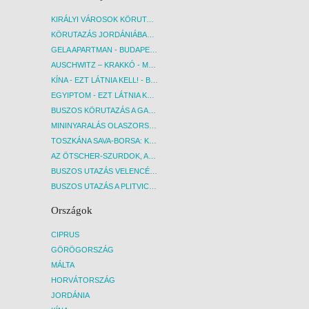
KIRÁLYI VÁROSOK KÖRUTAZÁS KÖZVETLEN REPÜLŐJÁRATTAL - BUDAPEST, REPÜLŐ
KÖRUTAZÁS JORDÁNIÁBAN, HOLT-TENGERI PIHENÉSSEL - BUDAPEST, REPÜLŐ
GELA APARTMAN - BUDAPEST, REPÜLŐ
AUSCHWITZ – KRAKKÓ - MEGRÁZÓ IDŐUTAZÁS! - BUDAPEST, BUSZ
KÍNA - EZT LÁTNIA KELL! - BUDAPEST, REPÜLŐ
EGYIPTOM - EZT LÁTNIA KELL! - BUDAPEST, REPÜLŐ
BUSZOS KÖRUTAZÁS A GARDA-TÓ KÖRNYÉKÉN - BUDAPEST, BUSZ
MININYARALÁS OLASZORSZÁGBAN: ÉSZAK-OLASZ GYÖNGYSZEMEK NYOMÁBAN - BUDAPEST, BUSZ
TOSZKÁNA SAVA-BORSA: KÓSTOLÓK ÉS KULTURÁLIS UTAZÁS - BUDAPEST, BUSZ
AZ ÖTSCHER-SZURDOK, AUSZTRIA GRAND CANYONJA - BUDAPEST, BUSZ
BUSZOS UTAZÁS VELENCÉBE - BUDAPEST, BUSZ
BUSZOS UTAZÁS A PLITVICEI-TAVAK NEMZETI PARKBA - BUDAPEST, BUSZ
Országok
CIPRUS
GÖRÖGORSZÁG
MÁLTA
HORVÁTORSZÁG
JORDÁNIA