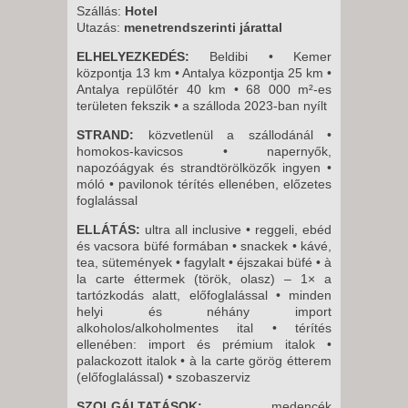
8 NAP / 7 ÉJSZAKA
Szállás:
Hotel
Utazás:
menetrendszerinti járattal
ELHELYEZKEDÉS:
Beldibi • Kemer
központja 13 km • Antalya központja 25 km •
Antalya repülőtér 40 km • 68 000 m²-es
területen fekszik • a szálloda 2023-ban nyílt
STRAND:
közvetlenül a szállodánál •
homokos-kavicsos • napernyők,
napozóágyak és strandtörölközők ingyen •
móló • pavilonok térítés ellenében, előzetes
foglalással
ELLÁTÁS:
ultra all inclusive • reggeli, ebéd
és vacsora büfé formában • snackek • kávé,
tea, sütemények • fagylalt • éjszakai büfé • à
la carte éttermek (török, olasz) – 1× a
tartózkodás alatt, előfoglalással • minden
helyi és néhány import
alkoholos/alkoholmentes ital • térítés
ellenében: import és prémium italok •
palackozott italok • à la carte görög étterem
(előfoglalással) • szobaszerviz
SZOLGÁLTATÁSOK:
medencék