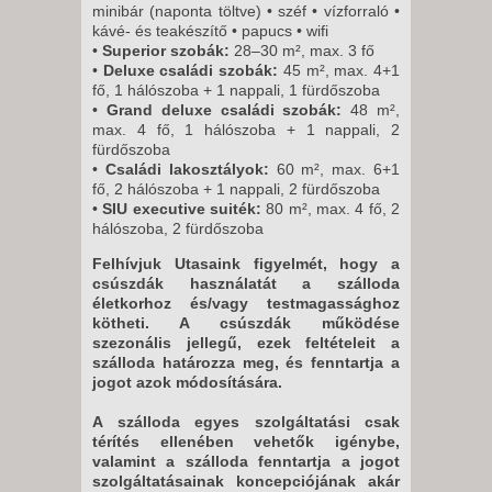
minibár (naponta töltve) • széf • vízforraló •
kávé- és teakészítő • papucs • wifi
•
Superior szobák:
28–30 m², max. 3 fő
•
Deluxe családi szobák:
45 m², max. 4+1
fő, 1 hálószoba + 1 nappali, 1 fürdőszoba
•
Grand deluxe családi szobák:
48 m²,
max. 4 fő, 1 hálószoba + 1 nappali, 2
fürdőszoba
•
Családi lakosztályok:
60 m², max. 6+1
fő, 2 hálószoba + 1 nappali, 2 fürdőszoba
•
SIU executive suiték:
80 m², max. 4 fő, 2
hálószoba, 2 fürdőszoba
Felhívjuk Utasaink figyelmét, hogy a
csúszdák használatát a szálloda
életkorhoz és/vagy testmagassághoz
kötheti. A csúszdák működése
szezonális jellegű, ezek feltételeit a
szálloda határozza meg, és fenntartja a
jogot azok módosítására.
A szálloda egyes szolgáltatási csak
térítés ellenében vehetők igénybe,
valamint a szálloda fenntartja a jogot
szolgáltatásainak koncepciójának akár