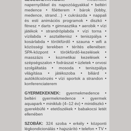
napernyőkkel és napozóágyakkal • beltéri
medence • főétterem • bárok (lobby,
medence, strand…) • cukrászda • nappali
és esti animációs programok • diszkó •
fitnesz • darts • gimnasztika • aerobik • vízi
játékok • strandröplabda • vízi torna •
vízilabda • asztalitenisz • teniszpálya •
kosárlabda • törökfürdő • szauna • wifi a
közösségi terekben • térítés ellenében:
SPA-központ • törökfürdő-kezelések •
masszázs • kozmetikai kezelések •
szépségszalon • fodrászat • üzletek • orvosi
szolgáltatás • mosoda • teniszpálya
világítása • játékszoba • biliárd •
autókölcsönzés • vízi sportok a strandon •
konferenciaterem
GYERMEKEKNEK:
gyermekmedence •
beltéri gyermekmedence • gyermek
aquapark • miniklub (4–12 év) • minidiszkó •
gyerekbüfé • etetőszékek • babakocsi letét
ellenében
SZOBÁK:
324 szoba • erkély • központi
légkondicionálás • hajszárító • telefon • TV •