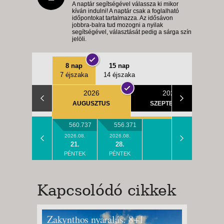
A naptár segítségével válassza ki mikor
kíván indulni! A naptár csak a foglalható
időpontokat tartalmazza. Az idősávon
jobbra-balra tud mozogni a nyilak
segítségével, választását pedig a sárga szín
jelöli.
8 nap
15 nap
7 éjszaka
14 éjszaka
2026
2026
AUGUSZTUS
SZEPTEMBER
560.737
556.371
2026.08.
2026.08.
21.
28.
PÉNTEK
PÉNTEK
Kapcsolódó cikkek
Zakynthos nyaralás: 8+1
Limone