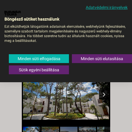
Adatvédelmi irányelvek
MENÜ
Böngésző sütiket használunk
Ezt elküldhetjük látogatóink adatainak elemzésére, webhelyünk fejlesztésére,
személyre szabott tartalom megjelenítésére és nagyszerű webhely-élmény
Aydinbey Siu Collection -
biztosítására. Ha többet szeretne tudni az általunk használt cookies, nyissa
meg a beállításokat.
DEBRECEN, Repülő
Törökország
,
Török riviéra
,
Kemer
Minden süti elfogadása
Minden süti elutasítása
Sütik egyéni beállítása