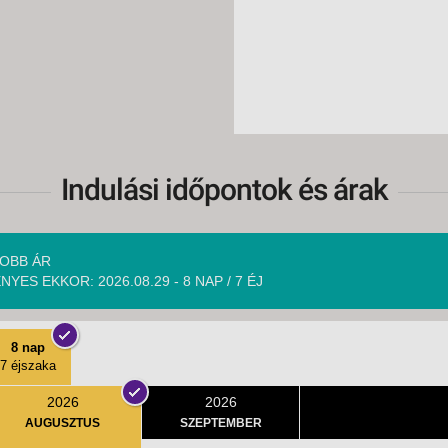
Indulási időpontok és árak
OBB ÁR
NYES EKKOR: 2026.08.29 - 8 NAP / 7 ÉJ
8 nap
7 éjszaka
2026
2026
AUGUSZTUS
SZEPTEMBER