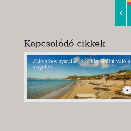
Slide Right
Kapcsolódó cikkek
Zakynthos nyaralás: 8+1 kipróbálni való a
szigeten
+