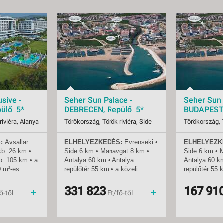
sive -
Seher Sun Palace -
Seher Sun 
ülő 5*
DEBRECEN, Repülő 5*
BUDAPEST,
riviéra, Alanya
Törökország, Török riviéra, Side
Törökország, T
:
Avsallar
ELHELYEZKEDÉS:
Evrenseki
•
ELHELYEZK
08.14-tól
Indulások:
2026.08.14-tól
Indulások:
kb.
26 km •
Side 6 km • Manavgat 8 km •
Side 6 km • 
Időpontok:
5 db
Időpontok:
b.
105 km • a
Antalya 60 km • Antalya
Antalya 60 k
all inclusive
Ellátás:
all inclusive
Ellátás:
0 m²-es
repülőtér 55 km • a közeli
repülőtér 55 
Besorolás:
5*
Besorolás:
városok helyi busszal (dolmus)
városok helyi
Szállás:
Hotel
Szállás:
ak számára
vagy taxival érhetők el • a
vagy taxival é
331 823
167 91
menetrendszerinti járattal
Utazás:
menetrendszerinti járattal
Utazás:
ő-től
Ft/fő-től
szálloda akadálymentesített
szálloda akad
zvetlenül a
TENGERPART:
300 m a
TENGERPAR
 •
szállodától • homokos •
szállodától •
ak és
napernyők, napozóágyak és
napernyők, n