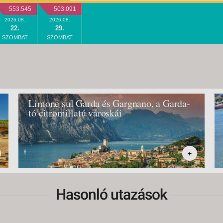
553.545
503.091
2026.08.
2026.08.
22.
29.
SZOMBAT
SZOMBAT
Limone sul Garda és Gargnano, a Garda-
tó citromillatú városkái
+
Hasonló utazások