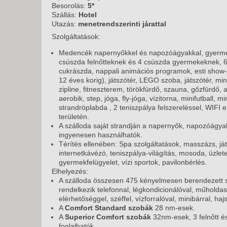
KÖZ
Besorolás:
5*
TEN
Szállás:
Hotel
SZÁ
Utazás:
menetrendszerinti járattal
Szolgáltatások:
SZÁ
CSÚ
Medencék napernyőkkel és napozóágyakkal, gyerm
csúszda felnőtteknek és 4 csúszda gyermekeknek, 6 
BUD
cukrászda, nappali animációs programok, esti show-
UTA
12 éves korig), játszótér, LEGO szoba, játszótér, min
zipline, fitneszterem, törökfürdő, szauna, gőzfürdő, a
aerobik, step, jóga, fly-jóga, vízitorna, minifutball, m
strandröplabda , 2 teniszpálya felszereléssel, WIFI 
területén.
A szálloda saját strandján a napernyők, napozóágya
ingyenesen használhatók.
Térítés ellenében: Spa szolgáltatások, masszázs, ját
internetkávézó, teniszpálya-világítás, mosoda, üzletek
gyermekfelügyelet, vízi sportok, pavilonbérlés.
Elhelyezés:
A szálloda összesen 475 kényelmesen berendezett 
rendelkezik telefonnal, légkondicionálóval, műholdas
elérhetőséggel, széffel, vízforralóval, minibárral, hajs
A
Comfort Standard szobák
28 nm-esek.
A
Superior Comfort szobák
32nm-esek, 3 felnőtt é
foglalhatók.