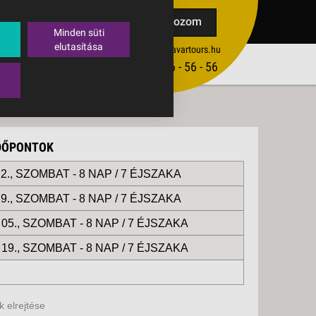
TAK
Feliratkozom
Minden süti
elutasítása
ertekesites@budavartours.hu
TIPPEK
(+36­ 1) 3 - 56 - 56 - 56
VISSZAJELZÉS KÜLDÉSE
IDŐPONTOK
2., SZOMBAT -
8 NAP / 7 ÉJSZAKA
9., SZOMBAT -
8 NAP / 7 ÉJSZAKA
05., SZOMBAT -
8 NAP / 7 ÉJSZAKA
19., SZOMBAT -
8 NAP / 7 ÉJSZAKA
 elrejtése