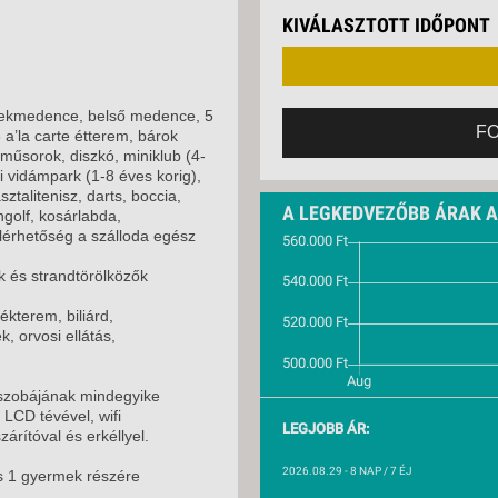
VETLEN
KIVÁLASZTOTT IDŐPONT
GERPARTI
LLÁSOK
LLODÁK
SZDÁVAL
ekmedence, belső medence, 5
F
a’la carte étterem, bárok
AVÁR TOURS
műsorok, diszkó, miniklub (4-
ZÁSOK
i vidámpark (1-8 éves korig),
sztalitenisz, darts, boccia,
A LEGKEDVEZŐBB ÁRAK 
ingolf, kosárlabda,
elérhetőség a szálloda egész
k és strandtörölközők
ékterem, biliárd,
, orvosi ellátás,
szobájának mindegyike
 LCD tévével, wifi
LEGJOBB ÁR:
zárítóval és erkéllyel.
2026.08.29
- 8 NAP / 7 ÉJ
s 1 gyermek részére