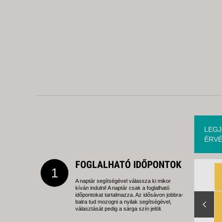
LEGJ
ÉRVÉ
FOGLALHATÓ IDŐPONTOK
1
A naptár segítségével válassza ki mikor
kíván indulni! A naptár csak a foglalható
Slide Right
időpontokat tartalmazza. Az idősávon jobbra-
balra tud mozogni a nyilak segítségével,
választását pedig a sárga szín jelöli.