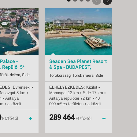
Palace -
Seaden Sea Planet Resort
Seaden
 Repülő 5*
& Spa - BUDAPEST,
& Spa
Repülő 5*
Repül
örök riviéra, Side
Törökország, Török riviéra, Side
Törökors
EDÉS:
Evrenseki
•
ELHELYEZKEDÉS
: Kizilot •
ELHEL
2026.08.12-tól
Indulások:
2026.09.02-tól
Indulás
Manavgat 8 km •
Manavgat 12 km • Side 17 km •
Manavga
88 db
Időpontok:
55 db
Időpont
m • Antalya
Antalya repülőtér 72 km • 40
Antalya
all inclusive
Ellátás:
all inclusive
Ellátás:
km • a közeli
000 m²-es területen • a közeli
000 m²-e
5*
Besorolás:
5*
Besorol
 busszal (dolmus)
városok taxival vagy helyi
városok 
Hotel
Szállás:
Hotel
Szállás:
rhetők el • a
busszal könnyen
busszal
0
289 464
427
menetrendszerinti járattal
Utazás:
menetrendszerinti járattal
Utazás:
Ft/fő-től
Ft/fő-től
álymentesített
megközelíthetők • a szálloda
megköze
T:
300 m a
akadálymentesített
akadály
 homokos •
STRAND:
közvetlenül a
STRAN
apozóágyak és
szállodánál • homokos-kavicsos
szállod