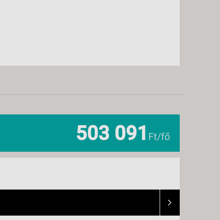
503 091
Ft/fő