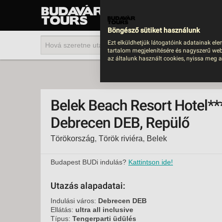
UTAZÁS
LAST MINUTE NYAR
Böngésző sütiket használunk
202
Ezt elküldhetjük látogatóink adatainak ele
tartalom megjelenítésére és nagyszerű web
BUS
az általunk használt cookies, nyissa meg a
TEN
ÜDÜ
Belek Beach Resort Hotel***
KÖR
Debrecen DEB, Repülő
CSA
Törökország
,
Török riviéra
,
Belek
UTA
IND
Budapest BUDi indulás?
Kattintson ide!
AKT
Utazás alapadatai:
EGZ
Indulási város:
Debrecen DEB
VÁR
Ellátás:
ultra all inclusive
Típus:
Tengerparti üdülés