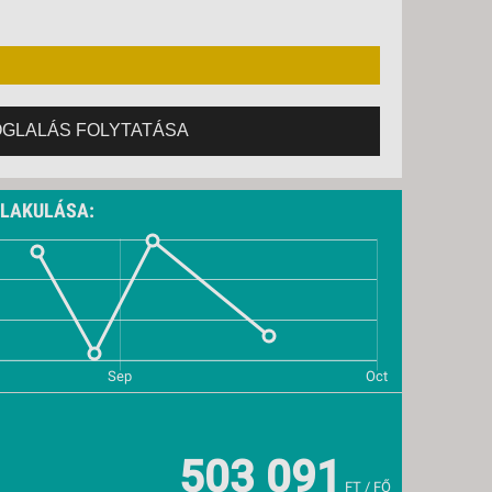
OGLALÁS FOLYTATÁSA
ALAKULÁSA:
503 091
FT / FŐ