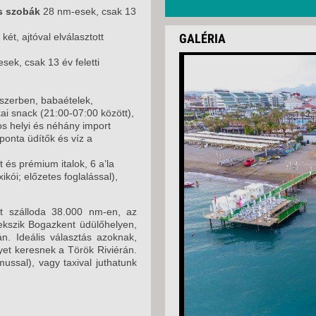
s szobák
28 nm-esek, csak 13
ét, ajtóval elválasztott
GALÉRIA
ek, csak 13 év feletti
ndszerben, babaételek,
ai snack (21:00-07:00 között),
os helyi és néhány import
ponta üdítők és víz a
t és prémium italok, 6 a’la
xikói; előzetes foglalással),
át szálloda 38.000 nm-en, az
fekszik Bogazkent üdülőhelyen,
án. Ideális választás azoknak,
yet keresnek a Török Riviérán.
mussal), vagy taxival juthatunk