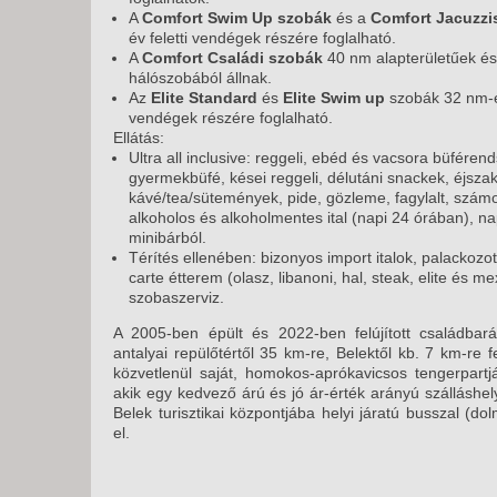
A
Comfort Swim Up szobák
és a
Comfort Jacuzzi
év feletti vendégek részére foglalható.
A
Comfort Családi szobák
40 nm alapterületűek és k
hálószobából állnak.
Az
Elite Standard
és
Elite Swim up
szobák 32 nm-es
vendégek részére foglalható.
Ellátás:
Ultra all inclusive: reggeli, ebéd és vacsora büfére
gyermekbüfé, kései reggeli, délutáni snackek, éjszak
kávé/tea/sütemények, pide, gözleme, fagylalt, szám
alkoholos és alkoholmentes ital (napi 24 órában), na
minibárból.
Térítés ellenében: bizonyos import italok, palackozot
carte étterem (olasz, libanoni, hal, steak, elite és me
szobaszerviz.
A 2005-ben épült és 2022-ben felújított családbar
antalyai repülőtértől 35 km-re, Belektől kb. 7 km-re 
közvetlenül saját, homokos-aprókavicsos tengerpartj
akik egy kedvező árú és jó ár-érték arányú szálláshel
Belek turisztikai központjába helyi járatú busszal (dol
el.