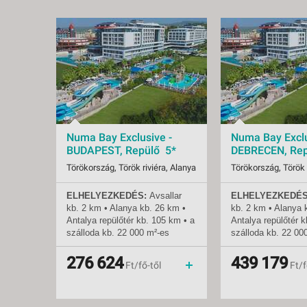
Numa Bay Exclusive -
Numa Bay Exclu
BUDAPEST, Repülő 5*
DEBRECEN, Rep
Törökország, Török riviéra, Alanya
Törökország, Török 
ELHELYEZKEDÉS:
Avsallar
ELHELYEZKEDÉS
Indulások:
2026.08.11-tól
Indulások:
2026.
kb. 2 km • Alanya
kb.
26 km •
kb. 2 km • Alanya
Időpontok:
72 db
Időpontok:
5 db
Antalya repülőtér
kb.
105 km • a
Antalya repülőtér
k
Ellátás:
ultra all inclusive
Ellátás:
ultra 
szálloda
kb.
22 000 m²-es
szálloda
kb.
22 00
Besorolás:
5*
Besorolás:
5*
területen fekszik •
területen fekszik •
Szállás:
Hotel
Szállás:
Hotel
mozgáskorlátozottak számára
mozgáskorlátozott
276 624
439 179
Utazás:
menetrendszerinti járattal
Utazás:
Ft/fő-től
Ft/f
kialakított szoba
kialakított szoba
TENGERPART
: közvetlenül a
TENGERPART
: kö
hotelnél • homokos •
hotelnél • homokos
napernyők, napágyak és
napernyők, napágy