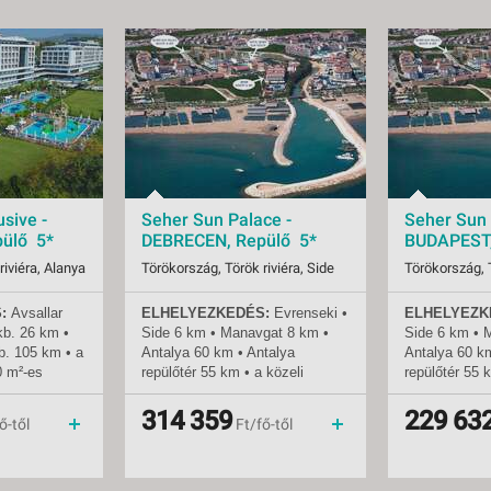
sive -
Seher Sun Palace -
Seher Sun 
ülő 5*
DEBRECEN, Repülő 5*
BUDAPEST,
riviéra, Alanya
Törökország, Török riviéra, Side
Törökország, T
:
Avsallar
ELHELYEZKEDÉS:
Evrenseki
•
ELHELYEZK
08.07-tól
Indulások:
2026.08.07-tól
Indulások:
kb.
26 km •
Side 6 km • Manavgat 8 km •
Side 6 km • 
Időpontok:
6 db
Időpontok:
b.
105 km • a
Antalya 60 km • Antalya
Antalya 60 k
all inclusive
Ellátás:
all inclusive
Ellátás:
0 m²-es
repülőtér 55 km • a közeli
repülőtér 55 
Besorolás:
5*
Besorolás:
városok helyi busszal (dolmus)
városok helyi
Szállás:
Hotel
Szállás:
ak számára
vagy taxival érhetők el • a
vagy taxival é
314 359
229 63
menetrendszerinti járattal
Utazás:
menetrendszerinti járattal
Utazás:
ő-től
Ft/fő-től
szálloda akadálymentesített
szálloda akad
zvetlenül a
TENGERPART:
300 m a
TENGERPAR
 •
szállodától • homokos •
szállodától •
ak és
napernyők, napozóágyak és
napernyők, n