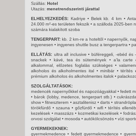
KÖZ
Szállás:
Hotel
TEN
Utazás:
menetrendszerinti járattal
SZÁ
ELHELYEZKEDÉS:
Kadriye • Belek kb. 4 km • Anta
24.000 m²-es területen fekszik • a szálloda 2025-ben 
SZÁ
számára kialakított szoba
CSÚ
TENGERPART:
kb. 2 km-re a hoteltől • napernyők, n
BUD
ingyenesen • ingyenes shuttle busz a tengerpartra • pa
UTA
ELLÁTÁS:
ultra all inclusive • büféreggeli, -ebéd és 
snackek • kávé, tea és sütemények • a’la carte é
alkalommal, előzetes foglalás szükséges • valamen
alkoholos és alkoholmentes ital • minibár • térítés
prémium alkoholos és alkoholmentes italok • palackozot
SZOLGÁLTATÁSOK:
medencék napernyőkkel és napozóágyakkal • fedett m
• bárok (lobby, medence, tengerpart stb.) • cukrászd
show • fitneszterem • asztalitenisz • darts • strandröpla
törökfürdő • szauna • gőzfürdő • wifi • térítés ellen
kezelések • masszázs • kozmetikai kezelések • fodrász
orvosi szolgálat • mosoda • autókölcsönzés • vízi spor
GYERMEKEKNEK:
gyermekmedence • fedett gyermekmedence • gyerme