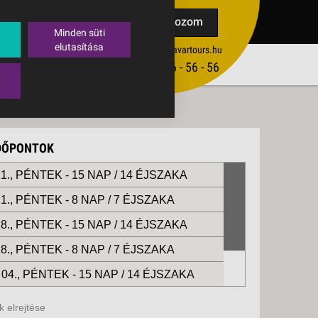
TAK
Feliratkozom
Minden süti
elutasítása
ertekesites@budavartours.hu
TIPPEK
(+36­ 1) 3 - 56 - 56 - 56
VISSZAJELZÉS KÜLDÉSE
IDŐPONTOK
1., PÉNTEK -
15 NAP / 14 ÉJSZAKA
1., PÉNTEK -
8 NAP / 7 ÉJSZAKA
8., PÉNTEK -
15 NAP / 14 ÉJSZAKA
8., PÉNTEK -
8 NAP / 7 ÉJSZAKA
04., PÉNTEK -
15 NAP / 14 ÉJSZAKA
04., PÉNTEK -
8 NAP / 7 ÉJSZAKA
 elrejtése