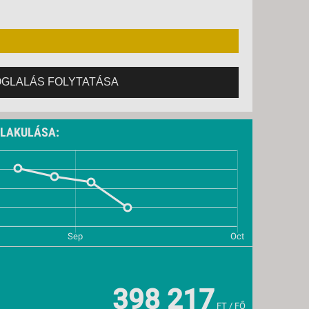
11., PÉNTEK -
8 NAP / 7 ÉJSZAKA
OGLALÁS FOLYTATÁSA
ALAKULÁSA:
398 217
FT / FŐ