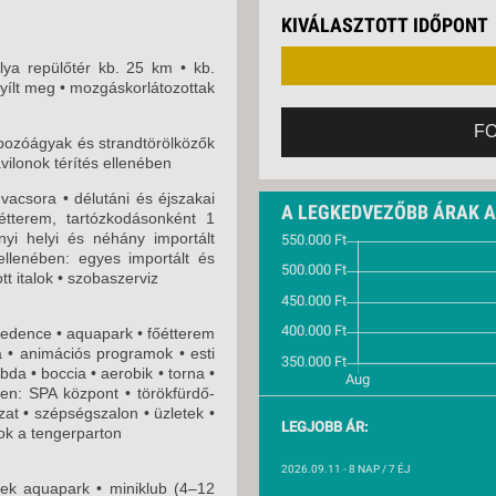
VETLEN
2026. SZEPTEMBER 
KIVÁLASZTOTT IDŐPONT
GERPARTI
LLÁSOK
lya repülőtér kb. 25 km • kb.
nyílt meg • mozgáskorlátozottak
LLODÁK
SZDÁVAL
F
apozóágyak és strandtörölközők
AVÁR TOURS
vilonok térítés ellenében
ZÁSOK
-vacsora • délutáni és éjszakai
A LEGKEDVEZŐBB ÁRAK 
tterem, tartózkodásonként 1
nyi helyi és néhány importált
 ellenében: egyes importált és
t italok • szobaszerviz
edence • aquapark • főétterem
a • animációs programok • esti
bda • boccia • aerobik • torna •
ében: SPA központ • törökfürdő-
at • szépségszalon • üzletek •
LEGJOBB ÁR:
tok a tengerparton
2026.09.11
- 8 NAP / 7 ÉJ
k aquapark • miniklub (4–12