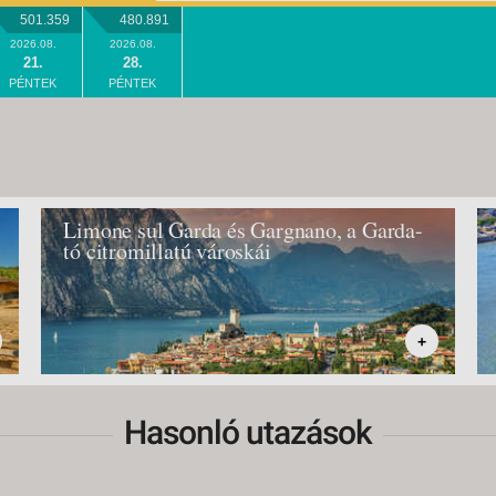
501.359
480.891
2026.08.
2026.08.
21.
28.
PÉNTEK
PÉNTEK
Limone sul Garda és Gargnano, a Garda-
tó citromillatú városkái
+
Hasonló utazások