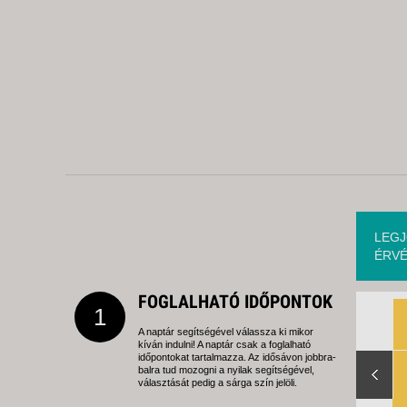
LEGJ
ÉRVÉ
FOGLALHATÓ IDŐPONTOK
1
A naptár segítségével válassza ki mikor
kíván indulni! A naptár csak a foglalható
Slide Right
időpontokat tartalmazza. Az idősávon jobbra-
balra tud mozogni a nyilak segítségével,
választását pedig a sárga szín jelöli.