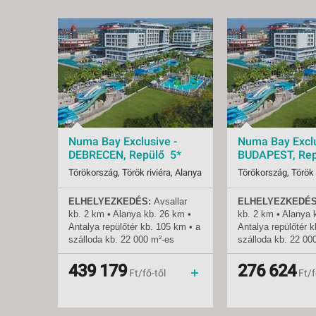
Numa Bay Exclusive -
Numa Bay Exclu
DEBRECEN, Repülő 5*
BUDAPEST, Rep
Törökország, Török riviéra, Alanya
Törökország, Török 
ELHELYEZKEDÉS:
Avsallar
ELHELYEZKEDÉS
Indulások:
2026.08.07-tól
Indulások:
2026.
kb. 2 km • Alanya
kb.
26 km •
kb. 2 km • Alanya
Időpontok:
6 db
Időpontok:
73 db
Antalya repülőtér
kb.
105 km • a
Antalya repülőtér
k
Ellátás:
ultra all inclusive
Ellátás:
ultra 
szálloda
kb.
22 000 m²-es
szálloda
kb.
22 00
Besorolás:
5*
Besorolás:
5*
területen fekszik •
területen fekszik •
Szállás:
Hotel
Szállás:
Hotel
mozgáskorlátozottak számára
mozgáskorlátozott
439 179
276 624
Utazás:
menetrendszerinti járattal
Utazás:
Ft/fő-től
Ft/f
kialakított szoba
kialakított szoba
TENGERPART
: közvetlenül a
TENGERPART
: kö
hotelnél • homokos •
hotelnél • homokos
napernyők, napágyak és
napernyők, napágy