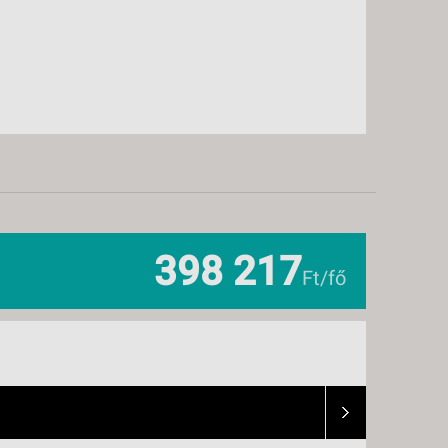
398 217
Ft/fő