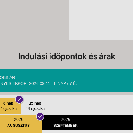
Indulási időpontok és árak
OBB ÁR
NYES EKKOR: 2026.09.11 - 8 NAP / 7 ÉJ
8 nap
15 nap
7 éjszaka
14 éjszaka
2026
2026
AUGUSZTUS
SZEPTEMBER