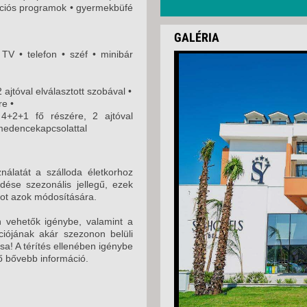
mációs programok • gyermekbüfé
GALÉRIA
 TV • telefon • széf • minibár
ajtóval elválasztott szobával •
e •
+2+1 fő részére, 2 ajtóval
edencekapcsolattal
nálatát a szálloda életkorhoz
ése szezonális jellegű, ezek
ogot azok módosítására.
en vehetők igénybe, valamint a
pciójának akár szezonon belüli
sa! A térítés ellenében igénybe
tő bővebb információ.