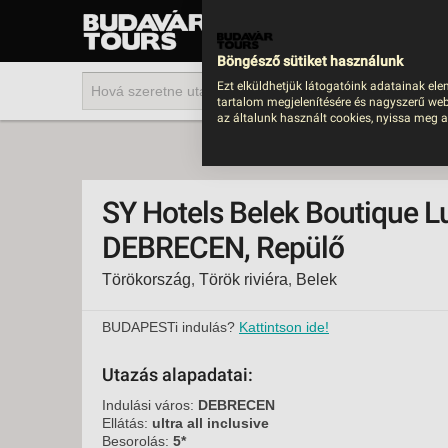
UTAZÁS
LAST MINUTE NYAR
Böngésző sütiket használunk
202
Ezt elküldhetjük látogatóink adatainak ele
tartalom megjelenítésére és nagyszerű web
BUS
az általunk használt cookies, nyissa meg a
TEN
ÜDÜ
SY Hotels Belek Boutique Lu
KÖR
DEBRECEN, Repülő
CSA
Törökország
,
Török riviéra
,
Belek
UTA
IND
BUDAPESTi indulás?
Kattintson ide!
AKT
Utazás alapadatai:
EGZ
Indulási város:
DEBRECEN
VÁR
Ellátás:
ultra all inclusive
Besorolás:
5*