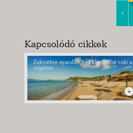
Slide Right
Kapcsolódó cikkek
Zakynthos nyaralás: 8+1 kipróbálni való a
szigeten
+