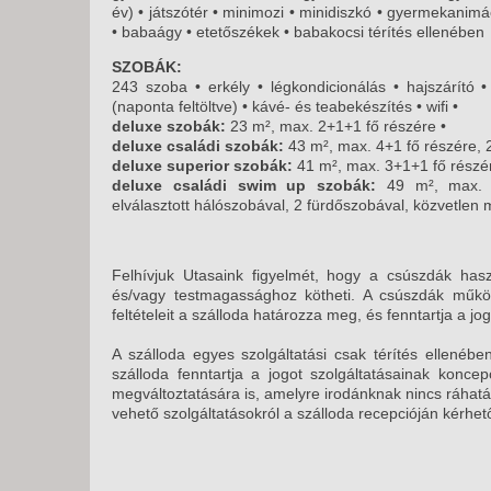
év) • játszótér • minimozi • minidiszkó • gyermekani
• babaágy • etetőszékek • babakocsi térítés ellenében
SZOBÁK:
243 szoba • erkély • légkondicionálás • hajszárító •
(naponta feltöltve) • kávé- és teabekészítés • wifi •
deluxe szobák:
23 m², max. 2+1+1 fő részére •
deluxe családi szobák:
43 m², max. 4+1 fő részére, 2 
deluxe superior szobák:
41 m², max. 3+1+1 fő részér
deluxe családi swim up szobák:
49 m², max. 4
elválasztott hálószobával, 2 fürdőszobával, közvetlen
m
Felhívjuk Utasaink figyelmét, hogy a csúszdák hasz
és/vagy testmagassághoz kötheti. A csúszdák működ
feltételeit a szálloda határozza meg, és fenntartja a j
A szálloda egyes szolgáltatási csak térítés ellenéb
szálloda fenntartja a jogot szolgáltatásainak konce
megváltoztatására is, amelyre irodánknak nincs ráhatá
vehető szolgáltatásokról a szálloda recepcióján kérhe