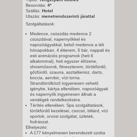
Besorolás:
4*
Szállás:
Hotel
Utazás:
menetrendszerinti járattal
Szolgáltatások:
Medence, csúszdás medence 2
csúszdával, napernyőkkel és
napozóágyakkal, belső medence a téli
hónapokban, 4 étterem, 5 bár, nappali és
esti animációs programok (heti 6
alkalommal), heti egyszer élőzene,
showműsorok, fitneszterem, törökfürdő,
gőzfürdő, szauna, asztalitenisz, darts,
boccia, aerobic, vízi torna.
Strandtörölköző ingyenesen vehető
igénybe, kártya ellenében, napozóágyak
és napernyők ingyenesen állnak a
vendégek rendelkezésére.
Térítés ellenében: Spa szolgáltatások,
törökfürdő kezelései, csocsó, biliárd, vízi
sportok, orvosi szolgálat, üzletek,
fodrászat.
Elhelyezés:
A 177 kényelmesen berendezett szoba