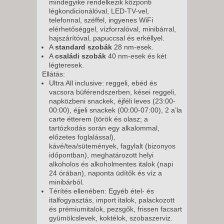
mindegyike rendelkezik központi
légkondicionálóval, LED-TV-vel,
telefonnal, széffel, ingyenes WiFi
elérhetőséggel, vízforralóval, minibárral,
hajszárítóval, papuccsal és erkéllyel.
A
standard szobák
28 nm-esek.
A
családi szobák
40 nm-esek és két
légteresek.
Ellátás:
Ultra All inclusive: reggeli, ebéd és
vacsora büférendszerben, kései reggeli,
napközbeni snackek, éjféli leves (23:00-
00:00), éjjeli snackek (00:00-07:00), 2 a’la
carte étterem (török és olasz; a
tartózkodás során egy alkalommal,
előzetes foglalással),
kávé/tea/sütemények, fagylalt (bizonyos
időpontban), meghatározott helyi
alkoholos és alkoholmentes italok (napi
24 órában), naponta üdítők és víz a
minibárból.
Térítés ellenében: Egyéb étel- és
italfogyasztás, import italok, palackozott
és prémiumitalok, pezsgők, frissen facsart
gyümölcslevek, koktélok, szobaszerviz.