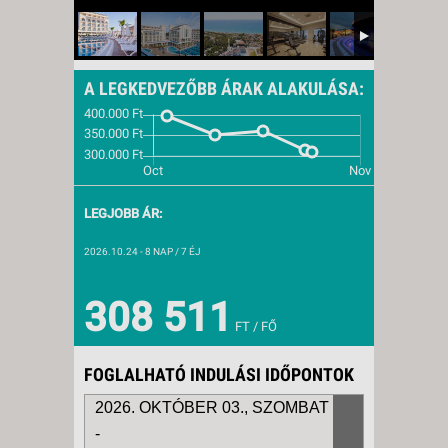
A LEGKEDVEZŐBB ÁRAK ALAKULÁSA:
LEGJOBB ÁR:
2026.10.24
- 8 NAP / 7 ÉJ
308 511
FT / FŐ
FOGLALHATÓ INDULÁSI IDŐPONTOK
2026. OKTÓBER 03., SZOMBAT
-