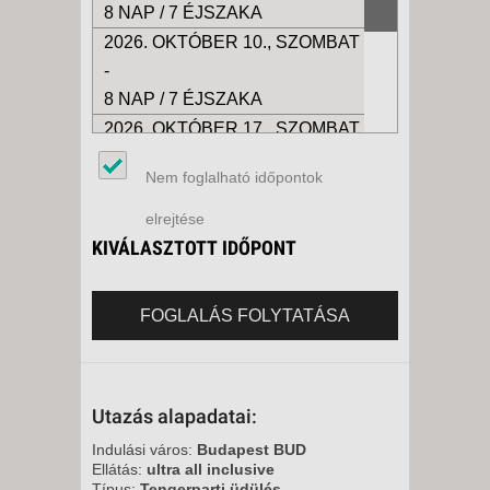
8 NAP / 7 ÉJSZAKA
2026. OKTÓBER 10., SZOMBAT
-
8 NAP / 7 ÉJSZAKA
2026. OKTÓBER 17., SZOMBAT
-
Nem foglalható időpontok
8 NAP / 7 ÉJSZAKA
2026. OKTÓBER 23., PÉNTEK -
elrejtése
8 NAP / 7 ÉJSZAKA
KIVÁLASZTOTT IDŐPONT
2026. OKTÓBER 24., SZOMBAT
-
FOGLALÁS FOLYTATÁSA
8 NAP / 7 ÉJSZAKA
Utazás alapadatai:
Indulási város:
Budapest BUD
Ellátás:
ultra all inclusive
Típus:
Tengerparti üdülés