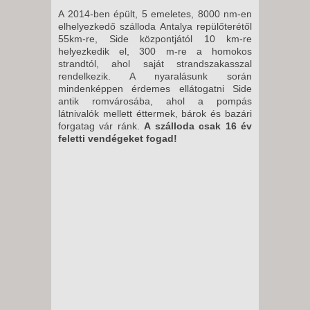
A 2014-ben épült, 5 emeletes, 8000 nm-en
elhelyezkedő szálloda Antalya repülőterétől
55km-re, Side központjától 10 km-re
helyezkedik el, 300 m-re a homokos
strandtól, ahol saját strandszakasszal
rendelkezik. A nyaralásunk során
mindenképpen érdemes ellátogatni Side
antik romvárosába, ahol a pompás
látnivalók mellett éttermek, bárok és bazári
forgatag vár ránk.
A szálloda csak 16 év
feletti vendégeket fogad!