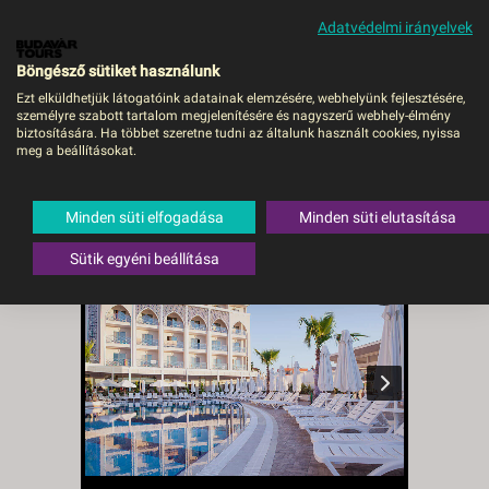
Adatvédelmi irányelvek
MENÜ
Böngésző sütiket használunk
Ezt elküldhetjük látogatóink adatainak elemzésére, webhelyünk fejlesztésére,
személyre szabott tartalom megjelenítésére és nagyszerű webhely-élmény
Diamond Elite Hotel16+
biztosítására. Ha többet szeretne tudni az általunk használt cookies, nyissa
meg a beállításokat.
***** UAI - Budapest BUD,
Repülő
Minden süti elfogadása
Minden süti elutasítása
Törökország
,
Török riviéra
,
Side
Sütik egyéni beállítása