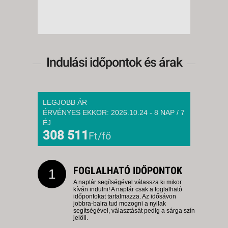
Indulási időpontok és árak
LEGJOBB ÁR
ÉRVÉNYES EKKOR: 2026.10.24 - 8 NAP / 7
ÉJ
308 511
Ft/fő
FOGLALHATÓ IDŐPONTOK
1
A naptár segítségével válassza ki mikor
kíván indulni! A naptár csak a foglalható
időpontokat tartalmazza. Az idősávon
jobbra-balra tud mozogni a nyilak
segítségével, választását pedig a sárga szín
jelöli.