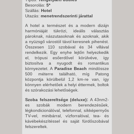
Besorolás:
5*
Szállás:
Hotel
Utazás:
menetrendszerinti járattal
A hotel a természet és a modern dizájn
harmóniáját tükrözi, ideális választás
pároknak, nászutasoknak és azoknak, akik
a nyüzsgő várostól távol keresnek pihenést.
Összesen 110 szobával és 34 villával
rendelkezik. Egy enyhe lejtőn helyezkedik
el, trópusi esőerdővel körülvéve, így
biztosítva a nyugodt és romantikus
környezetet. A
Paradise Beach
mindössze
500 méterre található, míg Patong
központja körülbelül 1,2 km-re van, így
könnyen elérhetőek a helyi éttermek, boltok
és szórakozási lehetőségek.
Szoba felszereltsége (deluxe):
A 43nm
2
-
es szobák modern berendezésűek,
légkondicionálóval, telefonnal, síkképernyős
TV-vel, minibárral, vízforralóval, tea- és
kávébekészítéssel és saját fürdőszobával
felszereltek.