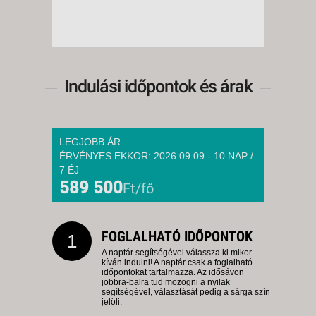
Indulási időpontok és árak
LEGJOBB ÁR
ÉRVÉNYES EKKOR: 2026.09.09 - 10 NAP /
7 ÉJ
589 500
Ft/fő
FOGLALHATÓ IDŐPONTOK
1
A naptár segítségével válassza ki mikor
kíván indulni! A naptár csak a foglalható
időpontokat tartalmazza. Az idősávon
jobbra-balra tud mozogni a nyilak
segítségével, választását pedig a sárga szín
jelöli.