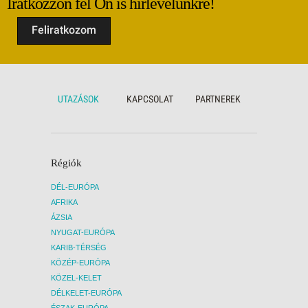
Iratkozzon fel Ön is hírlevelünkre!
Az utazás más időpontban is lehetséges,
repülő
kérje ajánlatunkat!
Az uta
Feliratkozom
[VIDEO]
kérje 
[VIDE
Az utazás menetrendszerinti
repülőjáratokkal történik, a repülőjegy
Az uta
árának változása befolyásolhatja a
repülőj
UTAZÁSOK
KAPCSOLAT
PARTNEREK
részvételi díjat!
árának
részvét
Régiók
DÉL-EURÓPA
AFRIKA
ÁZSIA
NYUGAT-EURÓPA
KARIB-TÉRSÉG
KÖZÉP-EURÓPA
KÖZEL-KELET
DÉLKELET-EURÓPA
ÉSZAK-EURÓPA