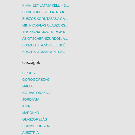
KÍNA - EZT LÁTNIA KELL! - BUDAPEST, REPÜLŐ
EGYIPTOM - EZT LÁTNIA KELL! - BUDAPEST, REPÜLŐ
BUSZOS KÖRUTAZÁS A GARDA-TÓ KÖRNYÉKÉN - BUDAPEST, BUSZ
MININYARALÁS OLASZORSZÁGBAN: ÉSZAK-OLASZ GYÖNGYSZEMEK NYOMÁBAN - BUDAPEST, BUSZ
TOSZKÁNA SAVA-BORSA: KÓSTOLÓK ÉS KULTURÁLIS UTAZÁS - BUDAPEST, BUSZ
AZ ÖTSCHER-SZURDOK, AUSZTRIA GRAND CANYONJA - BUDAPEST, BUSZ
BUSZOS UTAZÁS VELENCÉBE - BUDAPEST, BUSZ
BUSZOS UTAZÁS A PLITVICEI-TAVAK NEMZETI PARKBA - BUDAPEST, BUSZ
Országok
CIPRUS
GÖRÖGORSZÁG
MÁLTA
HORVÁTORSZÁG
JORDÁNIA
KÍNA
MAROKKÓ
OLASZORSZÁG
SPANYOLORSZÁG
AUSZTRIA