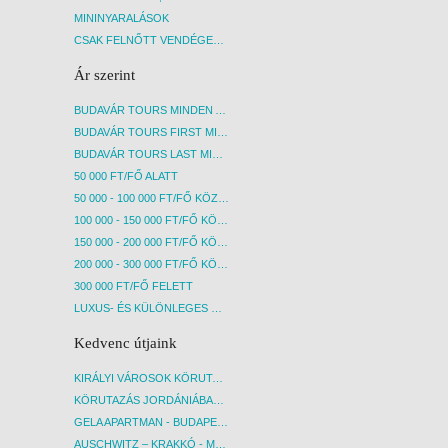
MININYARALÁSOK
CSAK FELNŐTT VENDÉGEKET FOGADÓ SZÁLLÁSOK
Ár szerint
BUDAVÁR TOURS MINDEN AKCIÓS ÚT
BUDAVÁR TOURS FIRST MINUTE AKCIÓS UTAK
BUDAVÁR TOURS LAST MINUTE AKCIÓS UTAK
50 000 FT/FŐ ALATT
50 000 - 100 000 FT/FŐ KÖZÖTT
100 000 - 150 000 FT/FŐ KÖZÖTT
150 000 - 200 000 FT/FŐ KÖZÖTT
200 000 - 300 000 FT/FŐ KÖZÖTT
300 000 FT/FŐ FELETT
LUXUS- ÉS KÜLÖNLEGES UTAK
Kedvenc útjaink
KIRÁLYI VÁROSOK KÖRUTAZÁS KÖZVETLEN REPÜLŐJÁRATTAL - BUDAPEST, REPÜLŐ
KÖRUTAZÁS JORDÁNIÁBAN, HOLT-TENGERI PIHENÉSSEL - BUDAPEST, REPÜLŐ
GELA APARTMAN - BUDAPEST, REPÜLŐ
AUSCHWITZ – KRAKKÓ - MEGRÁZÓ IDŐUTAZÁS! - BUDAPEST, BUSZ