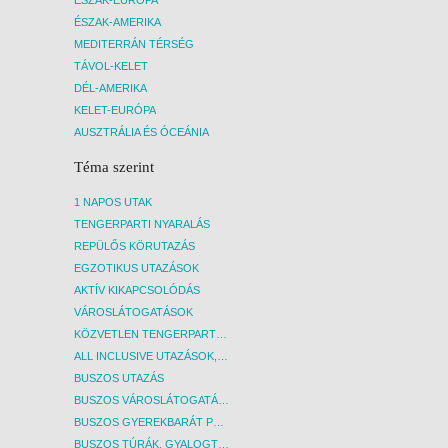
ÉSZAK-AMERIKA
MEDITERRÁN TÉRSÉG
TÁVOL-KELET
DÉL-AMERIKA
KELET-EURÓPA
AUSZTRÁLIA ÉS ÓCEÁNIA
Téma szerint
1 NAPOS UTAK
TENGERPARTI NYARALÁS
REPÜLŐS KÖRUTAZÁS
EGZOTIKUS UTAZÁSOK
AKTÍV KIKAPCSOLÓDÁS
VÁROSLÁTOGATÁSOK
KÖZVETLEN TENGERPARTI SZÁLLÁSOK
ALL INCLUSIVE UTAZÁSOK, NYARALÁSOK
BUSZOS UTAZÁS
BUSZOS VÁROSLÁTOGATÁSOK
BUSZOS GYEREKBARÁT PROGRAMOK
BUSZOS TÚRÁK, GYALOGTÚRÁK