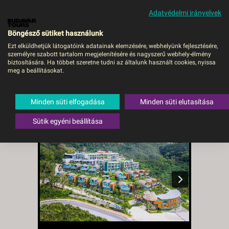
Adatvédelmi irányelvek
MENÜ
Böngésző sütiket használunk
Ezt elküldhetjük látogatóink adatainak elemzésére, webhelyünk fejlesztésére,
személyre szabott tartalom megjelenítésére és nagyszerű webhely-élmény
Thaiföld - Phuket / Crest
biztosítására. Ha többet szeretne tudni az általunk használt cookies, nyissa
meg a beállításokat.
Resort & Pool Villas ***** -
budapest, Repülő
Minden süti elfogadása
Minden süti elutasítása
Thaiföld
,
Phuket
Sütik egyéni beállítása