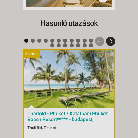
Hasonló utazások
Akciós
Akciós
Thaiföld - Phuket / Katathani Phuket
Thaif
Beach Resort***** - budapest,
Phuke
Repülő 5*
buda
Thaiföld, Phuket
Thaifö