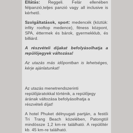
Ellátás:
Reggeli. Felár ellenében
félpanzió,teljes panzió vagy all inclusive is
kérhető.
Szolgáltatások, sport:
medencék (köztük:
infity rooftop medence), fitness központ,
SPA, éttermek és bárok, gyermekklub, és
billiárd.
A részvételi díjakat befolyásolhatja a
repülőjegyek változása!
Az utazás más időpontban is lehetséges,
kérje ajánlatunkat!
Az utazás menetrendszerinti
repülőjáratokkal történik, a repülőjegy
árának változása befolyásolhatja a
részvételi díjat!
A hotel Phuket délnyugati partján, a festői
Tri Trang Beach közelében, Patongtól
mindössze 1,2 km-re található. A repülőtér
kb. 45 km-re található.