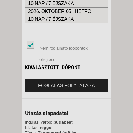
10 NAP / 7 ÉJSZAKA
2026. OKTÓBER 05., HÉTFŐ -
10 NAP / 7 ÉJSZAKA
Nem foglalható időpontok
elrejtése
KIVÁLASZTOTT IDŐPONT
FOGLALÁS FOLYTATÁSA
Utazás alapadatai:
Indulási város:
budapest
Ellátás:
reggeli
Típus:
Tengerparti üdülés