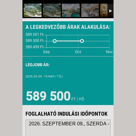
A LEGKEDVEZŐBB ÁRAK ALAKULÁSA:
LEGJOBB ÁR:
2026.09.09
- 10 NAP / 7 ÉJ
589 500
FT / FŐ
FOGLALHATÓ INDULÁSI IDŐPONTOK
2026. SZEPTEMBER 09., SZERDA -