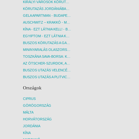
KIRÁLYI VÁROSOK KÖRUTAZÁS KÖZVETLEN REPÜLŐJÁRATTAL - BUDAPEST, REPÜLŐ
KÖRUTAZÁS JORDÁNIÁBAN, HOLT-TENGERI PIHENÉSSEL - BUDAPEST, REPÜLŐ
GELA APARTMAN - BUDAPEST, REPÜLŐ
AUSCHWITZ – KRAKKÓ - MEGRÁZÓ IDŐUTAZÁS! - BUDAPEST, BUSZ
KÍNA - EZT LÁTNIA KELL! - BUDAPEST, REPÜLŐ
EGYIPTOM - EZT LÁTNIA KELL! - BUDAPEST, REPÜLŐ
BUSZOS KÖRUTAZÁS A GARDA-TÓ KÖRNYÉKÉN - BUDAPEST, BUSZ
MININYARALÁS OLASZORSZÁGBAN: ÉSZAK-OLASZ GYÖNGYSZEMEK NYOMÁBAN - BUDAPEST, BUSZ
TOSZKÁNA SAVA-BORSA: KÓSTOLÓK ÉS KULTURÁLIS UTAZÁS - BUDAPEST, BUSZ
AZ ÖTSCHER-SZURDOK, AUSZTRIA GRAND CANYONJA - BUDAPEST, BUSZ
BUSZOS UTAZÁS VELENCÉBE - BUDAPEST, BUSZ
BUSZOS UTAZÁS A PLITVICEI-TAVAK NEMZETI PARKBA - BUDAPEST, BUSZ
Országok
CIPRUS
GÖRÖGORSZÁG
MÁLTA
HORVÁTORSZÁG
JORDÁNIA
KÍNA