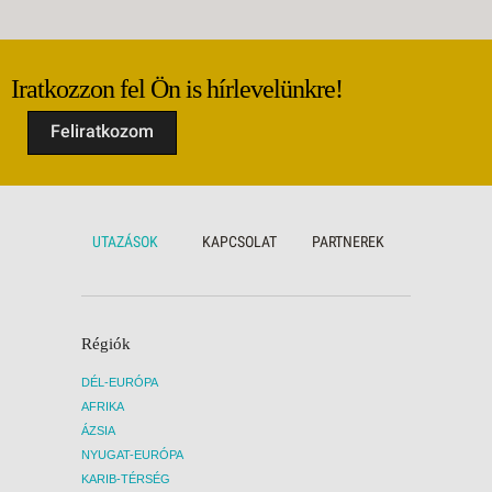
Távols
kb. 20
Repülő
kb. 16
Iratkozzon fel Ön is hírlevelünkre!
Repülő
Feliratkozom
UTAZÁSOK
KAPCSOLAT
PARTNEREK
Régiók
DÉL-EURÓPA
AFRIKA
ÁZSIA
NYUGAT-EURÓPA
KARIB-TÉRSÉG