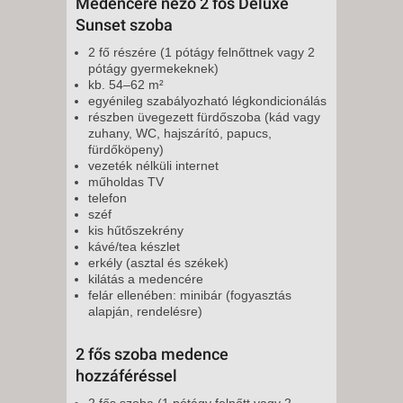
Medencére néző 2 fős Deluxe
Sunset szoba
2 fő részére (1 pótágy felnőttnek vagy 2
pótágy gyermekeknek)
kb. 54–62 m²
egyénileg szabályozható légkondicionálás
részben üvegezett fürdőszoba (kád vagy
zuhany, WC, hajszárító, papucs,
fürdőköpeny)
vezeték nélküli internet
műholdas TV
telefon
széf
kis hűtőszekrény
kávé/tea készlet
erkély (asztal és székek)
kilátás a medencére
felár ellenében: minibár (fogyasztás
alapján, rendelésre)
2 fős szoba medence
hozzáféréssel