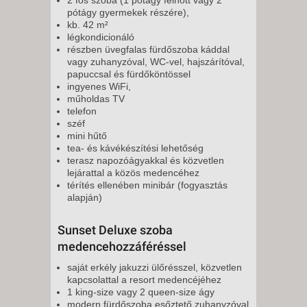
2 fős szoba (1 pótágy felnőtt vagy 2
pótágy gyermekek részére),
kb. 42 m²
légkondicionáló
részben üvegfalas fürdőszoba káddal
vagy zuhanyzóval, WC-vel, hajszárítóval,
papuccsal és fürdőköntössel
ingyenes WiFi,
műholdas TV
telefon
széf
mini hűtő
tea- és kávékészítési lehetőség
terasz napozóágyakkal és közvetlen
lejárattal a közös medencéhez
térítés ellenében minibár (fogyasztás
alapján)
Sunset Deluxe szoba
medencehozzáféréssel
saját erkély jakuzzi ülőrésszel, közvetlen
kapcsolattal a resort medencéjéhez
1 king-size vagy 2 queen-size ágy
modern fürdőszoba esőztető zuhanyzóval