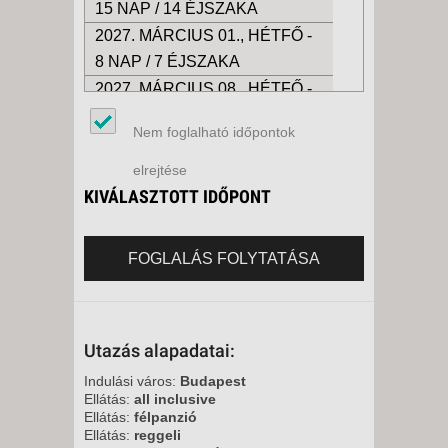
15 NAP / 14 ÉJSZAKA
2027. MÁRCIUS 01., HÉTFŐ -
8 NAP / 7 ÉJSZAKA
2027. MÁRCIUS 08., HÉTFŐ -
8 NAP / 7 ÉJSZAKA
Nem foglalható időpontok
2027. MÁRCIUS 08., HÉTFŐ -
15 NAP / 14 ÉJSZAKA
elrejtése
2027. MÁRCIUS 15., HÉTFŐ -
KIVÁLASZTOTT IDŐPONT
15 NAP / 14 ÉJSZAKA
2027. MÁRCIUS 15., HÉTFŐ -
FOGLALÁS FOLYTATÁSA
8 NAP / 7 ÉJSZAKA
2027. MÁRCIUS 22., HÉTFŐ -
8 NAP / 7 ÉJSZAKA
Utazás alapadatai:
Indulási város:
Budapest
Ellátás:
all inclusive
Ellátás:
félpanzió
Ellátás:
reggeli