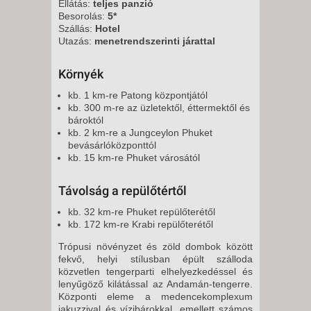
Ellátás:
teljes panzió
Besorolás:
5*
Szállás:
Hotel
Utazás:
menetrendszerinti járattal
Környék
kb. 1 km-re Patong központjától
kb. 300 m-re az üzletektől, éttermektől és
bároktól
kb. 2 km-re a Jungceylon Phuket
bevásárlóközponttól
kb. 15 km-re Phuket városától
Távolság a repülőtértől
kb. 32 km-re Phuket repülőterétől
kb. 172 km-re Krabi repülőterétől
Trópusi növényzet és zöld dombok között
fekvő, helyi stílusban épült szálloda
közvetlen tengerparti elhelyezkedéssel és
lenyűgöző kilátással az Andamán-tengerre.
Központi eleme a medencekomplexum
jakuzzival és vízibárokkal, emellett számos