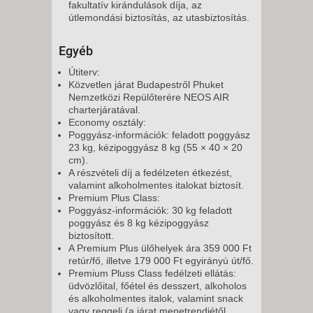
fakultatív kirándulások díja, az
útlemondási biztosítás, az utasbiztosítás.
Egyéb
Útiterv:
Közvetlen járat Budapestről Phuket
Nemzetközi Repülőterére NEOS AIR
charterjáratával.
Economy osztály:
Poggyász-információk: feladott poggyász
23 kg, kézipoggyász 8 kg (55 × 40 × 20
cm).
A részvételi díj a fedélzeten étkezést,
valamint alkoholmentes italokat biztosít.
Premium Plus Class:
Poggyász-információk: 30 kg feladott
poggyász és 8 kg kézipoggyász
biztosított.
A Premium Plus ülőhelyek ára 359 000 Ft
retúr/fő, illetve 179 000 Ft egyirányú út/fő.
Premium Pluss Class fedélzeti ellátás:
üdvözlőital, főétel és desszert, alkoholos
és alkoholmentes italok, valamint snack
vagy reggeli (a járat menetrendjétől