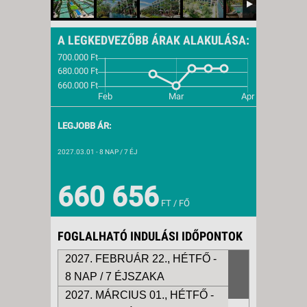
A LEGKEDVEZŐBB ÁRAK ALAKULÁSA:
LEGJOBB ÁR:
2027.03.01
- 8 NAP / 7 ÉJ
660 656
FT / FŐ
FOGLALHATÓ INDULÁSI IDŐPONTOK
2027. FEBRUÁR 22., HÉTFŐ -
8 NAP / 7 ÉJSZAKA
2027. MÁRCIUS 01., HÉTFŐ -