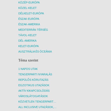
KÖZÉP-EURÓPA
KÖZEL-KELET
DÉLKELET-EURÓPA
ÉSZAK-EURÓPA
ÉSZAK-AMERIKA
MEDITERRÁN TÉRSÉG
TÁVOL-KELET
DÉL-AMERIKA
KELET-EURÓPA
AUSZTRÁLIA ÉS ÓCEÁNIA
Téma szerint
1 NAPOS UTAK
TENGERPARTI NYARALÁS
REPÜLŐS KÖRUTAZÁS
EGZOTIKUS UTAZÁSOK
AKTÍV KIKAPCSOLÓDÁS
VÁROSLÁTOGATÁSOK
KÖZVETLEN TENGERPARTI SZÁLLÁSOK
ALL INCLUSIVE UTAZÁSOK, NYARALÁSOK