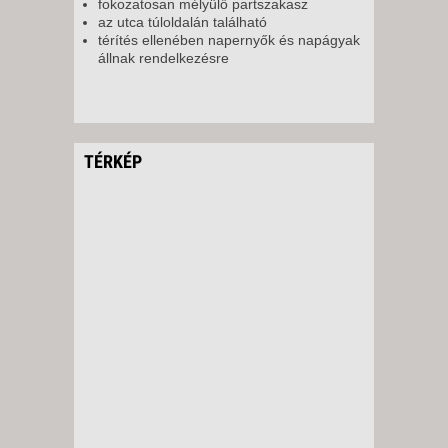
fokozatosan mélyülő partszakasz
az utca túloldalán található
térítés ellenében napernyők és napágyak
állnak rendelkezésre
TÉRKÉP