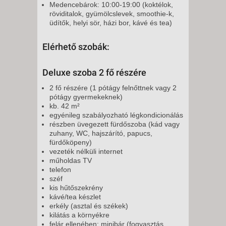
Medencebárok: 10:00-19:00 (koktélok,
röviditalok, gyümölcslevek, smoothie-k,
üdítők, helyi sör, házi bor, kávé és tea)
Elérhető szobák:
Deluxe szoba 2 fő részére
2 fő részére (1 pótágy felnőttnek vagy 2
pótágy gyermekeknek)
kb. 42 m²
egyénileg szabályozható légkondicionálás
részben üvegezett fürdőszoba (kád vagy
zuhany, WC, hajszárító, papucs,
fürdőköpeny)
vezeték nélküli internet
műholdas TV
telefon
széf
kis hűtőszekrény
kávé/tea készlet
erkély (asztal és székek)
kilátás a környékre
felár ellenében: minibár (fogyasztás