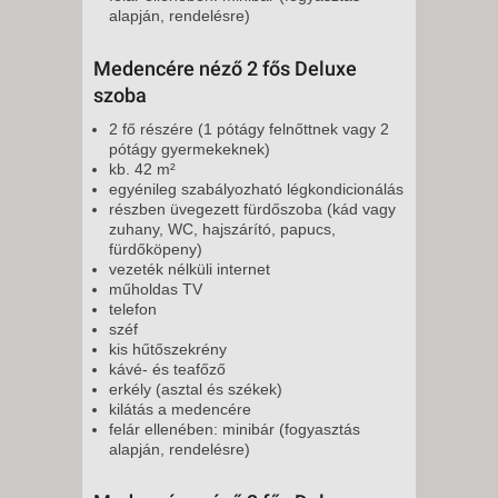
alapján, rendelésre)
Medencére néző 2 fős Deluxe
szoba
2 fő részére (1 pótágy felnőttnek vagy 2
pótágy gyermekeknek)
kb. 42 m²
egyénileg szabályozható légkondicionálás
részben üvegezett fürdőszoba (kád vagy
zuhany, WC, hajszárító, papucs,
fürdőköpeny)
vezeték nélküli internet
műholdas TV
telefon
széf
kis hűtőszekrény
kávé- és teafőző
erkély (asztal és székek)
kilátás a medencére
felár ellenében: minibár (fogyasztás
alapján, rendelésre)