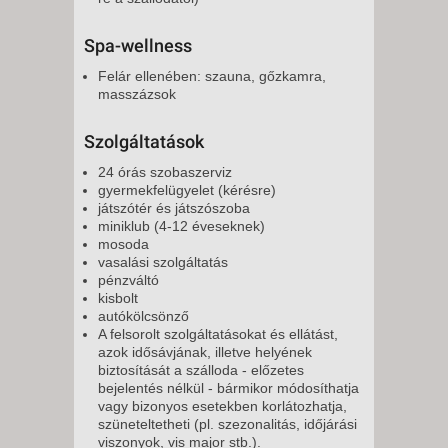
Spa-wellness
Felár ellenében: szauna, gőzkamra,
masszázsok
Szolgáltatások
24 órás szobaszerviz
gyermekfelügyelet (kérésre)
játszótér és játszószoba
miniklub (4-12 éveseknek)
mosoda
vasalási szolgáltatás
pénzváltó
kisbolt
autókölcsönző
A felsorolt szolgáltatásokat és ellátást,
azok idősávjának, illetve helyének
biztosítását a szálloda - előzetes
bejelentés nélkül - bármikor módosíthatja
vagy bizonyos esetekben korlátozhatja,
szüneteltetheti (pl. szezonalitás, időjárási
viszonyok, vis major stb.).