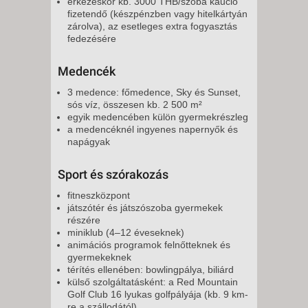
érkezéskor kb. 3000 THB/szoba kaució
fizetendő (készpénzben vagy hitelkártyán
zárolva), az esetleges extra fogyasztás
fedezésére
Medencék
3 medence: főmedence, Sky és Sunset,
sós víz, összesen kb. 2 500 m²
egyik medencében külön gyermekrészleg
a medencéknél ingyenes napernyők és
napágyak
Sport és szórakozás
fitneszközpont
játszótér és játszószoba gyermekek
részére
miniklub (4–12 éveseknek)
animációs programok felnőtteknek és
gyermekeknek
térítés ellenében: bowlingpálya, biliárd
külső szolgáltatásként: a Red Mountain
Golf Club 16 lyukas golfpályája (kb. 9 km-
re a szállodától)