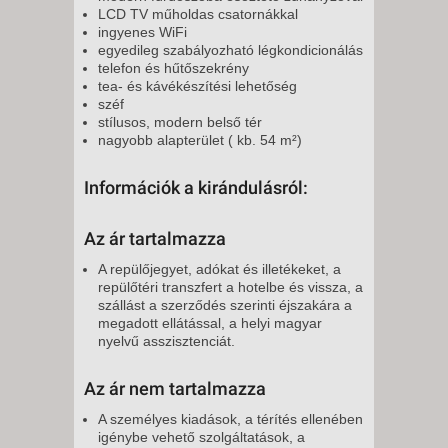
LCD TV műholdas csatornákkal
ingyenes WiFi
egyedileg szabályozható légkondicionálás
telefon és hűtőszekrény
tea- és kávékészítési lehetőség
széf
stílusos, modern belső tér
nagyobb alapterület ( kb. 54 m²)
Információk a kirándulásról:
Az ár tartalmazza
A repülőjegyet, adókat és illetékeket, a
repülőtéri transzfert a hotelbe és vissza, a
szállást a szerződés szerinti éjszakára a
megadott ellátással, a helyi magyar
nyelvű asszisztenciát.
Az ár nem tartalmazza
A személyes kiadások, a térítés ellenében
igénybe vehető szolgáltatások, a