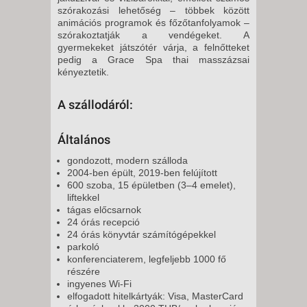
szórakozási lehetőség – többek között
animációs programok és főzőtanfolyamok –
szórakoztatják a vendégeket. A
gyermekeket játszótér várja, a felnőtteket
pedig a Grace Spa thai masszázsai
kényeztetik.
A szállodáról:
Általános
gondozott, modern szálloda
2004-ben épült, 2019-ben felújított
600 szoba, 15 épületben (3–4 emelet),
liftekkel
tágas előcsarnok
24 órás recepció
24 órás könyvtár számítógépekkel
parkoló
konferenciaterem, legfeljebb 1000 fő
részére
ingyenes Wi-Fi
elfogadott hitelkártyák: Visa, MasterCard