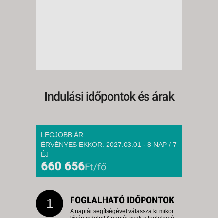
Indulási időpontok és árak
LEGJOBB ÁR
ÉRVÉNYES EKKOR: 2027.03.01 - 8 NAP / 7
ÉJ
660 656
Ft/fő
FOGLALHATÓ IDŐPONTOK
1
A naptár segítségével válassza ki mikor