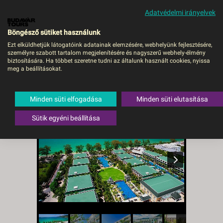
Adatvédelmi irányelvek
MENÜ
Böngésző sütiket használunk
Ezt elküldhetjük látogatóink adatainak elemzésére, webhelyünk fejlesztésére,
személyre szabott tartalom megjelenítésére és nagyszerű webhely-élmény
Graceland Phuket Resort
biztosítására. Ha többet szeretne tudni az általunk használt cookies, nyissa
meg a beállításokat.
& Spa - Budapest, Repülő
Thaiföld
,
Phuket
Minden süti elfogadása
Minden süti elutasítása
Sütik egyéni beállítása