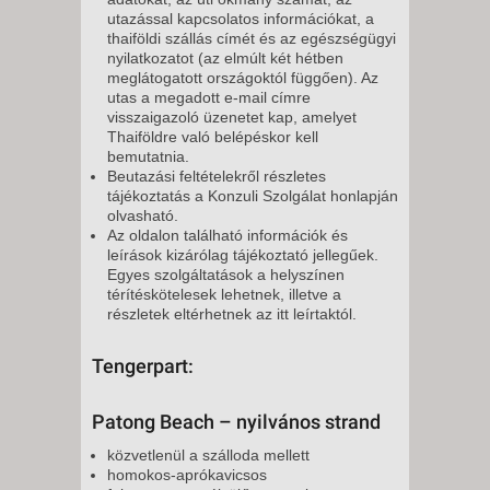
utazással kapcsolatos információkat, a
thaiföldi szállás címét és az egészségügyi
nyilatkozatot (az elmúlt két hétben
meglátogatott országoktól függően). Az
utas a megadott e-mail címre
visszaigazoló üzenetet kap, amelyet
Thaiföldre való belépéskor kell
bemutatnia.
Beutazási feltételekről részletes
tájékoztatás a Konzuli Szolgálat honlapján
olvasható.
Az oldalon található információk és
leírások kizárólag tájékoztató jellegűek.
Egyes szolgáltatások a helyszínen
térítéskötelesek lehetnek, illetve a
részletek eltérhetnek az itt leírtaktól.
Tengerpart:
Patong Beach – nyilvános strand
közvetlenül a szálloda mellett
homokos-aprókavicsos