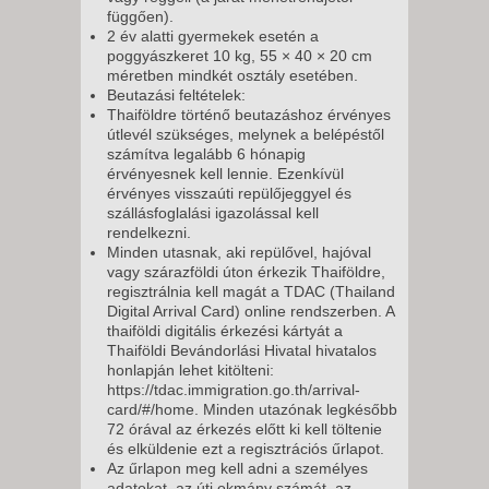
függően).
2 év alatti gyermekek esetén a
poggyászkeret 10 kg, 55 × 40 × 20 cm
méretben mindkét osztály esetében.
Beutazási feltételek:
Thaiföldre történő beutazáshoz érvényes
útlevél szükséges, melynek a belépéstől
számítva legalább 6 hónapig
érvényesnek kell lennie. Ezenkívül
érvényes visszaúti repülőjeggyel és
szállásfoglalási igazolással kell
rendelkezni.
Minden utasnak, aki repülővel, hajóval
vagy szárazföldi úton érkezik Thaiföldre,
regisztrálnia kell magát a TDAC (Thailand
Digital Arrival Card) online rendszerben. A
thaiföldi digitális érkezési kártyát a
Thaiföldi Bevándorlási Hivatal hivatalos
honlapján lehet kitölteni:
https://tdac.immigration.go.th/arrival-
card/#/home. Minden utazónak legkésőbb
72 órával az érkezés előtt ki kell töltenie
és elküldenie ezt a regisztrációs űrlapot.
Az űrlapon meg kell adni a személyes
adatokat, az úti okmány számát, az