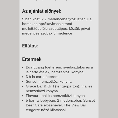
Az ajánlat előnyei:
5 bár, köztük 2 medencebár;közvetlenül a
homokos-aprókavicsos strand
mellett;többféle szobatípus, köztük privát
medencés szobák;3 medence
Ellátás:
Éttermek
Bua Luang főétterem: svédasztalos és à
la carte ételek, nemzetközi konyha
3 à la carte étterem:
Sunset: nemzetközi konyha
Grace Bar & Grill (tengerparton): thai és
nemzetközi konyha
Flavour: thai és nemzetközi konyha
5 bár: a lobbyban, 2 medencebár, Sunset
Beer Cafe élőzenével, The View Bar
tengerre néző kilátással