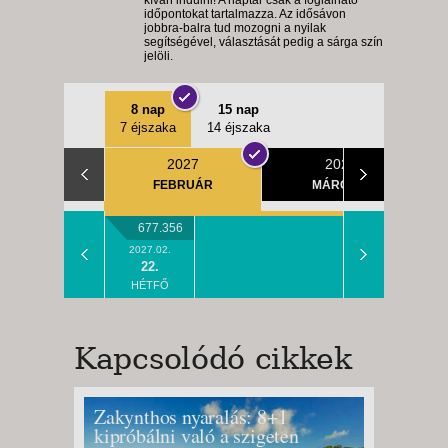
kíván indulni! A naptár csak a foglalható
időpontokat tartalmazza. Az idősávon
jobbra-balra tud mozogni a nyilak
segítségével, választását pedig a sárga szín
jelöli.
8 nap
15 nap
7 éjszaka
14 éjszaka
2027
2027
FEBRUÁR
MÁRCIUS
677.356
2027.02.
22.
HÉTFŐ
Kapcsolódó cikkek
Zakynthos nyaralás: 8+1
Limone
kipróbálni való a szigeten
a Gard