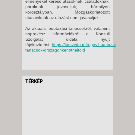
élményeket kereső utasoknak, családoknak,
pároknak javasoljuk, bármilyen
korosztályban. Mozgáskorlátozott
utasainknak az utazást nem javasoljuk.
Az aktuális beutazási tanácsokról, valamint
naprakész információkról a Konzuli
Szolgálat oldala nyújt
tájékoztatást.
https://konzinfo.mfa.gov.hu/utazasi-
tanacsok-orszagonkent/thaifold
TÉRKÉP