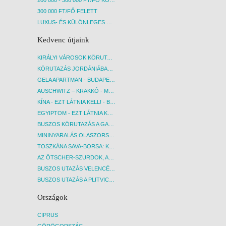
300 000 FT/FŐ FELETT
LUXUS- ÉS KÜLÖNLEGES UTAK
Kedvenc útjaink
KIRÁLYI VÁROSOK KÖRUTAZÁS KÖZVETLEN REPÜLŐJÁRATTAL - BUDAPEST, REPÜLŐ
KÖRUTAZÁS JORDÁNIÁBAN, HOLT-TENGERI PIHENÉSSEL - BUDAPEST, REPÜLŐ
GELA APARTMAN - BUDAPEST, REPÜLŐ
AUSCHWITZ – KRAKKÓ - MEGRÁZÓ IDŐUTAZÁS! - BUDAPEST, BUSZ
KÍNA - EZT LÁTNIA KELL! - BUDAPEST, REPÜLŐ
EGYIPTOM - EZT LÁTNIA KELL! - BUDAPEST, REPÜLŐ
BUSZOS KÖRUTAZÁS A GARDA-TÓ KÖRNYÉKÉN - BUDAPEST, BUSZ
MININYARALÁS OLASZORSZÁGBAN: ÉSZAK-OLASZ GYÖNGYSZEMEK NYOMÁBAN - BUDAPEST, BUSZ
TOSZKÁNA SAVA-BORSA: KÓSTOLÓK ÉS KULTURÁLIS UTAZÁS - BUDAPEST, BUSZ
AZ ÖTSCHER-SZURDOK, AUSZTRIA GRAND CANYONJA - BUDAPEST, BUSZ
BUSZOS UTAZÁS VELENCÉBE - BUDAPEST, BUSZ
BUSZOS UTAZÁS A PLITVICEI-TAVAK NEMZETI PARKBA - BUDAPEST, BUSZ
Országok
CIPRUS
GÖRÖGORSZÁG