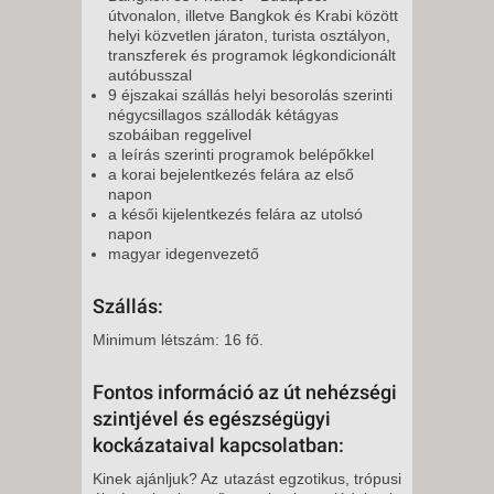
útvonalon, illetve Bangkok és Krabi között
helyi közvetlen járaton, turista osztályon,
transzferek és programok légkondicionált
autóbusszal
9 éjszakai szállás helyi besorolás szerinti
négycsillagos szállodák kétágyas
szobáiban reggelivel
a leírás szerinti programok belépőkkel
a korai bejelentkezés felára az első
napon
a késői kijelentkezés felára az utolsó
napon
magyar idegenvezető
Szállás:
Minimum létszám: 16 fő.
Fontos információ az út nehézségi
szintjével és egészségügyi
kockázataival kapcsolatban:
Kinek ajánljuk? Az utazást egzotikus, trópusi