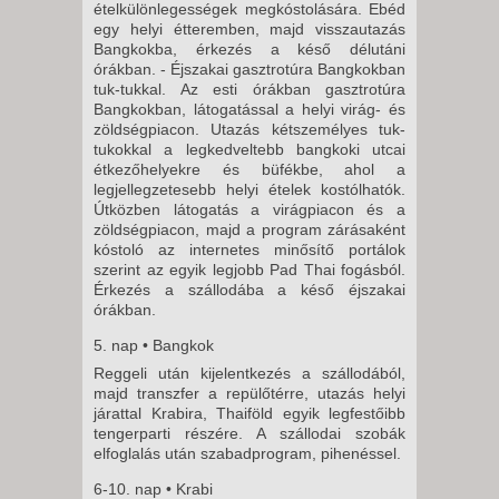
ételkülönlegességek megkóstolására. Ebéd
egy helyi étteremben, majd visszautazás
Bangkokba, érkezés a késő délutáni
órákban. - Éjszakai gasztrotúra Bangkokban
tuk-tukkal. Az esti órákban gasztrotúra
Bangkokban, látogatással a helyi virág- és
zöldségpiacon. Utazás kétszemélyes tuk-
tukokkal a legkedveltebb bangkoki utcai
étkezőhelyekre és büfékbe, ahol a
legjellegzetesebb helyi ételek kostólhatók.
Útközben látogatás a virágpiacon és a
zöldségpiacon, majd a program zárásaként
kóstoló az internetes minősítő portálok
szerint az egyik legjobb Pad Thai fogásból.
Érkezés a szállodába a késő éjszakai
órákban.
5. nap • Bangkok
Reggeli után kijelentkezés a szállodából,
majd transzfer a repülőtérre, utazás helyi
járattal Krabira, Thaiföld egyik legfestőibb
tengerparti részére. A szállodai szobák
elfoglalás után szabadprogram, pihenéssel.
6-10. nap • Krabi