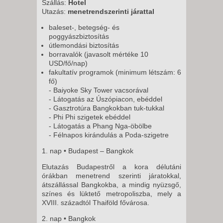
Szállás:
Hotel
Utazás:
menetrendszerinti járattal
baleset-, betegség- és
poggyászbiztosítás
útlemondási biztosítás
borravalók (javasolt mértéke 10
USD/fő/nap)
fakultatív programok (minimum létszám: 6
fő)
- Baiyoke Sky Tower vacsorával
- Látogatás az Úszópiacon, ebéddel
- Gasztrotúra Bangkokban tuk-tukkal
- Phi Phi szigetek ebéddel
- Látogatás a Phang Nga-öbölbe
- Félnapos kirándulás a Poda-szigetre
1. nap • Budapest – Bangkok
Elutazás Budapestről a kora délutáni
órákban menetrend szerinti járatokkal,
átszállással Bangkokba, a mindig nyüzsgő,
színes és lüktető metropoliszba, mely a
XVIII. századtól Thaiföld fővárosa.
2. nap • Bangkok