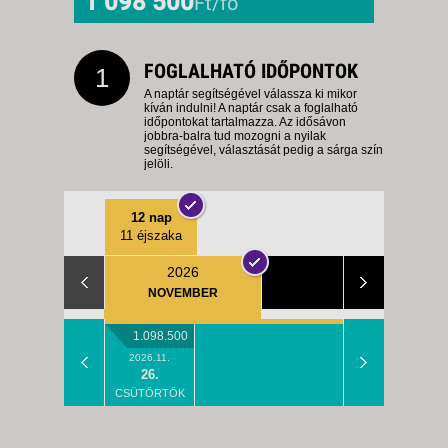
1 098 500
Ft/fő
FOGLALHATÓ IDŐPONTOK
1
A naptár segítségével válassza ki mikor
kíván indulni! A naptár csak a foglalható
időpontokat tartalmazza. Az idősávon
jobbra-balra tud mozogni a nyilak
segítségével, választását pedig a sárga szín
jelöli.
12 nap
11 éjszaka
2026
NOVEMBER
1.098.500
2026.11.
26.
CSÜTÖRTÖK