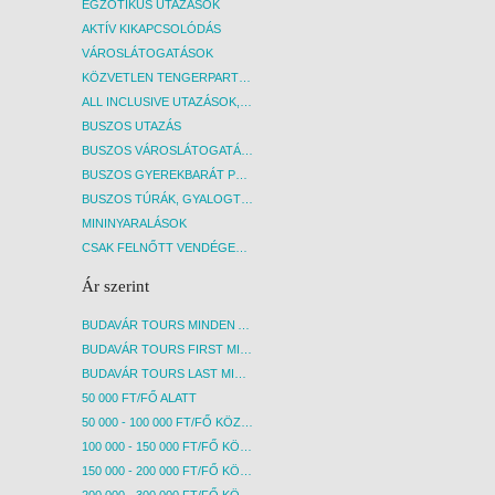
EGZOTIKUS UTAZÁSOK
AKTÍV KIKAPCSOLÓDÁS
VÁROSLÁTOGATÁSOK
KÖZVETLEN TENGERPARTI SZÁLLÁSOK
ALL INCLUSIVE UTAZÁSOK, NYARALÁSOK
BUSZOS UTAZÁS
BUSZOS VÁROSLÁTOGATÁSOK
BUSZOS GYEREKBARÁT PROGRAMOK
BUSZOS TÚRÁK, GYALOGTÚRÁK
MININYARALÁSOK
CSAK FELNŐTT VENDÉGEKET FOGADÓ SZÁLLÁSOK
Ár szerint
BUDAVÁR TOURS MINDEN AKCIÓS ÚT
BUDAVÁR TOURS FIRST MINUTE AKCIÓS UTAK
BUDAVÁR TOURS LAST MINUTE AKCIÓS UTAK
50 000 FT/FŐ ALATT
50 000 - 100 000 FT/FŐ KÖZÖTT
100 000 - 150 000 FT/FŐ KÖZÖTT
150 000 - 200 000 FT/FŐ KÖZÖTT
200 000 - 300 000 FT/FŐ KÖZÖTT