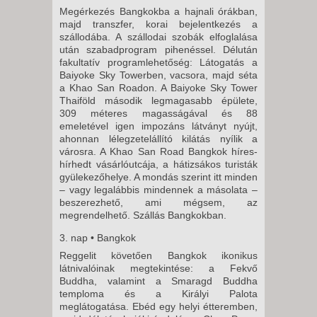
Megérkezés Bangkokba a hajnali órákban,
majd transzfer, korai bejelentkezés a
szállodába. A szállodai szobák elfoglalása
után szabadprogram pihenéssel. Délután
fakultatív programlehetőség: Látogatás a
Baiyoke Sky Towerben, vacsora, majd séta
a Khao San Roadon. A Baiyoke Sky Tower
Thaiföld második legmagasabb épülete,
309 méteres magasságával és 88
emeletével igen impozáns látványt nyújt,
ahonnan lélegzetelállító kilátás nyílik a
városra. A Khao San Road Bangkok híres-
hírhedt vásárlóutcája, a hátizsákos turisták
gyülekezőhelye. A mondás szerint itt minden
– vagy legalábbis mindennek a másolata –
beszerezhető, ami mégsem, az
megrendelhető. Szállás Bangkokban.
3. nap • Bangkok
Reggelit követően Bangkok ikonikus
látnivalóinak megtekintése: a Fekvő
Buddha, valamint a Smaragd Buddha
temploma és a Királyi Palota
meglátogatása. Ebéd egy helyi étteremben,