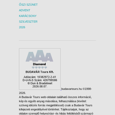
ŐSZI SZÜNET
ADVENT
KARÁCSONY
SZILVESZTER
2026
budavartours.hu ©1998-
2026.
A Budavár Tours web-oldalain található összes információ,
kép és egyéb anyag másolása, felhasználása (kivétel:
szöveg idézés forrás megjelöléssel) csak a Budavár Tours
kifejezett engedélyével történhet. Tájékoztatjuk, hogy az
oldalon szereplő helyesírási- és hibás feltöltésből származó