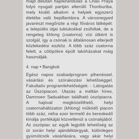
majd délután hajókirándulás a Chao Praya
folyó nyugati partján elterülő Thonburiba,
mely kiváló alkalom a helyiek egyszerű
életébe való bepillantásra. A városnegyed
javarészt megőrizte a régi főváros látképét:
a település útjai tuktukokkal zsúfoltak, de a
rengeteg khlong (csatorna) vízi útként is
szolgál, így a csónak is általánosan elterjedt
közlekedési eszköz. A több száz csatorna
felett, a cölöpökre épült lakóházakat máig
használják.
4. nap • Bangkok
Egész napos szabadprogram pihenéssel,
vásárlási és szórakozási lehetőséggel.
Fakultatív programlehetőségek: - Látogatás
az Úszópiacon. Utazás a méltán híres,
Damnoen Saduakban található úszópiacra.
A hajóval megközelíthető, helyi
csatornahálózaton (khlong) működő piacon
több száz, néha ezer termelő és kereskedő
kínálja portékáját közvetlenül a csónakjából.
Az úszópiac az egyik legjobb lehetőség az
út során helyi ajándéktárgyak, különleges
gyümölcsök vásárlására, vagy akár helyi