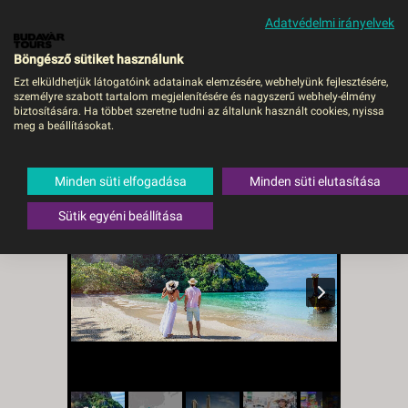
Adatvédelmi irányelvek
MENÜ
Böngésző sütiket használunk
Ezt elküldhetjük látogatóink adatainak elemzésére, webhelyünk fejlesztésére,
személyre szabott tartalom megjelenítésére és nagyszerű webhely-élmény
BANGKOK ÉS KRABI -
biztosítására. Ha többet szeretne tudni az általunk használt cookies, nyissa
meg a beállításokat.
Budapest BUD, Repülő
Thaiföld
,
Krabi
Minden süti elfogadása
Minden süti elutasítása
Sütik egyéni beállítása