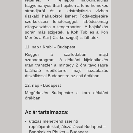
hagyományos thai hajókon a fehérhomokos
strandjáról és a kristrálytiszta vízben
úszkáló halrajokról ismert Poda-szigetére
szorkelezési lehetőséggel. Ebédcsomag
elfogyasztása a tengerparton. A hajókázás
során más szigetek, a Koh Tub és a Koh
Mor és a Kai ( Csirke-sziget) is láthatók.
11. nap • Krabi – Budapest
Reggeli a szállodában, majd
szabadprogram. A délutáni kijelentkezés
után transzfer a mintegy 2 óra távolságra
található repülőtérre, majd hazautazás
átszállással Budapestre az esti órákban.
12. nap • Budapest
Megérkezés Budapestre a kora délutáni
órákban.
Az ár tartalmazza:
utazás menetrend szerinti
repülőjáratokkal, átszállással Budapest –
Bangkok és Phuket – Budapest