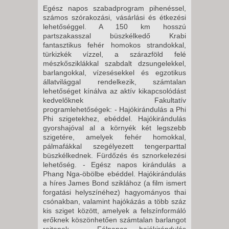
Egész napos szabadprogram pihenéssel,
számos szórakozási, vásárlási és étkezési
lehetőséggel. A 150 km hosszú
partszakasszal büszkélkedő Krabi
fantasztikus fehér homokos strandokkal,
türkizkék vízzel, a szárazföld felé
mészkősziklákkal szabdalt dzsungelekkel,
barlangokkal, vízesésekkel és egzotikus
állatvilággal rendelkezik, számtalan
lehetőséget kínálva az aktív kikapcsolódást
kedvelőknek Fakultatív
programlehetőségek: - Hajókirándulás a Phi
Phi szigetekhez, ebéddel. Hajókirándulás
gyorshajóval al a környék két legszebb
szigetére, amelyek fehér homokkal,
pálmafákkal szegélyezett tengerparttal
büszkélkednek. Fürdőzés és sznorkelezési
lehetőség. - Egész napos kirándulás a
Phang Nga-öbölbe ebéddel. Hajókirándulás
a híres James Bond sziklához (a film ismert
forgatási helyszínéhez) hagyományos thai
csónakban, valamint hajókázás a több száz
kis sziget között, amelyek a felszínformáló
erőknek köszönhetően számtalan barlangot
rejtenek. - Félnapos hajókirándulás