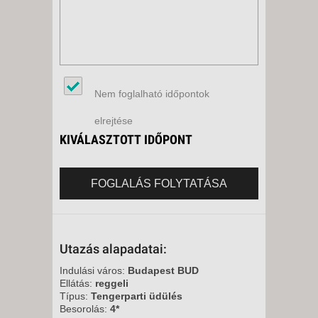
Nem foglalható időpontok
elrejtése
KIVÁLASZTOTT IDŐPONT
FOGLALÁS FOLYTATÁSA
Utazás alapadatai:
Indulási város:
Budapest BUD
Ellátás:
reggeli
Típus:
Tengerparti üdülés
Besorolás:
4*