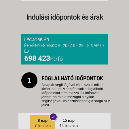
Indulási időpontok és árak
LEGJOBB ÁR
ÉRVÉNYES EKKOR: 2027.02.22 - 8 NAP / 7
ÉJ
698 423
Ft/fő
FOGLALHATÓ IDŐPONTOK
1
A naptár segítségével válassza ki mikor
kíván indulni! A naptár csak a foglalható
időpontokat tartalmazza. Az idősávon
jobbra-balra tud mozogni a nyilak
segítségével, választását pedig a sárga szín
jelöli.
8 nap
15 nap
7 éjszaka
14 éjszaka