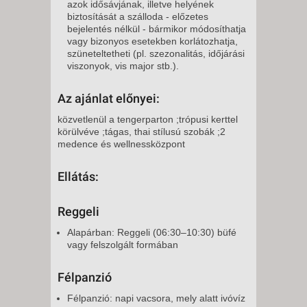
azok idősávjának, illetve helyének
biztosítását a szálloda - előzetes
bejelentés nélkül - bármikor módosíthatja
vagy bizonyos esetekben korlátozhatja,
szüneteltetheti (pl. szezonalitás, időjárási
viszonyok, vis major stb.).
Az ajánlat előnyei:
közvetlenül a tengerparton ;trópusi kerttel
körülvéve ;tágas, thai stílusú szobák ;2
medence és wellnessközpont
Ellátás:
Reggeli
Alapárban: Reggeli (06:30–10:30) büfé
vagy felszolgált formában
Félpanzió
Félpanzió: napi vacsora, mely alatt ivóvíz