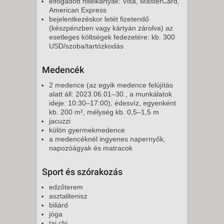
elfogadott hitelkártyák: Visa, MasterCard,
American Express
bejelentkezéskor letét fizetendő
(készpénzben vagy kártyán zárolva) az
esetleges költségek fedezetére: kb. 300
USD/szoba/tartózkodás
Medencék
2 medence (az egyik medence felújítás
alatt áll: 2023.06.01–30., a munkálatok
ideje: 10:30–17:00), édesvíz, egyenként
kb. 200 m², mélység kb. 0,5–1,5 m
jacuzzi
külön gyermekmedence
a medencéknél ingyenes napernyők,
napozóágyak és matracok
Sport és szórakozás
edzőterem
asztalitenisz
biliárd
jóga
tai chi