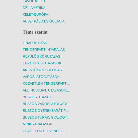
TÁVOL-KELET
DÉL-AMERIKA
KELET-EURÓPA
AUSZTRÁLIA ÉS ÓCEÁNIA
Téma szerint
1 NAPOS UTAK
TENGERPARTI NYARALÁS
REPÜLŐS KÖRUTAZÁS
EGZOTIKUS UTAZÁSOK
AKTÍV KIKAPCSOLÓDÁS
VÁROSLÁTOGATÁSOK
KÖZVETLEN TENGERPARTI SZÁLLÁSOK
ALL INCLUSIVE UTAZÁSOK, NYARALÁSOK
BUSZOS UTAZÁS
BUSZOS VÁROSLÁTOGATÁSOK
BUSZOS GYEREKBARÁT PROGRAMOK
BUSZOS TÚRÁK, GYALOGTÚRÁK
MININYARALÁSOK
CSAK FELNŐTT VENDÉGEKET FOGADÓ SZÁLLÁSOK