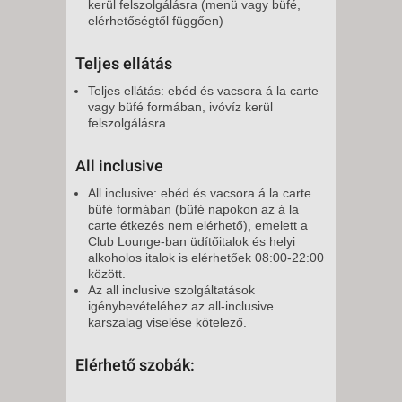
kerül felszolgálásra (menü vagy büfé,
elérhetőségtől függően)
Teljes ellátás
Teljes ellátás: ebéd és vacsora á la carte
vagy büfé formában, ivóvíz kerül
felszolgálásra
All inclusive
All inclusive: ebéd és vacsora á la carte
büfé formában (büfé napokon az á la
carte étkezés nem elérhető), emelett a
Club Lounge-ban üdítőitalok és helyi
alkoholos italok is elérhetőek 08:00-22:00
között.
Az all inclusive szolgáltatások
igénybevételéhez az all-inclusive
karszalag viselése kötelező.
Elérhető szobák: