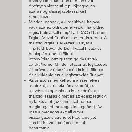
érvényesnek kell lennie. Ezenkívül
érvényes visszaúti repülőjeggyel és
szállásfoglalási igazolással kell
rendelkezni.
Minden utasnak, aki repülővel, hajóval
vagy szárazföldi úton érkezik Thaiföldre,
regisztrálnia kell magát a TDAC (Thailand
Digital Arrival Card) online rendszerben. A
thaiföldi digitális érkezési kártyát a
Thaiföldi Bevándorlási Hivatal hivatalos
honlapján lehet kitölteni:
https://tdac.immigration.go.th/arrival-
card/#/home. Minden utazónak legkésőbb
72 órával az érkezés előtt ki kell töltenie
és elküldenie ezt a regisztrációs űrlapot.
Az űrlapon meg kell adni a személyes
adatokat, az úti okmány számát, az
utazással kapcsolatos információkat, a
thaiföldi szállás címét és az egészségügyi
nyilatkozatot (az elmúlt két hétben
meglátogatott országoktól függően). Az
utas a megadott e-mail címre
visszaigazoló üzenetet kap, amelyet
Thaiföldre való belépéskor kell
bemutatnia.