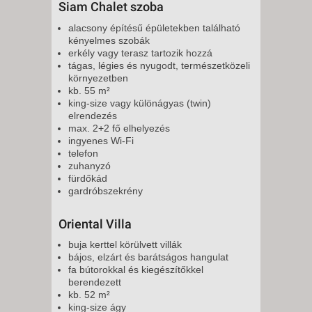
Siam Chalet szoba
alacsony építésű épületekben található
kényelmes szobák
erkély vagy terasz tartozik hozzá
tágas, légies és nyugodt, természetközeli
környezetben
kb. 55 m²
king-size vagy különágyas (twin)
elrendezés
max. 2+2 fő elhelyezés
ingyenes Wi-Fi
telefon
zuhanyzó
fürdőkád
gardróbszekrény
Oriental Villa
buja kerttel körülvett villák
bájos, elzárt és barátságos hangulat
fa bútorokkal és kiegészítőkkel
berendezett
kb. 52 m²
king-size ágy