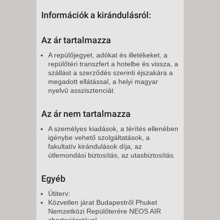
Információk a kirándulásról:
Az ár tartalmazza
A repülőjegyet, adókat és illetékeket, a
repülőtéri transzfert a hotelbe és vissza, a
szállást a szerződés szerinti éjszakára a
megadott ellátással, a helyi magyar
nyelvű asszisztenciát.
Az ár nem tartalmazza
A személyes kiadások, a térítés ellenében
igénybe vehető szolgáltatások, a
fakultatív kirándulások díja, az
útlemondási biztosítás, az utasbiztosítás.
Egyéb
Útiterv:
Közvetlen járat Budapestről Phuket
Nemzetközi Repülőterére NEOS AIR