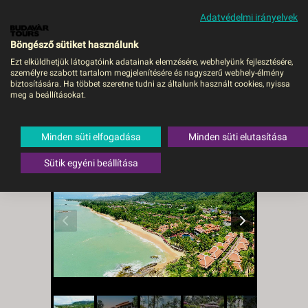
Adatvédelmi irányelvek
MENÜ
Böngésző sütiket használunk
Ezt elküldhetjük látogatóink adatainak elemzésére, webhelyünk fejlesztésére,
személyre szabott tartalom megjelenítésére és nagyszerű webhely-élmény
Khaolak Laguna Resort -
biztosítására. Ha többet szeretne tudni az általunk használt cookies, nyissa
meg a beállításokat.
Budapest, Repülő
Thaiföld
,
Phuket
,
Khao Lak
Minden süti elfogadása
Minden süti elutasítása
Sütik egyéni beállítása