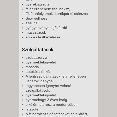
gyerekjátszótér
felár ellenében: thai boksz,
főzőtanfolyamok, kerékpárkölcsönzés
Spa-wellness
szauna
gyógynövényes gőzfürdő
masszázsok
arc- és testkezelések
Szolgáltatások
szobaszerviz
gyermekfelügyelet
mosoda
autókölcsönzés
A fenti szolgáltatások felár ellenében
vehetők igénybe.
Ingyenesen igénybe vehető
szolgáltatások:
gyermekfelügyelet
gyermekágy 2 éves korig
elkülönített rész a medencében
játszótér
A felsorolt szolgáltatásokat és ellátást,