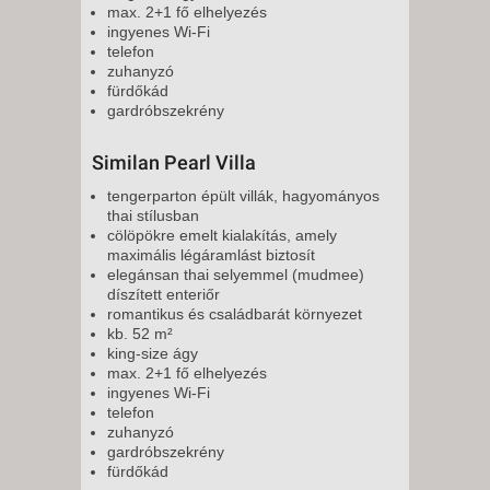
max. 2+1 fő elhelyezés
ingyenes Wi-Fi
telefon
zuhanyzó
fürdőkád
gardróbszekrény
Similan Pearl Villa
tengerparton épült villák, hagyományos
thai stílusban
cölöpökre emelt kialakítás, amely
maximális légáramlást biztosít
elegánsan thai selyemmel (mudmee)
díszített enteriőr
romantikus és családbarát környezet
kb. 52 m²
king-size ágy
max. 2+1 fő elhelyezés
ingyenes Wi-Fi
telefon
zuhanyzó
gardróbszekrény
fürdőkád