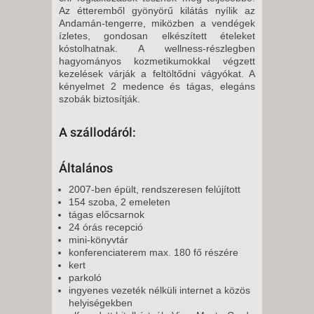
Az étteremből gyönyörű kilátás nyílik az
Andamán-tengerre, miközben a vendégek
ízletes, gondosan elkészített ételeket
kóstolhatnak. A wellness-részlegben
hagyományos kozmetikumokkal végzett
kezelések várják a feltöltődni vágyókat. A
kényelmet 2 medence és tágas, elegáns
szobák biztosítják.
A szállodáról:
Általános
2007-ben épült, rendszeresen felújított
154 szoba, 2 emeleten
tágas előcsarnok
24 órás recepció
mini-könyvtár
konferenciaterem max. 180 fő részére
kert
parkoló
ingyenes vezeték nélküli internet a közös
helyiségekben