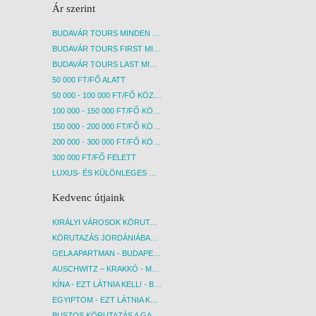
Ár szerint
BUDAVÁR TOURS MINDEN AKCIÓS ÚT
BUDAVÁR TOURS FIRST MINUTE AKCIÓS UTAK
BUDAVÁR TOURS LAST MINUTE AKCIÓS UTAK
50 000 FT/FŐ ALATT
50 000 - 100 000 FT/FŐ KÖZÖTT
100 000 - 150 000 FT/FŐ KÖZÖTT
150 000 - 200 000 FT/FŐ KÖZÖTT
200 000 - 300 000 FT/FŐ KÖZÖTT
300 000 FT/FŐ FELETT
LUXUS- ÉS KÜLÖNLEGES UTAK
Kedvenc útjaink
KIRÁLYI VÁROSOK KÖRUTAZÁS KÖZVETLEN REPÜLŐJÁRATTAL - BUDAPEST, REPÜLŐ
KÖRUTAZÁS JORDÁNIÁBAN, HOLT-TENGERI PIHENÉSSEL - BUDAPEST, REPÜLŐ
GELA APARTMAN - BUDAPEST, REPÜLŐ
AUSCHWITZ – KRAKKÓ - MEGRÁZÓ IDŐUTAZÁS! - BUDAPEST, BUSZ
KÍNA - EZT LÁTNIA KELL! - BUDAPEST, REPÜLŐ
EGYIPTOM - EZT LÁTNIA KELL! - BUDAPEST, REPÜLŐ
BUSZOS KÖRUTAZÁS A GARDA-TÓ KÖRNYÉKÉN - BUDAPEST, BUSZ