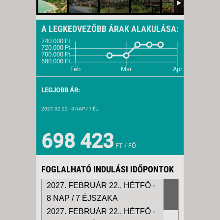
A LEGKEDVEZŐBB ÁRAK ALAKULÁSA:
LEGJOBB ÁR:
2027.02.22
- 8 NAP / 7 ÉJ
698 423
FT / FŐ
FOGLALHATÓ INDULÁSI IDŐPONTOK
2027. FEBRUÁR 22., HÉTFŐ -
8 NAP / 7 ÉJSZAKA
2027. FEBRUÁR 22., HÉTFŐ -