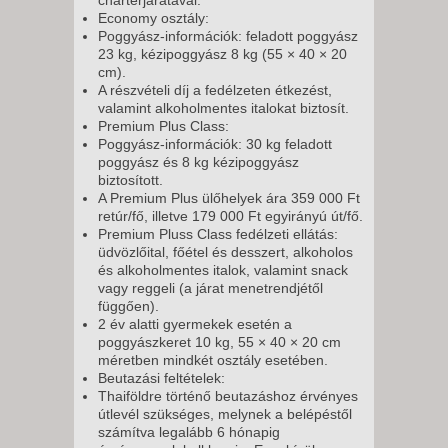
charterjáratával.
Economy osztály:
Poggyász-információk: feladott poggyász
23 kg, kézipoggyász 8 kg (55 × 40 × 20
cm).
A részvételi díj a fedélzeten étkezést,
valamint alkoholmentes italokat biztosít.
Premium Plus Class:
Poggyász-információk: 30 kg feladott
poggyász és 8 kg kézipoggyász
biztosított.
A Premium Plus ülőhelyek ára 359 000 Ft
retúr/fő, illetve 179 000 Ft egyirányú út/fő.
Premium Pluss Class fedélzeti ellátás:
üdvözlőital, főétel és desszert, alkoholos
és alkoholmentes italok, valamint snack
vagy reggeli (a járat menetrendjétől
függően).
2 év alatti gyermekek esetén a
poggyászkeret 10 kg, 55 × 40 × 20 cm
méretben mindkét osztály esetében.
Beutazási feltételek:
Thaiföldre történő beutazáshoz érvényes
útlevél szükséges, melynek a belépéstől
számítva legalább 6 hónapig