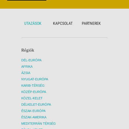
repülőj
árának
részvét
UTAZÁSOK
KAPCSOLAT
PARTNEREK
Régiók
DÉL-EURÓPA
AFRIKA
ÁZSIA
NYUGAT-EURÓPA
KARIB-TÉRSÉG
KÖZÉP-EURÓPA
KÖZEL-KELET
DÉLKELET-EURÓPA
ÉSZAK-EURÓPA
ÉSZAK-AMERIKA
MEDITERRÁN TÉRSÉG