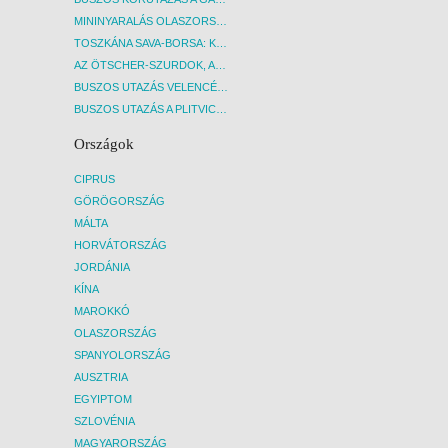
MININYARALÁS OLASZORSZÁGBAN: ÉSZAK-OLASZ GYÖNGYSZEMEK NYOMÁBAN - BUDAPEST, BUSZ
TOSZKÁNA SAVA-BORSA: KÓSTOLÓK ÉS KULTURÁLIS UTAZÁS - BUDAPEST, BUSZ
AZ ÖTSCHER-SZURDOK, AUSZTRIA GRAND CANYONJA - BUDAPEST, BUSZ
BUSZOS UTAZÁS VELENCÉBE - BUDAPEST, BUSZ
BUSZOS UTAZÁS A PLITVICEI-TAVAK NEMZETI PARKBA - BUDAPEST, BUSZ
Országok
CIPRUS
GÖRÖGORSZÁG
MÁLTA
HORVÁTORSZÁG
JORDÁNIA
KÍNA
MAROKKÓ
OLASZORSZÁG
SPANYOLORSZÁG
AUSZTRIA
EGYIPTOM
SZLOVÉNIA
MAGYARORSZÁG