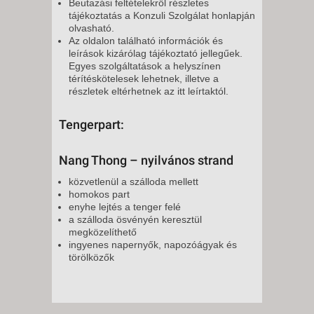
Beutazási feltételekről részletes
tájékoztatás a Konzuli Szolgálat honlapján
olvasható.
Az oldalon található információk és
leírások kizárólag tájékoztató jellegűek.
Egyes szolgáltatások a helyszínen
térítéskötelesek lehetnek, illetve a
részletek eltérhetnek az itt leírtaktól.
Tengerpart:
Nang Thong – nyilvános strand
közvetlenül a szálloda mellett
homokos part
enyhe lejtés a tenger felé
a szálloda ösvényén keresztül
megközelíthető
ingyenes napernyők, napozóágyak és
törölközők