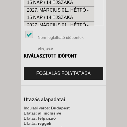
15 NAP / 14 ÉJSZAKA
2027. MÁRCIUS 01., HÉTFŐ -
15 NAP / 14 ÉJSZAKA
2027. MÁRCIUS 01., HÉTFŐ -
8 NAP / 7 ÉJSZAKA
Nem foglalható időpontok
2027. MÁRCIUS 08., HÉTFŐ -
8 NAP / 7 ÉJSZAKA
elrejtése
2027. MÁRCIUS 08., HÉTFŐ -
KIVÁLASZTOTT IDŐPONT
15 NAP / 14 ÉJSZAKA
2027. MÁRCIUS 15., HÉTFŐ -
FOGLALÁS FOLYTATÁSA
15 NAP / 14 ÉJSZAKA
2027. MÁRCIUS 15., HÉTFŐ -
8 NAP / 7 ÉJSZAKA
Utazás alapadatai:
2027. MÁRCIUS 22., HÉTFŐ -
8 NAP / 7 ÉJSZAKA
Indulási város:
Budapest
Ellátás:
all inclusive
Ellátás:
félpanzió
Ellátás:
reggeli