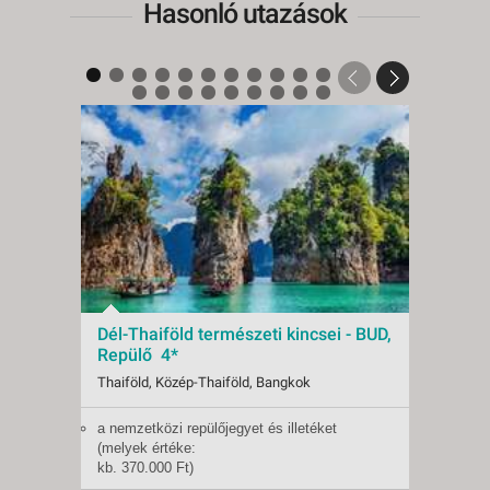
Hasonló utazások
Akciós
Dél-Thaiföld természeti kincsei - BUD,
Thaif
Repülő 4*
Marri
buda
Thaiföld, Közép-Thaiföld, Bangkok
Thaifö
a nemzetközi repülőjegyet és illetéket
Phuket
Indulások:
2026.12.06-tól
Indulá
(melyek értéke:
méterr
Időpontok:
2 db
Időpon
kb. 370.000 Ft)
repülő
Ellátás:
leírás szerinti ellátás
Ellátás
10 éjszakai szállást,
medenc
Típus:
Klasszikus körutazás
Típus: