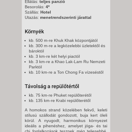
Ellátás:
teljes panzió
Besorolás:
4*
Szállás:
Hotel
Utazás:
menetrendszerinti járattal
Környék
kb. 500 m-re Khuk Khak központjától
kb. 300 m-re a legközelebbi üzletektől és
bároktól
kb. 3 km-re két helyi piactól
kb. 3 km-re a Khao Lak-Lam Ru Nemzeti
Parktól
kb. 10 km-re a Ton Chong Fa vízeséstől
Távolság a repülőtértől
kb. 75 km-re Phuket repülőterétől
kb. 135 km-re Krabi repülőterétől
A homokos strand közelében fekvő, keleti
stílusú szállodát gondozott, buja kert öleli
körül. A nyugodt, harmonikus környezet
ideális a pihenéshez, amelyet jóga- és tai
chi foglalkozások tesznek még teljesebbé.