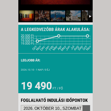
A LEGKEDVEZŐBB ÁRAK ALAKULÁSA:
LEGJOBB ÁR:
2026.10.10
- 1 NAP / 0 ÉJ
19 490
FT / FŐ
FOGLALHATÓ INDULÁSI IDŐPONTOK
2026. OKTÓBER 10., SZOMBAT