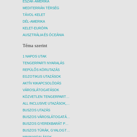
ÉSZAK-AMERIKA
MEDITERRÁN TÉRSÉG
TÁVOL-KELET
DÉL-AMERIKA
KELET-EURÓPA
AUSZTRÁLIA ÉS ÓCEÁNIA
Téma szerint
1 NAPOS UTAK
TENGERPARTI NYARALÁS
REPÜLŐS KÖRUTAZÁS
EGZOTIKUS UTAZÁSOK
AKTÍV KIKAPCSOLÓDÁS
VÁROSLÁTOGATÁSOK
KÖZVETLEN TENGERPARTI SZÁLLÁSOK
ALL INCLUSIVE UTAZÁSOK, NYARALÁSOK
BUSZOS UTAZÁS
BUSZOS VÁROSLÁTOGATÁSOK
BUSZOS GYEREKBARÁT PROGRAMOK
BUSZOS TÚRÁK, GYALOGTÚRÁK
MININYARALÁSOK