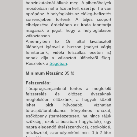
benzinkutaknál állunk meg. A pihenőhelyek
mosdóiban néha fizetni kell, ezért jó, ha van
aprópénz. A helyfoglalás az előleg-befizetés
sorrendjében történik. A teljes csoport
elhelyezése érdekében az iroda fenntartja
magának a jogot, hogy a helyfoglaláson
változtasson.
Amennyiben fix, Ön által kiválasztott
ülőhelyet igényel a buszon (melyet végig
fenntartunk, vidéki felszállás esetén is)
annak díja a választott ülőhelytől függ.
Részletek a
Súgóban
.
Minimum létszám:
35 fő
Felszerelés:
Túraprogramjainknál fontos a megfelelő
felszerelés és öltözet: évszaknak
megfelelően öltözzünk, a hegyek között
lehet picit hűvösebb, vízhatlan
túracipő/túrabakancs, kényelmes ruházat,
esőköpeny (természetesen, ha nincs rájuk
szükség, ezek a buszban hagyhatók), egy
napra elegendő étel (szendvics), csokoládé,
műzliszelet, személyenként min. 1,5-2 liter