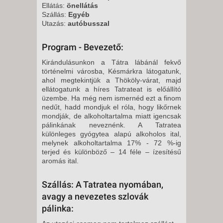
Ellátás:
önellátás
Szállás:
Egyéb
Utazás:
autóbusszal
Program - Bevezető:
Kirándulásunkon a Tátra lábánál fekvő
történelmi városba, Késmárkra látogatunk,
ahol megtekintjük a Thököly-várat, majd
ellátogatunk a híres Tatrateat is előállító
üzembe. Ha még nem ismernéd ezt a finom
nedűt, hadd mondjuk el róla, hogy likőrnek
mondják, de alkoholtartalma miatt igencsak
pálinkának neveznénk. A Tatratea
különleges gyógytea alapú alkoholos ital,
melynek alkoholtartalma 17% - 72 %-ig
terjed és különböző – 14 féle – ízesítésű
aromás ital.
Szállás: A Tatratea nyomában,
avagy a nevezetes szlovák
pálinka: