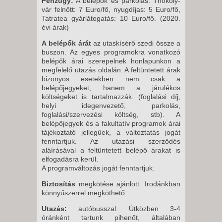
Pénzügy:
A belépők és parkolás: Thököly-
vár felnőtt: 7 Euro/fő, nyugdíjas: 5 Euro/fő,
Tatratea gyárlátogatás: 10 Euro/fő. (2020.
évi árak)
A
belépők árát
az utaskísérő szedi össze a
buszon. Az egyes programokra vonatkozó
belépők árai szerepelnek honlapunkon a
megfelelő utazás oldalán. A feltüntetett árak
bizonyos esetekben nem csak a
belépőjegyeket, hanem a járulékos
költségeket is tartalmazzák. (foglalási díj,
helyi idegenvezető, parkolás,
foglalási/szervezési költség, stb). A
belépőjegyek és a fakultatív programok árai
tájékoztató jellegűek, a változtatás jogát
fenntartjuk. Az utazási szerződés
aláírásával a feltüntetett belépő árakat is
elfogadásra kerül.
A programváltozás jogát fenntartjuk.
Biztosítás
megkötése ajánlott. Irodánkban
könnyűszerrel megköthető.
Utazás:
autóbusszal. Útközben 3-4
óránként tartunk pihenőt, általában