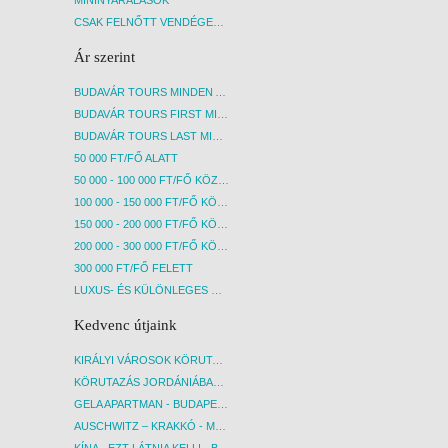
CSAK FELNŐTT VENDÉGEKET FOGADÓ SZÁLLÁSOK
Ár szerint
BUDAVÁR TOURS MINDEN AKCIÓS ÚT
BUDAVÁR TOURS FIRST MINUTE AKCIÓS UTAK
BUDAVÁR TOURS LAST MINUTE AKCIÓS UTAK
50 000 FT/FŐ ALATT
50 000 - 100 000 FT/FŐ KÖZÖTT
100 000 - 150 000 FT/FŐ KÖZÖTT
150 000 - 200 000 FT/FŐ KÖZÖTT
200 000 - 300 000 FT/FŐ KÖZÖTT
300 000 FT/FŐ FELETT
LUXUS- ÉS KÜLÖNLEGES UTAK
Kedvenc útjaink
KIRÁLYI VÁROSOK KÖRUTAZÁS KÖZVETLEN REPÜLŐJÁRATTAL - BUDAPEST, REPÜLŐ
KÖRUTAZÁS JORDÁNIÁBAN, HOLT-TENGERI PIHENÉSSEL - BUDAPEST, REPÜLŐ
GELA APARTMAN - BUDAPEST, REPÜLŐ
AUSCHWITZ – KRAKKÓ - MEGRÁZÓ IDŐUTAZÁS! - BUDAPEST, BUSZ
KÍNA - EZT LÁTNIA KELL! - BUDAPEST, REPÜLŐ