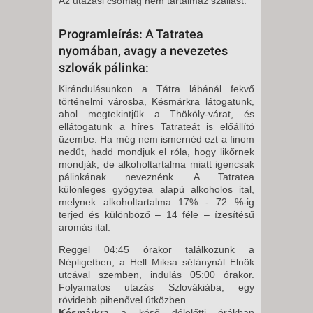
Az utazási csomag nem tartalmaz szállást.
Programleírás: A Tatratea
nyomában, avagy a nevezetes
szlovák pálinka:
Kirándulásunkon a Tátra lábánál fekvő
történelmi városba, Késmárkra látogatunk,
ahol megtekintjük a Thököly-várat, és
ellátogatunk a híres Tatrateát is előállító
üzembe. Ha még nem ismernéd ezt a finom
nedűt, hadd mondjuk el róla, hogy likőrnek
mondják, de alkoholtartalma miatt igencsak
pálinkának neveznénk. A Tatratea
különleges gyógytea alapú alkoholos ital,
melynek alkoholtartalma 17% - 72 %-ig
terjed és különböző – 14 féle – ízesítésű
aromás ital.
Reggel 04:45 órakor találkozunk a
Népligetben, a Hell Miksa sétánynál Elnök
utcával szemben, indulás 05:00 órakor.
Folyamatos utazás Szlovákiába, egy
rövidebb pihenővel útközben.
Késmárkra
a késő délelőtti órákban