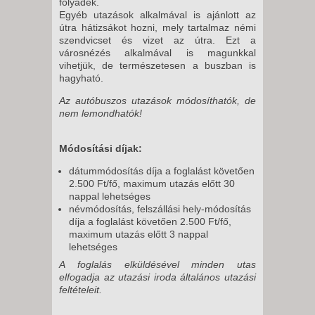
folyadék.
Egyéb utazások alkalmával is ajánlott az
útra hátizsákot hozni, mely tartalmaz némi
szendvicset és vizet az útra. Ezt a
városnézés alkalmával is magunkkal
vihetjük, de természetesen a buszban is
hagyható.
Az autóbuszos utazások módosíthatók, de
nem lemondhatók!
Módosítási díjak:
dátummódosítás díja a foglalást követően
2.500 Ft/fő, maximum utazás előtt 30
nappal lehetséges
névmódosítás, felszállási hely-módosítás
díja a foglalást követően 2.500 Ft/fő,
maximum utazás előtt 3 nappal
lehetséges
A foglalás elküldésével minden utas
elfogadja az utazási iroda általános utazási
feltételeit.