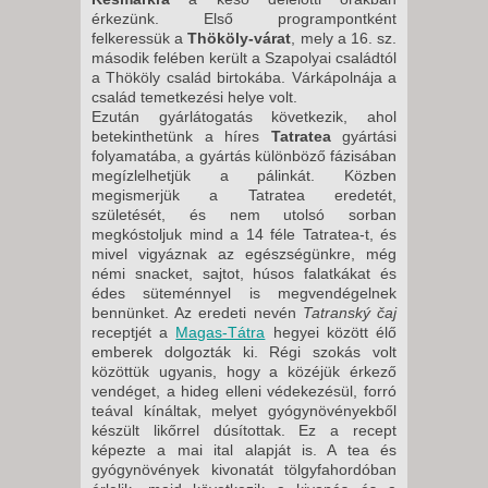
érkezünk. Első programpontként
felkeressük a
Thököly-várat
, mely a 16. sz.
második felében került a Szapolyai családtól
a Thököly család birtokába. Várkápolnája a
család temetkezési helye volt.
Ezután gyárlátogatás következik, ahol
betekinthetünk a híres
Tatratea
gyártási
folyamatába, a gyártás különböző fázisában
megízlelhetjük a pálinkát. Közben
megismerjük a Tatratea eredetét,
születését, és nem utolsó sorban
megkóstoljuk mind a 14 féle Tatratea-t, és
mivel vigyáznak az egészségünkre, még
némi snacket, sajtot, húsos falatkákat és
édes süteménnyel is megvendégelnek
bennünket. Az eredeti nevén
Tatranský čaj
receptjét a
Magas-Tátra
hegyei között élő
emberek dolgozták ki. Régi szokás volt
közöttük ugyanis, hogy a közéjük érkező
vendéget, a hideg elleni védekezésül, forró
teával kínáltak, melyet gyógynövényekből
készült likőrrel dúsítottak. Ez a recept
képezte a mai ital alapját is. A tea és
gyógynövények kivonatát tölgyfahordóban