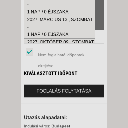
-
1 NAP / 0 ÉJSZAKA
2027. MÁRCIUS 13., SZOMBAT
-
1 NAP / 0 ÉJSZAKA
2027. OKTÓBER 09., SZOMBAT
-
Nem foglalható időpontok
1 NAP / 0 ÉJSZAKA
elrejtése
KIVÁLASZTOTT IDŐPONT
FOGLALÁS FOLYTATÁSA
Utazás alapadatai:
Indulási város:
Budapest