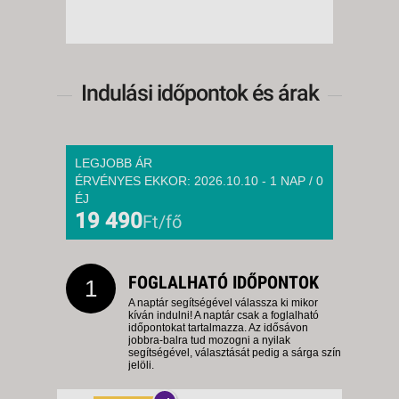
Indulási időpontok és árak
LEGJOBB ÁR
ÉRVÉNYES EKKOR: 2026.10.10 - 1 NAP / 0
ÉJ
19 490
Ft/fő
FOGLALHATÓ IDŐPONTOK
1
A naptár segítségével válassza ki mikor
kíván indulni! A naptár csak a foglalható
időpontokat tartalmazza. Az idősávon
jobbra-balra tud mozogni a nyilak
segítségével, választását pedig a sárga szín
jelöli.