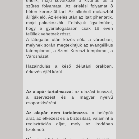
érlelik, majd következik a kivonás és a
szűrés folyamata. Az érlelési folyamat 8
héten keresztül tart. Az alkoholt melaszból
állítják elő. Az érlelés után az italt pihentetik,
majd palackozzák. Felhívjuk figyelmüket,
hogy a gyárlátogatáson csak 18 éven
felüliek vehetnek részt.
A látogatás után közös séta a városban,
melynek során megtekintjük az evangélikus
fatemplomot, a Szent Kereszt templomot, a
Városházát.
Hazaindulás a késő délutáni órákban,
érkezés éjfél körül.
Az alapár tartalmazza:
az utazást busszal,
a szervezést és a magyar nyelvű
csoportkísérést.
Az alapár nem tartalmazza:
a belépők
árát, az étkezést és a biztosítást, valamint a
regisztrációs díjat, mely az irodában
fizetendő.