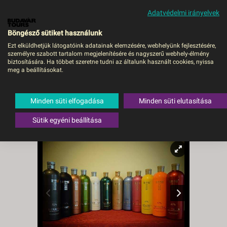
Adatvédelmi irányelvek
MENÜ
Böngésző sütiket használunk
Ezt elküldhetjük látogatóink adatainak elemzésére, webhelyünk fejlesztésére,
személyre szabott tartalom megjelenítésére és nagyszerű webhely-élmény
A Tátratea nyomában,
biztosítására. Ha többet szeretne tudni az általunk használt cookies, nyissa
meg a beállításokat.
avagy a nevezetes
szlovák pálinka -
Minden süti elfogadása
Minden süti elutasítása
Budapest, Busz
Sütik egyéni beállítása
Szlovákia
,
Magas-Tátra
,
Késmárk