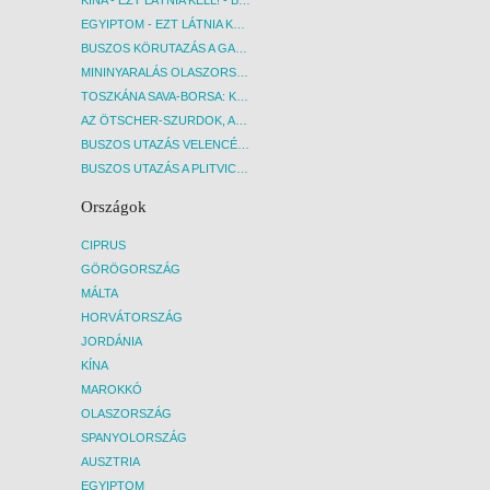
EGYIPTOM - EZT LÁTNIA KELL! - BUDAPEST, REPÜLŐ
BUSZOS KÖRUTAZÁS A GARDA-TÓ KÖRNYÉKÉN - BUDAPEST, BUSZ
MININYARALÁS OLASZORSZÁGBAN: ÉSZAK-OLASZ GYÖNGYSZEMEK NYOMÁBAN - BUDAPEST, BUSZ
TOSZKÁNA SAVA-BORSA: KÓSTOLÓK ÉS KULTURÁLIS UTAZÁS - BUDAPEST, BUSZ
AZ ÖTSCHER-SZURDOK, AUSZTRIA GRAND CANYONJA - BUDAPEST, BUSZ
BUSZOS UTAZÁS VELENCÉBE - BUDAPEST, BUSZ
BUSZOS UTAZÁS A PLITVICEI-TAVAK NEMZETI PARKBA - BUDAPEST, BUSZ
Országok
CIPRUS
GÖRÖGORSZÁG
MÁLTA
HORVÁTORSZÁG
JORDÁNIA
KÍNA
MAROKKÓ
OLASZORSZÁG
SPANYOLORSZÁG
AUSZTRIA
EGYIPTOM