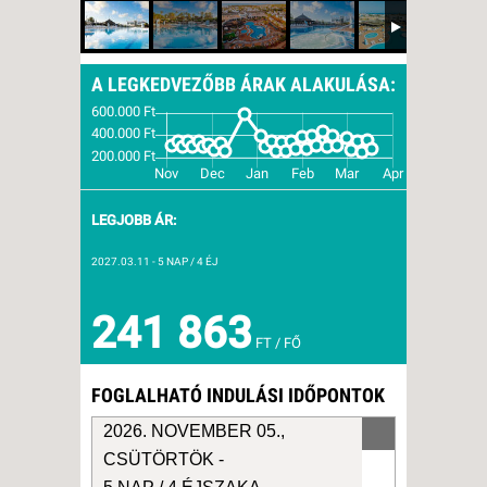
A LEGKEDVEZŐBB ÁRAK ALAKULÁSA:
LEGJOBB ÁR:
2027.03.11
- 5 NAP / 4 ÉJ
241 863
FT / FŐ
FOGLALHATÓ INDULÁSI IDŐPONTOK
2026. NOVEMBER 05.,
CSÜTÖRTÖK -