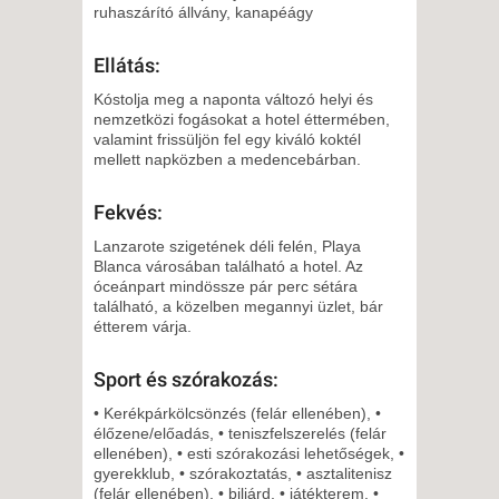
CSÜTÖRTÖK -
ruhaszárító állvány, kanapéágy
5 NAP / 4 ÉJSZAKA
2027. JANUÁR 18., HÉTFŐ -
Ellátás:
8 NAP / 7 ÉJSZAKA
Kóstolja meg a naponta változó helyi és
2027. JANUÁR 18., HÉTFŐ -
nemzetközi fogásokat a hotel éttermében,
valamint frissüljön fel egy kiváló koktél
11 NAP / 10 ÉJSZAKA
mellett napközben a medencebárban.
2027. JANUÁR 21.,
CSÜTÖRTÖK -
Fekvés:
8 NAP / 7 ÉJSZAKA
Lanzarote szigetének déli felén, Playa
2027. JANUÁR 21.,
Blanca városában található a hotel. Az
óceánpart mindössze pár perc sétára
CSÜTÖRTÖK -
található, a közelben megannyi üzlet, bár
5 NAP / 4 ÉJSZAKA
étterem várja.
2027. JANUÁR 25., HÉTFŐ -
Sport és szórakozás:
11 NAP / 10 ÉJSZAKA
2027. JANUÁR 25., HÉTFŐ -
• Kerékpárkölcsönzés (felár ellenében), •
élőzene/előadás, • teniszfelszerelés (felár
8 NAP / 7 ÉJSZAKA
ellenében), • esti szórakozási lehetőségek, •
2027. JANUÁR 28.,
gyerekklub, • szórakoztatás, • asztalitenisz
(felár ellenében), • biliárd, • játékterem, •