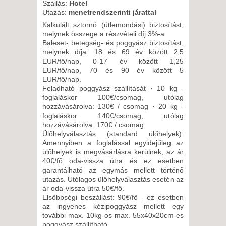
Szállás:
Hotel
Utazás:
menetrendszerinti járattal
8 NAP / 7 ÉJSZAKA
Kalkulált sztornó (útlemondási) biztosítást,
2026. NOVEMBER 16., HÉTFŐ -
melynek összege a részvételi díj 3%-a
Baleset- betegség- és poggyász biztosítást,
melynek díja: 18 és 69 év között 2,5
11 NAP / 10 ÉJSZAKA
EUR/fő/nap, 0-17 év között 1,25
2026. NOVEMBER 19.,
EUR/fő/nap, 70 és 90 év között 5
EUR/fő/nap.
CSÜTÖRTÖK -
Feladható poggyász szállítását · 10 kg -
5 NAP / 4 ÉJSZAKA
foglaláskor 100€/csomag, utólag
hozzávásárolva: 130€ / csomag · 20 kg -
2026. NOVEMBER 19.,
foglaláskor 140€/csomag, utólag
CSÜTÖRTÖK -
hozzávásárolva: 170€ / csomag
8 NAP / 7 ÉJSZAKA
Ülőhelyválasztás (standard ülőhelyek):
Amennyiben a foglalással egyidejűleg az
2026. NOVEMBER 23., HÉTFŐ -
ülőhelyek is megvásárlásra kerülnek, az ár
40€/fő oda-vissza útra és ez esetben
garantálható az egymás mellett történő
8 NAP / 7 ÉJSZAKA
utazás. Utólagos ülőhelyválasztás esetén az
2026. NOVEMBER 23., HÉTFŐ -
ár oda-vissza útra 50€/fő.
Elsőbbségi beszállást: 90€/fő - ez esetben
az ingyenes kézipoggyász mellett egy
11 NAP / 10 ÉJSZAKA
további max. 10kg-os max. 55x40x20cm-es
poggyász szállítható