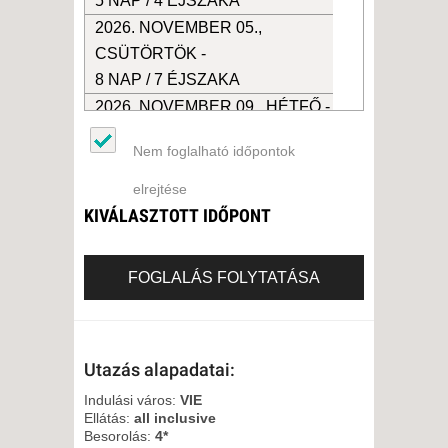
5 NAP / 4 ÉJSZAKA
2026. NOVEMBER 05.,
CSÜTÖRTÖK -
8 NAP / 7 ÉJSZAKA
2026. NOVEMBER 09., HÉTFŐ -
Nem foglalható időpontok
11 NAP / 10 ÉJSZAKA
2026. NOVEMBER 09., HÉTFŐ -
elrejtése
KIVÁLASZTOTT IDŐPONT
8 NAP / 7 ÉJSZAKA
2026. NOVEMBER 12.,
FOGLALÁS FOLYTATÁSA
CSÜTÖRTÖK -
5 NAP / 4 ÉJSZAKA
2026. NOVEMBER 12.,
Utazás alapadatai:
CSÜTÖRTÖK -
8 NAP / 7 ÉJSZAKA
Indulási város:
VIE
Ellátás:
all inclusive
2026. NOVEMBER 16., HÉTFŐ -
Besorolás:
4*