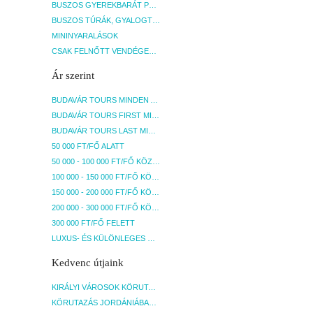
BUSZOS GYEREKBARÁT PROGRAMOK
BUSZOS TÚRÁK, GYALOGTÚRÁK
MININYARALÁSOK
CSAK FELNŐTT VENDÉGEKET FOGADÓ SZÁLLÁSOK
Ár szerint
BUDAVÁR TOURS MINDEN AKCIÓS ÚT
BUDAVÁR TOURS FIRST MINUTE AKCIÓS UTAK
BUDAVÁR TOURS LAST MINUTE AKCIÓS UTAK
50 000 FT/FŐ ALATT
50 000 - 100 000 FT/FŐ KÖZÖTT
100 000 - 150 000 FT/FŐ KÖZÖTT
150 000 - 200 000 FT/FŐ KÖZÖTT
200 000 - 300 000 FT/FŐ KÖZÖTT
300 000 FT/FŐ FELETT
LUXUS- ÉS KÜLÖNLEGES UTAK
Kedvenc útjaink
KIRÁLYI VÁROSOK KÖRUTAZÁS KÖZVETLEN REPÜLŐJÁRATTAL - BUDAPEST, REPÜLŐ
KÖRUTAZÁS JORDÁNIÁBAN, HOLT-TENGERI PIHENÉSSEL - BUDAPEST, REPÜLŐ