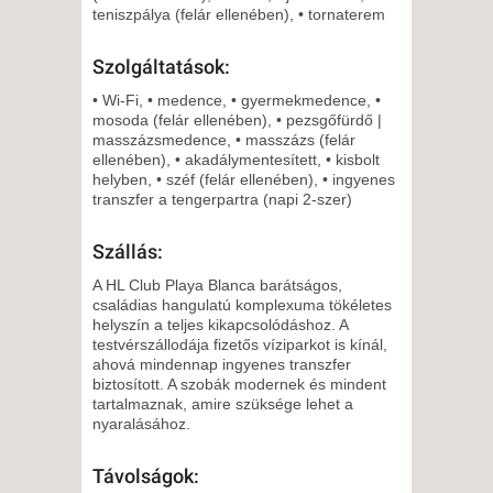
CSÜTÖRTÖK -
teniszpálya (felár ellenében), • tornaterem
8 NAP / 7 ÉJSZAKA
2027. JANUÁR 28.,
Szolgáltatások:
CSÜTÖRTÖK -
• Wi-Fi, • medence, • gyermekmedence, •
5 NAP / 4 ÉJSZAKA
mosoda (felár ellenében), • pezsgőfürdő |
masszázsmedence, • masszázs (felár
2027. FEBRUÁR 01., HÉTFŐ -
ellenében), • akadálymentesített, • kisbolt
8 NAP / 7 ÉJSZAKA
helyben, • széf (felár ellenében), • ingyenes
transzfer a tengerpartra (napi 2-szer)
2027. FEBRUÁR 01., HÉTFŐ -
11 NAP / 10 ÉJSZAKA
Szállás:
2027. FEBRUÁR 04.,
A HL Club Playa Blanca barátságos,
CSÜTÖRTÖK -
családias hangulatú komplexuma tökéletes
5 NAP / 4 ÉJSZAKA
helyszín a teljes kikapcsolódáshoz. A
testvérszállodája fizetős víziparkot is kínál,
2027. FEBRUÁR 04.,
ahová mindennap ingyenes transzfer
CSÜTÖRTÖK -
biztosított. A szobák modernek és mindent
tartalmaznak, amire szüksége lehet a
8 NAP / 7 ÉJSZAKA
nyaralásához.
2027. FEBRUÁR 08., HÉTFŐ -
11 NAP / 10 ÉJSZAKA
Távolságok: