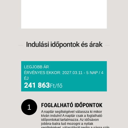
5 NAP / 4 ÉJSZAKA
2027. FEBRUÁR 22., HÉTFŐ -
11 NAP / 10 ÉJSZAKA
2027. FEBRUÁR 22., HÉTFŐ -
8 NAP / 7 ÉJSZAKA
2027. FEBRUÁR 25.,
Indulási időpontok és árak
CSÜTÖRTÖK -
5 NAP / 4 ÉJSZAKA
2027. FEBRUÁR 25.,
LEGJOBB ÁR
CSÜTÖRTÖK -
ÉRVÉNYES EKKOR: 2027.03.11 - 5 NAP / 4
8 NAP / 7 ÉJSZAKA
ÉJ
241 863
2027. MÁRCIUS 01., HÉTFŐ -
Ft/fő
11 NAP / 10 ÉJSZAKA
2027. MÁRCIUS 01., HÉTFŐ -
FOGLALHATÓ IDŐPONTOK
1
8 NAP / 7 ÉJSZAKA
A naptár segítségével válassza ki mikor
2027. MÁRCIUS 04.,
kíván indulni! A naptár csak a foglalható
időpontokat tartalmazza. Az idősávon
CSÜTÖRTÖK -
jobbra-balra tud mozogni a nyilak
segítségével, választását pedig a sárga szín