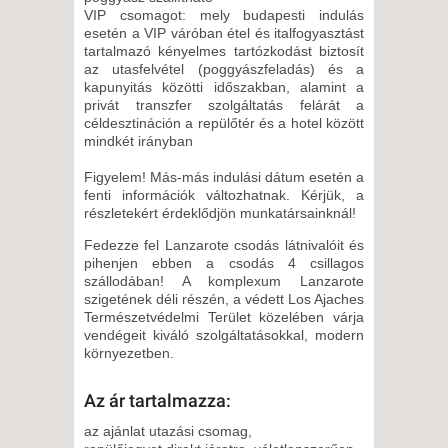
2026. NOVEMBER 26.,
VIP csomagot: mely budapesti indulás
CSÜTÖRTÖK -
esetén a VIP váróban étel és italfogyasztást
tartalmazó kényelmes tartózkodást biztosít
5 NAP / 4 ÉJSZAKA
az utasfelvétel (poggyászfeladás) és a
2026. NOVEMBER 26.,
kapunyitás közötti időszakban, alamint a
privát transzfer szolgáltatás felárát a
CSÜTÖRTÖK -
céldesztináción a repülőtér és a hotel között
8 NAP / 7 ÉJSZAKA
mindkét irányban
2026. NOVEMBER 30., HÉTFŐ -
Figyelem! Más-más indulási dátum esetén a
fenti információk változhatnak. Kérjük, a
8 NAP / 7 ÉJSZAKA
részletekért érdeklődjön munkatársainknál!
2026. NOVEMBER 30., HÉTFŐ -
Fedezze fel Lanzarote csodás látnivalóit és
pihenjen ebben a csodás 4 csillagos
szállodában! A komplexum Lanzarote
11 NAP / 10 ÉJSZAKA
szigetének déli részén, a védett Los Ajaches
2026. DECEMBER 03.,
Természetvédelmi Terület közelében várja
vendégeit kiváló szolgáltatásokkal, modern
CSÜTÖRTÖK -
környezetben.
5 NAP / 4 ÉJSZAKA
2026. DECEMBER 03.,
Az ár tartalmazza:
CSÜTÖRTÖK -
az ajánlat utazási csomag,
8 NAP / 7 ÉJSZAKA