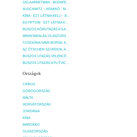
GELA APARTMAN - BUDAPEST, REPÜLŐ
AUSCHWITZ – KRAKKÓ - MEGRÁZÓ IDŐUTAZÁS! - BUDAPEST, BUSZ
KÍNA - EZT LÁTNIA KELL! - BUDAPEST, REPÜLŐ
EGYIPTOM - EZT LÁTNIA KELL! - BUDAPEST, REPÜLŐ
BUSZOS KÖRUTAZÁS A GARDA-TÓ KÖRNYÉKÉN - BUDAPEST, BUSZ
MININYARALÁS OLASZORSZÁGBAN: ÉSZAK-OLASZ GYÖNGYSZEMEK NYOMÁBAN - BUDAPEST, BUSZ
TOSZKÁNA SAVA-BORSA: KÓSTOLÓK ÉS KULTURÁLIS UTAZÁS - BUDAPEST, BUSZ
AZ ÖTSCHER-SZURDOK, AUSZTRIA GRAND CANYONJA - BUDAPEST, BUSZ
BUSZOS UTAZÁS VELENCÉBE - BUDAPEST, BUSZ
BUSZOS UTAZÁS A PLITVICEI-TAVAK NEMZETI PARKBA - BUDAPEST, BUSZ
Országok
CIPRUS
GÖRÖGORSZÁG
MÁLTA
HORVÁTORSZÁG
JORDÁNIA
KÍNA
MAROKKÓ
OLASZORSZÁG