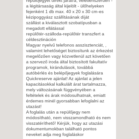
repülőjegyet direkt járatra, véletlenszerűen -
a légitársaság által kijelölt - ülőhelyeken
2026. DECEMBER 07., HÉTFŐ -
fejenként 1 db max. 40 x 20 x 30 cm-es
kézipoggyász szállításának díját
szállást a kiválasztott szobatípusban a
11 NAP / 10 ÉJSZAKA
megadott ellátással
2026. DECEMBER 07., HÉTFŐ -
repülőtér-szálloda-repülőtér transzfert a
céldesztináción
Magyar nyelvű telefonos asszisztenciát, ,
8 NAP / 7 ÉJSZAKA
valamint lehetőséget biztosítunk az érkezést
megelőzően vagy közvetlenül azt követően
2026. DECEMBER 10.,
a szervező iroda által biztosított fakultatív
CSÜTÖRTÖK -
programok, kirándulások, továbbá
autóbérlés és belépőjegyek foglalására
5 NAP / 4 ÉJSZAKA
Quickreserve ajánlat! Az ajánlat a jelen
2026. DECEMBER 10.,
kapacitásokkal kalkulált árat tartalmazza,
mely változásának függvényében a
CSÜTÖRTÖK -
feltételek és árak módosulhatnak, emiatt
8 NAP / 7 ÉJSZAKA
érdemes minél gyorsabban lefoglalni az
2026. DECEMBER 24.,
utazást!
A foglalás után a repülőjegy nem
CSÜTÖRTÖK -
módosítható, nem visszamondható és nem
8 NAP / 7 ÉJSZAKA
visszatéríthető! Kérjük, hogy az utazási
dokumentumokban található pontos
2027. JANUÁR 04., HÉTFŐ -
neveket adja meg foglaláskor
8 NAP / 7 ÉJSZAKA