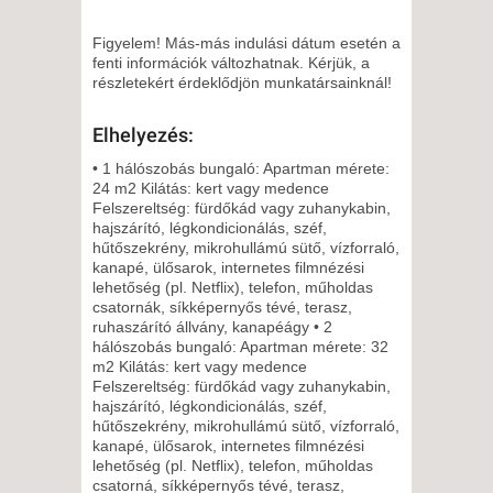
2027. JANUÁR 04., HÉTFŐ -
Figyelem! Más-más indulási dátum esetén a
11 NAP / 10 ÉJSZAKA
fenti információk változhatnak. Kérjük, a
részletekért érdeklődjön munkatársainknál!
2027. JANUÁR 07.,
CSÜTÖRTÖK -
Elhelyezés:
5 NAP / 4 ÉJSZAKA
• 1 hálószobás bungaló: Apartman mérete:
2027. JANUÁR 07.,
24 m2 Kilátás: kert vagy medence
CSÜTÖRTÖK -
Felszereltség: fürdőkád vagy zuhanykabin,
hajszárító, légkondicionálás, széf,
8 NAP / 7 ÉJSZAKA
hűtőszekrény, mikrohullámú sütő, vízforraló,
2027. JANUÁR 11., HÉTFŐ -
kanapé, ülősarok, internetes filmnézési
lehetőség (pl. Netflix), telefon, műholdas
8 NAP / 7 ÉJSZAKA
csatornák, síkképernyős tévé, terasz,
2027. JANUÁR 11., HÉTFŐ -
ruhaszárító állvány, kanapéágy • 2
hálószobás bungaló: Apartman mérete: 32
11 NAP / 10 ÉJSZAKA
m2 Kilátás: kert vagy medence
2027. JANUÁR 14.,
Felszereltség: fürdőkád vagy zuhanykabin,
hajszárító, légkondicionálás, széf,
CSÜTÖRTÖK -
hűtőszekrény, mikrohullámú sütő, vízforraló,
8 NAP / 7 ÉJSZAKA
kanapé, ülősarok, internetes filmnézési
2027. JANUÁR 14.,
lehetőség (pl. Netflix), telefon, műholdas
csatorná, síkképernyős tévé, terasz,