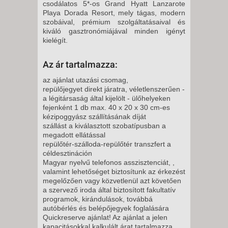
csodálatos 5*-os Grand Hyatt Lanzarote
11 NAP / 10 ÉJSZAKA
Playa Dorada Resort, mely tágas, modern
2026. NOVEMBER 09., HÉTFŐ -
szobáival, prémium szolgáltatásaival és
kiváló gasztronómiájával minden igényt
kielégít.
8 NAP / 7 ÉJSZAKA
2026. NOVEMBER 12.,
Az ár tartalmazza:
CSÜTÖRTÖK -
az ajánlat utazási csomag,
5 NAP / 4 ÉJSZAKA
repülőjegyet direkt járatra, véletlenszerűen -
a légitársaság által kijelölt - ülőhelyeken
2026. NOVEMBER 12.,
fejenként 1 db max. 40 x 20 x 30 cm-es
CSÜTÖRTÖK -
kézipoggyász szállításának díját
szállást a kiválasztott szobatípusban a
8 NAP / 7 ÉJSZAKA
megadott ellátással
2026. NOVEMBER 16., HÉTFŐ -
repülőtér-szálloda-repülőtér transzfert a
céldesztináción
Magyar nyelvű telefonos asszisztenciát, ,
8 NAP / 7 ÉJSZAKA
valamint lehetőséget biztosítunk az érkezést
megelőzően vagy közvetlenül azt követően
2026. NOVEMBER 16., HÉTFŐ -
a szervező iroda által biztosított fakultatív
programok, kirándulások, továbbá
autóbérlés és belépőjegyek foglalására
11 NAP / 10 ÉJSZAKA
Quickreserve ajánlat! Az ajánlat a jelen
2026. NOVEMBER 19.,
kapacitásokkal kalkulált árat tartalmazza,