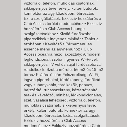
vízforraló, telefon, műholdas csatornák,
2026. DECEMBER 28., HÉTFŐ -
síkképernyős tévé, erkély, kültéri bútorok,
konnektor az ágy közelében, ébresztés
Extra szolgáltatások: Exkluzív hozzáférés a
11 NAP / 10 ÉJSZAKA
Club Access terület medencéihez • Exkluzív
2026. DECEMBER 31.,
hozzáférés a Club Access Lounge
szolgáltatásokhoz • Kiváló fürdőszobai
CSÜTÖRTÖK -
piperecikkek • Ingyenes minibár • Tablet a
5 NAP / 4 ÉJSZAKA
szobában • Kávéfőző • Párnamenü és
2026. DECEMBER 31.,
essence menü az ágyneműhöz • Club
Access óceánra néző lakosztály: A modern,
CSÜTÖRTÖK -
légkondicionált szoba ingyenes Wi-Fi-vel,
8 NAP / 7 ÉJSZAKA
síkképernyős TV-vel és saját fürdőszobával
rendelkezik. Szoba mérete: 56 m2 és 19 m2
2027. JANUÁR 04., HÉTFŐ -
terasz Kilátás: óceán Felszereltség: Wi-Fi,
8 NAP / 7 ÉJSZAKA
ingyen pipereholmi, fürdőköpeny, fürdőkád
vagy zuhanykabin, törölközők, papucs,
2027. JANUÁR 04., HÉTFŐ -
hajszárító, ruhásszekrény, kézfertőtlenítő,
11 NAP / 10 ÉJSZAKA
tea- és kávéfőző, minibár, légkondicionálás,
széf, vasalási lehetőség, vízforraló, telefon,
2027. JANUÁR 07.,
műholdas csatornák, síkképernyős tévé,
CSÜTÖRTÖK -
erkély, kültéri bútorok, konnektor az ágy
közelében, ébresztés Extra szolgáltatások:
5 NAP / 4 ÉJSZAKA
Exkluzív hozzáférés a Club Access
2027. JANUÁR 07.,
medencéihez • Exkluzív hozzáférés a Club