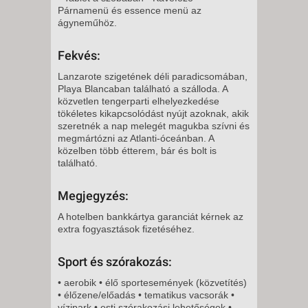
Párnamenü és essence menü az
CSÜTÖRTÖK -
ágyneműhöz.
8 NAP / 7 ÉJSZAKA
2027. JANUÁR 21.,
Fekvés:
CSÜTÖRTÖK -
Lanzarote szigetének déli paradicsomában,
5 NAP / 4 ÉJSZAKA
Playa Blancaban található a szálloda. A
közvetlen tengerparti elhelyezkedése
2027. JANUÁR 25., HÉTFŐ -
tökéletes kikapcsolódást nyújt azoknak, akik
11 NAP / 10 ÉJSZAKA
szeretnék a nap melegét magukba szívni és
2027. JANUÁR 25., HÉTFŐ -
megmártózni az Atlanti-óceánban. A
közelben több étterem, bár és bolt is
8 NAP / 7 ÉJSZAKA
található.
2027. JANUÁR 28.,
CSÜTÖRTÖK -
Megjegyzés:
8 NAP / 7 ÉJSZAKA
A hotelben bankkártya garanciát kérnek az
2027. JANUÁR 28.,
extra fogyasztások fizetéséhez.
CSÜTÖRTÖK -
Sport és szórakozás:
5 NAP / 4 ÉJSZAKA
• aerobik • élő sportesemények (közvetítés)
2027. FEBRUÁR 01., HÉTFŐ -
• élőzene/előadás • tematikus vacsorák •
8 NAP / 7 ÉJSZAKA
vízipark • esti szórakozási lehetőségek •