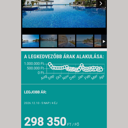
A LEGKEDVEZŐBB ÁRAK ALAKULÁSA:
LEGJOBB ÁR:
2026.12.10
- 5 NAP / 4 ÉJ
298 350
FT / FŐ