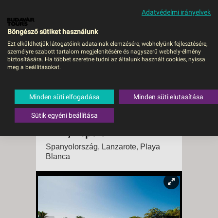
Adatvédelmi irányelvek
MENÜ
Böngésző sütiket használunk
Ezt elküldhetjük látogatóink adatainak elemzésére, webhelyünk fejlesztésére,
személyre szabott tartalom megjelenítésére és nagyszerű webhely-élmény
GRAND HYATT
biztosítására. Ha többet szeretne tudni az általunk használt cookies, nyissa
meg a beállításokat.
LANZAROTE PLAYA
DORADA RESORT (EX.
Minden süti elfogadása
Minden süti elutasítása
DREAMS LANZAROTE
PLAYA DORADA RESORT)
Sütik egyéni beállítása
- VIE, Repülő
Spanyolország
,
Lanzarote
,
Playa
Blanca