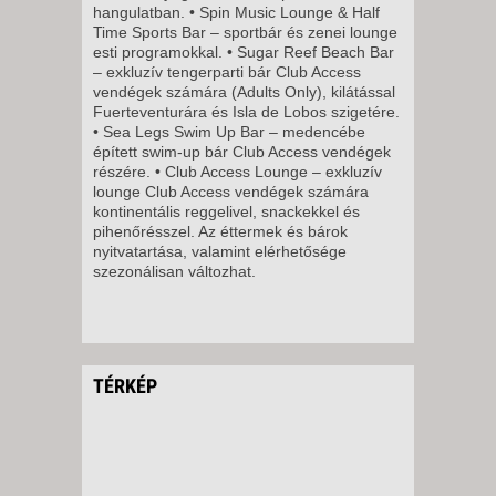
hangulatban. • Spin Music Lounge & Half
11 NAP / 10 ÉJSZAKA
Time Sports Bar – sportbár és zenei lounge
2027. MÁRCIUS 11.,
esti programokkal. • Sugar Reef Beach Bar
– exkluzív tengerparti bár Club Access
CSÜTÖRTÖK -
vendégek számára (Adults Only), kilátással
8 NAP / 7 ÉJSZAKA
Fuerteventurára és Isla de Lobos szigetére.
• Sea Legs Swim Up Bar – medencébe
2027. MÁRCIUS 11.,
épített swim-up bár Club Access vendégek
CSÜTÖRTÖK -
részére. • Club Access Lounge – exkluzív
lounge Club Access vendégek számára
5 NAP / 4 ÉJSZAKA
kontinentális reggelivel, snackekkel és
2027. MÁRCIUS 15., HÉTFŐ -
pihenőrésszel. Az éttermek és bárok
nyitvatartása, valamint elérhetősége
11 NAP / 10 ÉJSZAKA
szezonálisan változhat.
2027. MÁRCIUS 15., HÉTFŐ -
8 NAP / 7 ÉJSZAKA
2027. MÁRCIUS 18.,
CSÜTÖRTÖK -
TÉRKÉP
8 NAP / 7 ÉJSZAKA
2027. MÁRCIUS 18.,
CSÜTÖRTÖK -
5 NAP / 4 ÉJSZAKA