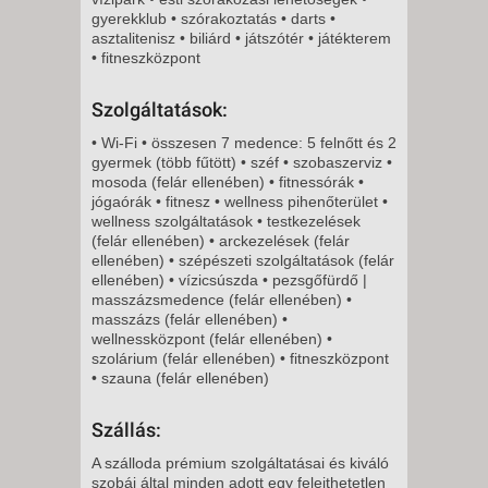
2027. FEBRUÁR 01., HÉTFŐ -
gyerekklub • szórakoztatás • darts •
asztalitenisz • biliárd • játszótér • játékterem
11 NAP / 10 ÉJSZAKA
• fitneszközpont
2027. FEBRUÁR 04.,
CSÜTÖRTÖK -
Szolgáltatások:
5 NAP / 4 ÉJSZAKA
• Wi-Fi • összesen 7 medence: 5 felnőtt és 2
2027. FEBRUÁR 04.,
gyermek (több fűtött) • széf • szobaszerviz •
mosoda (felár ellenében) • fitnessórák •
CSÜTÖRTÖK -
jógaórák • fitnesz • wellness pihenőterület •
8 NAP / 7 ÉJSZAKA
wellness szolgáltatások • testkezelések
(felár ellenében) • arckezelések (felár
2027. FEBRUÁR 08., HÉTFŐ -
ellenében) • szépészeti szolgáltatások (felár
11 NAP / 10 ÉJSZAKA
ellenében) • vízicsúszda • pezsgőfürdő |
masszázsmedence (felár ellenében) •
2027. FEBRUÁR 08., HÉTFŐ -
masszázs (felár ellenében) •
8 NAP / 7 ÉJSZAKA
wellnessközpont (felár ellenében) •
szolárium (felár ellenében) • fitneszközpont
2027. FEBRUÁR 11.,
• szauna (felár ellenében)
CSÜTÖRTÖK -
5 NAP / 4 ÉJSZAKA
Szállás:
2027. FEBRUÁR 11.,
A szálloda prémium szolgáltatásai és kiváló
CSÜTÖRTÖK -
szobái által minden adott egy felejthetetlen