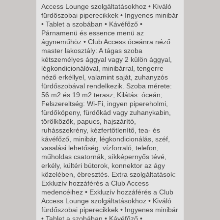
Access Lounge szolgáltatásokhoz • Kiváló
CSÜTÖRTÖK -
fürdőszobai piperecikkek • Ingyenes minibár
8 NAP / 7 ÉJSZAKA
• Tablet a szobában • Kávéfőző •
Párnamenü és essence menü az
2027. JANUÁR 11., HÉTFŐ -
ágyneműhöz • Club Access óceánra néző
8 NAP / 7 ÉJSZAKA
master lakosztály: A tágas szoba
2027. JANUÁR 11., HÉTFŐ -
kétszemélyes ággyal vagy 2 külön ággyal,
légkondicionálóval, minibárral, tengerre
11 NAP / 10 ÉJSZAKA
néző erkéllyel, valamint saját, zuhanyzós
2027. JANUÁR 14.,
fürdőszobával rendelkezik. Szoba mérete:
56 m2 és 19 m2 terasz; Kilátás: óceán;
CSÜTÖRTÖK -
Felszereltség: Wi-Fi, ingyen pipereholmi,
8 NAP / 7 ÉJSZAKA
fürdőköpeny, fürdőkád vagy zuhanykabin,
törölközők, papucs, hajszárító,
2027. JANUÁR 14.,
ruhásszekrény, kézfertőtlenítő, tea- és
CSÜTÖRTÖK -
kávéfőző, minibár, légkondicionálás, széf,
vasalási lehetőség, vízforraló, telefon,
5 NAP / 4 ÉJSZAKA
műholdas csatornák, síkképernyős tévé,
2027. JANUÁR 18., HÉTFŐ -
erkély, kültéri bútorok, konnektor az ágy
közelében, ébresztés. Extra szolgáltatások:
8 NAP / 7 ÉJSZAKA
Exkluzív hozzáférés a Club Access
2027. JANUÁR 18., HÉTFŐ -
medencéihez • Exkluzív hozzáférés a Club
Access Lounge szolgáltatásokhoz • Kiváló
11 NAP / 10 ÉJSZAKA
fürdőszobai piperecikkek • Ingyenes minibár
2027. JANUÁR 21.,
• Tablet a szobában • Kávéfőző •