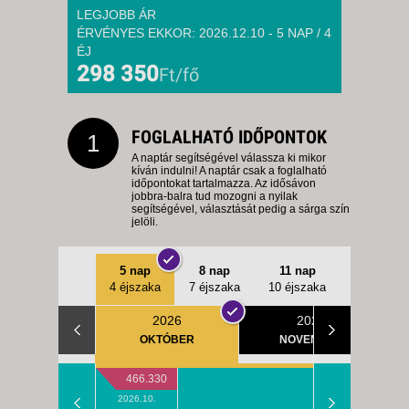
LEGJOBB ÁR
ÉRVÉNYES EKKOR: 2026.12.10 - 5 NAP / 4
ÉJ
298 350
Ft/fő
FOGLALHATÓ IDŐPONTOK
1
A naptár segítségével válassza ki mikor
kíván indulni! A naptár csak a foglalható
időpontokat tartalmazza. Az idősávon
jobbra-balra tud mozogni a nyilak
segítségével, választását pedig a sárga szín
jelöli.
5 nap
8 nap
11 nap
4 éjszaka
7 éjszaka
10 éjszaka
2026
2026
OKTÓBER
NOVEMBER
466.330
2026.10.