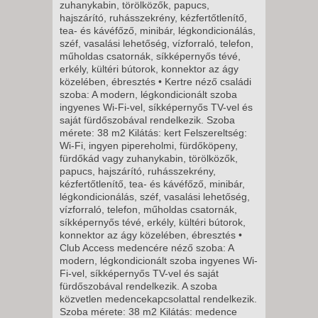
zuhanykabin, törölközők, papucs,
8 NAP / 7 ÉJSZAKA
hajszárító, ruhásszekrény, kézfertőtlenítő,
2026. DECEMBER 10.,
tea- és kávéfőző, minibár, légkondicionálás,
széf, vasalási lehetőség, vízforraló, telefon,
CSÜTÖRTÖK -
műholdas csatornák, síkképernyős tévé,
5 NAP / 4 ÉJSZAKA
erkély, kültéri bútorok, konnektor az ágy
közelében, ébresztés • Kertre néző családi
2026. DECEMBER 10.,
szoba: A modern, légkondicionált szoba
CSÜTÖRTÖK -
ingyenes Wi-Fi-vel, síkképernyős TV-vel és
saját fürdőszobával rendelkezik. Szoba
8 NAP / 7 ÉJSZAKA
mérete: 38 m2 Kilátás: kert Felszereltség:
2026. DECEMBER 14., HÉTFŐ -
Wi-Fi, ingyen pipereholmi, fürdőköpeny,
fürdőkád vagy zuhanykabin, törölközők,
papucs, hajszárító, ruhásszekrény,
11 NAP / 10 ÉJSZAKA
kézfertőtlenítő, tea- és kávéfőző, minibár,
légkondicionálás, széf, vasalási lehetőség,
2026. DECEMBER 14., HÉTFŐ -
vízforraló, telefon, műholdas csatornák,
síkképernyős tévé, erkély, kültéri bútorok,
8 NAP / 7 ÉJSZAKA
konnektor az ágy közelében, ébresztés •
Club Access medencére néző szoba: A
2026. DECEMBER 17.,
modern, légkondicionált szoba ingyenes Wi-
CSÜTÖRTÖK -
Fi-vel, síkképernyős TV-vel és saját
fürdőszobával rendelkezik. A szoba
8 NAP / 7 ÉJSZAKA
közvetlen medencekapcsolattal rendelkezik.
2026. DECEMBER 17.,
Szoba mérete: 38 m2 Kilátás: medence