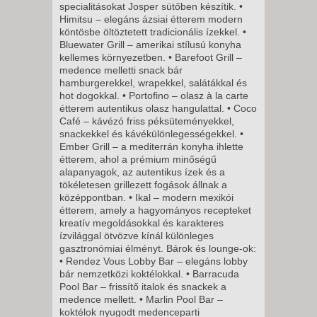
specialitásokat Josper sütőben készítik. •
5 NAP / 4 ÉJSZAKA
Himitsu – elegáns ázsiai étterem modern
2027. FEBRUÁR 25.,
köntösbe öltöztetett tradicionális ízekkel. •
Bluewater Grill – amerikai stílusú konyha
CSÜTÖRTÖK -
kellemes környezetben. • Barefoot Grill –
8 NAP / 7 ÉJSZAKA
medence melletti snack bár
hamburgerekkel, wrapekkel, salátákkal és
2027. MÁRCIUS 01., HÉTFŐ -
hot dogokkal. • Portofino – olasz à la carte
11 NAP / 10 ÉJSZAKA
étterem autentikus olasz hangulattal. • Coco
Café – kávézó friss péksüteményekkel,
2027. MÁRCIUS 01., HÉTFŐ -
snackekkel és kávékülönlegességekkel. •
8 NAP / 7 ÉJSZAKA
Ember Grill – a mediterrán konyha ihlette
étterem, ahol a prémium minőségű
2027. MÁRCIUS 04.,
alapanyagok, az autentikus ízek és a
CSÜTÖRTÖK -
tökéletesen grillezett fogások állnak a
középpontban. • Ikal – modern mexikói
8 NAP / 7 ÉJSZAKA
étterem, amely a hagyományos recepteket
2027. MÁRCIUS 04.,
kreatív megoldásokkal és karakteres
ízvilággal ötvözve kínál különleges
CSÜTÖRTÖK -
gasztronómiai élményt. Bárok és lounge-ok:
5 NAP / 4 ÉJSZAKA
• Rendez Vous Lobby Bar – elegáns lobby
bár nemzetközi koktélokkal. • Barracuda
2027. MÁRCIUS 08., HÉTFŐ -
Pool Bar – frissítő italok és snackek a
8 NAP / 7 ÉJSZAKA
medence mellett. • Marlin Pool Bar –
2027. MÁRCIUS 08., HÉTFŐ -
koktélok nyugodt medenceparti