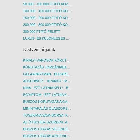
50 000 - 100 000 FT/FŐ KÖZÖTT
100 000 - 150 000 FT/FŐ KÖZÖTT
150 000 - 200 000 FT/FŐ KÖZÖTT
200 000 - 300 000 FT/FŐ KÖZÖTT
300 000 FT/FŐ FELETT
LUXUS- ÉS KÜLÖNLEGES UTAK
Kedvenc útjaink
KIRÁLYI VÁROSOK KÖRUTAZÁS KÖZVETLEN REPÜLŐJÁRATTAL - BUDAPEST, REPÜLŐ
KÖRUTAZÁS JORDÁNIÁBAN, HOLT-TENGERI PIHENÉSSEL - BUDAPEST, REPÜLŐ
GELA APARTMAN - BUDAPEST, REPÜLŐ
AUSCHWITZ – KRAKKÓ - MEGRÁZÓ IDŐUTAZÁS! - BUDAPEST, BUSZ
KÍNA - EZT LÁTNIA KELL! - BUDAPEST, REPÜLŐ
EGYIPTOM - EZT LÁTNIA KELL! - BUDAPEST, REPÜLŐ
BUSZOS KÖRUTAZÁS A GARDA-TÓ KÖRNYÉKÉN - BUDAPEST, BUSZ
MININYARALÁS OLASZORSZÁGBAN: ÉSZAK-OLASZ GYÖNGYSZEMEK NYOMÁBAN - BUDAPEST, BUSZ
TOSZKÁNA SAVA-BORSA: KÓSTOLÓK ÉS KULTURÁLIS UTAZÁS - BUDAPEST, BUSZ
AZ ÖTSCHER-SZURDOK, AUSZTRIA GRAND CANYONJA - BUDAPEST, BUSZ
BUSZOS UTAZÁS VELENCÉBE - BUDAPEST, BUSZ
BUSZOS UTAZÁS A PLITVICEI-TAVAK NEMZETI PARKBA - BUDAPEST, BUSZ