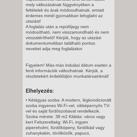
mely változásának függvényében a
CSÜTÖRTÖK -
feltételek és árak módosulhatnak, emiatt
5 NAP / 4 ÉJSZAKA
érdemes minél gyorsabban lefoglalni az
2026. NOVEMBER 19.,
utazást!
A foglalás után a repülőjegy nem
CSÜTÖRTÖK -
módosítható, nem visszamondható és nem
8 NAP / 7 ÉJSZAKA
visszatéríthető! Kérjük, hogy az utazási
dokumentumokban található pontos
2026. NOVEMBER 23., HÉTFŐ -
neveket adja meg foglaláskor
8 NAP / 7 ÉJSZAKA
Figyelem! Más-más indulási dátum esetén a
2026. NOVEMBER 23., HÉTFŐ -
fenti információk változhatnak. Kérjük, a
részletekért érdeklődjön munkatársainknál!
11 NAP / 10 ÉJSZAKA
Elhelyezés:
2026. NOVEMBER 26.,
• Kétágyas szoba: A modern, légkondicionált
CSÜTÖRTÖK -
szoba ingyenes Wi-Fi-vel, síkképernyős TV-
5 NAP / 4 ÉJSZAKA
vel és saját fürdőszobával rendelkezik.
Szoba mérete: 38 m2 Kilátás: város vagy
2026. NOVEMBER 26.,
kert Felszereltség: Wi-Fi, ingyen
CSÜTÖRTÖK -
pipereholmi, fürdőköpeny, fürdőkád vagy
zuhanykabin, törölközők, papucs,
8 NAP / 7 ÉJSZAKA