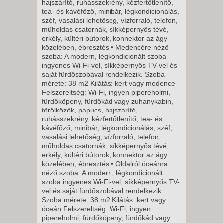
hajszárító, ruhásszekrény, kézfertőtlenítő,
2026. NOVEMBER 30., HÉTFŐ -
tea- és kávéfőző, minibár, légkondicionálás,
széf, vasalási lehetőség, vízforraló, telefon,
műholdas csatornák, síkképernyős tévé,
8 NAP / 7 ÉJSZAKA
erkély, kültéri bútorok, konnektor az ágy
2026. NOVEMBER 30., HÉTFŐ -
közelében, ébresztés • Medencére néző
szoba: A modern, légkondicionált szoba
ingyenes Wi-Fi-vel, síkképernyős TV-vel és
11 NAP / 10 ÉJSZAKA
saját fürdőszobával rendelkezik. Szoba
mérete: 38 m2 Kilátás: kert vagy medence
2026. DECEMBER 03.,
Felszereltség: Wi-Fi, ingyen pipereholmi,
CSÜTÖRTÖK -
fürdőköpeny, fürdőkád vagy zuhanykabin,
törölközők, papucs, hajszárító,
5 NAP / 4 ÉJSZAKA
ruhásszekrény, kézfertőtlenítő, tea- és
2026. DECEMBER 03.,
kávéfőző, minibár, légkondicionálás, széf,
vasalási lehetőség, vízforraló, telefon,
CSÜTÖRTÖK -
műholdas csatornák, síkképernyős tévé,
8 NAP / 7 ÉJSZAKA
erkély, kültéri bútorok, konnektor az ágy
közelében, ébresztés • Oldalról óceánra
2026. DECEMBER 07., HÉTFŐ -
néző szoba: A modern, légkondicionált
szoba ingyenes Wi-Fi-vel, síkképernyős TV-
vel és saját fürdőszobával rendelkezik.
11 NAP / 10 ÉJSZAKA
Szoba mérete: 38 m2 Kilátás: kert vagy
2026. DECEMBER 07., HÉTFŐ -
óceán Felszereltség: Wi-Fi, ingyen
pipereholmi, fürdőköpeny, fürdőkád vagy