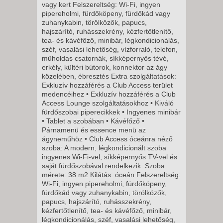
vagy kert Felszereltség: Wi-Fi, ingyen
CSÜTÖRTÖK -
pipereholmi, fürdőköpeny, fürdőkád vagy
5 NAP / 4 ÉJSZAKA
zuhanykabin, törölközők, papucs,
hajszárító, ruhásszekrény, kézfertőtlenítő,
2026. DECEMBER 21., HÉTFŐ -
tea- és kávéfőző, minibár, légkondicionálás,
széf, vasalási lehetőség, vízforraló, telefon,
műholdas csatornák, síkképernyős tévé,
8 NAP / 7 ÉJSZAKA
erkély, kültéri bútorok, konnektor az ágy
2026. DECEMBER 21., HÉTFŐ -
közelében, ébresztés Extra szolgáltatások:
Exkluzív hozzáférés a Club Access terület
medencéihez • Exkluzív hozzáférés a Club
11 NAP / 10 ÉJSZAKA
Access Lounge szolgáltatásokhoz • Kiváló
fürdőszobai piperecikkek • Ingyenes minibár
2026. DECEMBER 24.,
• Tablet a szobában • Kávéfőző •
CSÜTÖRTÖK -
Párnamenü és essence menü az
5 NAP / 4 ÉJSZAKA
ágyneműhöz • Club Access óceánra néző
szoba: A modern, légkondicionált szoba
2026. DECEMBER 24.,
ingyenes Wi-Fi-vel, síkképernyős TV-vel és
CSÜTÖRTÖK -
saját fürdőszobával rendelkezik. Szoba
mérete: 38 m2 Kilátás: óceán Felszereltség:
8 NAP / 7 ÉJSZAKA
Wi-Fi, ingyen pipereholmi, fürdőköpeny,
2026. DECEMBER 28., HÉTFŐ -
fürdőkád vagy zuhanykabin, törölközők,
papucs, hajszárító, ruhásszekrény,
kézfertőtlenítő, tea- és kávéfőző, minibár,
8 NAP / 7 ÉJSZAKA
légkondicionálás, széf, vasalási lehetőség,