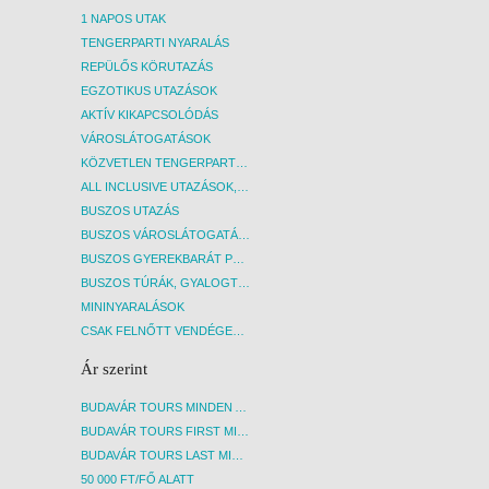
1 NAPOS UTAK
TENGERPARTI NYARALÁS
REPÜLŐS KÖRUTAZÁS
EGZOTIKUS UTAZÁSOK
AKTÍV KIKAPCSOLÓDÁS
VÁROSLÁTOGATÁSOK
KÖZVETLEN TENGERPARTI SZÁLLÁSOK
ALL INCLUSIVE UTAZÁSOK, NYARALÁSOK
BUSZOS UTAZÁS
BUSZOS VÁROSLÁTOGATÁSOK
BUSZOS GYEREKBARÁT PROGRAMOK
BUSZOS TÚRÁK, GYALOGTÚRÁK
MININYARALÁSOK
CSAK FELNŐTT VENDÉGEKET FOGADÓ SZÁLLÁSOK
Ár szerint
BUDAVÁR TOURS MINDEN AKCIÓS ÚT
BUDAVÁR TOURS FIRST MINUTE AKCIÓS UTAK
BUDAVÁR TOURS LAST MINUTE AKCIÓS UTAK
50 000 FT/FŐ ALATT