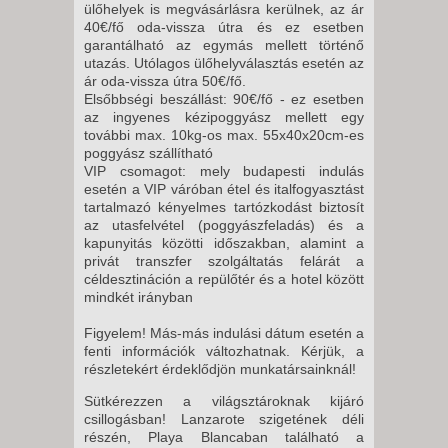
ülőhelyek is megvásárlásra kerülnek, az ár
2026. OKTÓBER 29.,
40€/fő oda-vissza útra és ez esetben
CSÜTÖRTÖK -
garantálható az egymás mellett történő
utazás. Utólagos ülőhelyválasztás esetén az
5 NAP / 4 ÉJSZAKA
ár oda-vissza útra 50€/fő.
2026. NOVEMBER 02., HÉTFŐ -
Elsőbbségi beszállást: 90€/fő - ez esetben
az ingyenes kézipoggyász mellett egy
további max. 10kg-os max. 55x40x20cm-es
11 NAP / 10 ÉJSZAKA
poggyász szállítható
VIP csomagot: mely budapesti indulás
2026. NOVEMBER 02., HÉTFŐ -
esetén a VIP váróban étel és italfogyasztást
tartalmazó kényelmes tartózkodást biztosít
az utasfelvétel (poggyászfeladás) és a
8 NAP / 7 ÉJSZAKA
kapunyitás közötti időszakban, alamint a
2026. NOVEMBER 05.,
privát transzfer szolgáltatás felárát a
céldesztináción a repülőtér és a hotel között
CSÜTÖRTÖK -
mindkét irányban
5 NAP / 4 ÉJSZAKA
2026. NOVEMBER 05.,
Figyelem! Más-más indulási dátum esetén a
fenti információk változhatnak. Kérjük, a
CSÜTÖRTÖK -
részletekért érdeklődjön munkatársainknál!
8 NAP / 7 ÉJSZAKA
Sütkérezzen a világsztároknak kijáró
2026. NOVEMBER 09., HÉTFŐ -
csillogásban! Lanzarote szigetének déli
részén, Playa Blancaban található a