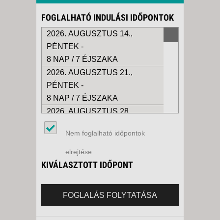
FOGLALHATÓ INDULÁSI IDŐPONTOK
2026. AUGUSZTUS 14.,
PÉNTEK -
8 NAP / 7 ÉJSZAKA
2026. AUGUSZTUS 21.,
PÉNTEK -
8 NAP / 7 ÉJSZAKA
2026. AUGUSZTUS 28.,
PÉNTEK -
Nem foglalható időpontok
8 NAP / 7 ÉJSZAKA
2026. SZEPTEMBER 04.,
elrejtése
PÉNTEK -
KIVÁLASZTOTT IDŐPONT
8 NAP / 7 ÉJSZAKA
2026. SZEPTEMBER 11.,
FOGLALÁS FOLYTATÁSA
PÉNTEK -
8 NAP / 7 ÉJSZAKA