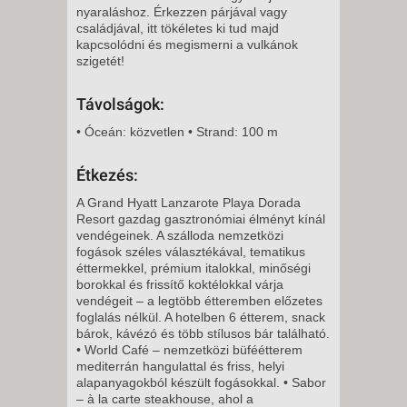
nyaraláshoz. Érkezzen párjával vagy
8 NAP / 7 ÉJSZAKA
családjával, itt tökéletes ki tud majd
2027. FEBRUÁR 15., HÉTFŐ -
kapcsolódni és megismerni a vulkánok
szigetét!
11 NAP / 10 ÉJSZAKA
2027. FEBRUÁR 15., HÉTFŐ -
Távolságok:
8 NAP / 7 ÉJSZAKA
• Óceán: közvetlen • Strand: 100 m
2027. FEBRUÁR 18.,
CSÜTÖRTÖK -
Étkezés:
8 NAP / 7 ÉJSZAKA
A Grand Hyatt Lanzarote Playa Dorada
2027. FEBRUÁR 18.,
Resort gazdag gasztronómiai élményt kínál
CSÜTÖRTÖK -
vendégeinek. A szálloda nemzetközi
fogások széles választékával, tematikus
5 NAP / 4 ÉJSZAKA
éttermekkel, prémium italokkal, minőségi
2027. FEBRUÁR 22., HÉTFŐ -
borokkal és frissítő koktélokkal várja
vendégeit – a legtöbb étteremben előzetes
11 NAP / 10 ÉJSZAKA
foglalás nélkül. A hotelben 6 étterem, snack
2027. FEBRUÁR 22., HÉTFŐ -
bárok, kávézó és több stílusos bár található.
• World Café – nemzetközi büféétterem
8 NAP / 7 ÉJSZAKA
mediterrán hangulattal és friss, helyi
2027. FEBRUÁR 25.,
alapanyagokból készült fogásokkal. • Sabor
– à la carte steakhouse, ahol a
CSÜTÖRTÖK -