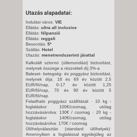
2026. SZEPTEMBER 18.,
Utazás alapadatai:
PÉNTEK -
8 NAP / 7 ÉJSZAKA
Indulási város:
VIE
Ellátás:
ultra all inclusive
2026. SZEPTEMBER 25.,
Ellátás:
félpanzió
PÉNTEK -
Ellátás:
reggeli
Besorolás:
5*
8 NAP / 7 ÉJSZAKA
Szállás:
Hotel
2026. OKTÓBER 02., PÉNTEK -
Utazás:
menetrendszerinti járattal
8 NAP / 7 ÉJSZAKA
Kalkulált sztornó (útlemondási) biztosítást,
melynek összege a részvételi díj 3%-a
2026. OKTÓBER 09., PÉNTEK -
Baleset- betegség- és poggyász biztosítást,
8 NAP / 7 ÉJSZAKA
melynek díja: 18 és 69 év között 2,5
EUR/fő/nap, 0-17 év között 1,25
2026. OKTÓBER 16., PÉNTEK -
EUR/fő/nap, 70 és 90 év között 5
8 NAP / 7 ÉJSZAKA
EUR/fő/nap.
Feladható poggyász szállítását · 10 kg -
2026. OKTÓBER 26., HÉTFŐ -
foglaláskor 100€/csomag, utólag
8 NAP / 7 ÉJSZAKA
hozzávásárolva: 130€ / csomag · 20 kg -
foglaláskor 140€/csomag, utólag
2026. OKTÓBER 29.,
hozzávásárolva: 170€ / csomag
CSÜTÖRTÖK -
Ülőhelyválasztás (standard ülőhelyek):
8 NAP / 7 ÉJSZAKA
Amennyiben a foglalással egyidejűleg az