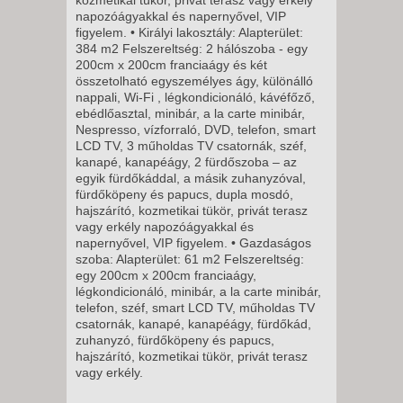
12 NAP / 11 ÉJSZAKA
napozóágyakkal és napernyővel, VIP
2026. NOVEMBER 23., HÉTFŐ -
figyelem. • Királyi lakosztály: Alapterület:
384 m2 Felszereltség: 2 hálószoba - egy
200cm x 200cm franciaágy és két
5 NAP / 4 ÉJSZAKA
összetolható egyszemélyes ágy, különálló
nappali, Wi-Fi , légkondicionáló, kávéfőző,
2026. NOVEMBER 24., KEDD -
ebédlőasztal, minibár, a la carte minibár,
12 NAP / 11 ÉJSZAKA
Nespresso, vízforraló, DVD, telefon, smart
LCD TV, 3 műholdas TV csatornák, széf,
2026. NOVEMBER 24., KEDD -
kanapé, kanapéágy, 2 fürdőszoba – az
8 NAP / 7 ÉJSZAKA
egyik fürdőkáddal, a másik zuhanyzóval,
fürdőköpeny és papucs, dupla mosdó,
2026. NOVEMBER 24., KEDD -
hajszárító, kozmetikai tükör, privát terasz
5 NAP / 4 ÉJSZAKA
vagy erkély napozóágyakkal és
napernyővel, VIP figyelem. • Gazdaságos
2026. NOVEMBER 25., SZERDA
szoba: Alapterület: 61 m2 Felszereltség:
-
egy 200cm x 200cm franciaágy,
légkondicionáló, minibár, a la carte minibár,
8 NAP / 7 ÉJSZAKA
telefon, széf, smart LCD TV, műholdas TV
2026. NOVEMBER 27., PÉNTEK
csatornák, kanapé, kanapéágy, fürdőkád,
-
zuhanyzó, fürdőköpeny és papucs,
hajszárító, kozmetikai tükör, privát terasz
11 NAP / 10 ÉJSZAKA
vagy erkély.
2026. NOVEMBER 27., PÉNTEK