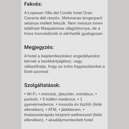
-
Fekvés:
8 NAP / 7 ÉJSZAKA
A Lopesan Villa del Conde hotel Gran
2026. NOVEMBER 28.,
Canaria déli részén, Meloneras tengerparti
sétánya mellett fekszik. Nem messze innen
SZOMBAT -
található Maspalomas világítótornya, de a
8 NAP / 7 ÉJSZAKA
híres homokdűnék is elérhetők gyalogosan.
2026. NOVEMBER 28.,
Megjegyzés:
SZOMBAT -
11 NAP / 10 ÉJSZAKA
A hotel a bejelentkezéskor engedélyezést
kérnek a bankkártyájához, vagy
2026. NOVEMBER 30., HÉTFŐ -
választhatja, hogy az extra fogyasztásokat a
fizeti azonnal.
8 NAP / 7 ÉJSZAKA
Szolgáltatások:
2026. NOVEMBER 30., HÉTFŐ -
• Wi-Fi, • miniclub, játszótér, minidisco, •
parkoló, • 5 kültéri medence, • 1
12 NAP / 11 ÉJSZAKA
gyerekmedence, • mosoda és tisztító (felár
2026. NOVEMBER 30., HÉTFŐ -
ellenében), • ATM, • játékterem, •
thalassoterápiás központ wellnesszel (felár
ellenében), • akadálymentesített hotel
5 NAP / 4 ÉJSZAKA