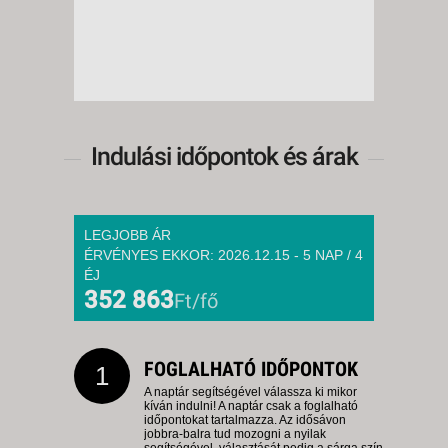
11 NAP / 10 ÉJSZAKA
2026. DECEMBER 19.,
SZOMBAT -
11 NAP / 10 ÉJSZAKA
2026. DECEMBER 19.,
SZOMBAT -
Indulási időpontok és árak
8 NAP / 7 ÉJSZAKA
2026. DECEMBER 21., HÉTFŐ -
LEGJOBB ÁR
8 NAP / 7 ÉJSZAKA
ÉRVÉNYES EKKOR: 2026.12.15 - 5 NAP / 4
2026. DECEMBER 21., HÉTFŐ -
ÉJ
352 863
Ft/fő
12 NAP / 11 ÉJSZAKA
2026. DECEMBER 22., KEDD -
FOGLALHATÓ IDŐPONTOK
1
8 NAP / 7 ÉJSZAKA
A naptár segítségével válassza ki mikor
2026. DECEMBER 22., KEDD -
kíván indulni! A naptár csak a foglalható
időpontokat tartalmazza. Az idősávon
5 NAP / 4 ÉJSZAKA
jobbra-balra tud mozogni a nyilak
segítségével, választását pedig a sárga szín