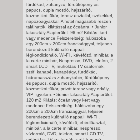
fürdőkád, zuhanyzó, fürdőköpeny és
papucs, dupla mosdó, hajszárító,
8 NAP / 7 ÉJSZAKA
kozmetikai tükör, terasz asztallal, székekkel,
2026. NOVEMBER 16., HÉTFŐ -
napozóágyakkal. A hotel magasabb részén
találhatók, kilátással az óceánra. • Junior
lakosztály Alapterület: 96 m2 Kilátás: kert
5 NAP / 4 ÉJSZAKA
vagy medence Felszereltség: hálószoba
2026. NOVEMBER 16., HÉTFŐ -
egy 200cm x 200cm franciaággyal, teljesen
berendezett különálló nappali,
légkondicionáló, Wi-Fi , kávéfőző, minibár, a
12 NAP / 11 ÉJSZAKA
la carte minibár, Nespresso, DVD, telefon, 2
smart LCD TV, műholdas TV csatornák,
2026. NOVEMBER 17., KEDD -
széf, kanapé, kanapéágy, fürdőkád,
12 NAP / 11 ÉJSZAKA
hidromasszázs zuhanykabin, fürdőköpeny
és papucs, dupla mosdó, hajszárító,
2026. NOVEMBER 17., KEDD -
kozmetikai tükör, privát terasz vagy erkély,
8 NAP / 7 ÉJSZAKA
VIP figyelem. • Senior lakosztály Alapterület:
120 m2 Kilátás: óceán vagy kert vagy
2026. NOVEMBER 17., KEDD -
medence Felszereltség: hálószoba egy
5 NAP / 4 ÉJSZAKA
200cm x 200cm franciaággyal, teljesen
berendezett különálló nappali, Wi-Fi ,
2026. NOVEMBER 18., SZERDA
légkondicionáló, kávéfőző, ebédlőasztal,
-
minibár, a la carte minibár, nespresso,
vízforraló, DVD, telefon, smart LCD TV,
8 NAP / 7 ÉJSZAKA
műholdas TV csatornák, széf, kanapé,