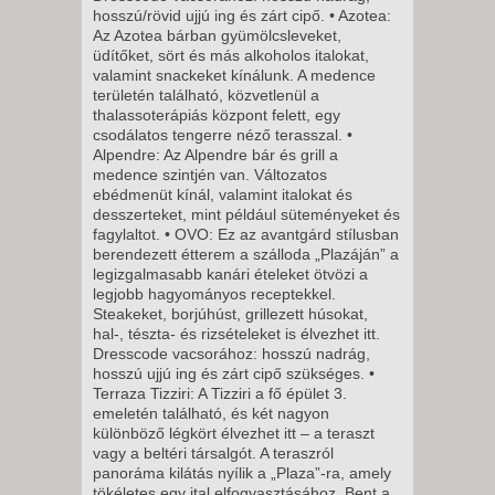
2026. DECEMBER 08., KEDD -
hosszú/rövid ujjú ing és zárt cipő. • Azotea:
Az Azotea bárban gyümölcsleveket,
5 NAP / 4 ÉJSZAKA
üdítőket, sört és más alkoholos italokat,
2026. DECEMBER 09., SZERDA
valamint snackeket kínálunk. A medence
területén található, közvetlenül a
-
thalassoterápiás központ felett, egy
8 NAP / 7 ÉJSZAKA
csodálatos tengerre néző terasszal. •
Alpendre: Az Alpendre bár és grill a
2026. DECEMBER 11., PÉNTEK
medence szintjén van. Változatos
-
ebédmenüt kínál, valamint italokat és
11 NAP / 10 ÉJSZAKA
desszerteket, mint például süteményeket és
fagylaltot. • OVO: Ez az avantgárd stílusban
2026. DECEMBER 11., PÉNTEK
berendezett étterem a szálloda „Plazáján” a
-
legizgalmasabb kanári ételeket ötvözi a
legjobb hagyományos receptekkel.
8 NAP / 7 ÉJSZAKA
Steakeket, borjúhúst, grillezett húsokat,
2026. DECEMBER 12.,
hal-, tészta- és rizsételeket is élvezhet itt.
Dresscode vacsorához: hosszú nadrág,
SZOMBAT -
hosszú ujjú ing és zárt cipő szükséges. •
8 NAP / 7 ÉJSZAKA
Terraza Tizziri: A Tizziri a fő épület 3.
emeletén található, és két nagyon
2026. DECEMBER 12.,
különböző légkört élvezhet itt – a teraszt
SZOMBAT -
vagy a beltéri társalgót. A teraszról
panoráma kilátás nyílik a „Plaza”-ra, amely
11 NAP / 10 ÉJSZAKA
tökéletes egy ital elfogyasztásához. Bent a