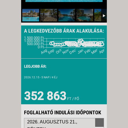
A LEGKEDVEZŐBB ÁRAK ALAKULÁSA:
LEGJOBB ÁR:
2026.12.15
- 5 NAP / 4 ÉJ
352 863
FT / FŐ
FOGLALHATÓ INDULÁSI IDŐPONTOK
2026. AUGUSZTUS 21.,