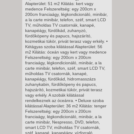
8 NAP / 7 ÉJSZAKA
Alapterület: 51 m2 Kilátás: kert vagy
medence Felszereltség: egy 200cm x
2026. NOVEMBER 11., SZERDA
200cm franciaágy, légkondicionáló, minibár,
-
a la carte minibár, telefon, széf, smart LCD
TV, műholdas TV csatornák, kanapé,
8 NAP / 7 ÉJSZAKA
kanapéágy, fürdőkád, zuhanyzó,
2026. NOVEMBER 13., PÉNTEK
fürdőköpeny és papucs, hajszárító,
kozmetikai tükör, privát terasz vagy erkély. •
-
Kétágyas szoba kilátással Alapterület: 56
8 NAP / 7 ÉJSZAKA
m2 Kilátás: óceán vagy kert vagy medence
Felszereltség: egy 200cm x 200cm
2026. NOVEMBER 13., PÉNTEK
franciaágy, légkondicionáló, minibár, a la
-
carte minibár, telefon, széf, smart LCD TV,
11 NAP / 10 ÉJSZAKA
műholdas TV csatornák, kanapé,
kanapéágy, fürdőkád, hidromasszázs
2026. NOVEMBER 14.,
zuhanykabin, fürdőköpeny és papucs,
SZOMBAT -
hajszárító, kozmetikai tükör, privát terasz
vagy erkély. A szobák kilátással
11 NAP / 10 ÉJSZAKA
rendelkeznek az óceánra. • Deluxe szoba
2026. NOVEMBER 14.,
kilátással Alapterület: 36 m2 Kilátás: tenger
Felszereltség: egy 200cm x 200cm
SZOMBAT -
franciaágy, légkondicionáló, minibár, a la
8 NAP / 7 ÉJSZAKA
carte minibár, Nespresso, DVD, telefon,
smart LCD TV, műholdas TV csatornák,
2026. NOVEMBER 16., HÉTFŐ -
széf, kanapé, kanapéágy, vízforraló,