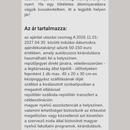
5 NAP / 4 ÉJSZAKA
nyert. Ha egy tökéletes álomnyaralásra
vágyik luxuskivitelben, itt a legjobb helyen
2026. NOVEMBER 03., KEDD -
jár!
12 NAP / 11 ÉJSZAKA
2026. NOVEMBER 03., KEDD -
Az ár tartalmazza:
8 NAP / 7 ÉJSZAKA
az ajánlat utazási csomag A 2026.11.01-
2026. NOVEMBER 04., SZERDA
2027.04.30. közötti indulási dátumokra
ajándékutalványt adunk 50-150 euro
-
értékben, amely autóbuszos kirándulásra
8 NAP / 7 ÉJSZAKA
használható fel a helyszínen.
repülőjegyet direkt járatra, véletlenszerűen -
2026. NOVEMBER 06., PÉNTEK
a légitársaság által kijelölt - ülőhelyeken
-
fejenként 1 db max. 40 x 20 x 30 cm-es
11 NAP / 10 ÉJSZAKA
kézipoggyász szállításának díját
szállást a kiválasztott szobatípusban a
2026. NOVEMBER 06., PÉNTEK
megadott ellátással
-
repülőtér-szálloda-repülőtér transzfert a
céldesztináción
8 NAP / 7 ÉJSZAKA
magyar nyelvű asszisztenciát a helyszínen,
2026. NOVEMBER 07.,
valamint lehetőséget biztosítunk az érkezést
megelőzően vagy közvetlenül azt követően
SZOMBAT -
a szervező iroda által biztosított magyar
8 NAP / 7 ÉJSZAKA
nyelvű fakultatív programok, kirándulások,