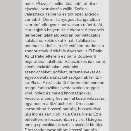
8 NAP / 7 ÉJSZAKA
hotel „Plazája“ mellett található, ahol az
éjszakai szórakozás zajlik. Széles
2026. DECEMBER 05.,
választékú italmenü és sör specialitások
SZOMBAT -
várnak itt Önre. Ha nyugodt hangulatban
szeretné elfogyasztani vacsora utáni italát,
11 NAP / 10 ÉJSZAKA
itt a legjobb helyen jár. • Akoran: A recepció
2026. DECEMBER 07., HÉTFŐ -
termében található Akoran bár változatos
italokat és koktélokat kínál. Találkozási
pontnak is ideális, a téli estéken ráadásul a
8 NAP / 7 ÉJSZAKA
zongoristánk játékát is élvezheti. • El Patio:
Az El Patio étterem és bár a Boulevard
2026. DECEMBER 07., HÉTFŐ -
bejáratánál található. Választékos italmenüt,
kávéspecialitásokat, valamint
12 NAP / 11 ÉJSZAKA
szendvicseket, gofrikat, süteményeket és
egyéb délutáni snacket szolgálnak fel itt. •
2026. DECEMBER 07., HÉTFŐ -
La Plaza: A szálloda fő éttermeként minden
reggel fantasztikus svédasztalos reggelit
kínál hideg és meleg finomságokkal.
5 NAP / 4 ÉJSZAKA
Vacsorára pedig hús és hal közül választhat
2026. DECEMBER 08., KEDD -
egyenesen a főzőpultokról. Dresscode
vacsorához: hosszú nadrág, hosszú/rövid
8 NAP / 7 ÉJSZAKA
ujjú ing és zárt cipő. • La Casa Vieja: Ez a
2026. DECEMBER 08., KEDD -
büféétterem főszezonban nyit ki. Hideg és
meleg specialitások széles skáláját kínálja.
12 NAP / 11 ÉJSZAKA
Dresscode vacsorához: hosszú nadrág,