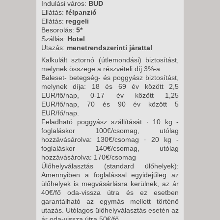
2026. OKTÓBER 02., PÉNTEK -
Indulási város:
BUD
Ellátás:
félpanzió
8 NAP / 7 ÉJSZAKA
Ellátás:
reggeli
2026. OKTÓBER 09., PÉNTEK -
Besorolás:
5*
Szállás:
Hotel
8 NAP / 7 ÉJSZAKA
Utazás:
menetrendszerinti járattal
2026. OKTÓBER 16., PÉNTEK -
Kalkulált sztornó (útlemondási) biztosítást,
8 NAP / 7 ÉJSZAKA
melynek összege a részvételi díj 3%-a
Baleset- betegség- és poggyász biztosítást,
2026. OKTÓBER 23., PÉNTEK -
melynek díja: 18 és 69 év között 2,5
8 NAP / 7 ÉJSZAKA
EUR/fő/nap, 0-17 év között 1,25
EUR/fő/nap, 70 és 90 év között 5
2026. OKTÓBER 26., HÉTFŐ -
EUR/fő/nap.
8 NAP / 7 ÉJSZAKA
Feladható poggyász szállítását · 10 kg -
foglaláskor 100€/csomag, utólag
2026. OKTÓBER 27., KEDD -
hozzávásárolva: 130€/csomag · 20 kg -
8 NAP / 7 ÉJSZAKA
foglaláskor 140€/csomag, utólag
hozzávásárolva: 170€/csomag
2026. OKTÓBER 28., SZERDA -
Ülőhelyválasztás (standard ülőhelyek):
8 NAP / 7 ÉJSZAKA
Amennyiben a foglalással egyidejűleg az
ülőhelyek is megvásárlásra kerülnek, az ár
2026. OKTÓBER 30., PÉNTEK -
40€/fő oda-vissza útra és ez esetben
8 NAP / 7 ÉJSZAKA
garantálható az egymás mellett történő
utazás. Utólagos ülőhelyválasztás esetén az
2026. OKTÓBER 30., PÉNTEK -
ár oda-vissza útra 50€/fő.