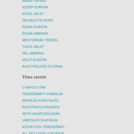
KARIB-TÉRSÉG
5 NAP / 4 ÉJSZAKA
KÖZÉP-EURÓPA
2027. JANUÁR 12., KEDD -
KÖZEL-KELET
12 NAP / 11 ÉJSZAKA
DÉLKELET-EURÓPA
ÉSZAK-EURÓPA
2027. JANUÁR 13., SZERDA -
ÉSZAK-AMERIKA
8 NAP / 7 ÉJSZAKA
MEDITERRÁN TÉRSÉG
2027. JANUÁR 15., PÉNTEK -
TÁVOL-KELET
8 NAP / 7 ÉJSZAKA
DÉL-AMERIKA
KELET-EURÓPA
2027. JANUÁR 15., PÉNTEK -
AUSZTRÁLIA ÉS ÓCEÁNIA
11 NAP / 10 ÉJSZAKA
2027. JANUÁR 16., SZOMBAT -
Téma szerint
11 NAP / 10 ÉJSZAKA
1 NAPOS UTAK
2027. JANUÁR 16., SZOMBAT -
TENGERPARTI NYARALÁS
8 NAP / 7 ÉJSZAKA
REPÜLŐS KÖRUTAZÁS
EGZOTIKUS UTAZÁSOK
2027. JANUÁR 18., HÉTFŐ -
AKTÍV KIKAPCSOLÓDÁS
5 NAP / 4 ÉJSZAKA
VÁROSLÁTOGATÁSOK
2027. JANUÁR 18., HÉTFŐ -
KÖZVETLEN TENGERPARTI SZÁLLÁSOK
8 NAP / 7 ÉJSZAKA
ALL INCLUSIVE UTAZÁSOK, NYARALÁSOK