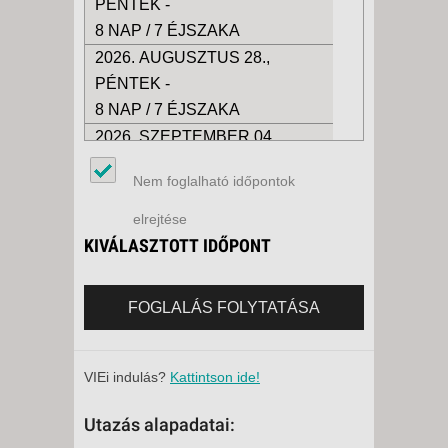
PÉNTEK -
8 NAP / 7 ÉJSZAKA
2026. AUGUSZTUS 28.,
PÉNTEK -
8 NAP / 7 ÉJSZAKA
2026. SZEPTEMBER 04.,
PÉNTEK -
Nem foglalható időpontok
8 NAP / 7 ÉJSZAKA
2026. SZEPTEMBER 11.,
elrejtése
PÉNTEK -
KIVÁLASZTOTT IDŐPONT
8 NAP / 7 ÉJSZAKA
2026. SZEPTEMBER 18.,
FOGLALÁS FOLYTATÁSA
PÉNTEK -
8 NAP / 7 ÉJSZAKA
2026. SZEPTEMBER 25.,
VIEi indulás?
Kattintson ide!
PÉNTEK -
Utazás alapadatai:
8 NAP / 7 ÉJSZAKA