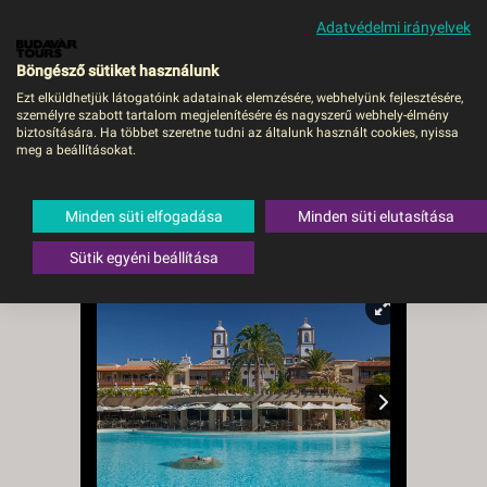
Adatvédelmi irányelvek
MENÜ
Böngésző sütiket használunk
Ezt elküldhetjük látogatóink adatainak elemzésére, webhelyünk fejlesztésére,
személyre szabott tartalom megjelenítésére és nagyszerű webhely-élmény
LOPESAN VILLA DEL
biztosítására. Ha többet szeretne tudni az általunk használt cookies, nyissa
meg a beállításokat.
CONDE RESORT AND
THALASSO - BUD, Repülő
Minden süti elfogadása
Minden süti elutasítása
Spanyolország
,
Gran Canaria
,
Meloneras
Sütik egyéni beállítása