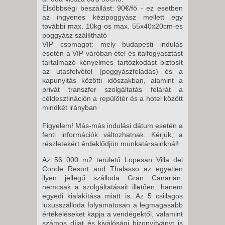
11 NAP / 10 ÉJSZAKA
Elsőbbségi beszállást: 90€/fő - ez esetben
2026. OKTÓBER 31., SZOMBAT
az ingyenes kézipoggyász mellett egy
további max. 10kg-os max. 55x40x20cm-es
-
poggyász szállítható
8 NAP / 7 ÉJSZAKA
VIP csomagot: mely budapesti indulás
esetén a VIP váróban étel és italfogyasztást
2026. OKTÓBER 31., SZOMBAT
tartalmazó kényelmes tartózkodást biztosít
-
az utasfelvétel (poggyászfeladás) és a
kapunyitás közötti időszakban, alamint a
11 NAP / 10 ÉJSZAKA
privát transzfer szolgáltatás felárát a
2026. NOVEMBER 02., HÉTFŐ -
céldesztináción a repülőtér és a hotel között
mindkét irányban
12 NAP / 11 ÉJSZAKA
Figyelem! Más-más indulási dátum esetén a
fenti információk változhatnak. Kérjük, a
2026. NOVEMBER 02., HÉTFŐ -
részletekért érdeklődjön munkatársainknál!
Az 56 000 m2 területű Lopesan Villa del
8 NAP / 7 ÉJSZAKA
Conde Resort and Thalasso az egyetlen
2026. NOVEMBER 02., HÉTFŐ -
ilyen jellegű szálloda Gran Canarián,
nemcsak a szolgáltatásait illetően, hanem
egyedi kialakítása miatt is. Az 5 csillagos
5 NAP / 4 ÉJSZAKA
luxusszálloda folyamatosan a legmagasabb
értékeléseket kapja a vendégektől, valamint
2026. NOVEMBER 03., KEDD -
számos díjat és kiválósági bizonyítványt is