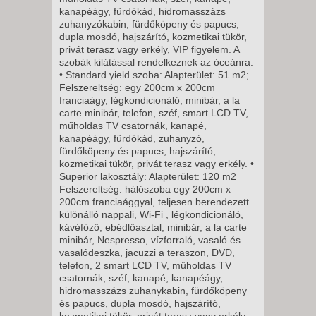
2026. NOVEMBER 20., PÉNTEK
kanapéágy, fürdőkád, hidromasszázs
zuhanyzókabin, fürdőköpeny és papucs,
-
dupla mosdó, hajszárító, kozmetikai tükör,
11 NAP / 10 ÉJSZAKA
privát terasz vagy erkély, VIP figyelem. A
2026. NOVEMBER 20., PÉNTEK
szobák kilátással rendelkeznek az óceánra.
• Standard yield szoba: Alapterület: 51 m2;
-
Felszereltség: egy 200cm x 200cm
8 NAP / 7 ÉJSZAKA
franciaágy, légkondicionáló, minibár, a la
carte minibár, telefon, széf, smart LCD TV,
2026. NOVEMBER 21.,
műholdas TV csatornák, kanapé,
SZOMBAT -
kanapéágy, fürdőkád, zuhanyzó,
fürdőköpeny és papucs, hajszárító,
11 NAP / 10 ÉJSZAKA
kozmetikai tükör, privát terasz vagy erkély. •
2026. NOVEMBER 21.,
Superior lakosztály: Alapterület: 120 m2
Felszereltség: hálószoba egy 200cm x
SZOMBAT -
200cm franciaággyal, teljesen berendezett
8 NAP / 7 ÉJSZAKA
különálló nappali, Wi-Fi , légkondicionáló,
kávéfőző, ebédlőasztal, minibár, a la carte
2026. NOVEMBER 23., HÉTFŐ -
minibár, Nespresso, vízforraló, vasaló és
vasalódeszka, jacuzzi a teraszon, DVD,
telefon, 2 smart LCD TV, műholdas TV
8 NAP / 7 ÉJSZAKA
csatornák, széf, kanapé, kanapéágy,
2026. NOVEMBER 23., HÉTFŐ -
hidromasszázs zuhanykabin, fürdőköpeny
és papucs, dupla mosdó, hajszárító,
kozmetikai tükör, privát terasz vagy erkély