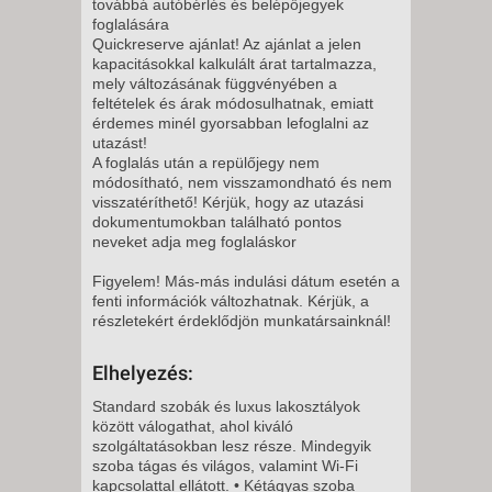
továbbá autóbérlés és belépőjegyek
2026. NOVEMBER 07.,
foglalására
SZOMBAT -
Quickreserve ajánlat! Az ajánlat a jelen
kapacitásokkal kalkulált árat tartalmazza,
11 NAP / 10 ÉJSZAKA
mely változásának függvényében a
2026. NOVEMBER 09., HÉTFŐ -
feltételek és árak módosulhatnak, emiatt
érdemes minél gyorsabban lefoglalni az
utazást!
5 NAP / 4 ÉJSZAKA
A foglalás után a repülőjegy nem
2026. NOVEMBER 09., HÉTFŐ -
módosítható, nem visszamondható és nem
visszatéríthető! Kérjük, hogy az utazási
dokumentumokban található pontos
8 NAP / 7 ÉJSZAKA
neveket adja meg foglaláskor
2026. NOVEMBER 09., HÉTFŐ -
Figyelem! Más-más indulási dátum esetén a
fenti információk változhatnak. Kérjük, a
részletekért érdeklődjön munkatársainknál!
12 NAP / 11 ÉJSZAKA
2026. NOVEMBER 10., KEDD -
Elhelyezés:
12 NAP / 11 ÉJSZAKA
Standard szobák és luxus lakosztályok
2026. NOVEMBER 10., KEDD -
között válogathat, ahol kiváló
5 NAP / 4 ÉJSZAKA
szolgáltatásokban lesz része. Mindegyik
szoba tágas és világos, valamint Wi-Fi
2026. NOVEMBER 10., KEDD -
kapcsolattal ellátott. • Kétágyas szoba