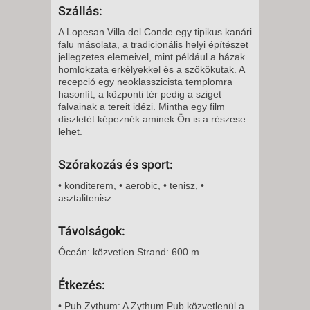
2026. DECEMBER 01., KEDD -
Szállás:
8 NAP / 7 ÉJSZAKA
A Lopesan Villa del Conde egy tipikus kanári
2026. DECEMBER 01., KEDD -
falu másolata, a tradicionális helyi építészet
jellegzetes elemeivel, mint például a házak
12 NAP / 11 ÉJSZAKA
homlokzata erkélyekkel és a szökőkutak. A
2026. DECEMBER 01., KEDD -
recepció egy neoklasszicista templomra
hasonlít, a központi tér pedig a sziget
5 NAP / 4 ÉJSZAKA
falvainak a tereit idézi. Mintha egy film
2026. DECEMBER 02., SZERDA
díszletét képeznék aminek Ön is a részese
lehet.
-
8 NAP / 7 ÉJSZAKA
Szórakozás és sport:
2026. DECEMBER 04., PÉNTEK
• konditerem, • aerobic, • tenisz, •
-
asztalitenisz
11 NAP / 10 ÉJSZAKA
2026. DECEMBER 04., PÉNTEK
Távolságok:
-
Óceán: közvetlen Strand: 600 m
8 NAP / 7 ÉJSZAKA
2026. DECEMBER 05.,
Étkezés:
SZOMBAT -
• Pub Zythum: A Zythum Pub közvetlenül a