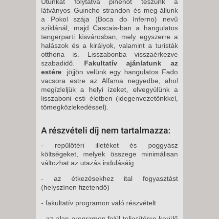
Utunkat folytatva pihenőt teszünk a
látványos Guincho strandon és meg-állunk
a Pokol szája (Boca do Inferno) nevű
sziklánál, majd Cascais-ban a hangulatos
tengerparti kisvárosban, mely egyszerre a
halászok és a királyok, valamint a turisták
otthona is. Lisszabonba visszaérkezve
szabadidő.
Fakultatív ajánlatunk az
estére
: jöjjön velünk egy hangulatos Fado
vacsora estre az Alfama negyedbe, ahol
megízleljük a helyi ízeket, elvegyülünk a
lisszaboni esti életben (idegenvezetőnkkel,
tömegközlekedéssel).
A részvételi díj nem tartalmazza:
- repülőtéri illetéket és poggyász
költségeket, melyek összege minimálisan
változhat az utazás indulásáig
- az étkezésekhez ital fogyasztást
(helyszínen fizetendő)
- fakultatív programon való részvételt
- az alap programon felül teljesítésre kerülő