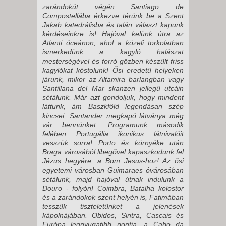
zarándokút végén Santiago de
Compostellába érkezve térünk be a Szent
Jakab katedrálisba és talán választ kapunk
kérdéseinkre is! Hajóval kelünk útra az
Atlanti óceánon, ahol a közeli torkolatban
ismerkedünk a kagyló halászat
mesterségével és forró gőzben készült friss
kagylókat kóstolunk! Ősi eredetű helyeken
járunk, mikor az Altamira barlangban vagy
Santillana del Mar skanzen jellegű utcáin
sétálunk. Már azt gondoljuk, hogy mindent
láttunk, ám Baszkföld legendásan szép
kincsei, Santander megkapó látványa még
vár bennünket. Programunk második
felében Portugália ikonikus látnivalóit
vesszük sorra! Porto és környéke után
Braga városából libegővel kapaszkodunk fel
Jézus hegyére, a Bom Jesus-hoz! Az ősi
egyetemi városban Guimaraes óvárosában
sétálunk, majd hajóval útnak indulunk a
Douro - folyón! Coimbra, Batalha kolostor
és a zarándokok szent helyén is, Fatimában
tesszük tiszteletünket a jelenések
kápolnájában. Obidos, Sintra, Cascais és
Európa legnyugatibb pontja, a Cabo da