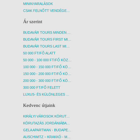
MININYARALÁSOK
CSAK FELNŐTT VENDÉGEKET FOGADÓ SZÁLLÁSOK
Ár szerint
BUDAVÁR TOURS MINDEN AKCIÓS ÚT
BUDAVÁR TOURS FIRST MINUTE AKCIÓS UTAK
BUDAVÁR TOURS LAST MINUTE AKCIÓS UTAK
50 000 FT/FŐ ALATT
50 000 - 100 000 FT/FŐ KÖZÖTT
100 000 - 150 000 FT/FŐ KÖZÖTT
150 000 - 200 000 FT/FŐ KÖZÖTT
200 000 - 300 000 FT/FŐ KÖZÖTT
300 000 FT/FŐ FELETT
LUXUS- ÉS KÜLÖNLEGES UTAK
Kedvenc útjaink
KIRÁLYI VÁROSOK KÖRUTAZÁS KÖZVETLEN REPÜLŐJÁRATTAL - BUDAPEST, REPÜLŐ
KÖRUTAZÁS JORDÁNIÁBAN, HOLT-TENGERI PIHENÉSSEL - BUDAPEST, REPÜLŐ
GELA APARTMAN - BUDAPEST, REPÜLŐ
AUSCHWITZ – KRAKKÓ - MEGRÁZÓ IDŐUTAZÁS! - BUDAPEST, BUSZ