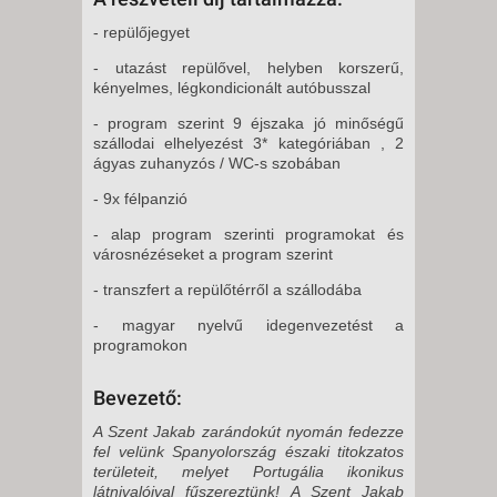
- repülőjegyet
- utazást repülővel, helyben korszerű,
kényelmes, légkondicionált autóbusszal
- program szerint 9 éjszaka jó minőségű
szállodai elhelyezést 3* kategóriában , 2
ágyas zuhanyzós / WC-s szobában
- 9x félpanzió
- alap program szerinti programokat és
városnézéseket a program szerint
- transzfert a repülőtérről a szállodába
- magyar nyelvű idegenvezetést a
programokon
Bevezető:
A Szent Jakab zarándokút nyomán fedezze
fel velünk Spanyolország északi titokzatos
területeit, melyet Portugália ikonikus
látnivalóival fűszereztünk! A Szent Jakab