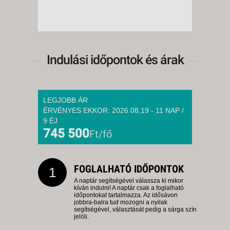
Indulási időpontok és árak
LEGJOBB ÁR
ÉRVÉNYES EKKOR: 2026.08.19 - 11 NAP /
9 ÉJ
745 500
Ft/fő
FOGLALHATÓ IDŐPONTOK
1
A naptár segítségével válassza ki mikor
kíván indulni! A naptár csak a foglalható
időpontokat tartalmazza. Az idősávon
jobbra-balra tud mozogni a nyilak
segítségével, választását pedig a sárga szín
jelöli.