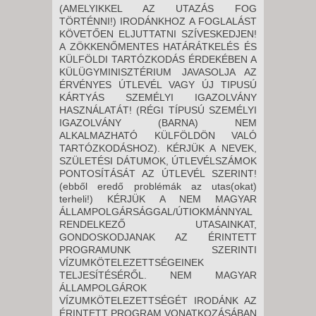
(AMELYIKKEL AZ UTAZÁS FOG
TÖRTÉNNI!) IRODÁNKHOZ A FOGLALÁST
KÖVETŐEN ELJUTTATNI SZÍVESKEDJEN!
A ZÖKKENŐMENTES HATÁRÁTKELÉS ÉS
KÜLFÖLDI TARTÓZKODÁS ÉRDEKÉBEN A
KÜLÜGYMINISZTÉRIUM JAVASOLJA AZ
ÉRVÉNYES ÚTLEVÉL VAGY ÚJ TIPUSÚ
KÁRTYÁS SZEMÉLYI IGAZOLVÁNY
HASZNÁLATÁT! (RÉGI TÍPUSÚ SZEMÉLYI
IGAZOLVÁNY (BARNA) NEM
ALKALMAZHATÓ KÜLFÖLDÖN VALÓ
TARTÓZKODÁSHOZ). KÉRJÜK A NEVEK,
SZÜLETÉSI DÁTUMOK, ÚTLEVÉLSZÁMOK
PONTOSÍTÁSÁT AZ ÚTLEVÉL SZERINT!
(ebből eredő problémák az utas(okat)
terheli!) KÉRJÜK A NEM MAGYAR
ÁLLAMPOLGÁRSÁGGAL/ÚTIOKMÁNNYAL
RENDELKEZŐ UTASAINKAT,
GONDOSKODJANAK AZ ÉRINTETT
PROGRAMUNK SZERINTI
VÍZUMKÖTELEZETTSÉGEINEK
TELJESÍTÉSÉRŐL. NEM MAGYAR
ÁLLAMPOLGÁROK
VÍZUMKÖTELEZETTSÉGÉT IRODÁNK AZ
ÉRINTETT PROGRAM VONATKOZÁSÁBAN