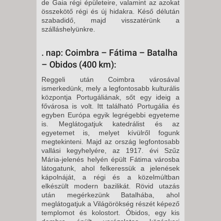
de Gaia régi épületeire, valamint az azokat
összekötő régi és új hidakra. Késő délután
szabadidő, majd visszatérünk a
szálláshelyünkre.
. nap: Coimbra – Fátima – Batalha
– Obidos (400 km):
Reggeli után Coimbra városával
ismerkedünk, mely a legfontosabb kulturális
központja Portugáliának, sőt egy ideig a
fővárosa is volt. Itt található Portugália és
egyben Európa egyik legrégebbi egyeteme
is. Meglátogatjuk katedrálist és az
egyetemet is, melyet kívülről fogunk
megtekinteni. Majd az ország legfontosabb
vallási kegyhelyére, az 1917. évi Szűz
Mária-jelenés helyén épült Fátima városba
látogatunk, ahol felkeressük a jelenések
kápolnáját, a régi és a közelmúltban
elkészült modern bazilikát. Rövid utazás
után megérkezünk Batalhába, ahol
meglátogatjuk a Világörökség részét képező
templomot és kolostort. Óbidos, egy kis