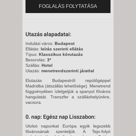
FOGLALÁS FOLYTATÁSA
Utazás alapadatai:
Indulási város:
Budapest
Ellátás:
leírás szerinti ellátás
Típus:
Klasszikus körutazás
Besorolás:
3*
Szállás:
Hotel
Utazás:
menetrendszerinti járattal
Elutazás Budapestről repülőgéppel
Madridba (átszállás lehetősége). Menetrend
függvényében ízlelgetjük a spanyol főváros
hangulatát. Transzfer a szálláshelyünkre,
vacsora.
0. nap: Egész nap Lisszabon:
Utolsó napunkat Európa egyik legszebb
fővárosának szenteljük. A Tejo-folyó