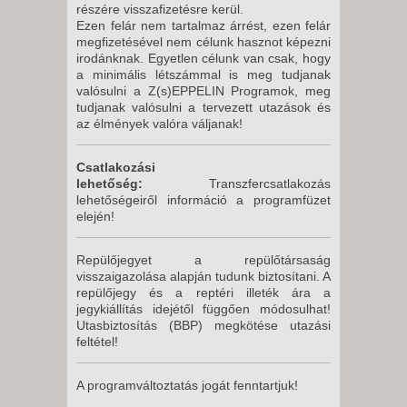
részére visszafizetésre kerül.
Ezen felár nem tartalmaz árrést, ezen felár
megfizetésével nem célunk hasznot képezni
irodánknak. Egyetlen célunk van csak, hogy
a minimális létszámmal is meg tudjanak
valósulni a Z(s)EPPELIN Programok, meg
tudjanak valósulni a tervezett utazások és
az élmények valóra váljanak!
Csatlakozási
lehetőség:
Transzfercsatlakozás
lehetőségeiről információ a programfüzet
elején!
Repülőjegyet a repülőtársaság
visszaigazolása alapján tudunk biztosítani. A
repülőjegy és a reptéri illeték ára a
jegykiállítás idejétől függően módosulhat!
Utasbiztosítás (BBP) megkötése utazási
feltétel!
A programváltoztatás jogát fenntartjuk!