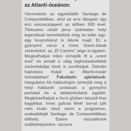
az Atlanti-óceánon:
Városnézés az egyedülálló Santiago de
Compostelában, ahol az arra látogató úgy
érzi visszacsöppent az időben 500 évet.
Titokzatos utcáit járva számtalan helyi
legendával ismerkedünk meg és talán egy-
egy boszorkányt is látunk majd. Ez a
gyönyörű város a híres Szent-Jakab
zarándokút, az „El Camino” vége is egyben.
Megtudhatjuk mikor ünneplik itt a „szent
évet” és emiatt a világ legközkedveltebb
zarándokútjai közé is sorolhatjuk. Délután
hajózásra hívjuk az Atlanti-óceán
torkolatában!
Fakultatív ajánlatunk
:
hangulatos kis halászhajón ismerjük meg a
helyi halászok szokásait, a gyönyörű
partokat és a deltatorkolatok egyikét.
Megkóstolhatjuk a forró gőzben készült friss
kagylókat, híres galíciai fehér borral (aki
nem kíván részt venni a programon,
szabadidejét Santiago de Compostellában
töltheti). Estére visszatérünk
szálláshelyünkre, vacsora.