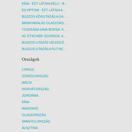
KÍNA - EZT LÁTNIA KELL! - BUDAPEST, REPÜLŐ
EGYIPTOM - EZT LÁTNIA KELL! - BUDAPEST, REPÜLŐ
BUSZOS KÖRUTAZÁS A GARDA-TÓ KÖRNYÉKÉN - BUDAPEST, BUSZ
MININYARALÁS OLASZORSZÁGBAN: ÉSZAK-OLASZ GYÖNGYSZEMEK NYOMÁBAN - BUDAPEST, BUSZ
TOSZKÁNA SAVA-BORSA: KÓSTOLÓK ÉS KULTURÁLIS UTAZÁS - BUDAPEST, BUSZ
AZ ÖTSCHER-SZURDOK, AUSZTRIA GRAND CANYONJA - BUDAPEST, BUSZ
BUSZOS UTAZÁS VELENCÉBE - BUDAPEST, BUSZ
BUSZOS UTAZÁS A PLITVICEI-TAVAK NEMZETI PARKBA - BUDAPEST, BUSZ
Országok
CIPRUS
GÖRÖGORSZÁG
MÁLTA
HORVÁTORSZÁG
JORDÁNIA
KÍNA
MAROKKÓ
OLASZORSZÁG
SPANYOLORSZÁG
AUSZTRIA