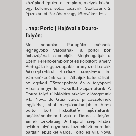
középkori épület, a templom, melyek között
egy kellemes sétát teszünk. Szállásunk 2
éjszakán át Portóban vagy környékén lesz.
. nap: Porto | Hajóval a Douro-
folyón:
Mai napunkat Portugália második
legnagyobb városának, a portói bor
őshazájának szenteljük. Meglátogatjuk a
Szent Ferenc-templomot és kolostort, amely
Portugália leggazdagabb aranyozott barokk
fafaragásokkal díszített temploma is.
Városnézésünk során láthatjuk katedrálisát,
az egykori Tőzsdepalotát és a folyóparti
Ribeira-negyedet.
Fakultatív ajánlatunk
: A
Douro folyó túloldalára átkelve ellátogatunk
Vila Nova de Gaia város pincészeteinek
egyikébe, ahol megkóstolhatjuk a híres
portói bort.
Fakultatív ajánlatunk
:
hajókirándulásra hívjuk a Douro - folyón,
annak torkolatáig. A hajóról szép kilátás
nyílik a folyó egymással szemközti meredek
partjain épült két város, Porto és Vila Nova