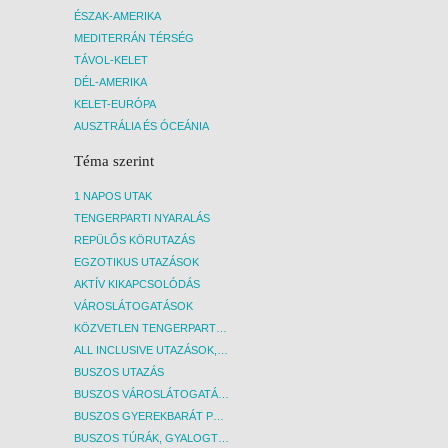
ÉSZAK-AMERIKA
MEDITERRÁN TÉRSÉG
TÁVOL-KELET
DÉL-AMERIKA
KELET-EURÓPA
AUSZTRÁLIA ÉS ÓCEÁNIA
Téma szerint
1 NAPOS UTAK
TENGERPARTI NYARALÁS
REPÜLŐS KÖRUTAZÁS
EGZOTIKUS UTAZÁSOK
AKTÍV KIKAPCSOLÓDÁS
VÁROSLÁTOGATÁSOK
KÖZVETLEN TENGERPARTI SZÁLLÁSOK
ALL INCLUSIVE UTAZÁSOK, NYARALÁSOK
BUSZOS UTAZÁS
BUSZOS VÁROSLÁTOGATÁSOK
BUSZOS GYEREKBARÁT PROGRAMOK
BUSZOS TÚRÁK, GYALOGTÚRÁK