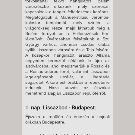
torkolatánál fek­vő hangulatos Belém
városrészbe érkezünk, mely szorosan
kapcsoló­dik a tengeri felfedezések korához.
Meglátogatjuk a Má­nuel-stílusú Jeromos-
kolostor temp­lomát, mely szintén a
világörökség része, majd láthatjuk még a
Belém Tornyot és a Felfedezések Em­
lékművét. Óvárosában felsétálunk a Szt.
György várhoz, ahonnan csodás kilátás
nyílik Lissza­bon városára és a Tejo-folyóra.
A középkori hangulatot árasztó Alfama
negyeden keresztül sétálunk le újra az
alsóvárosba, ahol megismerjük a Rossio és
a Restauradores teret, va­lamint Lisszabon
legelegánsabb ut­cáját, a Liberdade
sugárutat. A kora esti órákban a repülőtérre
indulunk. Haza utazás az éjszakai
menetrend alapján Lisszabon repülőtérről.
1. nap: Lissazbon - Budapest:
Éjszaka a repülőn és érkezés a hajnali
órákban Budapestre.