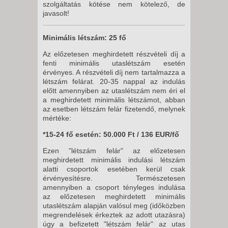
szolgáltatás kötése nem kötelező, de
javasolt!
Minimális létszám: 25 fő
Az előzetesen meghirdetett részvételi díj a
fenti minimális utaslétszám esetén
érvényes. A részvételi díj nem tartalmazza a
létszám felárat. 20-35 nappal az indulás
előtt amennyiben az utaslétszám nem éri el
a meghirdetett minimális létszámot, abban
az esetben létszám felár fizetendő, melynek
mértéke:
*15-24 fő esetén: 50.000 Ft / 136 EUR/fő
Ezen "létszám felár" az előzetesen
meghirdetett minimális indulási létszám
alatti csoportok esetében kerül csak
érvényesítésre. Természetesen
amennyiben a csoport tényleges indulása
az előzetesen meghirdetett minimális
utaslétszám alapján valósul meg (időközben
megrendelések érkeztek az adott utazásra)
úgy a befizetett "létszám felár" az utas