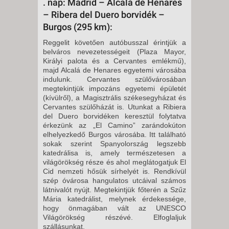
. nap: Madrid – Alcalá de Henares
– Ribera del Duero borvidék –
Burgos (295 km):
Reggelit követően autóbusszal érintjük a
belváros nevezetességeit (Plaza Mayor,
Királyi palota és a Cervantes emlékmű),
majd Alcalá de Henares egyetemi városába
indulunk. Cervantes szülővárosában
megtekintjük impozáns egyetemi épületét
(kívülről), a Magisztrális székesegyházat és
Cervantes szülőházát is.
Utunkat a Ribiera
del Duero borvidéken keresztül folytatva
érkezünk az „El Camino” zarándokúton
elhelyezkedő Burgos városába. Itt található
sokak szerint Spanyolország legszebb
katedrálisa is, amely természetesen a
világörökség része és ahol meglátogatjuk El
Cid nemzeti hősük sírhelyét is. Rendkívül
szép óvárosa hangulatos utcáival számos
látnivalót nyújt. Megtekintjük főterén a Szűz
Mária ka­tedrálist, mely­nek érdekessége,
hogy önmagában vált az UNESCO
Világörökség részévé. Elfoglaljuk
szállásunkat.