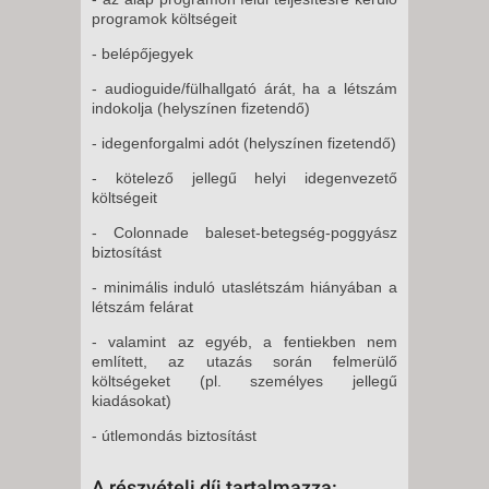
programok költségeit
- belépőjegyek
- audioguide/fülhallgató árát, ha a létszám
indokolja (helyszínen fizetendő)
- idegenforgalmi adót (helyszínen fizetendő)
- kötelező jellegű helyi idegenvezető
költségeit
- Colonnade baleset-betegség-poggyász
biztosítást
- minimális induló utaslétszám hiányában a
létszám felárat
- valamint az egyéb, a fentiekben nem
említett, az utazás során felmerülő
költségeket (pl. személyes jellegű
kiadásokat)
- útlemondás biztosítást
A részvételi díj tartalmazza: