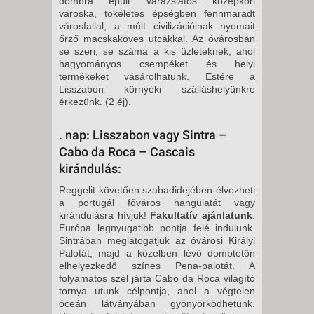
dombra épült varázslatos középkori
városka, tökéletes épségben fennmaradt
városfallal, a múlt civilizációinak nyomait
őrző macskaköves utcákkal. Az óvárosban
se szeri, se száma a kis üzleteknek, ahol
hagyományos csempéket és helyi
termékeket vásárolhatunk. Estére a
Lisszabon környéki szálláshelyünkre
érkezünk. (2 éj).
. nap: Lisszabon vagy Sintra –
Cabo da Roca – Cascais
kirándulás:
Reggelit követően szabadidejében élvezheti
a portugál főváros hangulatát vagy
kirándulásra hívjuk!
Fakultatív ajánlatunk
:
Európa legnyugatibb pontja felé indulunk.
Sintrában meglátogatjuk az óvárosi Királyi
Palotát, majd a közelben lévő dombtetőn
elhelyezkedő színes Pena-palotát. A
folyamatos szél járta Cabo da Roca világító
tornya utunk célpontja, ahol a végtelen
óceán látványában gyönyörködhetünk.