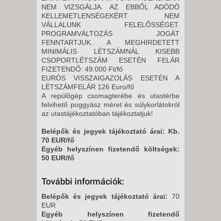
NEM VIZSGÁLJA. AZ EBBŐL ADÓDÓ
KELLEMETLENSÉGEKÉRT NEM
VÁLLALUNK FELELŐSSÉGET.
PROGRAMVÁLTOZÁS JOGÁT
FENNTARTJUK. A MEGHIRDETETT
MINIMÁLIS LÉTSZÁMNÁL KISEBB
CSOPORTLÉTSZÁM ESETÉN FELÁR
FIZETENDŐ: 49.000 Ft/fő
EURÓS VISSZAIGAZOLÁS ESETÉN A
LÉTSZÁMFELÁR 126 Euro/fő
A repülőgép csomagterébe és utastérbe
felvihető poggyász méret és súlykorlátokról
az utastájékoztatóban tájékoztatjuk!
Belépők és jegyek tájékoztató árai: Kb.
70 EUR/fő
Egyéb helyszínen fizetendő költségek:
50 EUR/fő
További információk:
Belépők és jegyek tájékoztató árai:
70
EUR
Egyéb helyszínen fizetendő