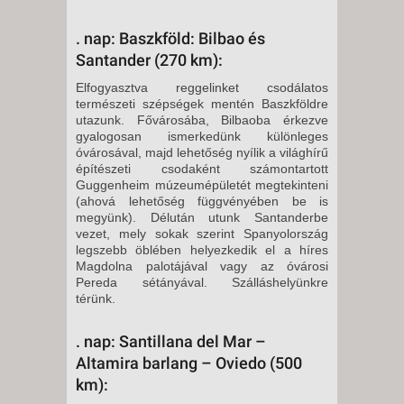
. nap: Baszkföld: Bilbao és
Santander (270 km):
Elfogyasztva reggelinket csodálatos
természeti szépségek mentén Baszkföldre
utazunk. Fővárosába, Bilbaoba érkez­ve
gyalogosan ismerkedünk kü­lönleges
óvárosával, majd lehetőség nyílik a világhírű
építészeti csodaként számontartott
Guggenheim mú­zeumépületét megtekinteni
(ahová lehetőség függvényében be is
megyünk). Délután utunk Santanderbe
vezet, mely sokak szerint Spanyolország
legszebb öblé­ben helyezkedik el a híres
Magdolna palotájával vagy az óvárosi
Pereda sétányával. Szálláshe­lyünkre
térünk.
. nap: Santillana del Mar –
Altamira barlang – Oviedo (500
km):