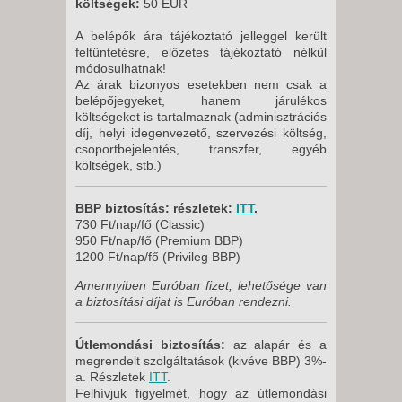
költségek:
50 EUR
A belépők ára tájékoztató jelleggel került
feltüntetésre, előzetes tájékoztató nélkül
módosulhatnak!
Az árak bizonyos esetekben nem csak a
belépőjegyeket, hanem járulékos
költségeket is tartalmaznak (adminisztrációs
díj, helyi idegenvezető, szervezési költség,
csoportbejelentés, transzfer, egyéb
költségek, stb.)
BBP biztosítás: részletek:
ITT
.
730 Ft/nap/fő (Classic)
950 Ft/nap/fő (Premium BBP)
1200 Ft/nap/fő (Privileg BBP)
Amennyiben Euróban fizet, lehetősége van
a biztosítási díjat is Euróban rendezni.
Útlemondási biztosítás:
az alapár és a
megrendelt szolgáltatások (kivéve BBP) 3%-
a. Részletek
ITT
.
Felhívjuk figyelmét, hogy az útlemondási