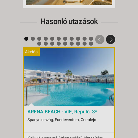
Hasonló utazások
Akciós
Akciós
ARENA BEACH - VIE, Repülő 3*
TAO 
- VIE
Spanyolország, Fuerteventura, Corralejo
Spanyo