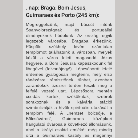
. nap: Braga: Bom Jesus,
Guimaraes és Porto (245 km):
Megreggelizünk, majd búcsút intünk
Spanyolországnak és portugáliai
élményeknek hódolunk. Az ország egyik
legszebb városába, Bragaba érkezünk.
Püspöki székhely lévén számtalan
templomot találhatunk a városban, melyek
közül a város felett magasodó Jézus
hegyére, a Bom Jesusra kapaszkodunk fel
libegővel (felvonójegy!). Lépcsősorát lefelé
érdemes gyalogosan megtenni, mely első
ránézésre rémisztőnek tűnhet, azonban
zarándokok tízezrei térden teszik meg a
felfelé vezető utat. Lépcsősora mentén
csodás kertek, szökőkutak, szobrok
sorakoznak és a kálvária stációi
szimbolizálják a hívők spirituális utazását a
templom felé. A „nemzet bölcsője, a
Bölcsőváros", Guimaraes középkori
hangulatú óvárosa a következő állomásunk,
ahol a királyi család emlékét még mindig
őrzi a Guimarães kastély és megannyi