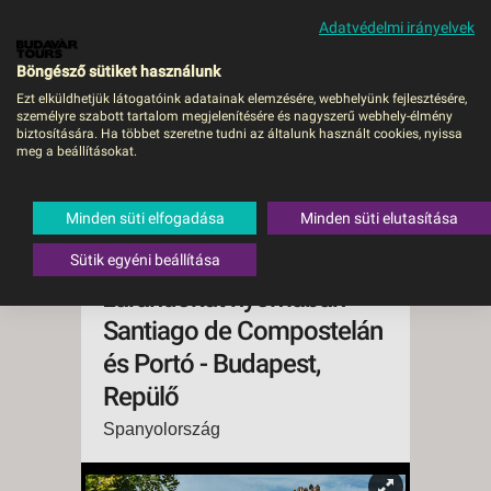
Adatvédelmi irányelvek
MENÜ
Böngésző sütiket használunk
Ezt elküldhetjük látogatóink adatainak elemzésére, webhelyünk fejlesztésére,
személyre szabott tartalom megjelenítésére és nagyszerű webhely-élmény
ÉSZAK-
biztosítására. Ha többet szeretne tudni az általunk használt cookies, nyissa
meg a beállításokat.
SPANYOLORSZÁGTÓL
BASZKFÖLDÖN ÁT
Minden süti elfogadása
Minden süti elutasítása
PORTUGÁLIÁBA - El
Camino és Szent Jakab
Sütik egyéni beállítása
zarándokút nyomában
Santiago de Compostelán
és Portó - Budapest,
Repülő
Spanyolország