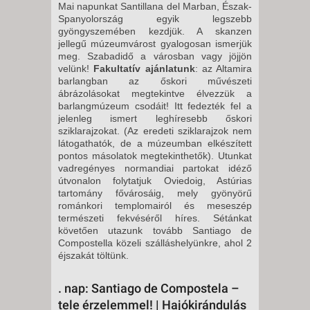
Mai napunkat Santillana del Marban, Észak-
Spanyolország egyik legszebb
gyöngyszemében kezdjük. A skanzen
jellegű múzeumvárost gyalogosan ismerjük
meg. Szabadidő a városban vagy jöjjön
velünk!
Fakultatív ajánlatunk
: az Altamira
barlangban az őskori művészeti
ábrázolásokat megtekintve élvezzük a
barlangmúzeum csodáit! Itt fedezték fel a
jelenleg ismert leghíresebb őskori
sziklarajzokat. (Az eredeti sziklarajzok nem
látogathatók, de a múzeumban elkészített
pontos másolatok megtekinthetők). Utunkat
vadregényes normandiai partokat idéző
útvonalon folytatjuk Oviedoig, Astúrias
tartomány fővárosáig, mely gyönyörű
románkori templomairól és meseszép
természeti fekvéséről híres. Sétánkat
követően utazunk tovább Santiago de
Compostella közeli szálláshelyünkre, ahol 2
éjszakát töltünk.
. nap: Santiago de Compostela –
tele érzelemmel! | Hajókirándulás