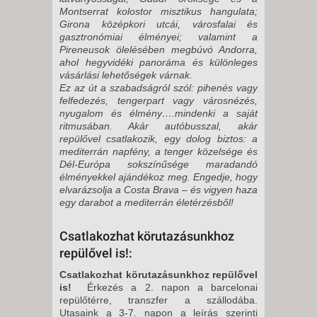
Montserrat kolostor misztikus hangulata;
Girona középkori utcái, városfalai és
gasztronómiai élményei; valamint a
Pireneusok ölelésében megbúvó Andorra,
ahol hegyvidéki panoráma és különleges
vásárlási lehetőségek várnak.
Ez az út a szabadságról szól: pihenés vagy
felfedezés, tengerpart vagy városnézés,
nyugalom és élmény….mindenki a saját
ritmusában. Akár autóbusszal, akár
repülővel csatlakozik, egy dolog biztos: a
mediterrán napfény, a tenger közelsége és
Dél-Európa sokszínűsége maradandó
élményekkel ajándékoz meg. Engedje, hogy
elvarázsolja a Costa Brava – és vigyen haza
egy darabot a mediterrán életérzésből!
Csatlakozhat körutazásunkhoz
repülővel is!:
Csatlakozhat körutazásunkhoz repülővel
is!
Érkezés a 2. napon a barcelonai
repülőtérre, transzfer a szállodába.
Utasaink a 3-7. napon a leírás szerinti