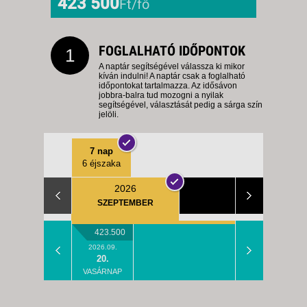
423 500
Ft/fő
FOGLALHATÓ IDŐPONTOK
1
A naptár segítségével válassza ki mikor
kíván indulni! A naptár csak a foglalható
időpontokat tartalmazza. Az idősávon
jobbra-balra tud mozogni a nyilak
segítségével, választását pedig a sárga szín
jelöli.
7 nap
6 éjszaka
2026
SZEPTEMBER
423.500
2026.09.
20.
VASÁRNAP