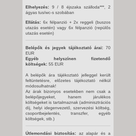
Elhelyezés:
9 / 8 éjszaka szálloda***, 2
ágyas tus/wc-s szobában
Ellátás:
6x félpanzió + 2x reggeli (buszos
utazás esetén) vagy 6x félpanzió (repülős
utazás esetén)
Belépők és jegyek tájékoztató árai:
70
EUR
Egyéb helyszínen fizetendő
költségek:
55 EUR
A belépők ára tájékoztató jelleggel került
feltüntetésre, előzetes tájékoztató nélkül
módosulhatnak!
Az árak bizonyos esetekben nem csak a
belépőjegyeket, hanem járulékos
költségeket is tartalmaznak (adminisztrációs
díj, helyi idegenvezető, szervezési költség,
csoportbejelentés, transzfer, egyéb
költségek, stb.)
Útlemondási biztosítás:
az alapár és a