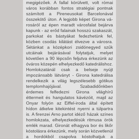
megigézőek. A fallal körülvett, volt római
város korábban fontos stratégiai pontnak
számított a Pi­reneusokat Barcelonával
összekötő úton. A legjobb képet Girona vá­
rosáról az épen maradt városfalat bejárva
kapunk - az erőd falainak hosszú szakaszát,
parkokat és bástyákat fedezhetünk fel,
közben csodás kilátást élvezve a városra.
Sétánkat a középkori zsidónegyed szűk
utcáinak bejárásával folytat­juk, melyet
követően a 90 lépcsőn feljutva érkezünk az
óváros köze­pén elhelyezkedő katedrálishoz.
Homlokzatánál csak a belseje nyújt
impozánsabb látványt - Girona ka­tedrálisa
rendelkezik a világ legszé­lesebb gótikus
templomhajójával. Szabadidőnkben
érdemes felfe­dezni Girona világhírű
éttermeit és hangulatos kávézóit, majd az
Onyar folyón az Eiffel-iroda által épített
hídon átkelve kitekintést nyerni a túlpartra
is. A firenzei Arno partot idéző házak színes
homlokzata, el­helyezkedésük ritmusa örök
emlék marad. Gironát elhagyva bor és likőr
kóstolásra érkezünk, mely során közvetlenül
a hordókból csapolva kóstolhatjuk a