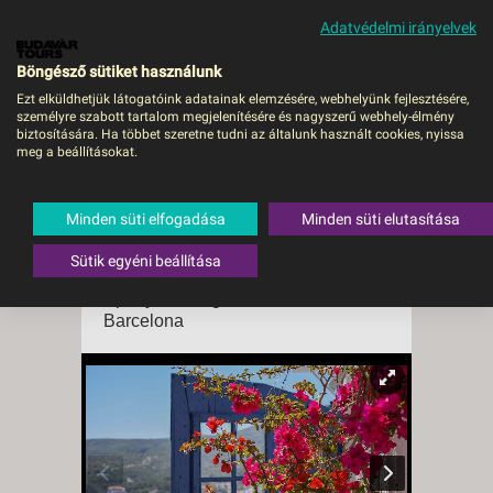
Adatvédelmi irányelvek
MENÜ
Böngésző sütiket használunk
Ezt elküldhetjük látogatóink adatainak elemzésére, webhelyünk fejlesztésére,
személyre szabott tartalom megjelenítésére és nagyszerű webhely-élmény
CSILLAGTÚRÁK COSTA
biztosítására. Ha többet szeretne tudni az általunk használt cookies, nyissa
meg a beállításokat.
BRAVÁN - TENGERPARTI
PIHENÉSSEL -
Minden süti elfogadása
Minden süti elutasítása
REPÜLŐVEL - - Budapest,
Repülő
Sütik egyéni beállítása
Spanyolország
,
Katalónia
,
Barcelona