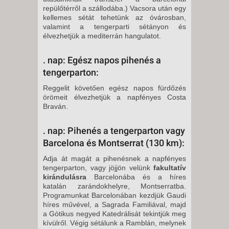
repülőtérről a szállodába.) Vacsora után egy
kel­lemes sétát tehetünk az óvárosban,
valamint a tengerparti sétányon és
élvezhetjük a mediterrán hangula­tot.
. nap: Egész napos pihenés a
tengerparton:
Reggelit követően egész napos für­dőzés
örömeit élvezhetjük a napfé­nyes Costa
Braván.
. nap: Pihenés a tengerparton vagy
Barcelona és Montserrat (130 km):
Adja át magát a pihenésnek a napfényes
tengerparton, vagy jöj­jön velünk
fakultatív
kirándulásra
Barcelonába és a híres
katalán zarándokhelyre, Montserratba.
Programunkat Barcelonában kezd­jük Gaudi
híres művével, a Sag­rada Familiával, majd
a Gótikus negyed Katedrálisát tekintjük meg
kívülről. Végig sétálunk a Ramblán, melynek