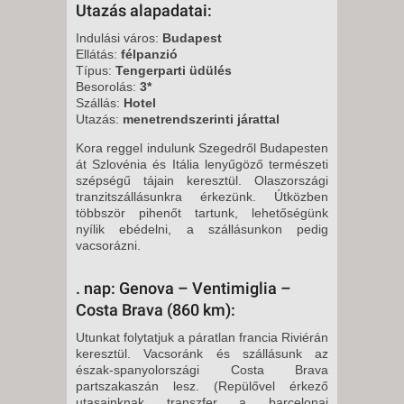
Utazás alapadatai:
Indulási város:
Budapest
Ellátás:
félpanzió
Típus:
Tengerparti üdülés
Besorolás:
3*
Szállás:
Hotel
Utazás:
menetrendszerinti járattal
Kora reggel indulunk Szegedről Budapesten
át Szlovénia és Itália lenyűgöző természeti
szépségű tájain keresztül. Olaszországi
tran­zitszállásunkra érkezünk. Útközben
többször pihenőt tartunk, lehetősé­günk
nyílik ebédelni, a szállásun­kon pedig
vacsorázni.
. nap: Genova – Ventimiglia –
Costa Brava (860 km):
Utunkat folytatjuk a páratlan fran­cia Riviérán
keresztül. Vacsoránk és szállásunk az
észak-spanyolor­szági Costa Brava
partszakaszán lesz. (Repülővel érkező
utasainknak transzfer a barcelonai