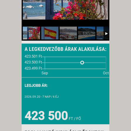
A LEGKEDVEZŐBB ÁRAK ALAKULÁSA:
LEGJOBB ÁR:
2026.09.20
- 7 NAP / 6 ÉJ
423 500
FT / FŐ