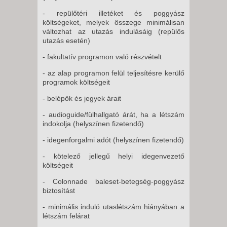
- repülőtéri illetéket és poggyász
költségeket, melyek összege minimálisan
változhat az utazás indulásáig (repülős
utazás esetén)
- fakultatív programon való részvételt
- az alap programon felül teljesítésre kerülő
programok költségeit
- belépők és jegyek árait
- audioguide/fülhallgató árát, ha a létszám
indokolja (helyszínen fizetendő)
- idegenforgalmi adót (helyszínen fizetendő)
- kötelező jellegű helyi idegenvezető
költségeit
- Colonnade baleset-betegség-poggyász
biztosítást
- minimális induló utaslétszám hiányában a
létszám felárat