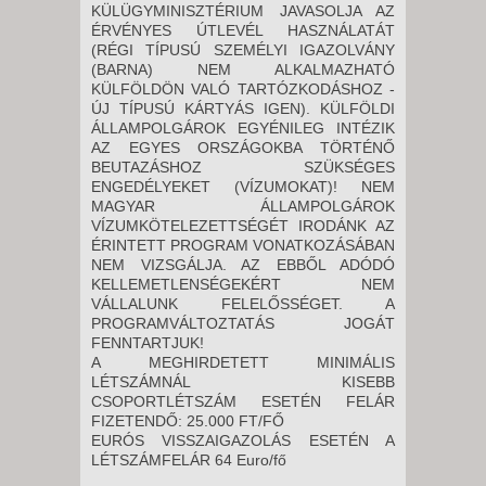
KÜLÜGYMINISZTÉRIUM JAVASOLJA AZ
ÉRVÉNYES ÚTLEVÉL HASZNÁLATÁT
(RÉGI TÍPUSÚ SZEMÉLYI IGAZOLVÁNY
(BARNA) NEM ALKALMAZHATÓ
KÜLFÖLDÖN VALÓ TARTÓZKODÁSHOZ -
ÚJ TÍPUSÚ KÁRTYÁS IGEN). KÜLFÖLDI
ÁLLAMPOLGÁROK EGYÉNILEG INTÉZIK
AZ EGYES ORSZÁGOKBA TÖRTÉNŐ
BEUTAZÁSHOZ SZÜKSÉGES
ENGEDÉLYEKET (VÍZUMOKAT)! NEM
MAGYAR ÁLLAMPOLGÁROK
VÍZUMKÖTELEZETTSÉGÉT IRODÁNK AZ
ÉRINTETT PROGRAM VONATKOZÁSÁBAN
NEM VIZSGÁLJA. AZ EBBŐL ADÓDÓ
KELLEMETLENSÉGEKÉRT NEM
VÁLLALUNK FELELŐSSÉGET. A
PROGRAMVÁLTOZTATÁS JOGÁT
FENNTARTJUK!
A MEGHIRDETETT MINIMÁLIS
LÉTSZÁMNÁL KISEBB
CSOPORTLÉTSZÁM ESETÉN FELÁR
FIZETENDŐ: 25.000 FT/FŐ
EURÓS VISSZAIGAZOLÁS ESETÉN A
LÉTSZÁMFELÁR 64 Euro/fő