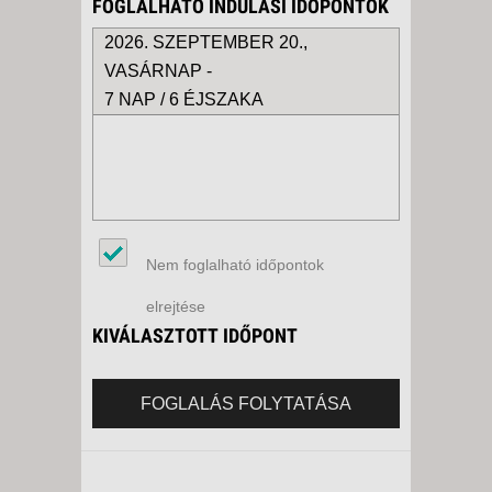
FOGLALHATÓ INDULÁSI IDŐPONTOK
2026. SZEPTEMBER 20.,
VASÁRNAP -
7 NAP / 6 ÉJSZAKA
Nem foglalható időpontok
elrejtése
KIVÁLASZTOTT IDŐPONT
FOGLALÁS FOLYTATÁSA