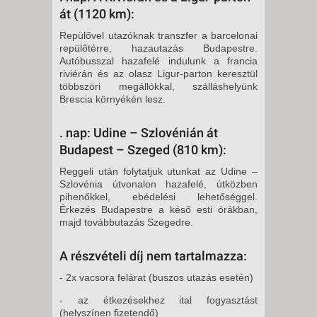
át (1120 km):
Repülővel utazóknak transzfer a barcelonai
repülőtérre, hazautazás Budapestre.
Autóbusszal hazafelé indulunk a francia
riviérán és az olasz Ligur-parton keresztül
több­szöri megállókkal, szálláshelyünk
Brescia környékén lesz.
. nap: Udine – Szlovénián át
Budapest – Szeged (810 km):
Reggeli után folytatjuk utunkat az Udine –
Szlovénia útvonalon hazafe­lé, útközben
pihenőkkel, ebédelési lehetőséggel.
Érkezés Budapestre a késő esti órákban,
majd továbbuta­zás Szegedre.
A részvételi díj nem tartalmazza:
- 2x vacsora felárat (buszos utazás esetén)
- az étkezésekhez ital fogyasztást
(helyszínen fizetendő)