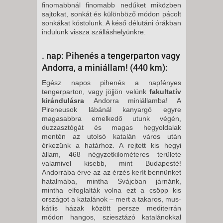
finomabbnál finomabb nedűket miközben
sajtokat, sonkát és különböző módon pácolt
sonkákat kóstolunk. A késő délutáni órákban
in­dulunk vissza szálláshelyünkre.
. nap: Pihenés a tengerparton vagy
Andorra, a miniállam! (440 km):
Egész napos pihenés a napfényes
tengerparton, vagy jöjjön velünk
fakultatív
kirándulásra
Andorra mi­niállamba! A
Pireneusok lábánál kanyargó egyre
magasabbra emel­kedő utunk végén,
duzzasztógát és magas hegyoldalak
mentén az utolsó katalán város után
érkezünk a határhoz. A rejtett kis hegyi
állam, 468 négyzetkilométeres területe
valamivel kisebb, mint Budapesté!
Andorrába érve az az érzés ke­rít bennünket
hatalmába, mintha Svájcban járnánk,
mintha elfoglal­ták volna ezt a csöpp kis
országot a katalánok – mert a takaros, mus­
kátlis házak között persze mediterrán
módon hangos, sziesztázó katalá­nokkal