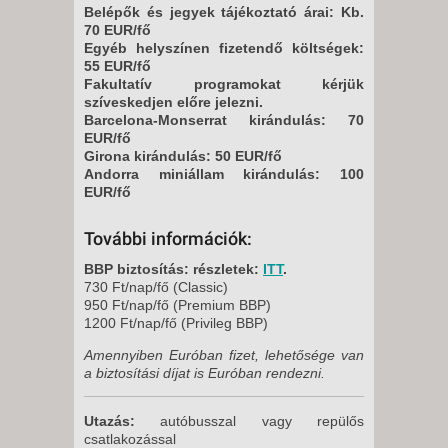
Belépők és jegyek tájékoztató árai: Kb.
70 EUR/fő
Egyéb helyszínen fizetendő költségek:
55 EUR/fő
Fakultatív programokat kérjük
szíveskedjen előre jelezni.
Barcelona-Monserrat kirándulás: 70
EUR/fő
Girona kirándulás: 50 EUR/fő
Andorra miniállam kirándulás: 100
EUR/fő
További információk:
BBP biztosítás: részletek:
ITT
.
730 Ft/nap/fő (Classic)
950 Ft/nap/fő (Premium BBP)
1200 Ft/nap/fő (Privileg BBP)
Amennyiben Euróban fizet, lehetősége van
a biztosítási díjat is Euróban rendezni.
Utazás:
autóbusszal vagy repülős
csatlakozással