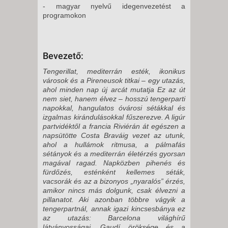
- magyar nyelvű idegenvezetést a
programokon
Bevezető:
Tengerillat, mediterrán esték, ikonikus
városok és a Pireneusok titkai – egy utazás,
ahol minden nap új arcát mutatja Ez az út
nem siet, hanem élvez – hosszú tengerparti
napokkal, hangulatos óvárosi sétákkal és
izgalmas kirándulásokkal fűszerezve. A ligúr
partvidéktől a francia Riviérán át egészen a
napsütötte Costa Braváig vezet az utunk,
ahol a hullámok ritmusa, a pálmafás
sétányok és a mediterrán életérzés gyorsan
magával ragad. Napközben pihenés és
fürdőzés, esténként kellemes séták,
vacsorák és az a bizonyos „nyaralós” érzés,
amikor nincs más dolgunk, csak élvezni a
pillanatot. Aki azonban többre vágyik a
tengerpartnál, annak igazi kincsesbánya ez
az utazás: Barcelona világhírű
látványosságai, Gaudí öröksége és a