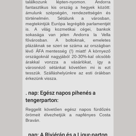
találkozunk lépten-nyomon. Andorra
fantasztikus kis ország a hegyek között:
ámulunk szépségén, rendezettségén és
történelmén. Sétálunk a városban,
megtekintjük Európa legrégibb parlamentjét
is. A világ kozmetikai cégei, bankok
sokasága van jelen Andorra la Vella
fővárosban. A boltoknak, emele­tes
plázáknak se szeri se száma az országban
lévő ÁFA mentesség (!) miatt! A környező
országok­nál nagyjából 20-30%-kal olcsóbb
árakkal vonzza a vásárlókat, így a
városnéző sétánkat követően mi is ezt
tesszük. Szálláshelyünkre az esti órákban
érkezünk vissza.
. nap: Egész napos pihenés a
tengerparton:
Reggelit követően egész napos fürdőzés
örömeit élvezhetjük a napfényes Costa
Braván.
. nap: A Riviérán és a Ligur-parton