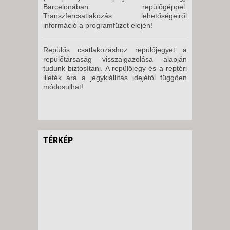
Barcelonában repülőgéppel.
Transzfercsatlakozás lehetőségeiről
információ a programfüzet elején!
Repülős csatlakozáshoz repülőjegyet a
repülőtársaság visszaigazolása alapján
tudunk biztosítani. A repülőjegy és a reptéri
illeték ára a jegykiállítás idejétől függően
módosulhat!
TÉRKÉP