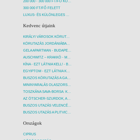
200 000 - 300 000 FT/FŐ KÖZÖTT
300 000 FT/FŐ FELETT
LUXUS- ÉS KÜLÖNLEGES UTAK
Kedvenc útjaink
KIRÁLYI VÁROSOK KÖRUTAZÁS KÖZVETLEN REPÜLŐJÁRATTAL - BUDAPEST, REPÜLŐ
KÖRUTAZÁS JORDÁNIÁBAN, HOLT-TENGERI PIHENÉSSEL - BUDAPEST, REPÜLŐ
GELA APARTMAN - BUDAPEST, REPÜLŐ
AUSCHWITZ – KRAKKÓ - MEGRÁZÓ IDŐUTAZÁS! - BUDAPEST, BUSZ
KÍNA - EZT LÁTNIA KELL! - BUDAPEST, REPÜLŐ
EGYIPTOM - EZT LÁTNIA KELL! - BUDAPEST, REPÜLŐ
BUSZOS KÖRUTAZÁS A GARDA-TÓ KÖRNYÉKÉN - BUDAPEST, BUSZ
MININYARALÁS OLASZORSZÁGBAN: ÉSZAK-OLASZ GYÖNGYSZEMEK NYOMÁBAN - BUDAPEST, BUSZ
TOSZKÁNA SAVA-BORSA: KÓSTOLÓK ÉS KULTURÁLIS UTAZÁS - BUDAPEST, BUSZ
AZ ÖTSCHER-SZURDOK, AUSZTRIA GRAND CANYONJA - BUDAPEST, BUSZ
BUSZOS UTAZÁS VELENCÉBE - BUDAPEST, BUSZ
BUSZOS UTAZÁS A PLITVICEI-TAVAK NEMZETI PARKBA - BUDAPEST, BUSZ
Országok
CIPRUS