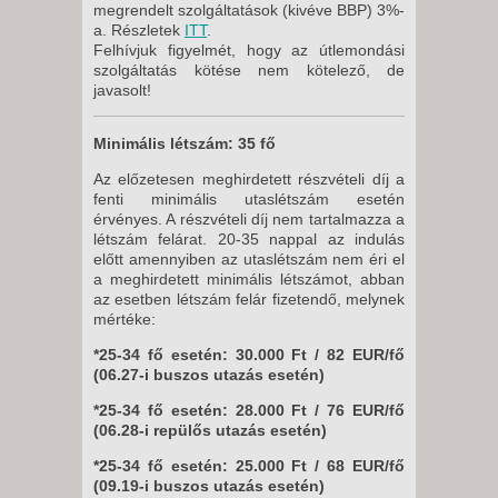
megrendelt szolgáltatások (kivéve BBP) 3%-
a. Részletek
ITT
.
Felhívjuk figyelmét, hogy az útlemondási
szolgáltatás kötése nem kötelező, de
javasolt!
Minimális létszám:
35 fő
Az előzetesen meghirdetett részvételi díj a
fenti minimális utaslétszám esetén
érvényes. A részvételi díj nem tartalmazza a
létszám felárat. 20-35 nappal az indulás
előtt amennyiben az utaslétszám nem éri el
a meghirdetett minimális létszámot, abban
az esetben létszám felár fizetendő, melynek
mértéke:
*25-34 fő esetén: 30.000 Ft / 82 EUR/fő
(06.27-i buszos utazás esetén)
*25-34 fő esetén: 28.000 Ft / 76 EUR/fő
(06.28-i repülős utazás esetén)
*25-34 fő esetén: 25.000 Ft / 68 EUR/fő
(09.19-i buszos utazás esetén)