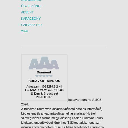
ŐSZI SZÜNET
ADVENT
KARÁCSONY
SZILVESZTER
2026
budavartours.hu ©1998-
2026.
A Budavár Tours web-oldalain található összes információ,
kép és egyéb anyag másolása, felhasználása (kivétel:
szöveg idézés forrás megjelöléssel) csak a Budavár Tours
kifejezett engedélyével történhet. Tájékoztatjuk, hogy az
oldalon szereplő helyesírási- és hibás feltöltésből származó