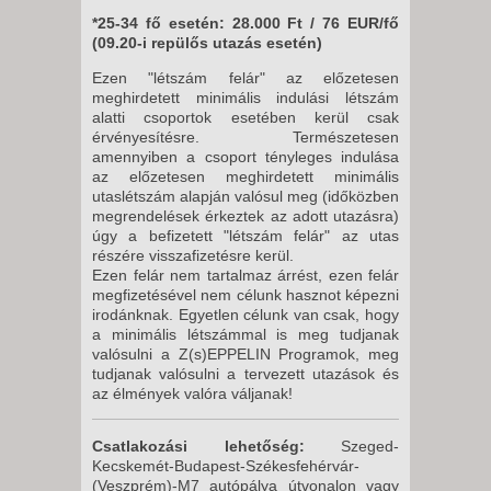
*25-34 fő esetén: 28.000 Ft / 76 EUR/fő
(09.20-i repülős utazás esetén)
Ezen "létszám felár" az előzetesen
meghirdetett minimális indulási létszám
alatti csoportok esetében kerül csak
érvényesítésre. Természetesen
amennyiben a csoport tényleges indulása
az előzetesen meghirdetett minimális
utaslétszám alapján valósul meg (időközben
megrendelések érkeztek az adott utazásra)
úgy a befizetett "létszám felár" az utas
részére visszafizetésre kerül.
Ezen felár nem tartalmaz árrést, ezen felár
megfizetésével nem célunk hasznot képezni
irodánknak. Egyetlen célunk van csak, hogy
a minimális létszámmal is meg tudjanak
valósulni a Z(s)EPPELIN Programok, meg
tudjanak valósulni a tervezett utazások és
az élmények valóra váljanak!
Csatlakozási lehetőség:
Szeged-
Kecskemét-Budapest-Székesfehérvár-
(Veszprém)-M7 autópálya útvonalon vagy