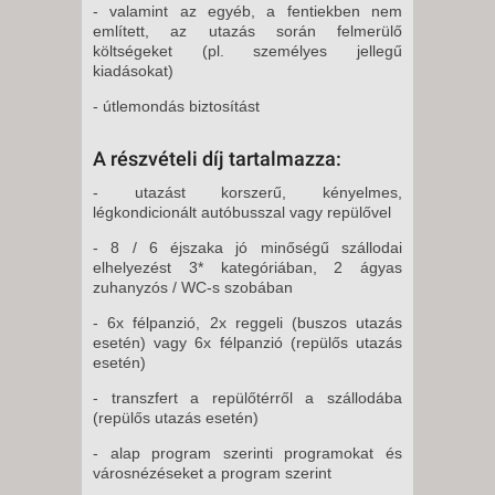
- valamint az egyéb, a fentiekben nem
említett, az utazás során felmerülő
költségeket (pl. személyes jellegű
kiadásokat)
- útlemondás biztosítást
A részvételi díj tartalmazza:
- utazást korszerű, kényelmes,
légkondicionált autóbusszal vagy repülővel
- 8 / 6 éjszaka jó minőségű szállodai
elhelyezést 3* kategóriában, 2 ágyas
zuhanyzós / WC-s szobában
- 6x félpanzió, 2x reggeli (buszos utazás
esetén) vagy 6x félpanzió (repülős utazás
esetén)
- transzfert a repülőtérről a szállodába
(repülős utazás esetén)
- alap program szerinti programokat és
városnézéseket a program szerint