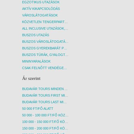
EGZOTIKUS UTAZÁSOK
AKTÍV KIKAPCSOLÓDÁS
VÁROSLÁTOGATÁSOK
KÖZVETLEN TENGERPARTI SZÁLLÁSOK
ALL INCLUSIVE UTAZÁSOK, NYARALÁSOK
BUSZOS UTAZÁS
BUSZOS VÁROSLÁTOGATÁSOK
BUSZOS GYEREKBARÁT PROGRAMOK
BUSZOS TÚRÁK, GYALOGTÚRÁK
MININYARALÁSOK
CSAK FELNŐTT VENDÉGEKET FOGADÓ SZÁLLÁSOK
Ár szerint
BUDAVÁR TOURS MINDEN AKCIÓS ÚT
BUDAVÁR TOURS FIRST MINUTE AKCIÓS UTAK
BUDAVÁR TOURS LAST MINUTE AKCIÓS UTAK
50 000 FT/FŐ ALATT
50 000 - 100 000 FT/FŐ KÖZÖTT
100 000 - 150 000 FT/FŐ KÖZÖTT
150 000 - 200 000 FT/FŐ KÖZÖTT