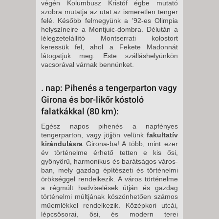
végén Kolumbusz Kristóf égbe mutató
szobra mutatja az utat az ismeretlen tenger
felé. Ké­sőbb felmegyünk a ’92-es Olimpia
helyszíneire a Montjuic-dombra. Délután a
lélegzetelállító Montser­rati kolostort
keressük fel, ahol a Fekete Madonnát
látogatjuk meg. Este szálláshelyünkön
vacsorával várnak bennünket.
. nap: Pihenés a tengerparton vagy
Girona és bor-likőr kóstoló
falatkákkal (80 km):
Egész napos pihenés a napfényes
tengerparton, vagy jöjjön velünk
fakultatív
kirándulásra
Girona-ba! A több, mint ezer
év történelme érhető tetten e kis ősi,
gyönyörű, harmonikus és barátságos város­
ban, mely gazdag építészeti és tör­ténelmi
örökséggel rendelkezik. A város történelme
a régmúlt hadvi­selések útján és gazdag
történelmi múltjának köszönhetően számos
műemlékkel rendelkezik. Középkori utcái,
lépcsősorai, ősi, és modern terei