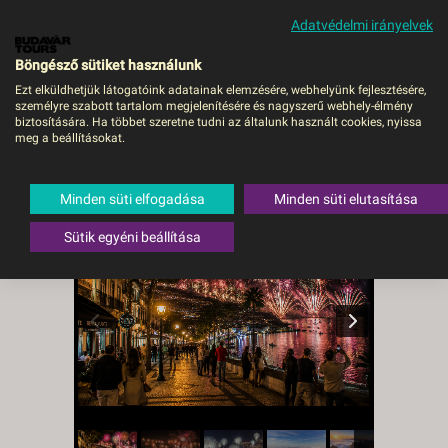
Adatvédelmi irányelvek
MENÜ
Böngésző sütiket használunk
Ezt elküldhetjük látogatóink adatainak elemzésére, webhelyünk fejlesztésére,
személyre szabott tartalom megjelenítésére és nagyszerű webhely-élmény
Madeira Szilveszter -
biztosítására. Ha többet szeretne tudni az általunk használt cookies, nyissa
meg a beállításokat.
Budapest, Repülő
Portugália
Minden süti elfogadása
Minden süti elutasítása
Sütik egyéni beállítása