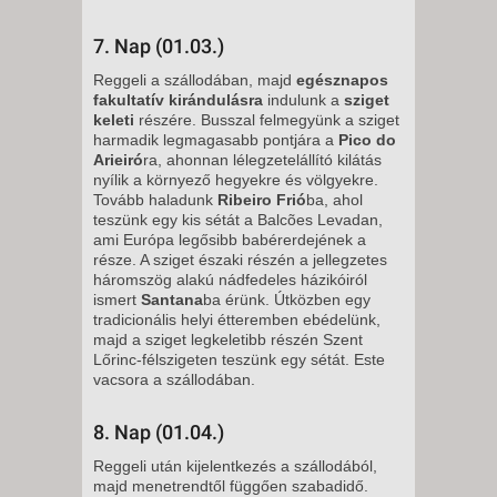
7. Nap (01.03.)
Reggeli a szállodában, majd
egésznapos
fakultatív
kirándulásra
indulunk a
sziget
keleti
részére. Busszal felmegyünk a sziget
harmadik legmagasabb pontjára a
Pico do
Arieiró
ra, ahonnan lélegzetelállító kilátás
nyílik a környező hegyekre és völgyekre.
Tovább haladunk
Ribeiro Frió
ba, ahol
teszünk egy kis sétát a Balcões Levadan,
ami Európa legősibb babérerdejének a
része. A sziget északi részén a jellegzetes
háromszög alakú nádfedeles házikóiról
ismert
Santana
ba érünk. Útközben egy
tradicionális helyi étteremben ebédelünk,
majd a sziget legkeletibb részén Szent
Lőrinc-félszigeten teszünk egy sétát. Este
vacsora a szállodában.
8. Nap (01.04.)
Reggeli után kijelentkezés a szállodából,
majd menetrendtől függően szabadidő.