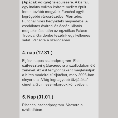
(Apácák völgye)
településére. A kis falu
egy inaktív vulkán krátere mellett épült.
Innen tovább megyünk Funchal egyik
legrégebbi városrészébe,
Monte
be,
Funchal híres hegyvidéki negyedébe. A
csodálatos óvárosi és óceáni kilátás
megtekintése után az egzotikus Palace
Tropical Gardenbe teszünk egy kellemes
sétát. Vacsora a szállodában.
4. nap (12.31.)
Egész napos szabadprogram. Este
szilveszteri gálavacsora
a szállodában élő
zenével. Az est fénypontjaként megtekintjük
a híres madeirai tűzijátékot, mely 2006-ban
elnyerte a „Világ legnagyobb tűzijátéka”
címet a Guinness-rekordok könyvében.
5. Nap (01.01.)
Pihenés, szabadprogram. Vacsora a
szállodában.