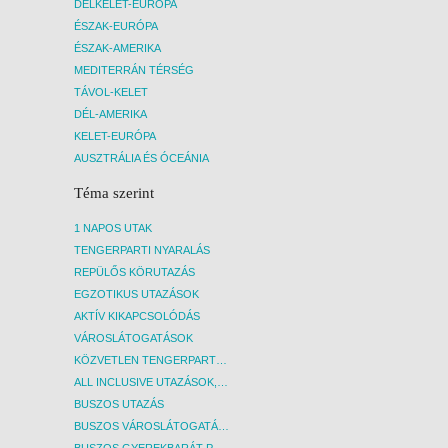
DÉLKELET-EURÓPA
ÉSZAK-EURÓPA
ÉSZAK-AMERIKA
MEDITERRÁN TÉRSÉG
TÁVOL-KELET
DÉL-AMERIKA
KELET-EURÓPA
AUSZTRÁLIA ÉS ÓCEÁNIA
Téma szerint
1 NAPOS UTAK
TENGERPARTI NYARALÁS
REPÜLŐS KÖRUTAZÁS
EGZOTIKUS UTAZÁSOK
AKTÍV KIKAPCSOLÓDÁS
VÁROSLÁTOGATÁSOK
KÖZVETLEN TENGERPARTI SZÁLLÁSOK
ALL INCLUSIVE UTAZÁSOK, NYARALÁSOK
BUSZOS UTAZÁS
BUSZOS VÁROSLÁTOGATÁSOK
BUSZOS GYEREKBARÁT PROGRAMOK