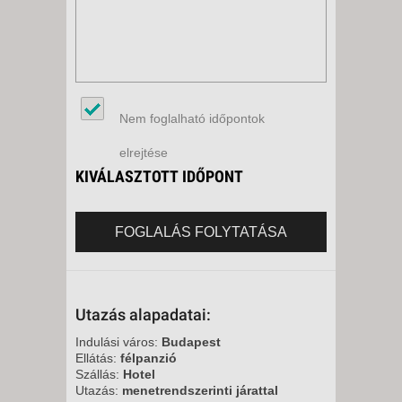
Nem foglalható időpontok
elrejtése
KIVÁLASZTOTT IDŐPONT
FOGLALÁS FOLYTATÁSA
Utazás alapadatai:
Indulási város:
Budapest
Ellátás:
félpanzió
Szállás:
Hotel
Utazás:
menetrendszerinti járattal