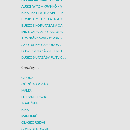
AUSCHWITZ – KRAKKÓ - MEGRÁZÓ IDŐUTAZÁS! - BUDAPEST, BUSZ
KÍNA - EZT LÁTNIA KELL! - BUDAPEST, REPÜLŐ
EGYIPTOM - EZT LÁTNIA KELL! - BUDAPEST, REPÜLŐ
BUSZOS KÖRUTAZÁS A GARDA-TÓ KÖRNYÉKÉN - BUDAPEST, BUSZ
MININYARALÁS OLASZORSZÁGBAN: ÉSZAK-OLASZ GYÖNGYSZEMEK NYOMÁBAN - BUDAPEST, BUSZ
TOSZKÁNA SAVA-BORSA: KÓSTOLÓK ÉS KULTURÁLIS UTAZÁS - BUDAPEST, BUSZ
AZ ÖTSCHER-SZURDOK, AUSZTRIA GRAND CANYONJA - BUDAPEST, BUSZ
BUSZOS UTAZÁS VELENCÉBE - BUDAPEST, BUSZ
BUSZOS UTAZÁS A PLITVICEI-TAVAK NEMZETI PARKBA - BUDAPEST, BUSZ
Országok
CIPRUS
GÖRÖGORSZÁG
MÁLTA
HORVÁTORSZÁG
JORDÁNIA
KÍNA
MAROKKÓ
OLASZORSZÁG
SPANYOLORSZÁG