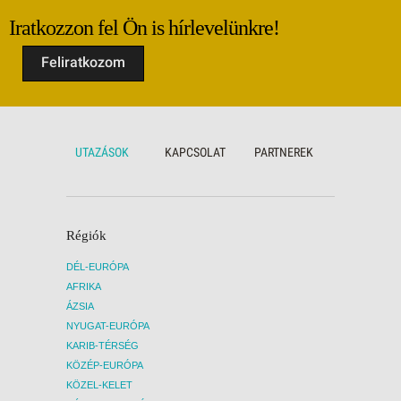
szolgáltatás felárát a céldesztináción a
szolgá
Iratkozzon fel Ön is hírlevelünkre!
repülőtér és a hotel között mindkét irányban
repülő
Idegenforgalmi adó: 2 EUR/fő/éj, 12 év
Idegen
Feliratkozom
felett a szállodában fizetendő
felett
Figyelem! Más-más indulási dátum esetén
Figyel
a fenti információk változhatnak. Kérjük, a
a fent
részletekért érdeklődjön munkatársainknál!
részle
UTAZÁSOK
KAPCSOLAT
PARTNEREK
Régiók
DÉL-EURÓPA
AFRIKA
ÁZSIA
NYUGAT-EURÓPA
KARIB-TÉRSÉG
KÖZÉP-EURÓPA
KÖZEL-KELET