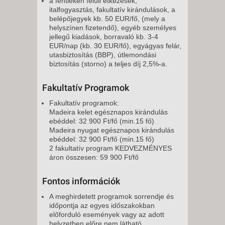
a fentieken felüli étkezések,
italfogyasztás, fakultatív kirándulások, a
belépőjegyek kb. 50 EUR/fő, (mely a
helyszínen fizetendő), egyéb személyes
jellegű kiadások, borravaló kb. 3-4
EUR/nap (kb. 30 EUR/fő), egyágyas felár,
utasbiztosítás (BBP), útlemondási
biztosítás (storno) a teljes díj 2,5%-a.
Fakultatív Programok
Fakultatív programok:
Madeira kelet egésznapos kirándulás
ebéddel: 32 900 Ft/fő (min.15 fő)
Madeira nyugat egésznapos kirándulás
ebéddel: 32 900 Ft/fő (min.15 fő)
2 fakultatív program KEDVEZMÉNYES
áron összesen: 59 900 Ft/fő
Fontos információk
A meghirdetett programok sorrendje és
időpontja az egyes időszakokban
előforduló események vagy az adott
helyzetben előre nem látható