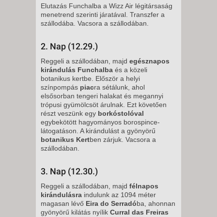
Elutazás Funchalba a Wizz Air légitársaság
menetrend szerinti járatával. Transzfer a
szállodába. Vacsora a szállodában.
2. Nap (12.29.)
Reggeli a szállodában, majd
egésznapos
kirándulás Funchalba
és a közeli
botanikus kertbe. Először a helyi
színpompás
piac
ra sétálunk, ahol
elsősorban tengeri halakat és megannyi
trópusi gyümölcsöt árulnak. Ezt követően
részt veszünk egy
borkóstolóval
egybekötött hagyományos borospince-
látogatáson. A kirándulást a gyönyörű
botanikus Kert
ben zárjuk. Vacsora a
szállodában.
3. Nap (12.30.)
Reggeli a szállodában, majd
félnapos
kirándulásra
indulunk az 1094 méter
magasan lévő
Eira do Serradó
ba, ahonnan
gyönyörű kilátás nyílik
Curral das Freiras