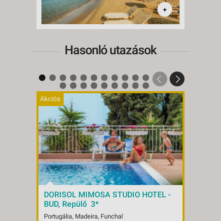
+
Hasonló utazások
Akciós
Akciós
DORISOL MIMOSA STUDIO HOTEL -
ENOT
BUD, Repülő 3*
4*
Portugália, Madeira, Funchal
Portug