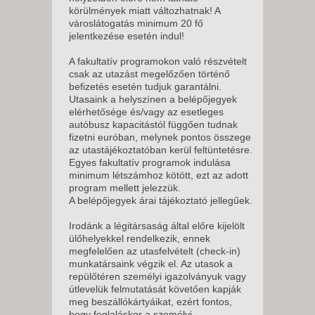
körülmények miatt változhatnak! A
városlátogatás minimum 20 fő
jelentkezése esetén indul!
A fakultatív programokon való részvételt
csak az utazást megelőzően történő
befizetés esetén tudjuk garantálni.
Utasaink a helyszínen a belépőjegyek
elérhetősége és/vagy az esetleges
autóbusz kapacitástól függően tudnak
fizetni euróban, melynek pontos összege
az utastájékoztatóban kerül feltüntetésre.
Egyes fakultatív programok indulása
minimum létszámhoz kötött, ezt az adott
program mellett jelezzük.
A belépőjegyek árai tájékoztató jellegűek.
Irodánk a légitársaság által előre kijelölt
ülőhelyekkel rendelkezik, ennek
megfelelően az utasfelvételt (check-in)
munkatársaink végzik el. Az utasok a
repülőtéren személyi igazolványuk vagy
útlevelük felmutatását követően kapják
meg beszállókártyáikat, ezért fontos,
hogy foglaláskor a személyi