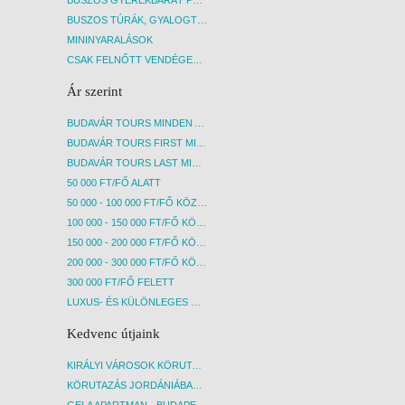
BUSZOS TÚRÁK, GYALOGTÚRÁK
MININYARALÁSOK
CSAK FELNŐTT VENDÉGEKET FOGADÓ SZÁLLÁSOK
Ár szerint
BUDAVÁR TOURS MINDEN AKCIÓS ÚT
BUDAVÁR TOURS FIRST MINUTE AKCIÓS UTAK
BUDAVÁR TOURS LAST MINUTE AKCIÓS UTAK
50 000 FT/FŐ ALATT
50 000 - 100 000 FT/FŐ KÖZÖTT
100 000 - 150 000 FT/FŐ KÖZÖTT
150 000 - 200 000 FT/FŐ KÖZÖTT
200 000 - 300 000 FT/FŐ KÖZÖTT
300 000 FT/FŐ FELETT
LUXUS- ÉS KÜLÖNLEGES UTAK
Kedvenc útjaink
KIRÁLYI VÁROSOK KÖRUTAZÁS KÖZVETLEN REPÜLŐJÁRATTAL - BUDAPEST, REPÜLŐ
KÖRUTAZÁS JORDÁNIÁBAN, HOLT-TENGERI PIHENÉSSEL - BUDAPEST, REPÜLŐ
GELA APARTMAN - BUDAPEST, REPÜLŐ