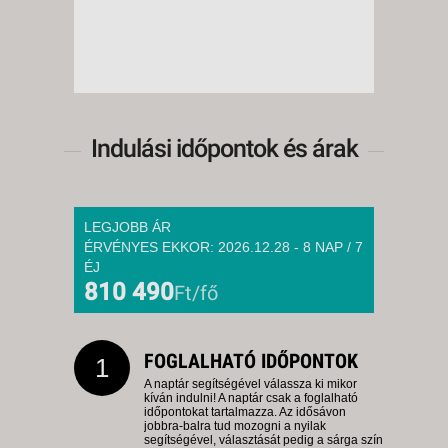
Indulási időpontok és árak
LEGJOBB ÁR
ÉRVÉNYES EKKOR: 2026.12.28 - 8 NAP / 7
ÉJ
810 490
Ft/fő
FOGLALHATÓ IDŐPONTOK
1
A naptár segítségével válassza ki mikor
kíván indulni! A naptár csak a foglalható
időpontokat tartalmazza. Az idősávon
jobbra-balra tud mozogni a nyilak
segítségével, választását pedig a sárga szín