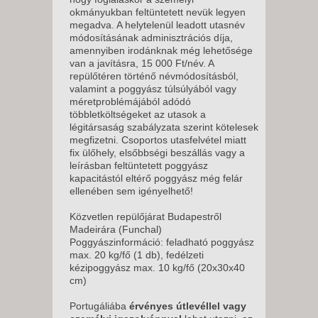
okmányukban feltüntetett nevük legyen
megadva. A helytelenül leadott utasnév
módosításának adminisztrációs díja,
amennyiben irodánknak még lehetősége
van a javításra, 15 000 Ft/név. A
repülőtéren történő névmódosításból,
valamint a poggyász túlsúlyából vagy
méretproblémájából adódó
többletköltségeket az utasok a
légitársaság szabályzata szerint kötelesek
megfizetni. Csoportos utasfelvétel miatt
fix ülőhely, elsőbbségi beszállás vagy a
leírásban feltüntetett poggyász
kapacitástól eltérő poggyász még felár
ellenében sem igényelhető!
Közvetlen repülőjárat Budapestről
Madeirára (Funchal)
Poggyászinformáció: feladható poggyász
max. 20 kg/fő (1 db), fedélzeti
kézipoggyász max. 10 kg/fő (20x30x40
cm)
Portugáliába
érvényes útlevéllel vagy