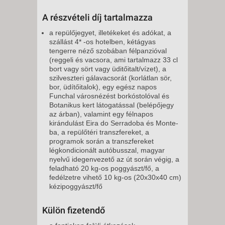
A részvételi díj tartalmazza
a repülőjegyet, illetékeket és adókat, a
szállást 4* -os hotelben, kétágyas
tengerre néző szobában félpanzióval
(reggeli és vacsora, ami tartalmazz 33 cl
bort vagy sört vagy üditőitalt/vízet), a
szilveszteri gálavacsorát (korlátlan sör,
bor, üdítőitalok), egy egész napos
Funchal városnézést borkóstolóval és
Botanikus kert látogatással (belépőjegy
az árban), valamint egy félnapos
kirándulást Eira do Serradoba és Monte-
ba, a repülőtéri transzfereket, a
programok során a transzfereket
légkondicionált autóbusszal, magyar
nyelvű idegenvezető az út során végig, a
feladható 20 kg-os poggyászt/fő, a
fedélzetre vihető 10 kg-os (20x30x40 cm)
kézipoggyászt/fő
Külön fizetendő