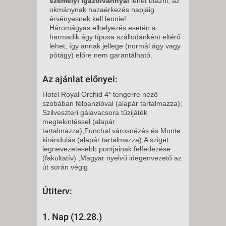
személyi igazolvánnyal
lehet utazni, az
okmánynak hazaérkezés napjáig
érvényesnek kell lennie!
Háromágyas elhelyezés esetén a
harmadik ágy típusa szállodánként eltérő
lehet, így annak jellege (normál ágy vagy
pótágy) előre nem garantálható.
Az ajánlat előnyei:
Hotel Royal Orchid 4* tengerre néző
szobában félpanzióval (alapár tartalmazza);
Szilveszteri gálavacsora tűzijáték
megtekintéssel (alapár
tartalmazza);Funchal városnézés és Monte
kirándulás (alapár tartalmazza);A sziget
legnevezetesebb pontjainak felfedezése
(fakultatív) ;Magyar nyelvű idegenvezető az
út során végig
Útiterv:
1. Nap (12.28.)