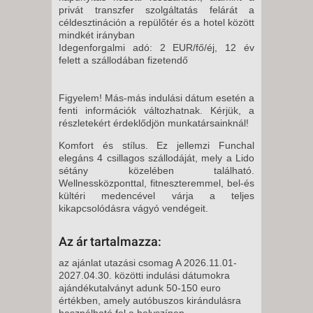
11 NAP / 10 ÉJSZAKA
privát transzfer szolgáltatás felárát a
céldesztináción a repülőtér és a hotel között
2026. OKTÓBER 23., PÉNTEK -
mindkét irányban
8 NAP / 7 ÉJSZAKA
Idegenforgalmi adó: 2 EUR/fő/éj, 12 év
felett a szállodában fizetendő
2026. OKTÓBER 26., HÉTFŐ -
5 NAP / 4 ÉJSZAKA
Figyelem! Más-más indulási dátum esetén a
2026. OKTÓBER 26., HÉTFŐ -
fenti információk változhatnak. Kérjük, a
8 NAP / 7 ÉJSZAKA
részletekért érdeklődjön munkatársainknál!
2026. OKTÓBER 28., SZERDA -
Komfort és stílus. Ez jellemzi Funchal
8 NAP / 7 ÉJSZAKA
elegáns 4 csillagos szállodáját, mely a Lido
sétány közelében található.
2026. OKTÓBER 30., PÉNTEK -
Wellnessközponttal, fitneszteremmel, bel-és
8 NAP / 7 ÉJSZAKA
kültéri medencével várja a teljes
kikapcsolódásra vágyó vendégeit.
2026. OKTÓBER 30., PÉNTEK -
11 NAP / 10 ÉJSZAKA
Az ár tartalmazza:
2026. NOVEMBER 02., HÉTFŐ -
az ajánlat utazási csomag A 2026.11.01-
2027.04.30. közötti indulási dátumokra
8 NAP / 7 ÉJSZAKA
ajándékutalványt adunk 50-150 euro
értékben, amely autóbuszos kirándulásra
2026. NOVEMBER 02., HÉTFŐ -
használható fel a helyszínen.