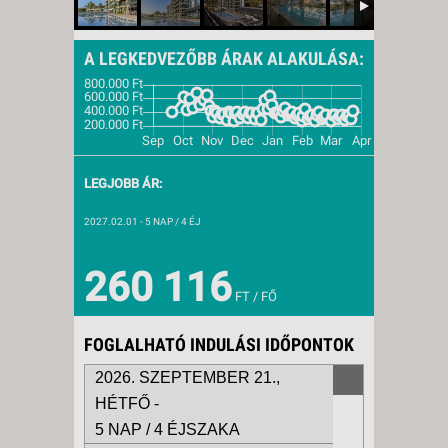
A LEGKEDVEZŐBB ÁRAK ALAKULÁSA:
LEGJOBB ÁR:
2027.02.01
- 5 NAP / 4 ÉJ
260 116
FT / FŐ
FOGLALHATÓ INDULÁSI IDŐPONTOK
2026. SZEPTEMBER 21.,
HÉTFŐ -
5 NAP / 4 ÉJSZAKA