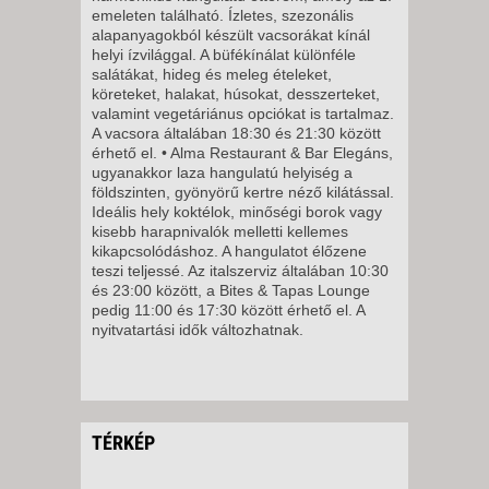
2026. NOVEMBER 30., HÉTFŐ -
emeleten található. Ízletes, szezonális
alapanyagokból készült vacsorákat kínál
helyi ízvilággal. A büfékínálat különféle
8 NAP / 7 ÉJSZAKA
salátákat, hideg és meleg ételeket,
köreteket, halakat, húsokat, desszerteket,
2026. NOVEMBER 30., HÉTFŐ -
valamint vegetáriánus opciókat is tartalmaz.
A vacsora általában 18:30 és 21:30 között
érhető el. • Alma Restaurant & Bar Elegáns,
5 NAP / 4 ÉJSZAKA
ugyanakkor laza hangulatú helyiség a
2026. NOVEMBER 30., HÉTFŐ -
földszinten, gyönyörű kertre néző kilátással.
Ideális hely koktélok, minőségi borok vagy
kisebb harapnivalók melletti kellemes
12 NAP / 11 ÉJSZAKA
kikapcsolódáshoz. A hangulatot élőzene
teszi teljessé. Az italszerviz általában 10:30
2026. DECEMBER 02., SZERDA
és 23:00 között, a Bites & Tapas Lounge
-
pedig 11:00 és 17:30 között érhető el. A
nyitvatartási idők változhatnak.
8 NAP / 7 ÉJSZAKA
2026. DECEMBER 04., PÉNTEK
-
11 NAP / 10 ÉJSZAKA
TÉRKÉP
2026. DECEMBER 04., PÉNTEK
-