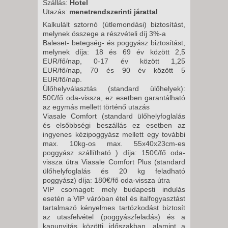
Szállás:
Hotel
2026. OKTÓBER 12., HÉTFŐ -
Utazás:
menetrendszerinti járattal
5 NAP / 4 ÉJSZAKA
Kalkulált sztornó (útlemondási) biztosítást,
2026. OKTÓBER 12., HÉTFŐ -
melynek összege a részvételi díj 3%-a
Baleset- betegség- és poggyász biztosítást,
12 NAP / 11 ÉJSZAKA
melynek díja: 18 és 69 év között 2,5
2026. OKTÓBER 12., HÉTFŐ -
EUR/fő/nap, 0-17 év között 1,25
EUR/fő/nap, 70 és 90 év között 5
8 NAP / 7 ÉJSZAKA
EUR/fő/nap.
2026. OKTÓBER 16., PÉNTEK -
Ülőhelyválasztás (standard ülőhelyek):
50€/fő oda-vissza, ez esetben garantálható
11 NAP / 10 ÉJSZAKA
az egymás mellett történő utazás
2026. OKTÓBER 16., PÉNTEK -
Viasale Comfort (standard ülőhelyfoglalás
és elsőbbségi beszállás ez esetben az
8 NAP / 7 ÉJSZAKA
ingyenes kézipoggyász mellett egy további
2026. OKTÓBER 19., HÉTFŐ -
max. 10kg-os max. 55x40x23cm-es
poggyász szállítható ) díja: 150€/fő oda-
8 NAP / 7 ÉJSZAKA
vissza útra Viasale Comfort Plus (standard
2026. OKTÓBER 19., HÉTFŐ -
ülőhelyfoglalás és 20 kg feladható
poggyász) díja: 180€/fő oda-vissza útra
12 NAP / 11 ÉJSZAKA
VIP csomagot: mely budapesti indulás
2026. OKTÓBER 19., HÉTFŐ -
esetén a VIP váróban étel és italfogyasztást
5 NAP / 4 ÉJSZAKA
tartalmazó kényelmes tartózkodást biztosít
az utasfelvétel (poggyászfeladás) és a
2026. OKTÓBER 23., PÉNTEK -
kapunyitás közötti időszakban, alamint a