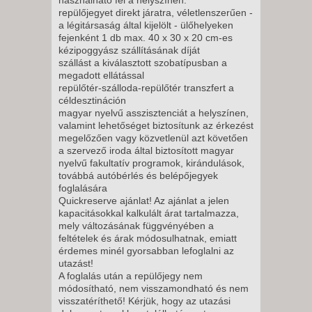
repülőjegyet direkt járatra, véletlenszerűen -
a légitársaság által kijelölt - ülőhelyeken
5 NAP / 4 ÉJSZAKA
fejenként 1 db max. 40 x 30 x 20 cm-es
2026. NOVEMBER 02., HÉTFŐ -
kézipoggyász szállításának díját
szállást a kiválasztott szobatípusban a
megadott ellátással
12 NAP / 11 ÉJSZAKA
repülőtér-szálloda-repülőtér transzfert a
céldesztináción
2026. NOVEMBER 04., SZERDA
magyar nyelvű asszisztenciát a helyszínen,
-
valamint lehetőséget biztosítunk az érkezést
megelőzően vagy közvetlenül azt követően
8 NAP / 7 ÉJSZAKA
a szervező iroda által biztosított magyar
2026. NOVEMBER 06., PÉNTEK
nyelvű fakultatív programok, kirándulások,
-
továbbá autóbérlés és belépőjegyek
foglalására
11 NAP / 10 ÉJSZAKA
Quickreserve ajánlat! Az ajánlat a jelen
2026. NOVEMBER 06., PÉNTEK
kapacitásokkal kalkulált árat tartalmazza,
mely változásának függvényében a
-
feltételek és árak módosulhatnak, emiatt
8 NAP / 7 ÉJSZAKA
érdemes minél gyorsabban lefoglalni az
utazást!
2026. NOVEMBER 09., HÉTFŐ -
A foglalás után a repülőjegy nem
módosítható, nem visszamondható és nem
visszatéríthető! Kérjük, hogy az utazási
5 NAP / 4 ÉJSZAKA