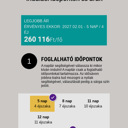
-
8 NAP / 7 ÉJSZAKA
2026. DECEMBER 14., HÉTFŐ -
LEGJOBB ÁR
ÉRVÉNYES EKKOR: 2027.02.01 - 5 NAP / 4
ÉJ
12 NAP / 11 ÉJSZAKA
260 116
Ft/fő
2026. DECEMBER 14., HÉTFŐ -
5 NAP / 4 ÉJSZAKA
FOGLALHATÓ IDŐPONTOK
1
2026. DECEMBER 14., HÉTFŐ -
A naptár segítségével válassza ki mikor
kíván indulni! A naptár csak a foglalható
időpontokat tartalmazza. Az idősávon
jobbra-balra tud mozogni a nyilak
8 NAP / 7 ÉJSZAKA
segítségével, választását pedig a sárga szín
jelöli.
2026. DECEMBER 16., SZERDA
-
5 nap
8 nap
11 nap
8 NAP / 7 ÉJSZAKA
4 éjszaka
7 éjszaka
10 éjszaka
2026. DECEMBER 18., PÉNTEK
-
12 nap
11 éjszaka
11 NAP / 10 ÉJSZAKA