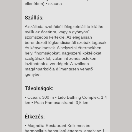
ellenében) • szauna
12 NAP / 11 ÉJSZAKA
Szállás:
2026. NOVEMBER 23., HÉTFŐ -
A szálloda szobáiból lélegzetelállító kilátás
nyílik az óceánra, vagy a gyönyörű
8 NAP / 7 ÉJSZAKA
szomszédos kertekre. Az elegánsan
berendezett légkondicionált szobák tágasak
2026. NOVEMBER 23., HÉTFŐ -
és kényelmesek. A helyszíni éttermekben
helyi finomságokat, nagyszerű koktélokat
5 NAP / 4 ÉJSZAKA
szolgálnak fel, valamint zenés esteken
lazíthatnak a vendégek. A szálloda
2026. NOVEMBER 25., SZERDA
magánparkolója díjmentesen vehető
-
igénybe.
8 NAP / 7 ÉJSZAKA
Távolságok:
2026. NOVEMBER 27., PÉNTEK
-
• Óceán: 300 m • Lido Bathing Complex: 1,4
km • Praia Famosa strand: 3,5 km
11 NAP / 10 ÉJSZAKA
2026. NOVEMBER 27., PÉNTEK
Étkezés:
-
• Magnólia Restaurant Kellemes és
8 NAP / 7 ÉJSZAKA
harmonikus hangulatú étterem, amely az 1.