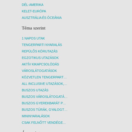
8 NAP / 7 ÉJSZAKA
DÉL-AMERIKA
KELET-EURÓPA
2027. JANUÁR 22., PÉNTEK -
AUSZTRÁLIA ÉS ÓCEÁNIA
11 NAP / 10 ÉJSZAKA
Téma szerint
2027. JANUÁR 22., PÉNTEK -
8 NAP / 7 ÉJSZAKA
1 NAPOS UTAK
2027. JANUÁR 25., HÉTFŐ -
TENGERPARTI NYARALÁS
8 NAP / 7 ÉJSZAKA
REPÜLŐS KÖRUTAZÁS
EGZOTIKUS UTAZÁSOK
2027. JANUÁR 25., HÉTFŐ -
AKTÍV KIKAPCSOLÓDÁS
12 NAP / 11 ÉJSZAKA
VÁROSLÁTOGATÁSOK
2027. JANUÁR 25., HÉTFŐ -
KÖZVETLEN TENGERPARTI SZÁLLÁSOK
5 NAP / 4 ÉJSZAKA
ALL INCLUSIVE UTAZÁSOK, NYARALÁSOK
BUSZOS UTAZÁS
2027. JANUÁR 27., SZERDA -
BUSZOS VÁROSLÁTOGATÁSOK
8 NAP / 7 ÉJSZAKA
BUSZOS GYEREKBARÁT PROGRAMOK
2027. JANUÁR 29., PÉNTEK -
BUSZOS TÚRÁK, GYALOGTÚRÁK
8 NAP / 7 ÉJSZAKA
MININYARALÁSOK
2027. JANUÁR 29., PÉNTEK -
CSAK FELNŐTT VENDÉGEKET FOGADÓ SZÁLLÁSOK
11 NAP / 10 ÉJSZAKA