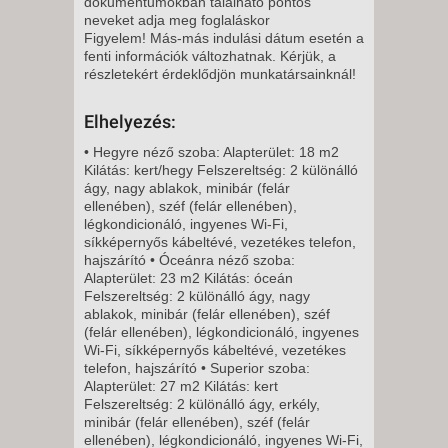
dokumentumokban található pontos
2026. NOVEMBER 09., HÉTFŐ -
neveket adja meg foglaláskor
Figyelem! Más-más indulási dátum esetén a
fenti információk változhatnak. Kérjük, a
8 NAP / 7 ÉJSZAKA
részletekért érdeklődjön munkatársainknál!
2026. NOVEMBER 09., HÉTFŐ -
Elhelyezés:
12 NAP / 11 ÉJSZAKA
• Hegyre néző szoba: Alapterület: 18 m2
Kilátás: kert/hegy Felszereltség: 2 különálló
2026. NOVEMBER 11., SZERDA
ágy, nagy ablakok, minibár (felár
-
ellenében), széf (felár ellenében),
légkondicionáló, ingyenes Wi-Fi,
8 NAP / 7 ÉJSZAKA
síkképernyős kábeltévé, vezetékes telefon,
2026. NOVEMBER 13., PÉNTEK
hajszárító • Óceánra néző szoba:
-
Alapterület: 23 m2 Kilátás: óceán
Felszereltség: 2 különálló ágy, nagy
8 NAP / 7 ÉJSZAKA
ablakok, minibár (felár ellenében), széf
2026. NOVEMBER 13., PÉNTEK
(felár ellenében), légkondicionáló, ingyenes
Wi-Fi, síkképernyős kábeltévé, vezetékes
-
telefon, hajszárító • Superior szoba:
11 NAP / 10 ÉJSZAKA
Alapterület: 27 m2 Kilátás: kert
Felszereltség: 2 különálló ágy, erkély,
2026. NOVEMBER 16., HÉTFŐ -
minibár (felár ellenében), széf (felár
ellenében), légkondicionáló, ingyenes Wi-Fi,