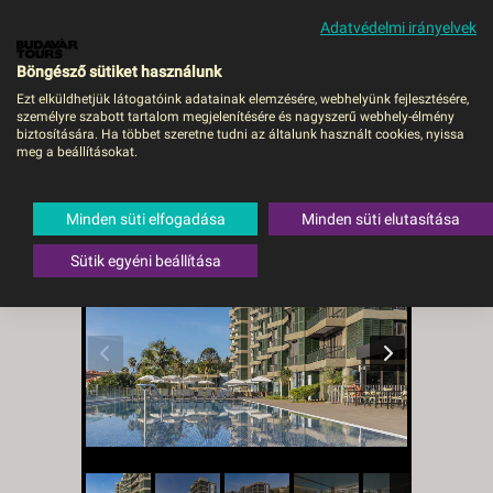
Adatvédelmi irányelvek
MENÜ
Böngésző sütiket használunk
Ezt elküldhetjük látogatóink adatainak elemzésére, webhelyünk fejlesztésére,
személyre szabott tartalom megjelenítésére és nagyszerű webhely-élmény
ENOTEL MAGNOLIA -
biztosítására. Ha többet szeretne tudni az általunk használt cookies, nyissa
meg a beállításokat.
BUD, Repülő
Portugália
,
Madeira
,
Funchal
Minden süti elfogadása
Minden süti elutasítása
Sütik egyéni beállítása