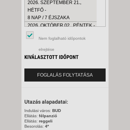
2026. SZEPTEMBER 21.,
HÉTFŐ -
8 NAP / 7 ÉJSZAKA
2026. OKTÓBER 02., PÉNTEK -
11 NAP / 10 ÉJSZAKA
Nem foglalható időpontok
2026. OKTÓBER 02., PÉNTEK -
8 NAP / 7 ÉJSZAKA
elrejtése
2026. OKTÓBER 05., HÉTFŐ -
KIVÁLASZTOTT IDŐPONT
8 NAP / 7 ÉJSZAKA
2026. OKTÓBER 05., HÉTFŐ -
FOGLALÁS FOLYTATÁSA
12 NAP / 11 ÉJSZAKA
2026. OKTÓBER 05., HÉTFŐ -
5 NAP / 4 ÉJSZAKA
Utazás alapadatai:
2026. OKTÓBER 09., PÉNTEK -
8 NAP / 7 ÉJSZAKA
Indulási város:
BUD
Ellátás:
félpanzió
2026. OKTÓBER 09., PÉNTEK -
Ellátás:
reggeli
11 NAP / 10 ÉJSZAKA
Besorolás:
4*