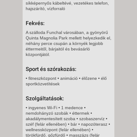
síkképernyős kábeltévé, vezetékes telefon,
8 NAP / 7 ÉJSZAKA
hajszárító, vízforraló
2026. NOVEMBER 16., HÉTFŐ -
Fekvés:
5 NAP / 4 ÉJSZAKA
A szálloda Funchal városában, a gyönyörű
2026. NOVEMBER 16., HÉTFŐ -
Quinta Magnolia Park mellett helyezkedik el,
néhány perce csupán a környék legjobb
éttermeitől, bárjaitól és bevásárló
12 NAP / 11 ÉJSZAKA
központjától.
2026. NOVEMBER 18., SZERDA
Sport és szórakozás:
-
8 NAP / 7 ÉJSZAKA
• fitneszközpont • animáció • élőzene • élő
sportközvetítések
2026. NOVEMBER 20., PÉNTEK
-
Szolgáltatások:
8 NAP / 7 ÉJSZAKA
• ingyenes Wi-Fi • 1 medence •
2026. NOVEMBER 20., PÉNTEK
nemdohányzó szobák • éttermek •
-
akadálymentesített szoba • szobaszervíz •
széf (felár ellenében) • bár • napozóterasz •
11 NAP / 10 ÉJSZAKA
wellnessközpont (felár ellenében) •
2026. NOVEMBER 23., HÉTFŐ -
törökfürdő, gőzfürdő • masszázs (felár