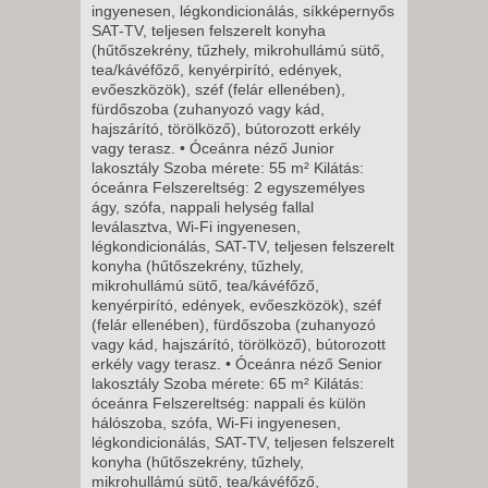
ingyenesen, légkondicionálás, síkképernyős
SAT-TV, teljesen felszerelt konyha
5 NAP / 4 ÉJSZAKA
(hűtőszekrény, tűzhely, mikrohullámú sütő,
tea/kávéfőző, kenyérpirító, edények,
2026. NOVEMBER 16., HÉTFŐ -
evőeszközök), széf (felár ellenében),
fürdőszoba (zuhanyozó vagy kád,
12 NAP / 11 ÉJSZAKA
hajszárító, törölköző), bútorozott erkély
vagy terasz. • Óceánra néző Junior
2026. NOVEMBER 18., SZERDA
lakosztály Szoba mérete: 55 m² Kilátás:
-
óceánra Felszereltség: 2 egyszemélyes
ágy, szófa, nappali helység fallal
8 NAP / 7 ÉJSZAKA
leválasztva, Wi-Fi ingyenesen,
2026. NOVEMBER 20., PÉNTEK
légkondicionálás, SAT-TV, teljesen felszerelt
konyha (hűtőszekrény, tűzhely,
-
mikrohullámú sütő, tea/kávéfőző,
8 NAP / 7 ÉJSZAKA
kenyérpirító, edények, evőeszközök), széf
(felár ellenében), fürdőszoba (zuhanyozó
2026. NOVEMBER 20., PÉNTEK
vagy kád, hajszárító, törölköző), bútorozott
-
erkély vagy terasz. • Óceánra néző Senior
lakosztály Szoba mérete: 65 m² Kilátás:
11 NAP / 10 ÉJSZAKA
óceánra Felszereltség: nappali és külön
2026. NOVEMBER 23., HÉTFŐ -
hálószoba, szófa, Wi-Fi ingyenesen,
légkondicionálás, SAT-TV, teljesen felszerelt
konyha (hűtőszekrény, tűzhely,
12 NAP / 11 ÉJSZAKA
mikrohullámú sütő, tea/kávéfőző,