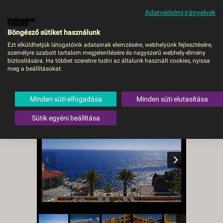
Adatvédelmi irányelvek
MENÜ
Böngésző sütiket használunk
Ezt elküldhetjük látogatóink adatainak elemzésére, webhelyünk fejlesztésére,
személyre szabott tartalom megjelenítésére és nagyszerű webhely-élmény
CAIS DA OLIVEIRA - BUD,
biztosítására. Ha többet szeretne tudni az általunk használt cookies, nyissa
meg a beállításokat.
Repülő
Portugália
,
Madeira
,
Canico
Minden süti elfogadása
Minden süti elutasítása
Sütik egyéni beállítása