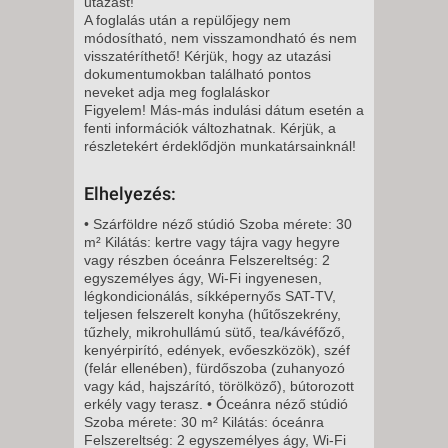
utazást!
8 NAP / 7 ÉJSZAKA
A foglalás után a repülőjegy nem
módosítható, nem visszamondható és nem
2026. NOVEMBER 09., HÉTFŐ -
visszatéríthető! Kérjük, hogy az utazási
dokumentumokban található pontos
12 NAP / 11 ÉJSZAKA
neveket adja meg foglaláskor
Figyelem! Más-más indulási dátum esetén a
2026. NOVEMBER 11., SZERDA
fenti információk változhatnak. Kérjük, a
-
részletekért érdeklődjön munkatársainknál!
8 NAP / 7 ÉJSZAKA
Elhelyezés:
2026. NOVEMBER 13., PÉNTEK
-
• Szárföldre néző stúdió Szoba mérete: 30
m² Kilátás: kertre vagy tájra vagy hegyre
8 NAP / 7 ÉJSZAKA
vagy részben óceánra Felszereltség: 2
2026. NOVEMBER 13., PÉNTEK
egyszemélyes ágy, Wi-Fi ingyenesen,
légkondicionálás, síkképernyős SAT-TV,
-
teljesen felszerelt konyha (hűtőszekrény,
11 NAP / 10 ÉJSZAKA
tűzhely, mikrohullámú sütő, tea/kávéfőző,
kenyérpirító, edények, evőeszközök), széf
2026. NOVEMBER 16., HÉTFŐ -
(felár ellenében), fürdőszoba (zuhanyozó
vagy kád, hajszárító, törölköző), bútorozott
erkély vagy terasz. • Óceánra néző stúdió
8 NAP / 7 ÉJSZAKA
Szoba mérete: 30 m² Kilátás: óceánra
2026. NOVEMBER 16., HÉTFŐ -
Felszereltség: 2 egyszemélyes ágy, Wi-Fi