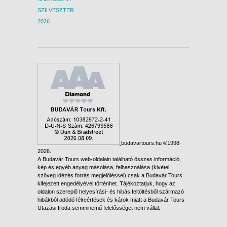
2027. MÁRCIUS 08., HÉTFŐ -
SZILVESZTER
8 NAP / 7 ÉJSZAKA
2026
2027. MÁRCIUS 10., SZERDA -
8 NAP / 7 ÉJSZAKA
2027. MÁRCIUS 12., PÉNTEK -
11 NAP / 10 ÉJSZAKA
2027. MÁRCIUS 12., PÉNTEK -
8 NAP / 7 ÉJSZAKA
2027. MÁRCIUS 15., HÉTFŐ -
8 NAP / 7 ÉJSZAKA
2027. MÁRCIUS 15., HÉTFŐ -
budavartours.hu ©1998-
12 NAP / 11 ÉJSZAKA
2026.
A Budavár Tours web-oldalain található összes információ,
2027. MÁRCIUS 17., SZERDA -
kép és egyéb anyag másolása, felhasználása (kivétel:
8 NAP / 7 ÉJSZAKA
szöveg idézés forrás megjelöléssel) csak a Budavár Tours
kifejezett engedélyével történhet. Tájékoztatjuk, hogy az
2027. MÁRCIUS 19., PÉNTEK -
oldalon szereplő helyesírási- és hibás feltöltésből származó
hibákból adódó félreértések és károk miatt a Budavár Tours
11 NAP / 10 ÉJSZAKA
Utazási Iroda semminemű felelősséget nem vállal.
2027. MÁRCIUS 19., PÉNTEK -