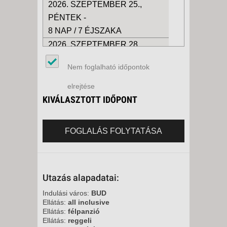
2026. SZEPTEMBER 25.,
PÉNTEK -
8 NAP / 7 ÉJSZAKA
2026. SZEPTEMBER 28.,
HÉTFŐ -
Nem foglalható időpontok
12 NAP / 11 ÉJSZAKA
2026. SZEPTEMBER 28.,
elrejtése
HÉTFŐ -
KIVÁLASZTOTT IDŐPONT
8 NAP / 7 ÉJSZAKA
2026. OKTÓBER 02., PÉNTEK -
FOGLALÁS FOLYTATÁSA
11 NAP / 10 ÉJSZAKA
2026. OKTÓBER 02., PÉNTEK -
8 NAP / 7 ÉJSZAKA
Utazás alapadatai:
2026. OKTÓBER 05., HÉTFŐ -
8 NAP / 7 ÉJSZAKA
Indulási város:
BUD
Ellátás:
all inclusive
2026. OKTÓBER 05., HÉTFŐ -
Ellátás:
félpanzió
12 NAP / 11 ÉJSZAKA
Ellátás:
reggeli