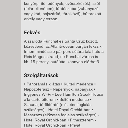
kenyérpirító, edények, evőeszközök), széf
2026. NOVEMBER 23., HÉTFŐ -
(felár ellenében), fürdőszoba (zuhanyozó
vagy kád, hajszárító, törölköző), bútorozott
8 NAP / 7 ÉJSZAKA
erkély vagy terasz.
2026. NOVEMBER 23., HÉTFŐ -
Fekvés:
5 NAP / 4 ÉJSZAKA
A szálloda Funchal és Santa Cruz között,
közvetlenül az Atlanti-óceán partján fekszik.
2026. NOVEMBER 25., SZERDA
Innen mindössze pár perc sétára található a
-
Reis Magos strand, de Funchal városa is
kb. 15 percnyi autóúttal könnyen elérhető.
8 NAP / 7 ÉJSZAKA
2026. NOVEMBER 27., PÉNTEK
Szolgáltatások:
-
• Panorámás kilátás • Kültéri medence •
11 NAP / 10 ÉJSZAKA
Napozóterasz • Napernyők, napágyak •
2026. NOVEMBER 27., PÉNTEK
Ingyenes Wi-Fi • Lee Hamilton Steak House
a’la carte étterem • Beltéri medence •
-
Szauna, törökfürdő (előzetes foglalás
8 NAP / 7 ÉJSZAKA
szükséges) - Hotel Royal Orchid-ban •
Masszázs (előzetes foglalás szükséges) -
2026. NOVEMBER 30., HÉTFŐ -
Hotel Royal Orchid-ban • Fitneszterem -
Hotel Royal Orchid-ban • Privát