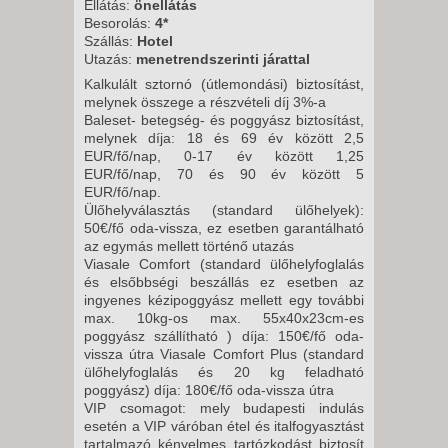
Ellátás:
önellátás
2026. OKTÓBER 09., PÉNTEK -
Besorolás:
4*
8 NAP / 7 ÉJSZAKA
Szállás:
Hotel
Utazás:
menetrendszerinti járattal
2026. OKTÓBER 09., PÉNTEK -
Kalkulált sztornó (útlemondási) biztosítást,
11 NAP / 10 ÉJSZAKA
melynek összege a részvételi díj 3%-a
2026. OKTÓBER 12., HÉTFŐ -
Baleset- betegség- és poggyász biztosítást,
melynek díja: 18 és 69 év között 2,5
12 NAP / 11 ÉJSZAKA
EUR/fő/nap, 0-17 év között 1,25
2026. OKTÓBER 12., HÉTFŐ -
EUR/fő/nap, 70 és 90 év között 5
EUR/fő/nap.
8 NAP / 7 ÉJSZAKA
Ülőhelyválasztás (standard ülőhelyek):
2026. OKTÓBER 16., PÉNTEK -
50€/fő oda-vissza, ez esetben garantálható
az egymás mellett történő utazás
11 NAP / 10 ÉJSZAKA
Viasale Comfort (standard ülőhelyfoglalás
2026. OKTÓBER 16., PÉNTEK -
és elsőbbségi beszállás ez esetben az
ingyenes kézipoggyász mellett egy további
8 NAP / 7 ÉJSZAKA
max. 10kg-os max. 55x40x23cm-es
2026. OKTÓBER 19., HÉTFŐ -
poggyász szállítható ) díja: 150€/fő oda-
8 NAP / 7 ÉJSZAKA
vissza útra Viasale Comfort Plus (standard
ülőhelyfoglalás és 20 kg feladható
2026. OKTÓBER 19., HÉTFŐ -
poggyász) díja: 180€/fő oda-vissza útra
12 NAP / 11 ÉJSZAKA
VIP csomagot: mely budapesti indulás
esetén a VIP váróban étel és italfogyasztást
2026. OKTÓBER 23., PÉNTEK -
tartalmazó kényelmes tartózkodást biztosít