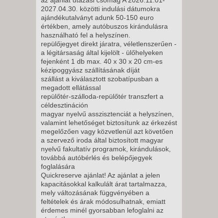
2026. NOVEMBER 02., HÉTFŐ -
2027.04.30. közötti indulási dátumokra
ajándékutalványt adunk 50-150 euro
értékben, amely autóbuszos kirándulásra
12 NAP / 11 ÉJSZAKA
használható fel a helyszínen.
repülőjegyet direkt járatra, véletlenszerűen -
2026. NOVEMBER 04., SZERDA
a légitársaság által kijelölt - ülőhelyeken
-
fejenként 1 db max. 40 x 30 x 20 cm-es
kézipoggyász szállításának díját
8 NAP / 7 ÉJSZAKA
szállást a kiválasztott szobatípusban a
2026. NOVEMBER 06., PÉNTEK
megadott ellátással
-
repülőtér-szálloda-repülőtér transzfert a
céldesztináción
11 NAP / 10 ÉJSZAKA
magyar nyelvű asszisztenciát a helyszínen,
2026. NOVEMBER 06., PÉNTEK
valamint lehetőséget biztosítunk az érkezést
megelőzően vagy közvetlenül azt követően
-
a szervező iroda által biztosított magyar
8 NAP / 7 ÉJSZAKA
nyelvű fakultatív programok, kirándulások,
továbbá autóbérlés és belépőjegyek
2026. NOVEMBER 09., HÉTFŐ -
foglalására
Quickreserve ajánlat! Az ajánlat a jelen
kapacitásokkal kalkulált árat tartalmazza,
5 NAP / 4 ÉJSZAKA
mely változásának függvényében a
2026. NOVEMBER 09., HÉTFŐ -
feltételek és árak módosulhatnak, emiatt
érdemes minél gyorsabban lefoglalni az