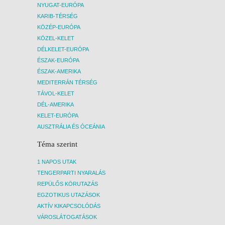
NYUGAT-EURÓPA
5 NAP / 4 ÉJSZAKA
KARIB-TÉRSÉG
2027. JANUÁR 27., SZERDA -
KÖZÉP-EURÓPA
8 NAP / 7 ÉJSZAKA
KÖZEL-KELET
2027. JANUÁR 29., PÉNTEK -
DÉLKELET-EURÓPA
ÉSZAK-EURÓPA
8 NAP / 7 ÉJSZAKA
ÉSZAK-AMERIKA
2027. JANUÁR 29., PÉNTEK -
MEDITERRÁN TÉRSÉG
11 NAP / 10 ÉJSZAKA
TÁVOL-KELET
2027. FEBRUÁR 01., HÉTFŐ -
DÉL-AMERIKA
8 NAP / 7 ÉJSZAKA
KELET-EURÓPA
AUSZTRÁLIA ÉS ÓCEÁNIA
2027. FEBRUÁR 01., HÉTFŐ -
5 NAP / 4 ÉJSZAKA
Téma szerint
2027. FEBRUÁR 01., HÉTFŐ -
1 NAPOS UTAK
12 NAP / 11 ÉJSZAKA
TENGERPARTI NYARALÁS
2027. FEBRUÁR 03., SZERDA -
REPÜLŐS KÖRUTAZÁS
8 NAP / 7 ÉJSZAKA
EGZOTIKUS UTAZÁSOK
AKTÍV KIKAPCSOLÓDÁS
2027. FEBRUÁR 05., PÉNTEK -
VÁROSLÁTOGATÁSOK
8 NAP / 7 ÉJSZAKA