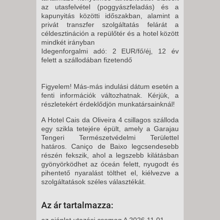
11 NAP / 10 ÉJSZAKA
az utasfelvétel (poggyászfeladás) és a
kapunyitás közötti időszakban, alamint a
2026. OKTÓBER 23., PÉNTEK -
privát transzfer szolgáltatás felárát a
8 NAP / 7 ÉJSZAKA
céldesztináción a repülőtér és a hotel között
mindkét irányban
2026. OKTÓBER 26., HÉTFŐ -
Idegenforgalmi adó: 2 EUR/fő/éj, 12 év
8 NAP / 7 ÉJSZAKA
felett a szállodában fizetendő
2026. OKTÓBER 28., SZERDA -
8 NAP / 7 ÉJSZAKA
Figyelem! Más-más indulási dátum esetén a
fenti információk változhatnak. Kérjük, a
2026. OKTÓBER 30., PÉNTEK -
részletekért érdeklődjön munkatársainknál!
8 NAP / 7 ÉJSZAKA
A Hotel Cais da Oliveira 4 csillagos szálloda
2026. OKTÓBER 30., PÉNTEK -
egy szikla tetejére épült, amely a Garajau
11 NAP / 10 ÉJSZAKA
Tengeri Természetvédelmi Területtel
határos. Caniço de Baixo legcsendesebb
2026. NOVEMBER 02., HÉTFŐ -
részén fekszik, ahol a legszebb kilátásban
gyönyörködhet az óceán felett, nyugodt és
pihentető nyaralást tölthet el, kiélvezve a
8 NAP / 7 ÉJSZAKA
szolgáltatások széles választékát.
2026. NOVEMBER 02., HÉTFŐ -
Az ár tartalmazza:
5 NAP / 4 ÉJSZAKA
az ajánlat utazási csomag A 2026.11.01-