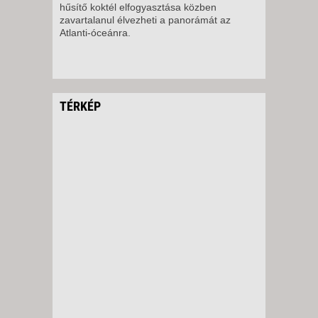
hűsítő koktél elfogyasztása közben
zavartalanul élvezheti a panorámát az
8 NAP / 7 ÉJSZAKA
Atlanti-óceánra.
2026. DECEMBER 07., HÉTFŐ -
5 NAP / 4 ÉJSZAKA
2026. DECEMBER 07., HÉTFŐ -
TÉRKÉP
12 NAP / 11 ÉJSZAKA
2026. DECEMBER 09., SZERDA
-
8 NAP / 7 ÉJSZAKA
2026. DECEMBER 11., PÉNTEK
-
11 NAP / 10 ÉJSZAKA
2026. DECEMBER 11., PÉNTEK
-
8 NAP / 7 ÉJSZAKA