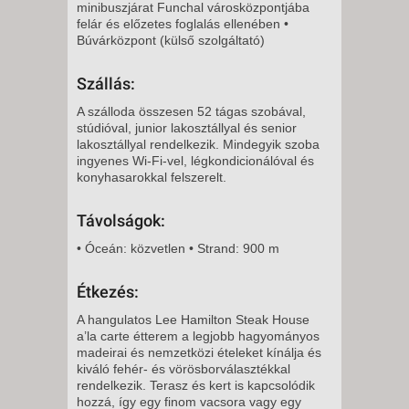
minibuszjárat Funchal városközpontjába
8 NAP / 7 ÉJSZAKA
felár és előzetes foglalás ellenében •
2026. NOVEMBER 30., HÉTFŐ -
Búvárközpont (külső szolgáltató)
Szállás:
5 NAP / 4 ÉJSZAKA
2026. NOVEMBER 30., HÉTFŐ -
A szálloda összesen 52 tágas szobával,
stúdióval, junior lakosztállyal és senior
lakosztállyal rendelkezik. Mindegyik szoba
12 NAP / 11 ÉJSZAKA
ingyenes Wi-Fi-vel, légkondicionálóval és
konyhasarokkal felszerelt.
2026. DECEMBER 02., SZERDA
-
Távolságok:
8 NAP / 7 ÉJSZAKA
• Óceán: közvetlen • Strand: 900 m
2026. DECEMBER 04., PÉNTEK
-
Étkezés:
11 NAP / 10 ÉJSZAKA
A hangulatos Lee Hamilton Steak House
2026. DECEMBER 04., PÉNTEK
a’la carte étterem a legjobb hagyományos
-
madeirai és nemzetközi ételeket kínálja és
kiváló fehér- és vörösborválasztékkal
8 NAP / 7 ÉJSZAKA
rendelkezik. Terasz és kert is kapcsolódik
2026. DECEMBER 07., HÉTFŐ -
hozzá, így egy finom vacsora vagy egy