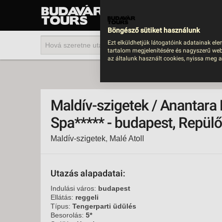
UTAZÁS
LAST MINUTE NYAR
Böngésző sütiket használunk
202
Ezt elküldhetjük látogatóink adatainak ele
tartalom megjelenítésére és nagyszerű web
BUS
az általunk használt cookies, nyissa meg a
TEN
ÜDÜ
Maldív-szigetek / Anantara
KÖR
Spa***** - budapest, Repülő
CSA
Maldív-szigetek
,
Malé Atoll
UTA
IND
AKT
Utazás alapadatai:
EGZ
Indulási város:
budapest
Ellátás:
reggeli
VÁR
Típus:
Tengerparti üdülés
Besorolás:
5*