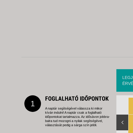
LEGJ
ÉRVÉ
FOGLALHATÓ IDŐPONTOK
1
A naptár segítségével válassza ki mikor
kíván indulni! A naptár csak a foglalható
Slide Right
időpontokat tartalmazza. Az idősávon jobbra-
balra tud mozogni a nyilak segítségével,
választását pedig a sárga szín jelöli.