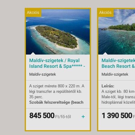
Akciós
Akciós
Maldív-szigetek / Royal
Maldív-szigetek 
Island Resort & Spa***** -
Beach Resort &
budapest, Repülő 5*
budapest, Repü
Maldív-szigetek
Maldív-szigetek
A sziget mérete 800 x 220 m. A
Leírás:
Indulások:
2026.09.09-tól
Indulások:
2026.
légi transzfer a repülőtértől kb.
A sziget kb. 80 km-
Időpontok:
16 db
Időpontok:
15 db
35 perc.
Male-tól, légi trans
Ellátás:
teljes panzió
Ellátás:
all in
Szobák felszereltsége (beach
hidroplánnal közel
Típus:
Tengerparti üdülés
Típus:
Tenge
villa):
A faházak a parton
Mérete 600 x 110 m
Besorolás:
5*
Besorolás:
5*
állnak, teraszukon kerti bútorral.
homokos tengerpart
845 500
1 390 500
Szállás:
Hotel
Szállás:
Hotel
Ft/fő-től
F
A légkondicionált szobák
trópusi növényzet,
Utazás:
menetrendszerinti járattal
Utazás:
ízlésesen berendezettek,
korallzátony és m
bennük mennyezeti ventilátor,
színvonalú szolgál
minibár (térítés ell.),
teszik a szigetet t