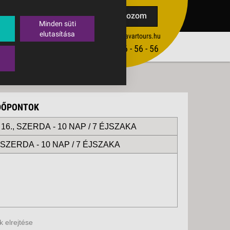
TAK
Feliratkozom
Minden süti
elutasítása
ertekesites@budavartours.hu
TIPPEK
(+36­ 1) 3 - 56 - 56 - 56
VISSZAJELZÉS KÜLDÉSE
IDŐPONTOK
16., SZERDA -
10 NAP / 7 ÉJSZAKA
, SZERDA -
10 NAP / 7 ÉJSZAKA
 elrejtése