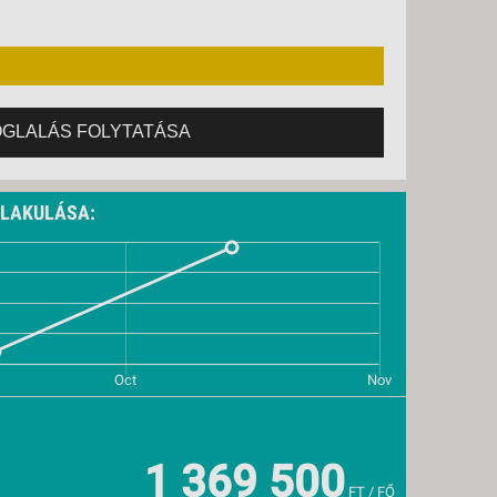
OGLALÁS FOLYTATÁSA
ALAKULÁSA:
1 369 500
FT / FŐ