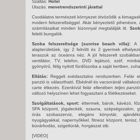
KÖZ
Szállás:
Hotel
Utazás:
menetrendszerinti járattal
TEN
SZÁ
Csodálatos természeti környezet ötvöződik a kimagasló
modern felszereltséggel. Akár kényeztető pihenésre, a
SZÁ
számításaikat minden bizonnyal megtalálják itt.
Szob
CSÚ
feletti bungalók.
BUD
Szoba felszereltsége (sunrise beach villa):
A 
UTA
alapterületűek, így 2 felnőtt és 2 gyermek elhelyez
teraszuk az óceánra néz. A jól felszerelt szobákba
ventilátor, TV, telefon, DVD lejátszó, széf, minibár
gyönyörű, félig nyitott fürdőszoba a saját kertben, zuh
Ellátás:
Reggeli svédasztalos rendszerben. Felár el
panzió is választható. Ebédnél és vacsoránál váltakozik
carte étkezés. Ezenkívül felár ellenében
teljes panzi
változó helyszínen lehet fogyasztani a főétkezéseket.
Szolgáltatások, sport:
éttermek, bárok, kávézó, főz
SPA központ, jógaleckék, szauna, szépségszalon, 
órás szobaszerviz, elegáns könyvtár, ajándé
nyugágyakkal, napernyőkkel, fitnesz központ, tenisz, 
búvárkodás, szigettúrák, horgászat stb.
[VIDEO]