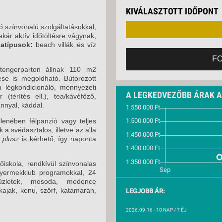
VETLEN
KIVÁLASZTOTT IDŐPONT
GERPARTI
LLÁSOK
 színvonalú szolgáltatásokkal,
kár aktív időtöltésre vágynak,
LLODÁK
atípusok:
beach villák és víz
SZDÁVAL
F
AVÁR TOURS
tengerparton állnak 110 m2
ZÁSOK
ése is megoldható. Bútorozott
n légkondicionáló, mennyezeti
A LEGKEDVEZŐBB ÁRAK 
 (térítés ell.), tea/kávéfőző,
annyal, káddal.
lenében félpanzió vagy teljes
 a svédasztalos, illetve az a'la
ó plusz
is kérhető, így naponta
őiskola, rendkívül színvonalas
gyermekklub programokkal, 24
küzletek, mosoda, medence
kajak, kenu, szörf, katamarán,
LEGJOBB ÁR:
2026.09.16
- 10 NAP / 7 ÉJ