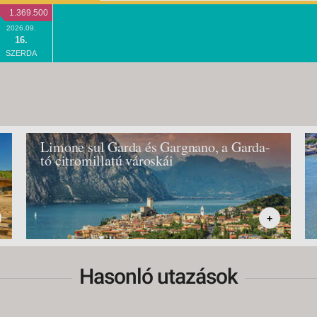
1.369.500
2026.09.
16.
SZERDA
Limone sul Garda és Gargnano, a Garda-
tó citromillatú városkái
+
Hasonló utazások