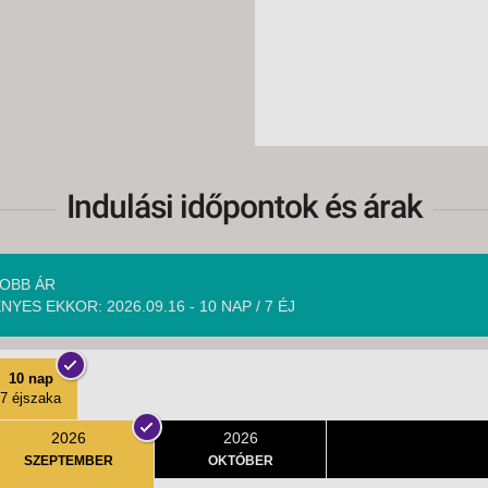
Indulási időpontok és árak
OBB ÁR
NYES EKKOR: 2026.09.16 - 10 NAP / 7 ÉJ
10 nap
7 éjszaka
2026
2026
SZEPTEMBER
OKTÓBER