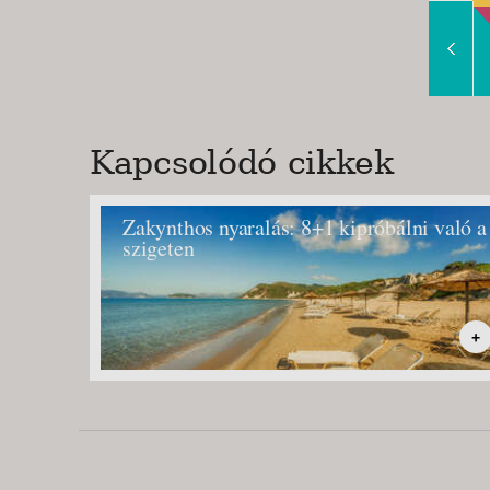
Slide Right
Kapcsolódó cikkek
Zakynthos nyaralás: 8+1 kipróbálni való a
szigeten
+