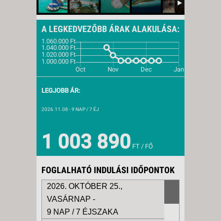
A LEGKEDVEZŐBB ÁRAK ALAKULÁSA:
LEGJOBB ÁR:
2026.11.08
- 9 NAP / 7 ÉJ
1 003 890
FT / FŐ
FOGLALHATÓ INDULÁSI IDŐPONTOK
2026. OKTÓBER 25.,
VASÁRNAP -
9 NAP / 7 ÉJSZAKA