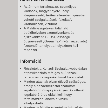
Az ár nem tartalmazza: személyes
kiadások, magyar nyelvű helyi
idegenvezető, térítés ellenében igénybe
vehető szolgáltatások, fakultatív
kirándulások, vízumot.
A Maldív-szigeteken található
üdülőhelyeken személyenként és
éjszakánként 12 USD összegű
úgynevezett „Green Tax” (környezeti adó)
fizetendő, amelyet a helyszínen kell
rendezni.
Információ
Részletek a Konzuli Szolgálat weboldalán
https://konzinfo.mfa.gov.hu/utazasi-
tanacsok-orszagonkent/maldiv-szigetek
Minden utasnak olyan útlevél szükséges,
amely a hazaérkezéstől számított
legalább 6 hónapig érvényes. Az útlevél
legalább 2 üres oldalt kell, hogy
tartalmazzon, ahová a vízum
elhelyezhető.
Minden, a Maldív-szigetekre érkező és