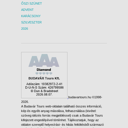
ŐSZI SZÜNET
ADVENT
KARÁCSONY
SZILVESZTER
2026
budavartours.hu ©1998-
2026.
A Budavár Tours web-oldalain található összes információ,
kép és egyéb anyag másolása, felhasználása (kivétel:
szöveg idézés forrás megjelöléssel) csak a Budavár Tours
kifejezett engedélyével történhet. Tájékoztatjuk, hogy az
oldalon szereplő helyesírási- és hibás feltöltésből származó