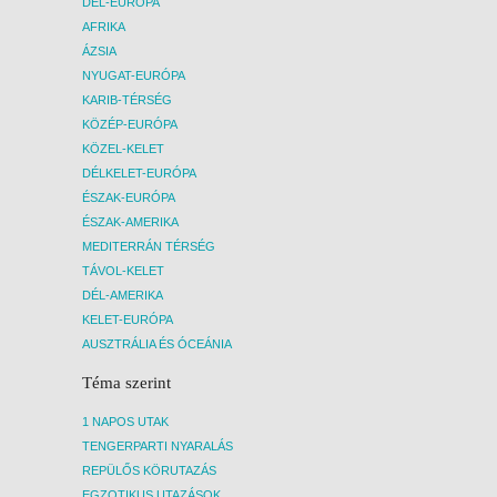
DÉL-EURÓPA
búvárkodás, szigettúra, éjszakai/ reggeli
AFRIKA
horgászat.
Részvételi díjakat a repülőjegy árának
ÁZSIA
változása befolyásolhatja!
NYUGAT-EURÓPA
Az utazás más időpontban is lehetséges,
KARIB-TÉRSÉG
kérje ajánlatunkat!
KÖZÉP-EURÓPA
[VIDEO]
KÖZEL-KELET
DÉLKELET-EURÓPA
Az utazás menetrendszerinti
ÉSZAK-EURÓPA
repülőjáratokkal történik, a repülőjegy
ÉSZAK-AMERIKA
árának változása befolyásolhatja a
MEDITERRÁN TÉRSÉG
részvételi díjat!
TÁVOL-KELET
DÉL-AMERIKA
KELET-EURÓPA
AUSZTRÁLIA ÉS ÓCEÁNIA
Téma szerint
1 NAPOS UTAK
TENGERPARTI NYARALÁS
REPÜLŐS KÖRUTAZÁS
EGZOTIKUS UTAZÁSOK