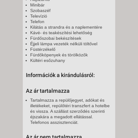
Minibár
Szobaszéf
Televízió
Telefon
Kilátás a strandra és a naplementére
Kávé- és teakészítési lehetőség
Fürdőszobai bekészítések
Éjjeli lámpa vezeték nélküli töltővel
Füstérzékelő
Fürdőköpenyek és törölközők
Kültéri esőzuhany
Információk a kirándulásról:
Az ár tartalmazza
Tartalmazza a repülőjegyet, adókat és
illetékeket, repülőtéri transzfert a hotelbe
és vissza. A szállást szerződés szerinti
éjszakára a megadott ellátással.
Telefonos asszisztenciát.
Az ár nem tartalmazza