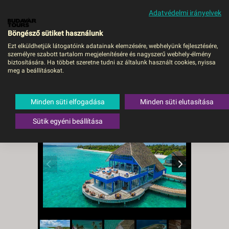
Adatvédelmi irányelvek
MENÜ
Böngésző sütiket használunk
Ezt elküldhetjük látogatóink adatainak elemzésére, webhelyünk fejlesztésére,
személyre szabott tartalom megjelenítésére és nagyszerű webhely-élmény
Ifuru Maldives Resort -
biztosítására. Ha többet szeretne tudni az általunk használt cookies, nyissa
meg a beállításokat.
Budapest, Repülő
Maldív-szigetek
Minden süti elfogadása
Minden süti elutasítása
Sütik egyéni beállítása