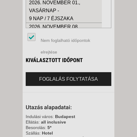
2026. NOVEMBER 01.,
VASÁRNAP -
9 NAP / 7 ÉJSZAKA
2026. NOVEMBER 08.,
VASÁRNAP -
Nem foglalható időpontok
9 NAP / 7 ÉJSZAKA
2026. NOVEMBER 15.,
elrejtése
VASÁRNAP -
KIVÁLASZTOTT IDŐPONT
9 NAP / 7 ÉJSZAKA
2026. NOVEMBER 22.,
FOGLALÁS FOLYTATÁSA
VASÁRNAP -
9 NAP / 7 ÉJSZAKA
2026. NOVEMBER 29.,
Utazás alapadatai:
VASÁRNAP -
9 NAP / 7 ÉJSZAKA
Indulási város:
Budapest
Ellátás:
all inclusive
2026. DECEMBER 06.,
Besorolás:
5*
VASÁRNAP -
Szállás:
Hotel