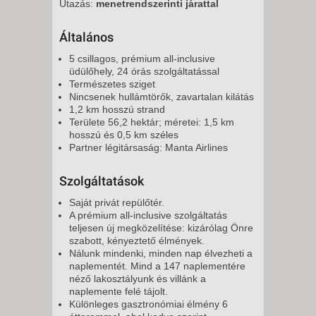
Utazás:
menetrendszerinti járattal
9 NAP / 7 ÉJSZAKA
2026. DECEMBER 13.,
Általános
VASÁRNAP -
5 csillagos, prémium all-inclusive
9 NAP / 7 ÉJSZAKA
üdülőhely, 24 órás szolgáltatással
Természetes sziget
Nincsenek hullámtörők, zavartalan kilátás
1,2 km hosszú strand
Területe 56,2 hektár; méretei: 1,5 km
hosszú és 0,5 km széles
Partner légitársaság: Manta Airlines
Szolgáltatások
Saját privát repülőtér.
A prémium all-inclusive szolgáltatás
teljesen új megközelítése: kizárólag Önre
szabott, kényeztető élmények.
Nálunk mindenki, minden nap élvezheti a
naplementét. Mind a 147 naplementére
néző lakosztályunk és villánk a
naplemente felé tájolt.
Különleges gasztronómiai élmény 6