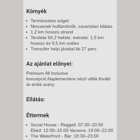
Környék
Természetes sziget
Nincsenek hullámtörők, zavartalan kilátás
1,2 km hosszú strand
Területe 56,2 hektár; méretei: 1,5 km
hosszú és 0,5 km széles
Transzfer helyi járattal kb 27 perc
Az ajánlat előnyei:
Prémium All Inclusive
koncepció;Naplementére néző villák;Kiváló
ár-érték arány
Ellátás:
Éttermek
Social House - Reggeli: 07:30–10:30
Ebéd: 12:00–15:00 Vacsora: 19:00–22:00
The Waterfront - Bár: 18:30–23:00