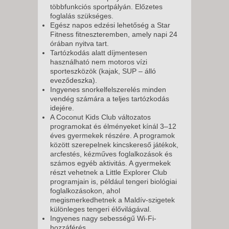
többfunkciós sportpályán. Előzetes
foglalás szükséges.
Egész napos edzési lehetőség a Star
Fitness fitneszteremben, amely napi 24
órában nyitva tart.
Tartózkodás alatt díjmentesen
használható nem motoros vízi
sporteszközök (kajak, SUP – álló
eveződeszka).
Ingyenes snorkelfelszerelés minden
vendég számára a teljes tartózkodás
idejére.
A Coconut Kids Club változatos
programokat és élményeket kínál 3–12
éves gyermekek részére. A programok
között szerepelnek kincskereső játékok,
arcfestés, kézműves foglalkozások és
számos egyéb aktivitás. A gyermekek
részt vehetnek a Little Explorer Club
programjain is, például tengeri biológiai
foglalkozásokon, ahol
megismerkedhetnek a Maldív-szigetek
különleges tengeri élővilágával.
Ingyenes nagy sebességű Wi-Fi-
hozzáférés.