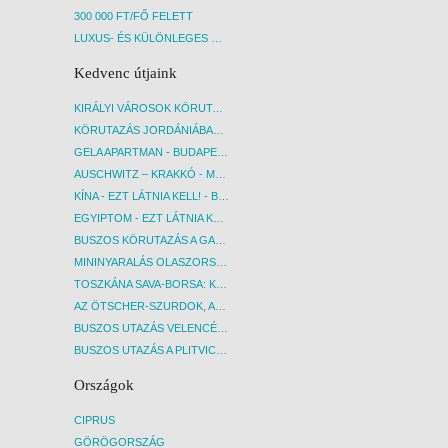
300 000 FT/FŐ FELETT
LUXUS- ÉS KÜLÖNLEGES UTAK
Kedvenc útjaink
KIRÁLYI VÁROSOK KÖRUTAZÁS KÖZVETLEN REPÜLŐJÁRATTAL - BUDAPEST, REPÜLŐ
KÖRUTAZÁS JORDÁNIÁBAN, HOLT-TENGERI PIHENÉSSEL - BUDAPEST, REPÜLŐ
GELA APARTMAN - BUDAPEST, REPÜLŐ
AUSCHWITZ – KRAKKÓ - MEGRÁZÓ IDŐUTAZÁS! - BUDAPEST, BUSZ
KÍNA - EZT LÁTNIA KELL! - BUDAPEST, REPÜLŐ
EGYIPTOM - EZT LÁTNIA KELL! - BUDAPEST, REPÜLŐ
BUSZOS KÖRUTAZÁS A GARDA-TÓ KÖRNYÉKÉN - BUDAPEST, BUSZ
MININYARALÁS OLASZORSZÁGBAN: ÉSZAK-OLASZ GYÖNGYSZEMEK NYOMÁBAN - BUDAPEST, BUSZ
TOSZKÁNA SAVA-BORSA: KÓSTOLÓK ÉS KULTURÁLIS UTAZÁS - BUDAPEST, BUSZ
AZ ÖTSCHER-SZURDOK, AUSZTRIA GRAND CANYONJA - BUDAPEST, BUSZ
BUSZOS UTAZÁS VELENCÉBE - BUDAPEST, BUSZ
BUSZOS UTAZÁS A PLITVICEI-TAVAK NEMZETI PARKBA - BUDAPEST, BUSZ
Országok
CIPRUS
GÖRÖGORSZÁG