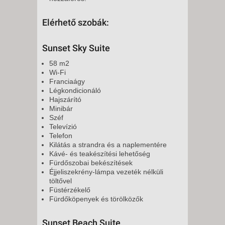
Elérhető szobák:
Sunset Sky Suite
58 m2
Wi-Fi
Franciaágy
Légkondicionáló
Hajszárító
Minibár
Széf
Televízió
Telefon
Kilátás a strandra és a naplementére
Kávé- és teakészítési lehetőség
Fürdőszobai bekészítések
Éjjeliszekrény-lámpa vezeték nélküli
töltővel
Füstérzékelő
Fürdőköpenyek és törölközők
Sunset Beach Suite