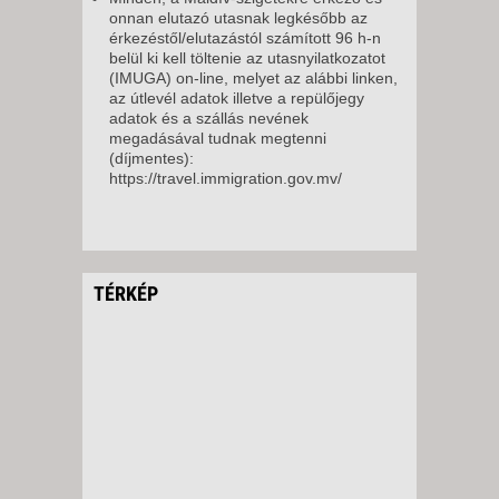
onnan elutazó utasnak legkésőbb az
érkezéstől/elutazástól számított 96 h-n
belül ki kell töltenie az utasnyilatkozatot
(IMUGA) on-line, melyet az alábbi linken,
az útlevél adatok illetve a repülőjegy
adatok és a szállás nevének
megadásával tudnak megtenni
(díjmentes):
https://travel.immigration.gov.mv/
TÉRKÉP