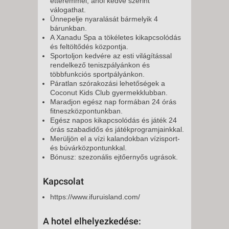
étteremmel, ahol kedve szerint
válogathat.
Ünnepelje nyaralását bármelyik 4
bárunkban.
A Xanadu Spa a tökéletes kikapcsolódás
és feltöltődés központja.
Sportoljon kedvére az esti világítással
rendelkező teniszpályánkon és
többfunkciós sportpályánkon.
Páratlan szórakozási lehetőségek a
Coconut Kids Club gyermekklubban.
Maradjon egész nap formában 24 órás
fitneszközpontunkban.
Egész napos kikapcsolódás és játék 24
órás szabadidős és játékprogramjainkkal.
Merüljön el a vízi kalandokban vízisport-
és búvárközpontunkkal.
Bónusz: szezonális ejtőernyős ugrások.
Kapcsolat
https://www.ifuruisland.com/
A hotel elhelyezkedése: