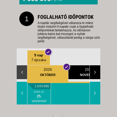
FOGLALHATÓ IDŐPONTOK
1
A naptár segítségével válassza ki mikor
kíván indulni! A naptár csak a foglalható
időpontokat tartalmazza. Az idősávon
jobbra-balra tud mozogni a nyilak
segítségével, választását pedig a sárga szín
jelöli.
9 nap
7 éjszaka
2026
2026
OKTÓBER
NOVEMBER
1.043.690
2026.10.
25.
VASÁRNAP