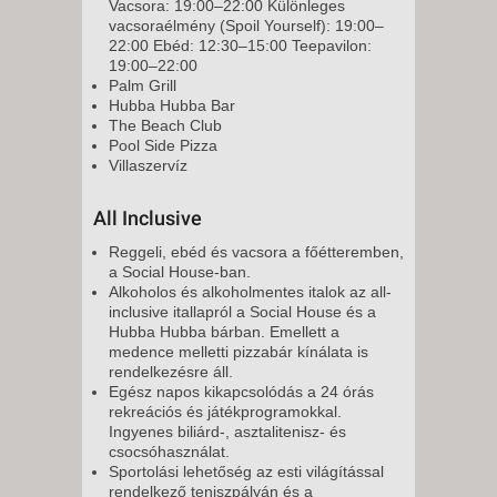
Vacsora: 19:00–22:00 Különleges
vacsoraélmény (Spoil Yourself): 19:00–
22:00 Ebéd: 12:30–15:00 Teepavilon:
19:00–22:00
Palm Grill
Hubba Hubba Bar
The Beach Club
Pool Side Pizza
Villaszervíz
All Inclusive
Reggeli, ebéd és vacsora a főétteremben,
a Social House-ban.
Alkoholos és alkoholmentes italok az all-
inclusive itallapról a Social House és a
Hubba Hubba bárban. Emellett a
medence melletti pizzabár kínálata is
rendelkezésre áll.
Egész napos kikapcsolódás a 24 órás
rekreációs és játékprogramokkal.
Ingyenes biliárd-, asztalitenisz- és
csocsóhasználat.
Sportolási lehetőség az esti világítással
rendelkező teniszpályán és a