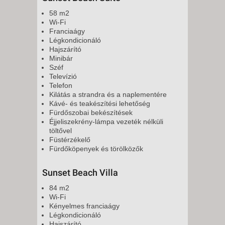
58 m2
Wi-Fi
Franciaágy
Légkondicionáló
Hajszárító
Minibár
Széf
Televízió
Telefon
Kilátás a strandra és a naplementére
Kávé- és teakészítési lehetőség
Fürdőszobai bekészítések
Éjjeliszekrény-lámpa vezeték nélküli
töltővel
Füstérzékelő
Fürdőköpenyek és törölközők
Sunset Beach Villa
84 m2
Wi-Fi
Kényelmes franciaágy
Légkondicionáló
Hajszárító