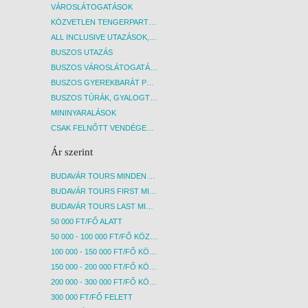
VÁROSLÁTOGATÁSOK
KÖZVETLEN TENGERPARTI SZÁLLÁSOK
ALL INCLUSIVE UTAZÁSOK, NYARALÁSOK
BUSZOS UTAZÁS
BUSZOS VÁROSLÁTOGATÁSOK
BUSZOS GYEREKBARÁT PROGRAMOK
BUSZOS TÚRÁK, GYALOGTÚRÁK
MININYARALÁSOK
CSAK FELNŐTT VENDÉGEKET FOGADÓ SZÁLLÁSOK
Ár szerint
BUDAVÁR TOURS MINDEN AKCIÓS ÚT
BUDAVÁR TOURS FIRST MINUTE AKCIÓS UTAK
BUDAVÁR TOURS LAST MINUTE AKCIÓS UTAK
50 000 FT/FŐ ALATT
50 000 - 100 000 FT/FŐ KÖZÖTT
100 000 - 150 000 FT/FŐ KÖZÖTT
150 000 - 200 000 FT/FŐ KÖZÖTT
200 000 - 300 000 FT/FŐ KÖZÖTT
300 000 FT/FŐ FELETT