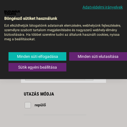
Adatvédelmi irányelvek
MENÜ
Böngésző sütiket használunk
Ezt elküldhetjük látogatóink adatainak elemzésére, webhelyünk fejlesztésére,
személyre szabott tartalom megjelenítésére és nagyszerű webhely-élmény
Buenos Aires
biztosítására. Ha többet szeretne tudni az általunk használt cookies, nyissa
meg a beállításokat.
4 db a keresésnek
Összesen
megfelelő utazást
találtunk.
Minden süti elfogadása
Minden süti elutasítása
A keresővel tovább szűkítheti a
találati listát!
Sütik egyéni beállítása
RENDEZÉS:
Indulás szerint növekvő
UTAZÁS MÓDJA
repülő