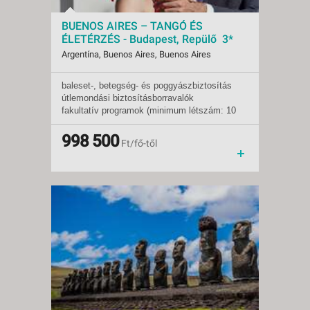
BUENOS AIRES – TANGÓ ÉS
ÉLETÉRZÉS - Budapest, Repülő 3*
Argentína, Buenos Aires, Buenos Aires
baleset-, betegség- és poggyászbiztosítás
Indulások:
2027.01.24-tól
útlemondási biztosítás
borravalók
Időpontok:
1 db
fakultatív programok (minimum létszám: 10
Ellátás:
reggeli
fő)
Típus:
Tengerparti üdülés
Besorolás:
998 500
3*
Ft/fő-től
Szállás:
Hotel
Utazás:
menetrendszerinti járattal