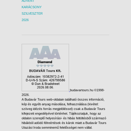
ADVENT
KARÁCSONY
SZILVESZTER
2026
budavartours.hu ©1998-
2026.
A Budavár Tours web-oldalain található összes információ,
kép és egyéb anyag másolása, felhasználása (kivétel:
szöveg idézés forrás megjelöléssel) csak a Budavár Tours
kifejezett engedélyével történhet. Tájékoztatjuk, hogy az
oldalon szereplő helyesírási- és hibás feltöltésből származó
hibákból adódó félreértések és károk miatt a Budavár Tours
Utazási Iroda semminemű felelősséget nem vállal.