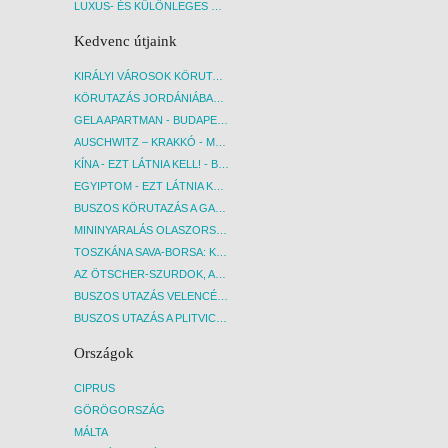
LUXUS- ÉS KÜLÖNLEGES UTAK
Kedvenc útjaink
KIRÁLYI VÁROSOK KÖRUTAZÁS KÖZVETLEN REPÜLŐJÁRATTAL - BUDAPEST, REPÜLŐ
KÖRUTAZÁS JORDÁNIÁBAN, HOLT-TENGERI PIHENÉSSEL - BUDAPEST, REPÜLŐ
GELA APARTMAN - BUDAPEST, REPÜLŐ
AUSCHWITZ – KRAKKÓ - MEGRÁZÓ IDŐUTAZÁS! - BUDAPEST, BUSZ
KÍNA - EZT LÁTNIA KELL! - BUDAPEST, REPÜLŐ
EGYIPTOM - EZT LÁTNIA KELL! - BUDAPEST, REPÜLŐ
BUSZOS KÖRUTAZÁS A GARDA-TÓ KÖRNYÉKÉN - BUDAPEST, BUSZ
MININYARALÁS OLASZORSZÁGBAN: ÉSZAK-OLASZ GYÖNGYSZEMEK NYOMÁBAN - BUDAPEST, BUSZ
TOSZKÁNA SAVA-BORSA: KÓSTOLÓK ÉS KULTURÁLIS UTAZÁS - BUDAPEST, BUSZ
AZ ÖTSCHER-SZURDOK, AUSZTRIA GRAND CANYONJA - BUDAPEST, BUSZ
BUSZOS UTAZÁS VELENCÉBE - BUDAPEST, BUSZ
BUSZOS UTAZÁS A PLITVICEI-TAVAK NEMZETI PARKBA - BUDAPEST, BUSZ
Országok
CIPRUS
GÖRÖGORSZÁG
MÁLTA