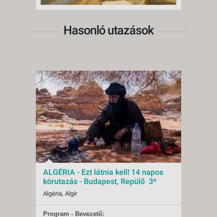
Hasonló utazások
ALGÉRIA - Ezt látnia kell! 14 napos
körutazás - Budapest, Repülő 3*
Algéria, Algír
Program - Bevezető:
Indulások:
2026.11.09-tól