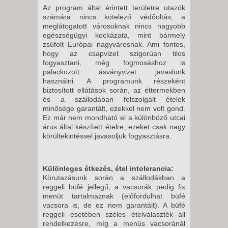
Az program által érintett területre utazók
számára nincs kötelező védőoltás, a
meglátogatott városoknak nincs nagyobb
egészségügyi kockázata, mint bármely
zsúfolt Európai nagyvárosnak. Ami fontos,
hogy az csapvizet szigorúan tilos
fogyasztani, még fogmosáshoz is
palackozott ásványvizet javaslunk
használni. A programunk részeként
biztosított ellátások során, az éttermekben
és a szállodában felszolgált ételek
minősége garantált, ezekkel nem volt gond.
Ez már nem mondható el a különböző utcai
árus által készített ételre, ezeket csak nagy
körültekintéssel javasoljuk fogyasztásra.
Különleges étkezés, étel intolerancia:
Körutazásunk során a szállodákban a
reggeli büfé jellegű, a vacsorák pedig fix
menüt tartalmaznak (előfordulhat büfé
vacsora is, de ez nem garantált). A büfé
reggeli esetében széles ételválaszték áll
rendelkezésre, míg a menüs vacsoránál