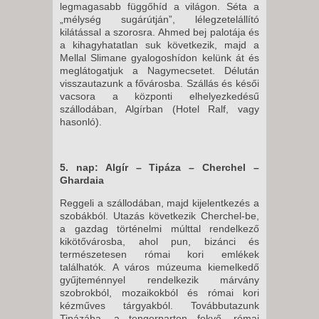
legmagasabb függőhíd a világon. Séta a
„mélység sugárútján”, lélegzetelállító
kilátással a szorosra. Ahmed bej palotája és
a kihagyhatatlan suk következik, majd a
Mellal Slimane gyalogoshídon kelünk át és
meglátogatjuk a Nagymecsetet. Délután
visszautazunk a fővárosba. Szállás és késői
vacsora a központi elhelyezkedésű
szállodában, Algírban (Hotel Ralf, vagy
hasonló).
5. nap: Algír – Tipáza – Cherchel –
Ghardaia
Reggeli a szállodában, majd kijelentkezés a
szobákból. Utazás következik Cherchel-be,
a gazdag történelmi múlttal rendelkező
kikötővárosba, ahol pun, bizánci és
természetesen római kori emlékek
találhatók. A város múzeuma kiemelkedő
gyűjteménnyel rendelkezik márvány
szobrokból, mozaikokból és római kori
kézműves tárgyakból. Továbbutazunk
Tipázába, a tengerparton fekvő, római