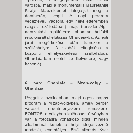
városba, majd a monumentális Mauretániai
Királyi Mauzóleumot látogatjuk meg a
dombtetőn, végül. A napi program
végeztével, vacsora egy helyi étteremben
(vagy a szállodában), majd transzfer Algír
nemzetközi repülőtérre, ahonnan belföldi
repülőjárattal elutazás Ghardaia-ba. Az esti
járat megérkezése után transzfer a
szálláshelyre. A szobák elfoglalása a
központi elhelyezkedésű szállodában,
Ghardaia-ban (Hotel Le Belvedere, vagy
hasonló).
6. nap: Ghardaia – Mzab-völgy –
Ghardaia
Reggeli a szállodában, majd egész napos
program a M’zab-völgyben, amely berber
városok erődítményszerű rendszere.
FONTOS
: a völgyben különösen érvényben
van a fotózásra vonatkozó tiltás, minden
alkalommal kérjék a helyi idegenvezető
tanácsát, engedélyét! Első állomás Ksar