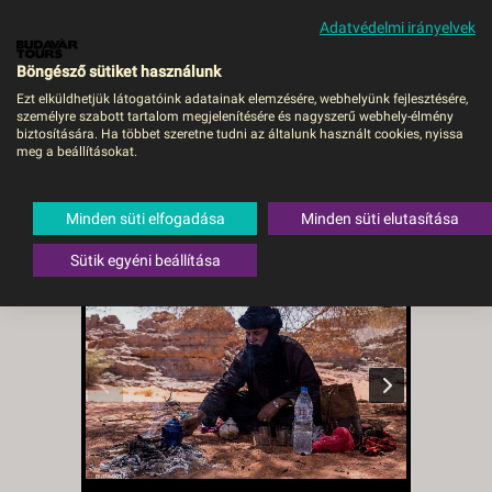
Adatvédelmi irányelvek
MENÜ
Böngésző sütiket használunk
Ezt elküldhetjük látogatóink adatainak elemzésére, webhelyünk fejlesztésére,
személyre szabott tartalom megjelenítésére és nagyszerű webhely-élmény
ALGÉRIA - Ezt látnia kell!
biztosítására. Ha többet szeretne tudni az általunk használt cookies, nyissa
meg a beállításokat.
14 napos körutazás -
Budapest, Repülő
Minden süti elfogadása
Minden süti elutasítása
Algéria
,
Algír
Sütik egyéni beállítása