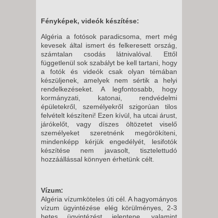
Fényképek, videók készítése:
Algéria a fotósok paradicsoma, mert még
kevesek által ismert és felkeresett ország,
számtalan csodás látnivalóval. Ettől
függetlenül sok szabályt be kell tartani, hogy
a fotók és videók csak olyan témában
készüljenek, amelyek nem sértik a helyi
rendelkezéseket. A legfontosabb, hogy
kormányzati, katonai, rendvédelmi
épületekről, személyekről szigorúan tilos
felvételt készíteni! Ezen kívül, ha utcai árust,
járókelőt, vagy díszes öltözetet viselő
személyeket szeretnénk megörökíteni,
mindenképp kérjük engedélyét, lesifotók
készítése nem javasolt, tisztelettudó
hozzáállással könnyen érhetünk célt.
Vízum:
Algéria vízumköteles úti cél. A hagyományos
vízum ügyintézése elég körülményes, 2-3
hetes ügyintézést jelentene, valamint