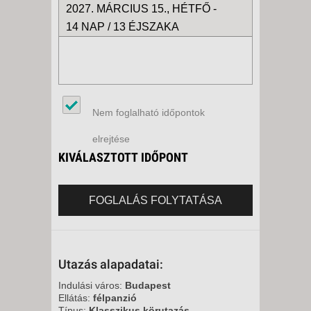
2027. MÁRCIUS 15., HÉTFŐ -
14 NAP / 13 ÉJSZAKA
Nem foglalható időpontok
elrejtése
KIVÁLASZTOTT IDŐPONT
FOGLALÁS FOLYTATÁSA
Utazás alapadatai:
Indulási város:
Budapest
Ellátás:
félpanzió
Típus:
Klasszikus körutazás