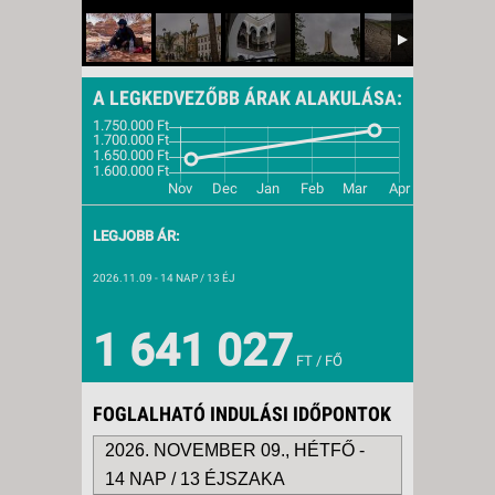
A LEGKEDVEZŐBB ÁRAK ALAKULÁSA:
LEGJOBB ÁR:
2026.11.09
- 14 NAP / 13 ÉJ
1 641 027
FT / FŐ
FOGLALHATÓ INDULÁSI IDŐPONTOK
2026. NOVEMBER 09., HÉTFŐ -
14 NAP / 13 ÉJSZAKA