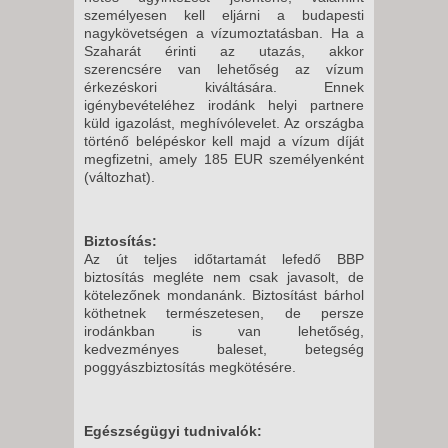
személyesen kell eljárni a budapesti
nagykövetségen a vízumoztatásban. Ha a
Szaharát érinti az utazás, akkor
szerencsére van lehetőség az vízum
érkezéskori kiváltására. Ennek
igénybevételéhez irodánk helyi partnere
küld igazolást, meghívólevelet. Az országba
történő belépéskor kell majd a vízum díját
megfizetni, amely 185 EUR személyenként
(változhat).
Biztosítás:
Az út teljes időtartamát lefedő BBP
biztosítás megléte nem csak javasolt, de
kötelezőnek mondanánk. Biztosítást bárhol
köthetnek természetesen, de persze
irodánkban is van lehetőség,
kedvezményes baleset, betegség
poggyászbiztosítás megkötésére.
Egészségügyi tudnivalók: