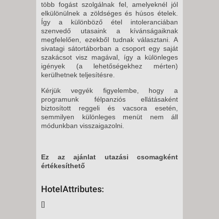
több fogást szolgálnak fel, amelyeknél jól
elkülönülnek a zöldséges és húsos ételek.
Így a különböző étel intoleranciában
szenvedő utasaink a kívánságaiknak
megfelelően, ezekből tudnak választani. A
sivatagi sátortáborban a csoport egy saját
szakácsot visz magával, így a különleges
igények (a lehetőségekhez mérten)
kerülhetnek teljesítésre.
Kérjük vegyék figyelembe, hogy a
programunk félpanziós ellátásaként
biztosított reggeli és vacsora esetén,
semmilyen különleges menüt nem áll
módunkban visszaigazolni.
Ez az ajánlat utazási csomagként
értékesíthető
HotelAttributes:
[]