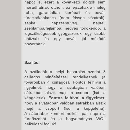
napot is, ezért a következő dolgok sem
maradhatnak otthon: az éjszakákra meleg
ruha, garantáltan kipróbált és bevált
túracipő/bakancs (nem frissen vásárolt),
sapka, napszemüveg, naptej,
zseblámpa/fejlámpa, nedves törlőkendő, a
legszükségesebb gyógyszerek, egy kisebb
hátizsák és egy bevált jól működő
powerbank.
Szállás:
A szállodák a helyi besorolás szerint 3
csillagos minősítéssel rendelkeznek (a
fővárosban 4 csillagos). Fontos felhívni a
figyelmet, hogy a sivatagban valóban
sátrakban alszik majd a csoport (lsd. a
képgaléria).
Fontos felhívni a figyelmet,
hogy a sivatagban valóban sátrakban alszik
majd a csoport (lsd. a képgaléria).
A sátortábor komfort nélküli, pár napra a
fürdőszobát és a hagyományos WC-t
nélkülözni fogjuk!