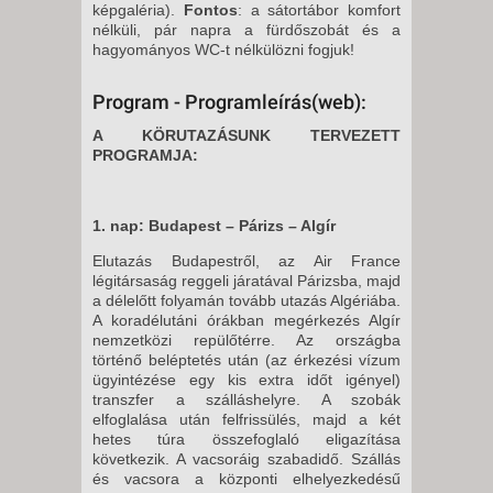
képgaléria).
Fontos
: a sátortábor komfort
nélküli, pár napra a fürdőszobát és a
hagyományos WC-t nélkülözni fogjuk!
Program - Programleírás(web):
A KÖRUTAZÁSUNK TERVEZETT
PROGRAMJA:
1. nap: Budapest – Párizs – Algír
Elutazás Budapestről, az Air France
légitársaság reggeli járatával Párizsba, majd
a délelőtt folyamán tovább utazás Algériába.
A koradélutáni órákban megérkezés Algír
nemzetközi repülőtérre. Az országba
történő beléptetés után (az érkezési vízum
ügyintézése egy kis extra időt igényel)
transzfer a szálláshelyre. A szobák
elfoglalása után felfrissülés, majd a két
hetes túra összefoglaló eligazítása
következik. A vacsoráig szabadidő. Szállás
és vacsora a központi elhelyezkedésű