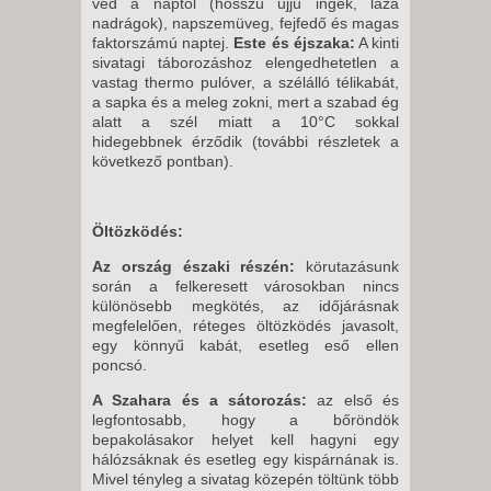
véd a naptól (hosszú ujjú ingek, laza
nadrágok), napszemüveg, fejfedő és magas
faktorszámú naptej.
Este és éjszaka:
A kinti
sivatagi táborozáshoz elengedhetetlen a
vastag thermo pulóver, a szélálló télikabát,
a sapka és a meleg zokni, mert a szabad ég
alatt a szél miatt a 10°C sokkal
hidegebbnek érződik (további részletek a
következő pontban).
Öltözködés:
Az ország északi részén:
körutazásunk
során a felkeresett városokban nincs
különösebb megkötés, az időjárásnak
megfelelően, réteges öltözködés javasolt,
egy könnyű kabát, esetleg eső ellen
poncsó.
A Szahara és a sátorozás:
az első és
legfontosabb, hogy a bőröndök
bepakolásakor helyet kell hagyni egy
hálózsáknak és esetleg egy kispárnának is.
Mivel tényleg a sivatag közepén töltünk több