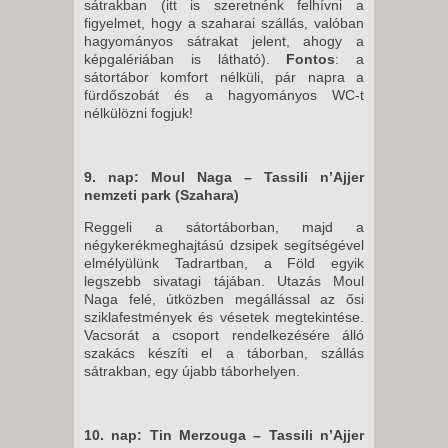
sátrakban (itt is szeretnénk felhívni a
figyelmet, hogy a szaharai szállás, valóban
hagyományos sátrakat jelent, ahogy a
képgalériában is látható).
Fontos
: a
sátortábor komfort nélküli, pár napra a
fürdőszobát és a hagyományos WC-t
nélkülözni fogjuk!
9. nap: Moul Naga – Tassili n’Ajjer
nemzeti park (Szahara)
Reggeli a sátortáborban, majd a
négykerékmeghajtású dzsipek segítségével
elmélyülünk Tadrartban, a Föld egyik
legszebb sivatagi tájában. Utazás Moul
Naga felé, útközben megállással az ősi
sziklafestmények és vésetek megtekintése.
Vacsorát a csoport rendelkezésére álló
szakács készíti el a táborban, szállás
sátrakban, egy újabb táborhelyen.
10. nap: Tin Merzouga – Tassili n’Ajjer