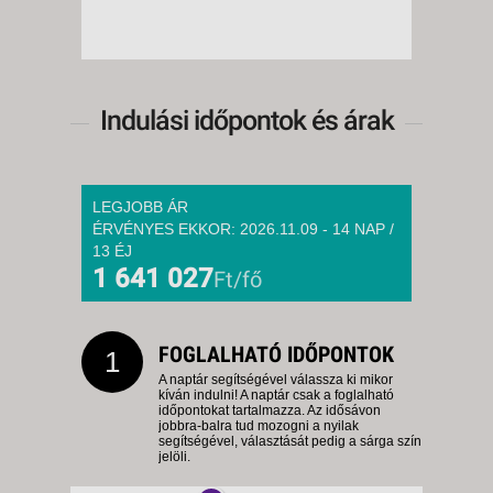
Indulási időpontok és árak
LEGJOBB ÁR
ÉRVÉNYES EKKOR: 2026.11.09 - 14 NAP /
13 ÉJ
1 641 027
Ft/fő
FOGLALHATÓ IDŐPONTOK
1
A naptár segítségével válassza ki mikor
kíván indulni! A naptár csak a foglalható
időpontokat tartalmazza. Az idősávon
jobbra-balra tud mozogni a nyilak
segítségével, választását pedig a sárga szín
jelöli.