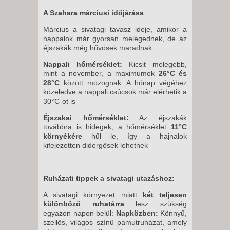
A Szahara márciusi időjárása
Március a sivatagi tavasz ideje, amikor a
nappalok már gyorsan melegednek, de az
éjszakák még hűvösek maradnak.
Nappali hőmérséklet:
Kicsit melegebb,
mint a november, a maximumok
26°C és
28°C
között mozognak. A hónap végéhez
közeledve a nappali csúcsok már elérhetik a
30°C-ot is
Éjszakai hőmérséklet:
Az éjszakák
továbbra is hidegek, a hőmérséklet
11°C
környékére
hűl le, így a hajnalok
kifejezetten didergősek lehetnek
Ruházati tippek a sivatagi utazáshoz:
A sivatagi környezet miatt
két teljesen
különböző ruhatárra
lesz szükség
egyazon napon belül:
Napközben:
Könnyű,
szellős, világos színű pamutruházat, amely