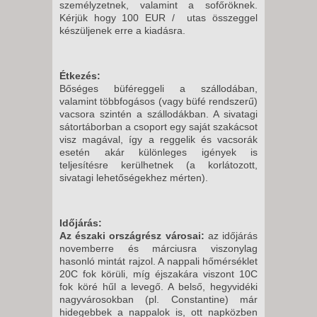
személyzetnek, valamint a sofőröknek.
Kérjük hogy 100 EUR / utas összeggel
készüljenek erre a kiadásra.
Étkezés:
Bőséges büféreggeli a szállodában,
valamint többfogásos (vagy büfé rendszerű)
vacsora szintén a szállodákban. A sivatagi
sátortáborban a csoport egy saját szakácsot
visz magával, így a reggelik és vacsorák
esetén akár különleges igények is
teljesítésre kerülhetnek (a korlátozott,
sivatagi lehetőségekhez mérten).
Időjárás:
Az északi országrész városai:
az időjárás
novemberre és márciusra viszonylag
hasonló mintát rajzol. A nappali hőmérséklet
20C fok körüli, míg éjszakára viszont 10C
fok köré hűl a levegő. A belső, hegyvidéki
nagyvárosokban (pl. Constantine) már
hidegebbek a nappalok is, ott napközben