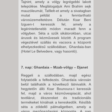
Tajnint, amely a völgy legrégebbi lakott
települése. Meglátogatjuk Ami Brahim sejk
mauzóleumát, Tafilelt-et amely a sivatagban
mutat példát a fenntartható
városüzemeltetésre. Délután Ksar Beni
Izguen-t keressük fel, amely a
legérintetlenebb módon maradt fenn a
völgyben. Séta a szűk sikátorokban, utcai
árusok és kézművesek között. A program
végeztével szállás és vacsora a központi
elhelyezkedésű szállodában, Ghardaia-ban
(Hotel Le Belvedere, vagy hasonló).
7. nap: Ghardaia – Mzab-völgy – Djanet
Reggeli a szállodában, majd egész
folytatódik a felfedezés. Ghardaïa városán
belül találhatók a következő látnivalók. A
hegytetőn álló Ksar Bounoura-t keressük
fel, majd a város kézművespiacát, ahol
textilárut, ékszereket és tradicionális
termékeket kínálnak a kereskedők. Később
séta a zöldellő pálmaligetben, amely a
város mezőgazdasági központja. A nap