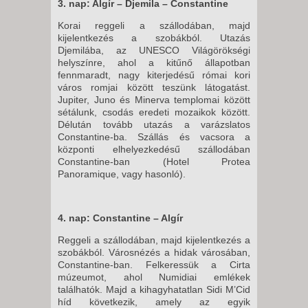
3. nap: Algír – Djemila – Constantine
Korai reggeli a szállodában, majd
kijelentkezés a szobákból. Utazás
Djemilába, az UNESCO Világörökségi
helyszínre, ahol a kitűnő állapotban
fennmaradt, nagy kiterjedésű római kori
város romjai között teszünk látogatást.
Jupiter, Juno és Minerva templomai között
sétálunk, csodás eredeti mozaikok között.
Délután tovább utazás a varázslatos
Constantine-ba. Szállás és vacsora a
központi elhelyezkedésű szállodában
Constantine-ban (Hotel Protea
Panoramique, vagy hasonló).
4. nap: Constantine – Algír
Reggeli a szállodában, majd kijelentkezés a
szobákból. Városnézés a hidak városában,
Constantine-ban. Felkeressük a Cirta
múzeumot, ahol Numidiai emlékek
találhatók. Majd a kihagyhatatlan Sidi M’Cid
híd következik, amely az egyik