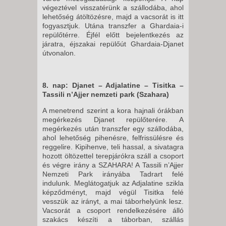
végeztével visszatérünk a szállodába, ahol
lehetőség átöltözésre, majd a vacsorát is itt
fogyasztjuk. Utána transzfer a Ghardaia-i
repülőtérre. Éjfél előtt bejelentkezés az
járatra, éjszakai repülőút Ghardaia-Djanet
útvonalon.
8. nap: Djanet – Adjalatine – Tisitka –
Tassili n’Ajjer nemzeti park (Szahara)
A menetrend szerint a kora hajnali órákban
megérkezés Djanet repülőterére. A
megérkezés után transzfer egy szállodába,
ahol lehetőség pihenésre, felfrissülésre és
reggelire. Kipihenve, teli hassal, a sivatagra
hozott öltözettel terepjárókra száll a csoport
és végre irány a SZAHARA! A Tassili n’Ajjer
Nemzeti Park irányába Tadrart felé
indulunk. Meglátogatjuk az Adjalatine szikla
képződményt, majd végül Tisitka felé
vesszük az irányt, a mai táborhelyünk lesz.
Vacsorát a csoport rendelkezésére álló
szakács készíti a táborban, szállás