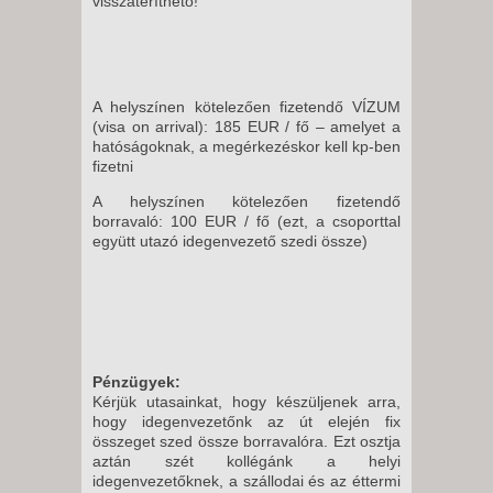
visszatéríthető!
A helyszínen kötelezően fizetendő VÍZUM
(visa on arrival): 185 EUR / fő – amelyet a
hatóságoknak, a megérkezéskor kell kp-ben
fizetni
A helyszínen kötelezően fizetendő
borravaló: 100 EUR / fő (ezt, a csoporttal
együtt utazó idegenvezető szedi össze)
Pénzügyek:
Kérjük utasainkat, hogy készüljenek arra,
hogy idegenvezetőnk az út elején fix
összeget szed össze borravalóra. Ezt osztja
aztán szét kollégánk a helyi
idegenvezetőknek, a szállodai és az éttermi