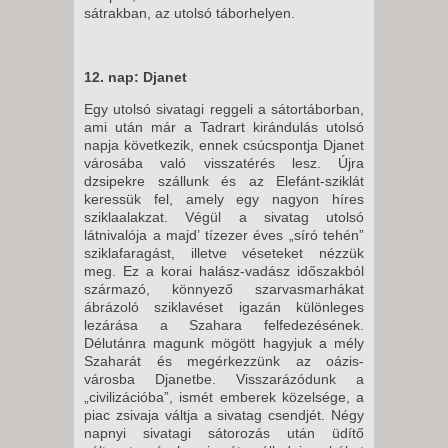
sátrakban, az utolsó táborhelyen.
12. nap: Djanet
Egy utolsó sivatagi reggeli a sátortáborban,
ami után már a Tadrart kirándulás utolsó
napja következik, ennek csúcspontja Djanet
városába való visszatérés lesz. Újra
dzsipekre szállunk és az Elefánt-sziklát
keressük fel, amely egy nagyon híres
sziklaalakzat. Végül a sivatag utolsó
látnivalója a majd’ tízezer éves „síró tehén”
sziklafaragást, illetve véseteket nézzük
meg. Ez a korai halász-vadász időszakból
származó, könnyező szarvasmarhákat
ábrázoló sziklavéset igazán különleges
lezárása a Szahara felfedezésének.
Délutánra magunk mögött hagyjuk a mély
Szaharát és megérkezzünk az oázis-
városba Djanetbe. Visszarázódunk a
„civilizációba”, ismét emberek közelsége, a
piac zsivaja váltja a sivatag csendjét. Négy
napnyi sivatagi sátorozás után üdítő