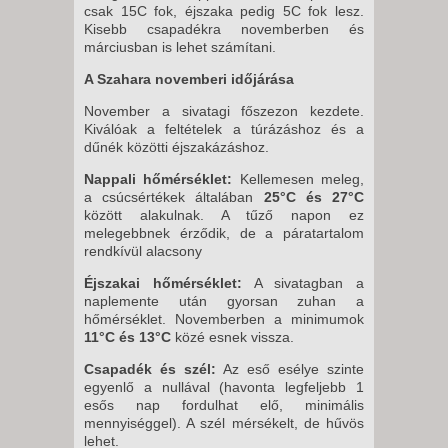
csak 15C fok, éjszaka pedig 5C fok lesz.
Kisebb csapadékra novemberben és
márciusban is lehet számítani.
A Szahara novemberi időjárása
November a sivatagi főszezon kezdete.
Kiválóak a feltételek a túrázáshoz és a
dűnék közötti éjszakázáshoz.
Nappali hőmérséklet:
Kellemesen meleg,
a csúcsértékek általában
25°C és 27°C
között alakulnak. A tűző napon ez
melegebbnek érződik, de a páratartalom
rendkívül alacsony
Éjszakai hőmérséklet:
A sivatagban a
naplemente után gyorsan zuhan a
hőmérséklet. Novemberben a minimumok
11°C és 13°C
közé esnek vissza.
Csapadék és szél:
Az eső esélye szinte
egyenlő a nullával (havonta legfeljebb 1
esős nap fordulhat elő, minimális
mennyiséggel). A szél mérsékelt, de hűvös
lehet.