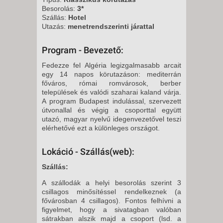
Besorolás:
3*
Szállás:
Hotel
Utazás:
menetrendszerinti járattal
Program - Bevezető:
Fedezze fel Algéria legizgalmasabb arcait
egy 14 napos körutazáson: mediterrán
főváros, római romvárosok, berber
települések és valódi szaharai kaland várja.
A program Budapest indulással, szervezett
útvonallal és végig a csoporttal együtt
utazó, magyar nyelvű idegenvezetővel teszi
elérhetővé ezt a különleges országot.
Lokáció - Szállás(web):
Szállás:
A szállodák a helyi besorolás szerint 3
csillagos minősítéssel rendelkeznek (a
fővárosban 4 csillagos). Fontos felhívni a
figyelmet, hogy a sivatagban valóban
sátrakban alszik majd a csoport (lsd. a