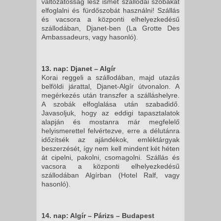
változatosság lesz ismét szállodai szobákat
elfoglalni és fürdőszobát használni! Szállás
és vacsora a központi elhelyezkedésű
szállodában, Djanet-ben (La Grotte Des
Ambassadeurs, vagy hasonló).
13. nap: Djanet – Algír
Korai reggeli a szállodában, majd utazás
belföldi járattal, Djanet-Algír útvonalon. A
megérkezés után transzfer a szálláshelyre.
A szobák elfoglalása után szabadidő.
Javasoljuk, hogy az eddigi tapasztalatok
alapján és mostanra már megfelelő
helyismerettel felvértezve, erre a délutánra
időzítsék az ajándékok, emléktárgyak
beszerzését, így nem kell mindent két héten
át cipelni, pakolni, csomagolni. Szállás és
vacsora a központi elhelyezkedésű
szállodában Algírban (Hotel Ralf, vagy
hasonló).
14. nap: Algír – Párizs – Budapest