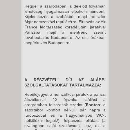
Reggeli a szállodában, a délelőtt folyamán
lehetőség nyugalmasan elpakolni mindent.
Kijelentkezés a szobákból, majd transzfer
Algír nemzetközi repülőtérre. Elutazás az Air
France légitársaság koradélutáni járatával
Párizsba, majd a mentrend szerint
továbbutazás Budapestre. Az esti órákban
megérkezés Budapestre.
A RÉSZVÉTELI DÍJ AZ ALÁBBI
SZOLGÁLTATÁSOKAT TARTALMAZZA:
Repülőjegyet a nemzetközi járatokra párizsi
átszállással, 13 éjszaka szállást a
programban felsoroltak szerint (
Fontos
: a
sátortábor komfort nélküli, pár napra a
fürdőszobát és a hagyományos WC-t
nélkülözni fogjuk!), félpanziós ellátást (a
sivatagban saját szakácsunk lesz, aki a