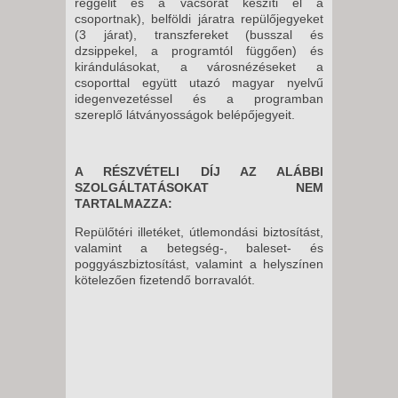
reggelit és a vacsorát készíti el a
csoportnak), belföldi járatra repülőjegyeket
(3 járat), transzfereket (busszal és
dzsippekel, a programtól függően) és
kirándulásokat, a városnézéseket a
csoporttal együtt utazó magyar nyelvű
idegenvezetéssel és a programban
szereplő látványosságok belépőjegyeit.
A RÉSZVÉTELI DÍJ AZ ALÁBBI
SZOLGÁLTATÁSOKAT NEM
TARTALMAZZA:
Repülőtéri illetéket, útlemondási biztosítást,
valamint a betegség-, baleset- és
poggyászbiztosítást, valamint a helyszínen
kötelezően fizetendő borravalót.