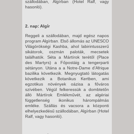
szállodában, Algírban (Hotel Ralf, vagy
hasonló).
2. nap: Algír
Reggeli a szállodában, majd egész napos
program Algírban. Első állomás az UNESCO
Világörökségi Kashba, ahol labirintusszerű
sikátorok, oszmán paloták, mecsetek
találhatók. Séta a Mártírok terétől (Place
des Martyrs) a Főpostáig a tengerparti
sétányon. Utána a a Notre-Dame d’Afrique
bazilika következik. Megnyugtató látogatás
következik a Botanikus Kertben, ami
egzotikus növények oázisa a főváros
szívében. Végül felkeressük a dombtetőn
álló Mártírok Emlékművét, az algériai
függetlenség ikonikus hárompálmás
emléke. Szállás és vacsora a központi
elhelyezkedésű szállodában, Algírban (Hotel
Ralf, vagy hasonló).