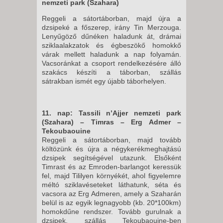
nemzeti park (Szahara)
Reggeli a sátortáborban, majd újra a
dzsipeké a főszerep, irány Tin Merzouga.
Lenyűgöző dűnéken haladunk át, drámai
sziklaalakzatok és égbeszökő homokkő
várak mellett haladunk a nap folyamán.
Vacsoránkat a csoport rendelkezésére álló
szakács készíti a táborban, szállás
sátrakban ismét egy újabb táborhelyen.
11. nap: Tassili n’Ajjer nemzeti park
(Szahara) – Timras – Erg Admer –
Tekoubaouine
Reggeli a sátortáborban, majd tovább
költözünk és újra a négykerékmeghajtású
dzsipek segítségével utazunk. Elsőként
Timrast és az Emroden-barlangot keressük
fel, majd Tililyen környékét, ahol figyelemre
méltó sziklavéseteket láthatunk, séta és
vacsora az Erg Admeren, amely a Szaharán
belül is az egyik legnagyobb (kb. 20*100km)
homokdűne rendszer. Tovább gurulnak a
dzsipek, szállás Tekoubaouine-ben