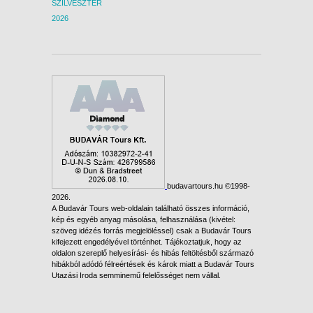
SZILVESZTER
2026
budavartours.hu ©1998-
2026.
A Budavár Tours web-oldalain található összes információ,
kép és egyéb anyag másolása, felhasználása (kivétel:
szöveg idézés forrás megjelöléssel) csak a Budavár Tours
kifejezett engedélyével történhet. Tájékoztatjuk, hogy az
oldalon szereplő helyesírási- és hibás feltöltésből származó
hibákból adódó félreértések és károk miatt a Budavár Tours
Utazási Iroda semminemű felelősséget nem vállal.