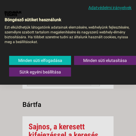
Adatvédelmi irányelvek
MENÜ
Böngésző sütiket használunk
Ezt elküldhetjük látogatóink adatainak elemzésére, webhelyünk fejlesztésére,
személyre szabott tartalom megjelenítésére és nagyszerű webhely-élmény
Bártfa
biztosítására. Ha többet szeretne tudni az általunk használt cookies, nyissa
meg a beállításokat.
0 db a keresésnek
Összesen
megfelelő utazást
találtunk.
Minden süti elfogadása
Minden süti elutasítása
A keresővel tovább szűkítheti a
találati listát!
Sütik egyéni beállítása
RENDEZÉS:
Ár szerint növekvő
Bártfa
Sajnos, a keresett
kifejezéssel a keresés