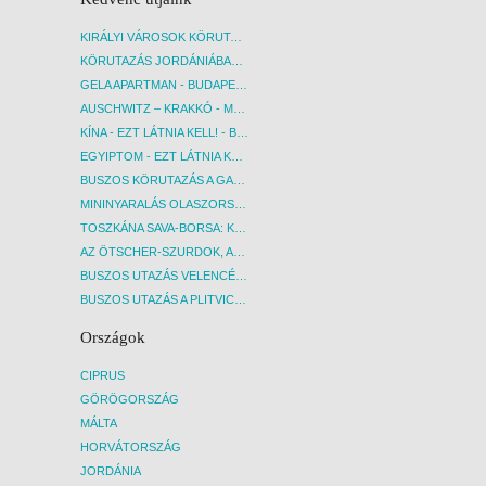
KIRÁLYI VÁROSOK KÖRUTAZÁS KÖZVETLEN REPÜLŐJÁRATTAL - BUDAPEST, REPÜLŐ
KÖRUTAZÁS JORDÁNIÁBAN, HOLT-TENGERI PIHENÉSSEL - BUDAPEST, REPÜLŐ
GELA APARTMAN - BUDAPEST, REPÜLŐ
AUSCHWITZ – KRAKKÓ - MEGRÁZÓ IDŐUTAZÁS! - BUDAPEST, BUSZ
KÍNA - EZT LÁTNIA KELL! - BUDAPEST, REPÜLŐ
EGYIPTOM - EZT LÁTNIA KELL! - BUDAPEST, REPÜLŐ
BUSZOS KÖRUTAZÁS A GARDA-TÓ KÖRNYÉKÉN - BUDAPEST, BUSZ
MININYARALÁS OLASZORSZÁGBAN: ÉSZAK-OLASZ GYÖNGYSZEMEK NYOMÁBAN - BUDAPEST, BUSZ
TOSZKÁNA SAVA-BORSA: KÓSTOLÓK ÉS KULTURÁLIS UTAZÁS - BUDAPEST, BUSZ
AZ ÖTSCHER-SZURDOK, AUSZTRIA GRAND CANYONJA - BUDAPEST, BUSZ
BUSZOS UTAZÁS VELENCÉBE - BUDAPEST, BUSZ
BUSZOS UTAZÁS A PLITVICEI-TAVAK NEMZETI PARKBA - BUDAPEST, BUSZ
Országok
CIPRUS
GÖRÖGORSZÁG
MÁLTA
HORVÁTORSZÁG
JORDÁNIA