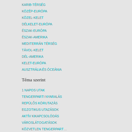
KARIB-TÉRSÉG
KÖZÉP-EURÓPA
KÖZEL-KELET
DÉLKELET-EURÓPA
ÉSZAK-EURÓPA
ÉSZAK-AMERIKA
MEDITERRÁN TÉRSÉG
TÁVOL-KELET
DÉL-AMERIKA
KELET-EURÓPA
AUSZTRÁLIA ÉS ÓCEÁNIA
Téma szerint
1 NAPOS UTAK
TENGERPARTI NYARALÁS
REPÜLŐS KÖRUTAZÁS
EGZOTIKUS UTAZÁSOK
AKTÍV KIKAPCSOLÓDÁS
VÁROSLÁTOGATÁSOK
KÖZVETLEN TENGERPARTI SZÁLLÁSOK