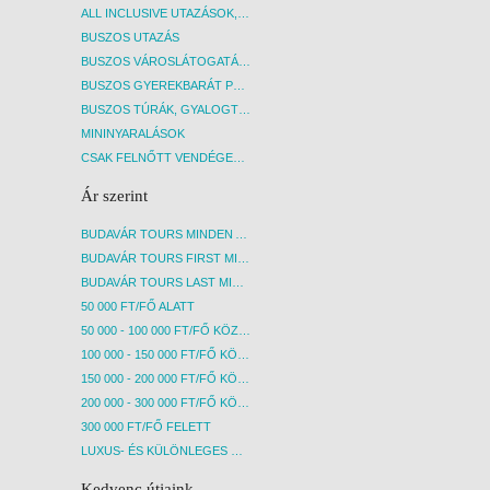
ALL INCLUSIVE UTAZÁSOK, NYARALÁSOK
BUSZOS UTAZÁS
BUSZOS VÁROSLÁTOGATÁSOK
BUSZOS GYEREKBARÁT PROGRAMOK
BUSZOS TÚRÁK, GYALOGTÚRÁK
MININYARALÁSOK
CSAK FELNŐTT VENDÉGEKET FOGADÓ SZÁLLÁSOK
Ár szerint
BUDAVÁR TOURS MINDEN AKCIÓS ÚT
BUDAVÁR TOURS FIRST MINUTE AKCIÓS UTAK
BUDAVÁR TOURS LAST MINUTE AKCIÓS UTAK
50 000 FT/FŐ ALATT
50 000 - 100 000 FT/FŐ KÖZÖTT
100 000 - 150 000 FT/FŐ KÖZÖTT
150 000 - 200 000 FT/FŐ KÖZÖTT
200 000 - 300 000 FT/FŐ KÖZÖTT
300 000 FT/FŐ FELETT
LUXUS- ÉS KÜLÖNLEGES UTAK
Kedvenc útjaink