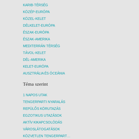
KARIB-TÉRSÉG
KÖZÉP-EURÓPA
KÖZEL-KELET
DÉLKELET-EURÓPA
ÉSZAK-EURÓPA
ÉSZAK-AMERIKA
MEDITERRÁN TÉRSÉG
TÁVOL-KELET
DÉL-AMERIKA
KELET-EURÓPA
AUSZTRÁLIA ÉS ÓCEÁNIA
Téma szerint
1 NAPOS UTAK
TENGERPARTI NYARALÁS
REPÜLŐS KÖRUTAZÁS
EGZOTIKUS UTAZÁSOK
AKTÍV KIKAPCSOLÓDÁS
VÁROSLÁTOGATÁSOK
KÖZVETLEN TENGERPARTI SZÁLLÁSOK