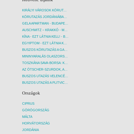
KIRÁLYI VÁROSOK KÖRUTAZÁS KÖZVETLEN REPÜLŐJÁRATTAL - BUDAPEST, REPÜLŐ
KÖRUTAZÁS JORDÁNIÁBAN, HOLT-TENGERI PIHENÉSSEL - BUDAPEST, REPÜLŐ
GELA APARTMAN - BUDAPEST, REPÜLŐ
AUSCHWITZ – KRAKKÓ - MEGRÁZÓ IDŐUTAZÁS! - BUDAPEST, BUSZ
KÍNA - EZT LÁTNIA KELL! - BUDAPEST, REPÜLŐ
EGYIPTOM - EZT LÁTNIA KELL! - BUDAPEST, REPÜLŐ
BUSZOS KÖRUTAZÁS A GARDA-TÓ KÖRNYÉKÉN - BUDAPEST, BUSZ
MININYARALÁS OLASZORSZÁGBAN: ÉSZAK-OLASZ GYÖNGYSZEMEK NYOMÁBAN - BUDAPEST, BUSZ
TOSZKÁNA SAVA-BORSA: KÓSTOLÓK ÉS KULTURÁLIS UTAZÁS - BUDAPEST, BUSZ
AZ ÖTSCHER-SZURDOK, AUSZTRIA GRAND CANYONJA - BUDAPEST, BUSZ
BUSZOS UTAZÁS VELENCÉBE - BUDAPEST, BUSZ
BUSZOS UTAZÁS A PLITVICEI-TAVAK NEMZETI PARKBA - BUDAPEST, BUSZ
Országok
CIPRUS
GÖRÖGORSZÁG
MÁLTA
HORVÁTORSZÁG
JORDÁNIA