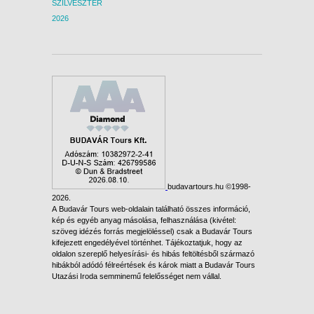
SZILVESZTER
2026
budavartours.hu ©1998-
2026.
A Budavár Tours web-oldalain található összes információ,
kép és egyéb anyag másolása, felhasználása (kivétel:
szöveg idézés forrás megjelöléssel) csak a Budavár Tours
kifejezett engedélyével történhet. Tájékoztatjuk, hogy az
oldalon szereplő helyesírási- és hibás feltöltésből származó
hibákból adódó félreértések és károk miatt a Budavár Tours
Utazási Iroda semminemű felelősséget nem vállal.