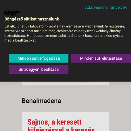
Adatvédelmi irányelvek
MENÜ
Böngésző sütiket használunk
Ezt elküldhetjük látogatóink adatainak elemzésére, webhelyünk fejlesztésére,
személyre szabott tartalom megjelenítésére és nagyszerű webhely-élmény
Benalmadena
biztosítására. Ha többet szeretne tudni az általunk használt cookies, nyissa
meg a beállításokat.
0 db a keresésnek
Összesen
megfelelő utazást
találtunk.
Minden süti elfogadása
Minden süti elutasítása
A keresővel tovább szűkítheti a
találati listát!
Sütik egyéni beállítása
RENDEZÉS:
Ár szerint növekvő
Benalmadena
Sajnos, a keresett
kifejezéssel a keresés