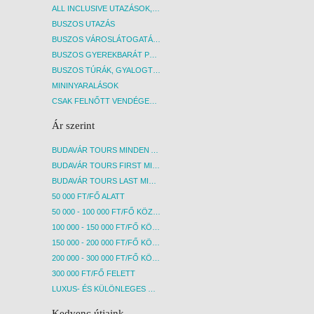
ALL INCLUSIVE UTAZÁSOK, NYARALÁSOK
BUSZOS UTAZÁS
BUSZOS VÁROSLÁTOGATÁSOK
BUSZOS GYEREKBARÁT PROGRAMOK
BUSZOS TÚRÁK, GYALOGTÚRÁK
MININYARALÁSOK
CSAK FELNŐTT VENDÉGEKET FOGADÓ SZÁLLÁSOK
Ár szerint
BUDAVÁR TOURS MINDEN AKCIÓS ÚT
BUDAVÁR TOURS FIRST MINUTE AKCIÓS UTAK
BUDAVÁR TOURS LAST MINUTE AKCIÓS UTAK
50 000 FT/FŐ ALATT
50 000 - 100 000 FT/FŐ KÖZÖTT
100 000 - 150 000 FT/FŐ KÖZÖTT
150 000 - 200 000 FT/FŐ KÖZÖTT
200 000 - 300 000 FT/FŐ KÖZÖTT
300 000 FT/FŐ FELETT
LUXUS- ÉS KÜLÖNLEGES UTAK
Kedvenc útjaink