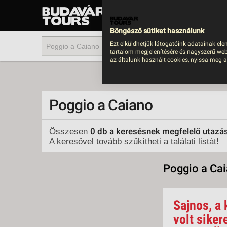
UTAZÁS
LAST MINUTE NYAR
Böngésző sütiket használunk
202
Ezt elküldhetjük látogatóink adatainak ele
tartalom megjelenítésére és nagyszerű web
BUS
az általunk használt cookies, nyissa meg a
TEN
ÜDÜ
Poggio a Caiano
KÖR
CSA
0 db a keresésnek megfelelő utazá
Összesen
A keresővel tovább szűkítheti a találati listát!
UTA
IND
Poggio a Ca
AKT
EGZ
Sajnos, a 
VÁR
volt siker