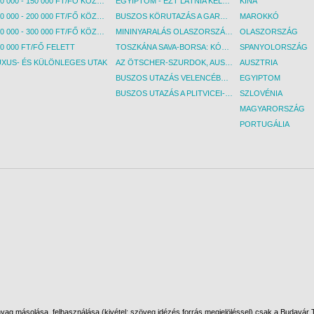
100 000 - 150 000 FT/FŐ KÖZÖTT
EGYIPTOM - EZT LÁTNIA KELL! - BUDAPEST, REPÜLŐ
KÍNA
150 000 - 200 000 FT/FŐ KÖZÖTT
BUSZOS KÖRUTAZÁS A GARDA-TÓ KÖRNYÉKÉN - BUDAPEST, BUSZ
MAROKKÓ
200 000 - 300 000 FT/FŐ KÖZÖTT
MININYARALÁS OLASZORSZÁGBAN: ÉSZAK-OLASZ GYÖNGYSZEMEK NYOMÁBAN - BUDAPEST, BUSZ
OLASZORSZÁG
0 000 FT/FŐ FELETT
TOSZKÁNA SAVA-BORSA: KÓSTOLÓK ÉS KULTURÁLIS UTAZÁS - BUDAPEST, BUSZ
SPANYOLORSZÁG
UXUS- ÉS KÜLÖNLEGES UTAK
AZ ÖTSCHER-SZURDOK, AUSZTRIA GRAND CANYONJA - BUDAPEST, BUSZ
AUSZTRIA
BUSZOS UTAZÁS VELENCÉBE - BUDAPEST, BUSZ
EGYIPTOM
BUSZOS UTAZÁS A PLITVICEI-TAVAK NEMZETI PARKBA - BUDAPEST, BUSZ
SZLOVÉNIA
MAGYARORSZÁG
PORTUGÁLIA
ag másolása, felhasználása (kivétel: szöveg idézés forrás megjelöléssel) csak a Budavár To