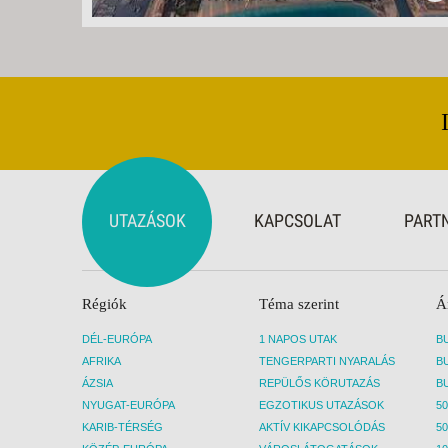
UTAZÁSOK
KAPCSOLAT
PART
Régiók
Téma szerint
Á
DÉL-EURÓPA
1 NAPOS UTAK
AFRIKA
TENGERPARTI NYARALÁS
ÁZSIA
REPÜLŐS KÖRUTAZÁS
NYUGAT-EURÓPA
EGZOTIKUS UTAZÁSOK
50
KARIB-TÉRSÉG
AKTÍV KIKAPCSOLÓDÁS
50