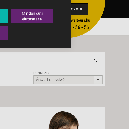
TAK
Feliratkozom
Minden süti
elutasítása
ertekesites@budavartours.hu
TIPPEK
(+36­ 1) 3 - 56 - 56 - 56
VISSZAJELZÉS KÜLDÉSE
RENDEZÉS:
Ár szerint növekvő