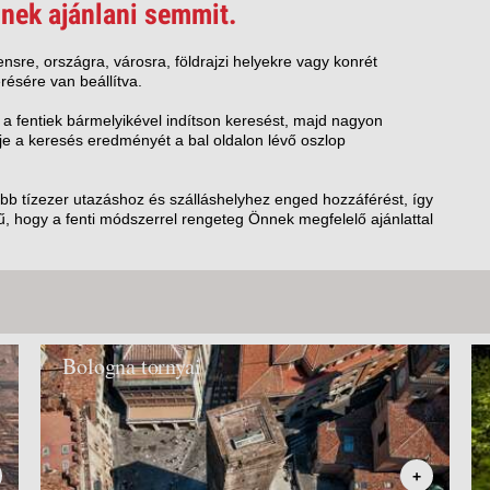
VETLEN
nek ajánlani semmit.
GERPARTI
LLÁSOK
nsre, országra, városra, földrajzi helyekre vagy konrét
résére van beállítva.
LLODÁK
SZDÁVAL
 a fentiek bármelyikével indítson keresést, majd nagyon
e a keresés eredményét a bal oldalon lévő oszlop
AVÁR TOURS
ZÁSOK
öbb tízezer utazáshoz és szálláshelyhez enged hozzáférést, így
, hogy a fenti módszerrel rengeteg Önnek megfelelő ajánlattal
Bologna tornyai
+