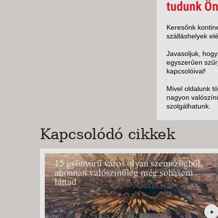
KÖZ
tudunk Ön
TEN
SZÁ
Keresőnk kontine
szálláshelyek elé
SZÁ
CSÚ
Javasoljuk, hogy
egyszerűen szűrj
BUD
kapcsolóival!
UTA
Mivel oldalunk t
nagyon valószínű
szolgálhatunk.
Kapcsolódó cikkek
15 gyönyörű város olyan szemszögből,
ahonnan valószínűleg még sohasem
láttad
+