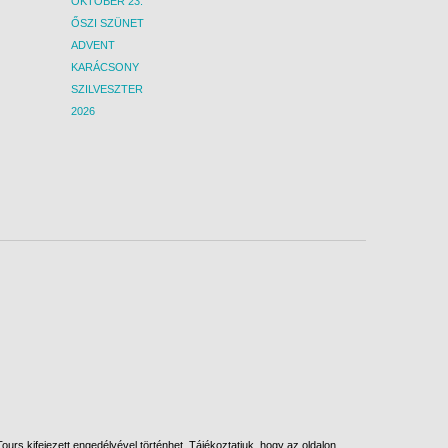
OKTÓBER 23.
ŐSZI SZÜNET
ADVENT
KARÁCSONY
SZILVESZTER
2026
urs kifejezett engedélyével történhet. Tájékoztatjuk, hogy az oldalon