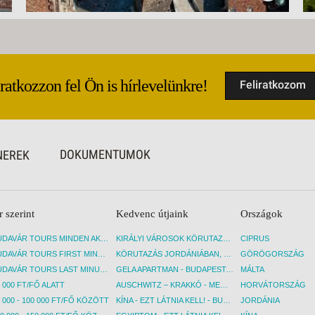
Iratkozzon fel Ön is hírlevelünkre!
Feliratkozom
DOKUMENTUMOK
NEREK
r szerint
Kedvenc útjaink
Országok
BUDAVÁR TOURS MINDEN AKCIÓS ÚT
KIRÁLYI VÁROSOK KÖRUTAZÁS KÖZVETLEN REPÜLŐJÁRATTAL - BUDAPEST, REPÜLŐ
CIPRUS
BUDAVÁR TOURS FIRST MINUTE AKCIÓS UTAK
KÖRUTAZÁS JORDÁNIÁBAN, HOLT-TENGERI PIHENÉSSEL - BUDAPEST, REPÜLŐ
GÖRÖGORSZÁG
BUDAVÁR TOURS LAST MINUTE AKCIÓS UTAK
GELA APARTMAN - BUDAPEST, REPÜLŐ
MÁLTA
 000 FT/FŐ ALATT
AUSCHWITZ – KRAKKÓ - MEGRÁZÓ IDŐUTAZÁS! - BUDAPEST, BUSZ
HORVÁTORSZÁG
 000 - 100 000 FT/FŐ KÖZÖTT
KÍNA - EZT LÁTNIA KELL! - BUDAPEST, REPÜLŐ
JORDÁNIA