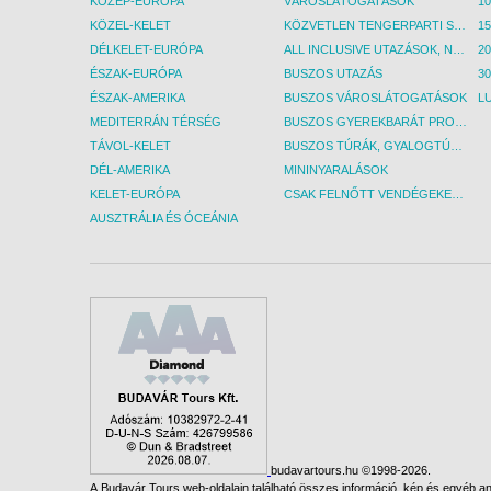
KÖZÉP-EURÓPA
VÁROSLÁTOGATÁSOK
KÖZEL-KELET
KÖZVETLEN TENGERPARTI SZÁLLÁSOK
DÉLKELET-EURÓPA
ALL INCLUSIVE UTAZÁSOK, NYARALÁSOK
ÉSZAK-EURÓPA
BUSZOS UTAZÁS
30
ÉSZAK-AMERIKA
BUSZOS VÁROSLÁTOGATÁSOK
L
MEDITERRÁN TÉRSÉG
BUSZOS GYEREKBARÁT PROGRAMOK
TÁVOL-KELET
BUSZOS TÚRÁK, GYALOGTÚRÁK
DÉL-AMERIKA
MININYARALÁSOK
KELET-EURÓPA
CSAK FELNŐTT VENDÉGEKET FOGADÓ SZÁLLÁSOK
AUSZTRÁLIA ÉS ÓCEÁNIA
budavartours.hu ©1998-2026.
A Budavár Tours web-oldalain található összes információ, kép és egyéb any