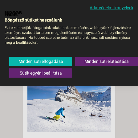
Adatvédelmi irányelvek
MENÜ
Böngésző sütiket használunk
Ezt elküldhetjük látogatóink adatainak elemzésére, webhelyünk fejlesztésére,
személyre szabott tartalom megjelenítésére és nagyszerű webhely-élmény
biztosítására. Ha többet szeretne tudni az általunk használt cookies, nyissa
meg a beállításokat.
Síelés a
Dolomitokban
Minden süti elfogadása
Minden süti elutasítása
Sütik egyéni beállítása