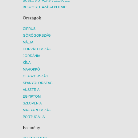
BUSZOS UTAZÁS VELENCÉBE - BUDAPEST, BUSZ
BUSZOS UTAZÁS A PLITVICEI-TAVAK NEMZETI PARKBA - BUDAPEST, BUSZ
Országok
CIPRUS
GÖRÖGORSZÁG
MÁLTA
HORVÁTORSZÁG
JORDÁNIA
KÍNA
MAROKKÓ
OLASZORSZÁG
SPANYOLORSZÁG
AUSZTRIA
EGYIPTOM
SZLOVÉNIA
MAGYARORSZÁG
PORTUGÁLIA
Esemény