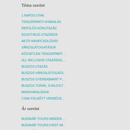
Téma szerint
1 NAPOS UTAK
TENGERPARTI NYARALÁS
REPÜLŐS KÖRUTAZÁS
EGZOTIKUS UTAZÁSOK
AKTÍV KIKAPCSOLÓDÁS
VÁROSLÁTOGATÁSOK
KÖZVETLEN TENGERPARTI SZÁLLÁSOK
ALL INCLUSIVE UTAZÁSOK, NYARALÁSOK
BUSZOS UTAZÁS
BUSZOS VÁROSLÁTOGATÁSOK
BUSZOS GYEREKBARÁT PROGRAMOK
BUSZOS TÚRÁK, GYALOGTÚRÁK
MININYARALÁSOK
CSAK FELNŐTT VENDÉGEKET FOGADÓ SZÁLLÁSOK
Ár szerint
BUDAVÁR TOURS MINDEN AKCIÓS ÚT
BUDAVÁR TOURS FIRST MINUTE AKCIÓS UTAK