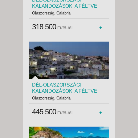
KALANDOZÁSOK: A FÉLTVE
ŐRZÖTT PUGLIA -
Olaszország, Calabria
Világörökségek nyomában a
´csizma sarkában´ fürdőzéssel -
318 500
+
Ft/fő-től
Budapest, Busz
DÉL-OLASZORSZÁGI
KALANDOZÁSOK: A FÉLTVE
ŐRZÖTT PUGLIA - repülővel -
Olaszország, Calabria
Világörökségek nyomában a
csizma sarkában fürdőzéssel -
445 500
+
Ft/fő-től
Budapest, Repülő