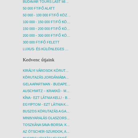
BUDAVÁR TOURS LAST MINUTE AKCIÓS UTAK
50 000 FT/FŐ ALATT
50 000 - 100 000 FT/FŐ KÖZÖTT
100 000 - 150 000 FT/FŐ KÖZÖTT
150 000 - 200 000 FT/FŐ KÖZÖTT
200 000 - 300 000 FT/FŐ KÖZÖTT
300 000 FT/FŐ FELETT
LUXUS- ÉS KÜLÖNLEGES UTAK
Kedvenc útjaink
KIRÁLYI VÁROSOK KÖRUTAZÁS KÖZVETLEN REPÜLŐJÁRATTAL - BUDAPEST, REPÜLŐ
KÖRUTAZÁS JORDÁNIÁBAN, HOLT-TENGERI PIHENÉSSEL - BUDAPEST, REPÜLŐ
GELA APARTMAN - BUDAPEST, REPÜLŐ
AUSCHWITZ – KRAKKÓ - MEGRÁZÓ IDŐUTAZÁS! - BUDAPEST, BUSZ
KÍNA - EZT LÁTNIA KELL! - BUDAPEST, REPÜLŐ
EGYIPTOM - EZT LÁTNIA KELL! - BUDAPEST, REPÜLŐ
BUSZOS KÖRUTAZÁS A GARDA-TÓ KÖRNYÉKÉN - BUDAPEST, BUSZ
MININYARALÁS OLASZORSZÁGBAN: ÉSZAK-OLASZ GYÖNGYSZEMEK NYOMÁBAN - BUDAPEST, BUSZ
TOSZKÁNA SAVA-BORSA: KÓSTOLÓK ÉS KULTURÁLIS UTAZÁS - BUDAPEST, BUSZ
AZ ÖTSCHER-SZURDOK, AUSZTRIA GRAND CANYONJA - BUDAPEST, BUSZ