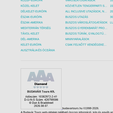
KÖZÉP-EURÓPA
VÁROSLÁTOGATÁSOK
KÖZEL-KELET
KÖZVETLEN TENGERPARTI SZÁLLÁSOK
DÉLKELET-EURÓPA
ALL INCLUSIVE UTAZÁSOK, NYARALÁSOK
ÉSZAK-EURÓPA
BUSZOS UTAZÁS
30
ÉSZAK-AMERIKA
BUSZOS VÁROSLÁTOGATÁSOK
L
MEDITERRÁN TÉRSÉG
BUSZOS GYEREKBARÁT PROGRAMOK
TÁVOL-KELET
BUSZOS TÚRÁK, GYALOGTÚRÁK
DÉL-AMERIKA
MININYARALÁSOK
KELET-EURÓPA
CSAK FELNŐTT VENDÉGEKET FOGADÓ SZÁLLÁSOK
AUSZTRÁLIA ÉS ÓCEÁNIA
budavartours.hu ©1998-2026.
A Budavár Tours web-oldalain található összes információ, kép és egyéb any