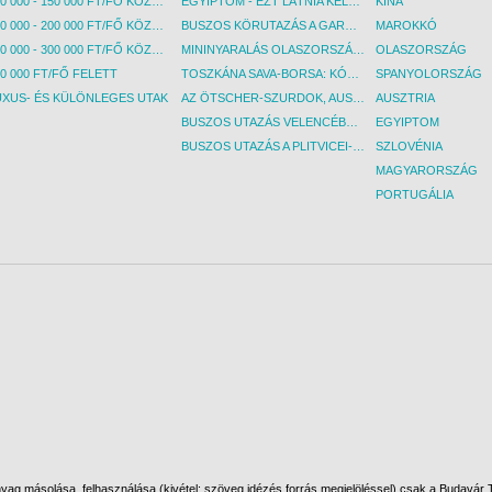
100 000 - 150 000 FT/FŐ KÖZÖTT
EGYIPTOM - EZT LÁTNIA KELL! - BUDAPEST, REPÜLŐ
KÍNA
150 000 - 200 000 FT/FŐ KÖZÖTT
BUSZOS KÖRUTAZÁS A GARDA-TÓ KÖRNYÉKÉN - BUDAPEST, BUSZ
MAROKKÓ
200 000 - 300 000 FT/FŐ KÖZÖTT
MININYARALÁS OLASZORSZÁGBAN: ÉSZAK-OLASZ GYÖNGYSZEMEK NYOMÁBAN - BUDAPEST, BUSZ
OLASZORSZÁG
0 000 FT/FŐ FELETT
TOSZKÁNA SAVA-BORSA: KÓSTOLÓK ÉS KULTURÁLIS UTAZÁS - BUDAPEST, BUSZ
SPANYOLORSZÁG
UXUS- ÉS KÜLÖNLEGES UTAK
AZ ÖTSCHER-SZURDOK, AUSZTRIA GRAND CANYONJA - BUDAPEST, BUSZ
AUSZTRIA
BUSZOS UTAZÁS VELENCÉBE - BUDAPEST, BUSZ
EGYIPTOM
BUSZOS UTAZÁS A PLITVICEI-TAVAK NEMZETI PARKBA - BUDAPEST, BUSZ
SZLOVÉNIA
MAGYARORSZÁG
PORTUGÁLIA
ag másolása, felhasználása (kivétel: szöveg idézés forrás megjelöléssel) csak a Budavár To