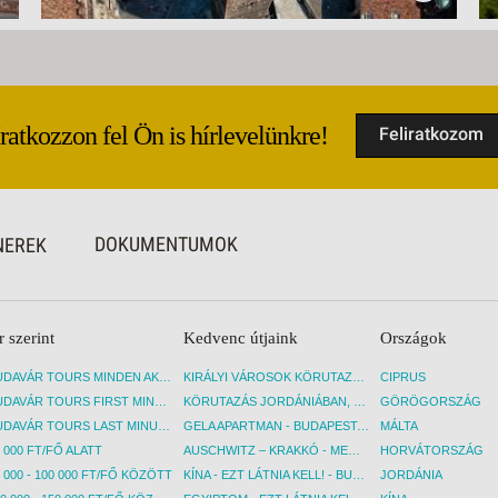
Iratkozzon fel Ön is hírlevelünkre!
Feliratkozom
DOKUMENTUMOK
NEREK
r szerint
Kedvenc útjaink
Országok
BUDAVÁR TOURS MINDEN AKCIÓS ÚT
KIRÁLYI VÁROSOK KÖRUTAZÁS KÖZVETLEN REPÜLŐJÁRATTAL - BUDAPEST, REPÜLŐ
CIPRUS
BUDAVÁR TOURS FIRST MINUTE AKCIÓS UTAK
KÖRUTAZÁS JORDÁNIÁBAN, HOLT-TENGERI PIHENÉSSEL - BUDAPEST, REPÜLŐ
GÖRÖGORSZÁG
BUDAVÁR TOURS LAST MINUTE AKCIÓS UTAK
GELA APARTMAN - BUDAPEST, REPÜLŐ
MÁLTA
 000 FT/FŐ ALATT
AUSCHWITZ – KRAKKÓ - MEGRÁZÓ IDŐUTAZÁS! - BUDAPEST, BUSZ
HORVÁTORSZÁG
 000 - 100 000 FT/FŐ KÖZÖTT
KÍNA - EZT LÁTNIA KELL! - BUDAPEST, REPÜLŐ
JORDÁNIA