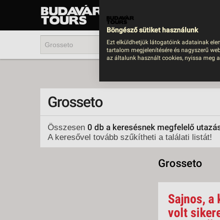
UTAZÁS
LAST MINUTE NYAR
Böngésző sütiket használunk
202
Ezt elküldhetjük látogatóink adatainak ele
tartalom megjelenítésére és nagyszerű web
BUS
az általunk használt cookies, nyissa meg a
TEN
ÜDÜ
Grosseto
KÖR
CSA
0 db a keresésnek megfelelő utazá
Összesen
A keresővel tovább szűkítheti a találati listát!
UTA
IND
Grosseto
AKT
EGZ
Sajnos, a 
VÁR
volt siker