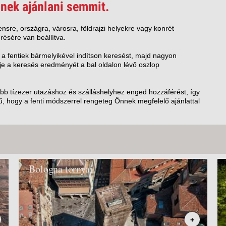
VETLEN
nek ajánlani semmit.
GERPARTI
LLÁSOK
nsre, országra, városra, földrajzi helyekre vagy konrét
résére van beállítva.
LLODÁK
SZDÁVAL
 a fentiek bármelyikével indítson keresést, majd nagyon
e a keresés eredményét a bal oldalon lévő oszlop
AVÁR TOURS
ZÁSOK
öbb tízezer utazáshoz és szálláshelyhez enged hozzáférést, így
, hogy a fenti módszerrel rengeteg Önnek megfelelő ajánlattal
Bologna tornyai
+