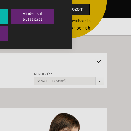
TAK
Feliratkozom
Minden süti
elutasítása
ertekesites@budavartours.hu
TIPPEK
(+36­ 1) 3 - 56 - 56 - 56
VISSZAJELZÉS KÜLDÉSE
RENDEZÉS:
Ár szerint növekvő