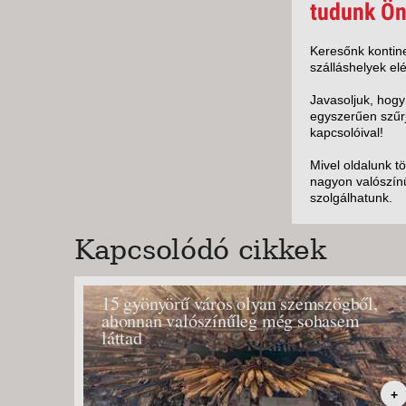
KÖZ
tudunk Ön
TEN
SZÁ
Keresőnk kontine
szálláshelyek elé
SZÁ
CSÚ
Javasoljuk, hogy
egyszerűen szűrj
BUD
kapcsolóival!
UTA
Mivel oldalunk t
nagyon valószínű
szolgálhatunk.
Kapcsolódó cikkek
15 gyönyörű város olyan szemszögből,
ahonnan valószínűleg még sohasem
láttad
+