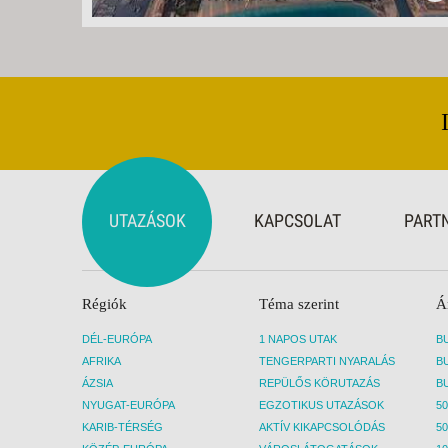
UTAZÁSOK
KAPCSOLAT
PART
Régiók
Téma szerint
Á
DÉL-EURÓPA
1 NAPOS UTAK
AFRIKA
TENGERPARTI NYARALÁS
ÁZSIA
REPÜLŐS KÖRUTAZÁS
NYUGAT-EURÓPA
EGZOTIKUS UTAZÁSOK
50
KARIB-TÉRSÉG
AKTÍV KIKAPCSOLÓDÁS
50