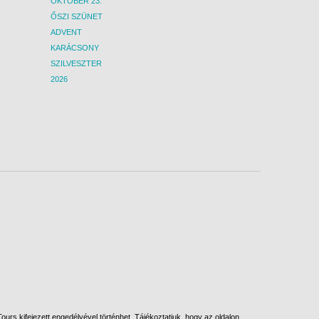
OKTÓBER 23.
ŐSZI SZÜNET
ADVENT
KARÁCSONY
SZILVESZTER
2026
urs kifejezett engedélyével történhet. Tájékoztatjuk, hogy az oldalon