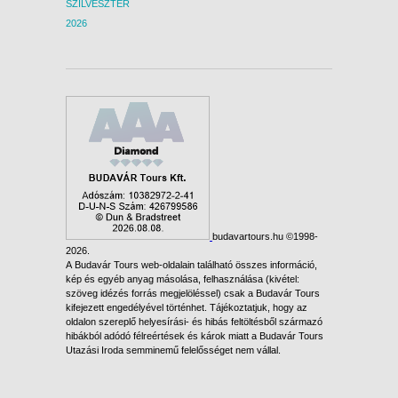
SZILVESZTER
2026
budavartours.hu ©1998-
2026.
A Budavár Tours web-oldalain található összes információ,
kép és egyéb anyag másolása, felhasználása (kivétel:
szöveg idézés forrás megjelöléssel) csak a Budavár Tours
kifejezett engedélyével történhet. Tájékoztatjuk, hogy az
oldalon szereplő helyesírási- és hibás feltöltésből származó
hibákból adódó félreértések és károk miatt a Budavár Tours
Utazási Iroda semminemű felelősséget nem vállal.