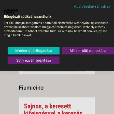
Adatvédelmi irányelvek
MENÜ
Böngésző sütiket használunk
Ezt elküldhetjük látogatóink adatainak elemzésére, webhelyünk fejlesztésére,
személyre szabott tartalom megjelenítésére és nagyszerű webhely-élmény
Fiumicino
biztosítására. Ha többet szeretne tudni az általunk használt cookies, nyissa
meg a beállításokat.
0 db a keresésnek
Összesen
megfelelő utazást
találtunk.
Minden süti elfogadása
Minden süti elutasítása
A keresővel tovább szűkítheti a
találati listát!
Sütik egyéni beállítása
RENDEZÉS:
Ár szerint növekvő
Fiumicino
Sajnos, a keresett
kifejezéssel a keresés