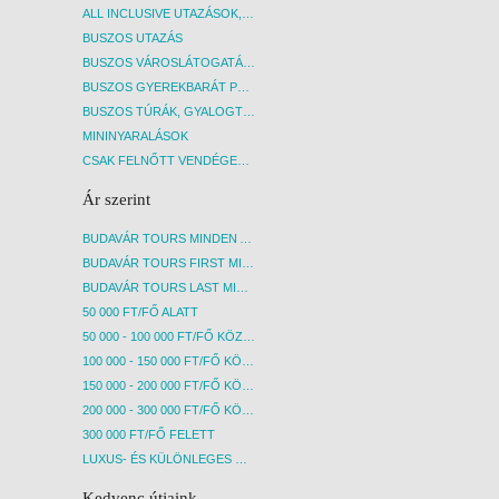
ALL INCLUSIVE UTAZÁSOK, NYARALÁSOK
BUSZOS UTAZÁS
BUSZOS VÁROSLÁTOGATÁSOK
BUSZOS GYEREKBARÁT PROGRAMOK
BUSZOS TÚRÁK, GYALOGTÚRÁK
MININYARALÁSOK
CSAK FELNŐTT VENDÉGEKET FOGADÓ SZÁLLÁSOK
Ár szerint
BUDAVÁR TOURS MINDEN AKCIÓS ÚT
BUDAVÁR TOURS FIRST MINUTE AKCIÓS UTAK
BUDAVÁR TOURS LAST MINUTE AKCIÓS UTAK
50 000 FT/FŐ ALATT
50 000 - 100 000 FT/FŐ KÖZÖTT
100 000 - 150 000 FT/FŐ KÖZÖTT
150 000 - 200 000 FT/FŐ KÖZÖTT
200 000 - 300 000 FT/FŐ KÖZÖTT
300 000 FT/FŐ FELETT
LUXUS- ÉS KÜLÖNLEGES UTAK
Kedvenc útjaink