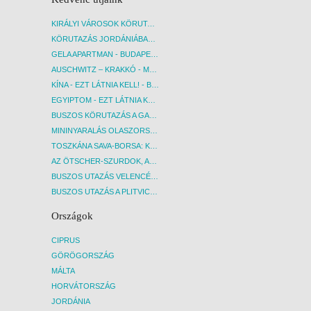
KIRÁLYI VÁROSOK KÖRUTAZÁS KÖZVETLEN REPÜLŐJÁRATTAL - BUDAPEST, REPÜLŐ
KÖRUTAZÁS JORDÁNIÁBAN, HOLT-TENGERI PIHENÉSSEL - BUDAPEST, REPÜLŐ
GELA APARTMAN - BUDAPEST, REPÜLŐ
AUSCHWITZ – KRAKKÓ - MEGRÁZÓ IDŐUTAZÁS! - BUDAPEST, BUSZ
KÍNA - EZT LÁTNIA KELL! - BUDAPEST, REPÜLŐ
EGYIPTOM - EZT LÁTNIA KELL! - BUDAPEST, REPÜLŐ
BUSZOS KÖRUTAZÁS A GARDA-TÓ KÖRNYÉKÉN - BUDAPEST, BUSZ
MININYARALÁS OLASZORSZÁGBAN: ÉSZAK-OLASZ GYÖNGYSZEMEK NYOMÁBAN - BUDAPEST, BUSZ
TOSZKÁNA SAVA-BORSA: KÓSTOLÓK ÉS KULTURÁLIS UTAZÁS - BUDAPEST, BUSZ
AZ ÖTSCHER-SZURDOK, AUSZTRIA GRAND CANYONJA - BUDAPEST, BUSZ
BUSZOS UTAZÁS VELENCÉBE - BUDAPEST, BUSZ
BUSZOS UTAZÁS A PLITVICEI-TAVAK NEMZETI PARKBA - BUDAPEST, BUSZ
Országok
CIPRUS
GÖRÖGORSZÁG
MÁLTA
HORVÁTORSZÁG
JORDÁNIA