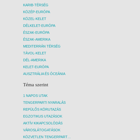
KARIB-TÉRSÉG
KÖZÉP-EURÓPA
KÖZEL-KELET
DÉLKELET-EURÓPA
ÉSZAK-EURÓPA
ÉSZAK-AMERIKA
MEDITERRÁN TÉRSÉG
TÁVOL-KELET
DÉL-AMERIKA
KELET-EURÓPA
AUSZTRÁLIA ÉS ÓCEÁNIA
Téma szerint
1 NAPOS UTAK
TENGERPARTI NYARALÁS
REPÜLŐS KÖRUTAZÁS
EGZOTIKUS UTAZÁSOK
AKTÍV KIKAPCSOLÓDÁS
VÁROSLÁTOGATÁSOK
KÖZVETLEN TENGERPARTI SZÁLLÁSOK