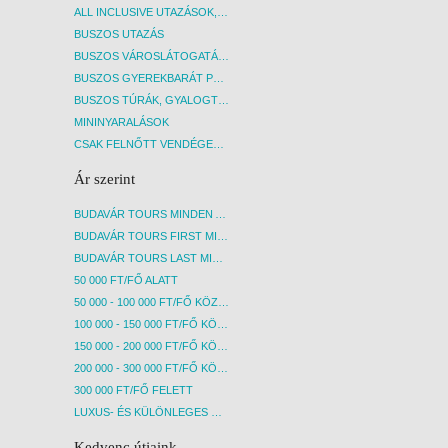
ALL INCLUSIVE UTAZÁSOK, NYARALÁSOK
BUSZOS UTAZÁS
BUSZOS VÁROSLÁTOGATÁSOK
BUSZOS GYEREKBARÁT PROGRAMOK
BUSZOS TÚRÁK, GYALOGTÚRÁK
MININYARALÁSOK
CSAK FELNŐTT VENDÉGEKET FOGADÓ SZÁLLÁSOK
Ár szerint
BUDAVÁR TOURS MINDEN AKCIÓS ÚT
BUDAVÁR TOURS FIRST MINUTE AKCIÓS UTAK
BUDAVÁR TOURS LAST MINUTE AKCIÓS UTAK
50 000 FT/FŐ ALATT
50 000 - 100 000 FT/FŐ KÖZÖTT
100 000 - 150 000 FT/FŐ KÖZÖTT
150 000 - 200 000 FT/FŐ KÖZÖTT
200 000 - 300 000 FT/FŐ KÖZÖTT
300 000 FT/FŐ FELETT
LUXUS- ÉS KÜLÖNLEGES UTAK
Kedvenc útjaink