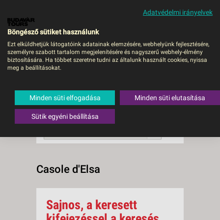
Adatvédelmi irányelvek
MENÜ
Böngésző sütiket használunk
Ezt elküldhetjük látogatóink adatainak elemzésére, webhelyünk fejlesztésére,
személyre szabott tartalom megjelenítésére és nagyszerű webhely-élmény
Casole d'Elsa
biztosítására. Ha többet szeretne tudni az általunk használt cookies, nyissa
meg a beállításokat.
0 db a keresésnek
Összesen
megfelelő utazást
találtunk.
Minden süti elfogadása
Minden süti elutasítása
A keresővel tovább szűkítheti a
találati listát!
Sütik egyéni beállítása
RENDEZÉS:
Ár szerint növekvő
Casole d'Elsa
Sajnos, a keresett
kifejezéssel a keresés