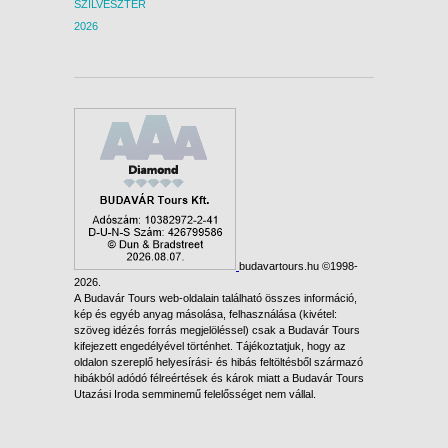
SZILVESZTER
2026
budavartours.hu ©1998-
2026.
A Budavár Tours web-oldalain található összes információ,
kép és egyéb anyag másolása, felhasználása (kivétel:
szöveg idézés forrás megjelöléssel) csak a Budavár Tours
kifejezett engedélyével történhet. Tájékoztatjuk, hogy az
oldalon szereplő helyesírási- és hibás feltöltésből származó
hibákból adódó félreértések és károk miatt a Budavár Tours
Utazási Iroda semminemű felelősséget nem vállal.