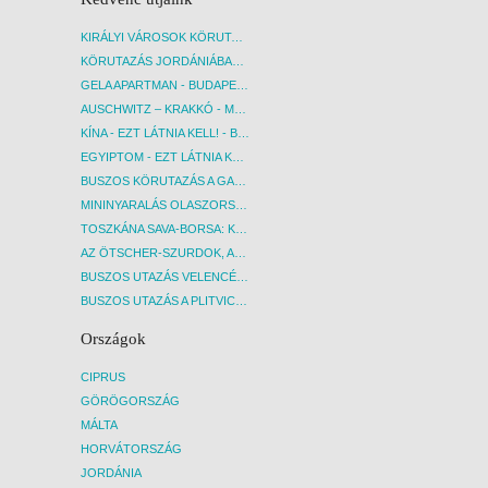
KIRÁLYI VÁROSOK KÖRUTAZÁS KÖZVETLEN REPÜLŐJÁRATTAL - BUDAPEST, REPÜLŐ
KÖRUTAZÁS JORDÁNIÁBAN, HOLT-TENGERI PIHENÉSSEL - BUDAPEST, REPÜLŐ
GELA APARTMAN - BUDAPEST, REPÜLŐ
AUSCHWITZ – KRAKKÓ - MEGRÁZÓ IDŐUTAZÁS! - BUDAPEST, BUSZ
KÍNA - EZT LÁTNIA KELL! - BUDAPEST, REPÜLŐ
EGYIPTOM - EZT LÁTNIA KELL! - BUDAPEST, REPÜLŐ
BUSZOS KÖRUTAZÁS A GARDA-TÓ KÖRNYÉKÉN - BUDAPEST, BUSZ
MININYARALÁS OLASZORSZÁGBAN: ÉSZAK-OLASZ GYÖNGYSZEMEK NYOMÁBAN - BUDAPEST, BUSZ
TOSZKÁNA SAVA-BORSA: KÓSTOLÓK ÉS KULTURÁLIS UTAZÁS - BUDAPEST, BUSZ
AZ ÖTSCHER-SZURDOK, AUSZTRIA GRAND CANYONJA - BUDAPEST, BUSZ
BUSZOS UTAZÁS VELENCÉBE - BUDAPEST, BUSZ
BUSZOS UTAZÁS A PLITVICEI-TAVAK NEMZETI PARKBA - BUDAPEST, BUSZ
Országok
CIPRUS
GÖRÖGORSZÁG
MÁLTA
HORVÁTORSZÁG
JORDÁNIA