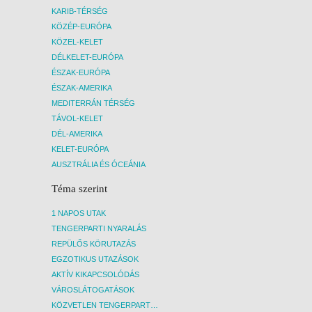
KARIB-TÉRSÉG
KÖZÉP-EURÓPA
KÖZEL-KELET
DÉLKELET-EURÓPA
ÉSZAK-EURÓPA
ÉSZAK-AMERIKA
MEDITERRÁN TÉRSÉG
TÁVOL-KELET
DÉL-AMERIKA
KELET-EURÓPA
AUSZTRÁLIA ÉS ÓCEÁNIA
Téma szerint
1 NAPOS UTAK
TENGERPARTI NYARALÁS
REPÜLŐS KÖRUTAZÁS
EGZOTIKUS UTAZÁSOK
AKTÍV KIKAPCSOLÓDÁS
VÁROSLÁTOGATÁSOK
KÖZVETLEN TENGERPARTI SZÁLLÁSOK