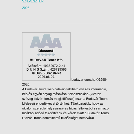
SZILVESZTER
2026
budavartours.hu ©1998-
2026.
A Budavár Tours web-oldalain található összes információ,
kép és egyéb anyag másolása, felhasználása (kivétel:
szöveg idézés forrás megjelöléssel) csak a Budavár Tours
kifejezett engedélyével történhet. Tájékoztatjuk, hogy az
oldalon szereplő helyesírási- és hibás feltöltésből származó
hibákból adódó félreértések és károk miatt a Budavár Tours
Utazási Iroda semminemű felelősséget nem vállal.