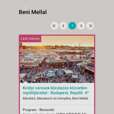
Beni Mellal
1
Last minute
Királyi városok körutazás közvetlen
repülőjárattal - Budapest, Repülő 4*
Marokkó, Marrakech és környéke, Beni Mellal
Program - Bevezető:
Indulások:
2026.09.08-tól