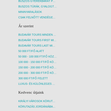
BUSZOS GYEREKBARÁT PROGRAMOK
BUSZOS TÚRÁK, GYALOGTÚRÁK
MININYARALÁSOK
CSAK FELNŐTT VENDÉGEKET FOGADÓ SZÁLLÁSOK
Ár szerint
BUDAVÁR TOURS MINDEN AKCIÓS ÚT
BUDAVÁR TOURS FIRST MINUTE AKCIÓS UTAK
BUDAVÁR TOURS LAST MINUTE AKCIÓS UTAK
50 000 FT/FŐ ALATT
50 000 - 100 000 FT/FŐ KÖZÖTT
100 000 - 150 000 FT/FŐ KÖZÖTT
150 000 - 200 000 FT/FŐ KÖZÖTT
200 000 - 300 000 FT/FŐ KÖZÖTT
300 000 FT/FŐ FELETT
LUXUS- ÉS KÜLÖNLEGES UTAK
Kedvenc útjaink
KIRÁLYI VÁROSOK KÖRUTAZÁS KÖZVETLEN REPÜLŐJÁRATTAL - BUDAPEST, REPÜLŐ
KÖRUTAZÁS JORDÁNIÁBAN, HOLT-TENGERI PIHENÉSSEL - BUDAPEST, REPÜLŐ