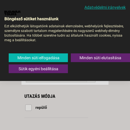
Adatvédelmi irányelvek
MENÜ
Böngésző sütiket használunk
Ezt elküldhetjük látogatóink adatainak elemzésére, webhelyünk fejlesztésére,
személyre szabott tartalom megjelenítésére és nagyszerű webhely-élmény
Beni Mellal
biztosítására. Ha többet szeretne tudni az általunk használt cookies, nyissa
meg a beállításokat.
1 db a keresésnek
Összesen
megfelelő utazást
találtunk.
Minden süti elfogadása
Minden süti elutasítása
A keresővel tovább szűkítheti a
találati listát!
Sütik egyéni beállítása
RENDEZÉS:
Indulás szerint növekvő
UTAZÁS MÓDJA
repülő