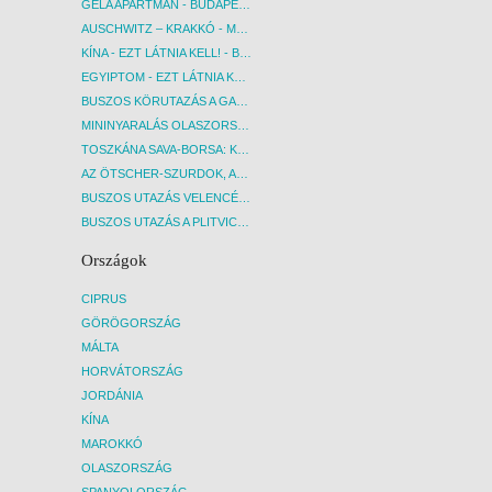
GELA APARTMAN - BUDAPEST, REPÜLŐ
AUSCHWITZ – KRAKKÓ - MEGRÁZÓ IDŐUTAZÁS! - BUDAPEST, BUSZ
KÍNA - EZT LÁTNIA KELL! - BUDAPEST, REPÜLŐ
EGYIPTOM - EZT LÁTNIA KELL! - BUDAPEST, REPÜLŐ
BUSZOS KÖRUTAZÁS A GARDA-TÓ KÖRNYÉKÉN - BUDAPEST, BUSZ
MININYARALÁS OLASZORSZÁGBAN: ÉSZAK-OLASZ GYÖNGYSZEMEK NYOMÁBAN - BUDAPEST, BUSZ
TOSZKÁNA SAVA-BORSA: KÓSTOLÓK ÉS KULTURÁLIS UTAZÁS - BUDAPEST, BUSZ
AZ ÖTSCHER-SZURDOK, AUSZTRIA GRAND CANYONJA - BUDAPEST, BUSZ
BUSZOS UTAZÁS VELENCÉBE - BUDAPEST, BUSZ
BUSZOS UTAZÁS A PLITVICEI-TAVAK NEMZETI PARKBA - BUDAPEST, BUSZ
Országok
CIPRUS
GÖRÖGORSZÁG
MÁLTA
HORVÁTORSZÁG
JORDÁNIA
KÍNA
MAROKKÓ
OLASZORSZÁG