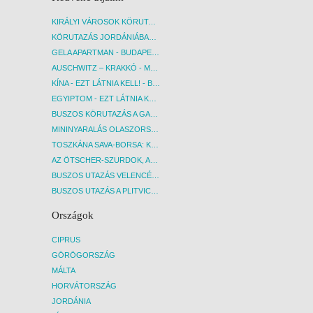
KIRÁLYI VÁROSOK KÖRUTAZÁS KÖZVETLEN REPÜLŐJÁRATTAL - BUDAPEST, REPÜLŐ
KÖRUTAZÁS JORDÁNIÁBAN, HOLT-TENGERI PIHENÉSSEL - BUDAPEST, REPÜLŐ
GELA APARTMAN - BUDAPEST, REPÜLŐ
AUSCHWITZ – KRAKKÓ - MEGRÁZÓ IDŐUTAZÁS! - BUDAPEST, BUSZ
KÍNA - EZT LÁTNIA KELL! - BUDAPEST, REPÜLŐ
EGYIPTOM - EZT LÁTNIA KELL! - BUDAPEST, REPÜLŐ
BUSZOS KÖRUTAZÁS A GARDA-TÓ KÖRNYÉKÉN - BUDAPEST, BUSZ
MININYARALÁS OLASZORSZÁGBAN: ÉSZAK-OLASZ GYÖNGYSZEMEK NYOMÁBAN - BUDAPEST, BUSZ
TOSZKÁNA SAVA-BORSA: KÓSTOLÓK ÉS KULTURÁLIS UTAZÁS - BUDAPEST, BUSZ
AZ ÖTSCHER-SZURDOK, AUSZTRIA GRAND CANYONJA - BUDAPEST, BUSZ
BUSZOS UTAZÁS VELENCÉBE - BUDAPEST, BUSZ
BUSZOS UTAZÁS A PLITVICEI-TAVAK NEMZETI PARKBA - BUDAPEST, BUSZ
Országok
CIPRUS
GÖRÖGORSZÁG
MÁLTA
HORVÁTORSZÁG
JORDÁNIA