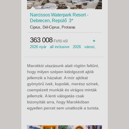
Narcissos Waterpark Resort -
Debrecen, Repülő 3*
Ciprus, Dél-Ciprus, Protaras
363 008
+
Ft/fő-től
2026 nyár all inclusive 2026 városi,
csendes környék családbarát 2026
tavasz homokos tengerpart
csúszdapark családi szoba 2026 ősz
Marokkói utazásunk alatt rögtön feltűnt,
hogy milyen szépen kidolgozott ajtók
jellemzik a házakat. A mór ajtókat
gyönyörű ívek, kupolák, merész színek,
csempézett munkák és virágos minták
jellemzik. A lenti válogatás csak
bizonyíták arra, hogy Marokkóban
egyetlen percet sem unatkozik a turista.