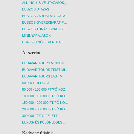
ALL INCLUSIVE UTAZÁSOK, NYARALÁSOK
BUSZOS UTAZÁS
BUSZOS VÁROSLÁTOGATÁSOK
BUSZOS GYEREKBARÁT PROGRAMOK
BUSZOS TÚRÁK, GYALOGTÚRÁK
MININYARALÁSOK
CSAK FELNŐTT VENDÉGEKET FOGADÓ SZÁLLÁSOK
Ár szerint
BUDAVÁR TOURS MINDEN AKCIÓS ÚT
BUDAVÁR TOURS FIRST MINUTE AKCIÓS UTAK
BUDAVÁR TOURS LAST MINUTE AKCIÓS UTAK
50 000 FT/FŐ ALATT
50 000 - 100 000 FT/FŐ KÖZÖTT
100 000 - 150 000 FT/FŐ KÖZÖTT
150 000 - 200 000 FT/FŐ KÖZÖTT
200 000 - 300 000 FT/FŐ KÖZÖTT
300 000 FT/FŐ FELETT
LUXUS- ÉS KÜLÖNLEGES UTAK
Kedvenc útjaink