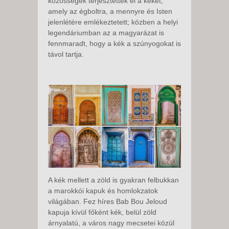
közösségek terjesztették el a kéket,
amely az égboltra, a mennyre és Isten
jelenlétére emlékeztetett; közben a helyi
legendáriumban az a magyarázat is
fennmaradt, hogy a kék a szúnyogokat is
távol tartja.
A kék mellett a zöld is gyakran felbukkan
a marokkói kapuk és homlokzatok
világában. Fez híres Bab Bou Jeloud
kapuja kívül főként kék, belül zöld
árnyalatú, a város nagy mecsetei közül