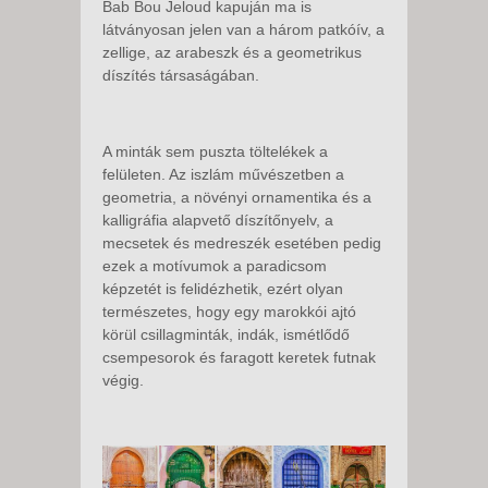
Bab Bou Jeloud kapuján ma is
látványosan jelen van a három patkóív, a
zellige, az arabeszk és a geometrikus
díszítés társaságában.
A minták sem puszta töltelékek a
felületen. Az iszlám művészetben a
geometria, a növényi ornamentika és a
kalligráfia alapvető díszítőnyelv, a
mecsetek és medreszék esetében pedig
ezek a motívumok a paradicsom
képzetét is felidézhetik, ezért olyan
természetes, hogy egy marokkói ajtó
körül csillagminták, indák, ismétlődő
csempesorok és faragott keretek futnak
végig.