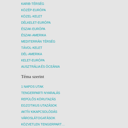
KARIB-TÉRSÉG
KÖZÉP-EURÓPA
KÖZEL-KELET
DÉLKELET-EURÓPA
ÉSZAK-EURÓPA
ÉSZAK-AMERIKA
MEDITERRÁN TÉRSÉG
TÁVOL-KELET
DÉL-AMERIKA
KELET-EURÓPA
AUSZTRÁLIA ÉS ÓCEÁNIA
Téma szerint
1 NAPOS UTAK
TENGERPARTI NYARALÁS
REPÜLŐS KÖRUTAZÁS
EGZOTIKUS UTAZÁSOK
AKTÍV KIKAPCSOLÓDÁS
VÁROSLÁTOGATÁSOK
KÖZVETLEN TENGERPARTI SZÁLLÁSOK