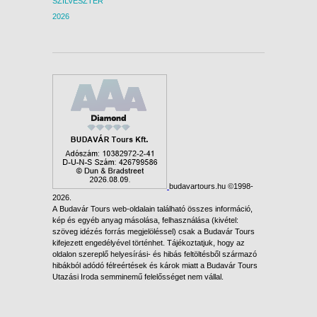
SZILVESZTER
2026
budavartours.hu ©1998-
2026.
A Budavár Tours web-oldalain található összes információ,
kép és egyéb anyag másolása, felhasználása (kivétel:
szöveg idézés forrás megjelöléssel) csak a Budavár Tours
kifejezett engedélyével történhet. Tájékoztatjuk, hogy az
oldalon szereplő helyesírási- és hibás feltöltésből származó
hibákból adódó félreértések és károk miatt a Budavár Tours
Utazási Iroda semminemű felelősséget nem vállal.