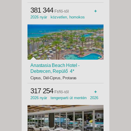
381 344
+
Ft/fő-től
2026 nyár közvetlen, homokos
tengerpart 2026 2026 tavasz
közvetlen tengerparti homokos
tengerpart 2026 ősz
Anastasia Beach Hotel -
Debrecen, Repülő 4*
Ciprus, Dél-Ciprus, Protaras
317 254
+
Ft/fő-től
2026 nyár tengerparti út mentén 2026
közeli, homokos tengerpart homokos
tengerpart családi szoba homokos,
sziklás tengerpart csendes környék