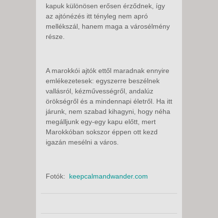
kapuk különösen erősen érződnek, így
az ajtónézés itt tényleg nem apró
mellékszál, hanem maga a városélmény
része.
A marokkói ajtók ettől maradnak ennyire
emlékezetesek: egyszerre beszélnek
vallásról, kézművességről, andalúz
örökségről és a mindennapi életről. Ha itt
járunk, nem szabad kihagyni, hogy néha
megálljunk egy-egy kapu előtt, mert
Marokkóban sokszor éppen ott kezd
igazán mesélni a város.
Fotók:
keepcalmandwander.com