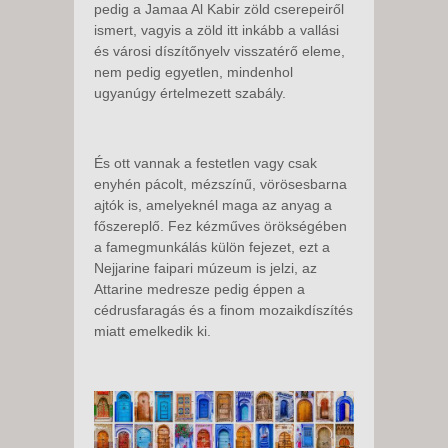
pedig a Jamaa Al Kabir zöld cserepeiről
ismert, vagyis a zöld itt inkább a vallási
és városi díszítőnyelv visszatérő eleme,
nem pedig egyetlen, mindenhol
ugyanúgy értelmezett szabály.
És ott vannak a festetlen vagy csak
enyhén pácolt, mézszínű, vörösesbarna
ajtók is, amelyeknél maga az anyag a
főszereplő. Fez kézműves örökségében
a famegmunkálás külön fejezet, ezt a
Nejjarine faipari múzeum is jelzi, az
Attarine medresze pedig éppen a
cédrusfaragás és a finom mozaikdíszítés
miatt emelkedik ki.