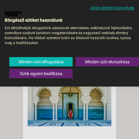
Adatvédelmi irányelvek
MENÜ
Böngésző sütiket használunk
Ezt elküldhetjük látogatóink adatainak elemzésére, webhelyünk fejlesztésére,
személyre szabott tartalom megjelenítésére és nagyszerű webhely-élmény
biztosítására. Ha többet szeretne tudni az általunk használt cookies, nyissa
meg a beállításokat.
Színes ajtók
Marokkóból
Minden süti elfogadása
Minden süti elutasítása
Sütik egyéni beállítása