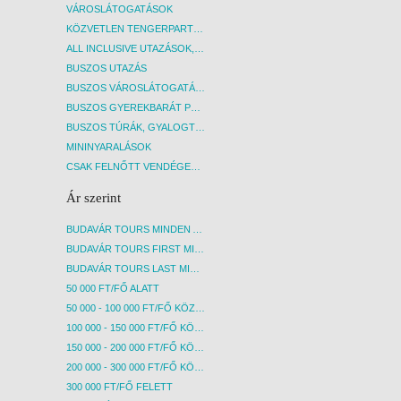
VÁROSLÁTOGATÁSOK
KÖZVETLEN TENGERPARTI SZÁLLÁSOK
ALL INCLUSIVE UTAZÁSOK, NYARALÁSOK
BUSZOS UTAZÁS
BUSZOS VÁROSLÁTOGATÁSOK
BUSZOS GYEREKBARÁT PROGRAMOK
BUSZOS TÚRÁK, GYALOGTÚRÁK
MININYARALÁSOK
CSAK FELNŐTT VENDÉGEKET FOGADÓ SZÁLLÁSOK
Ár szerint
BUDAVÁR TOURS MINDEN AKCIÓS ÚT
BUDAVÁR TOURS FIRST MINUTE AKCIÓS UTAK
BUDAVÁR TOURS LAST MINUTE AKCIÓS UTAK
50 000 FT/FŐ ALATT
50 000 - 100 000 FT/FŐ KÖZÖTT
100 000 - 150 000 FT/FŐ KÖZÖTT
150 000 - 200 000 FT/FŐ KÖZÖTT
200 000 - 300 000 FT/FŐ KÖZÖTT
300 000 FT/FŐ FELETT