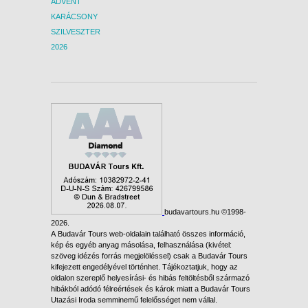
ADVENT
KARÁCSONY
SZILVESZTER
2026
budavartours.hu ©1998-
2026.
A Budavár Tours web-oldalain található összes információ,
kép és egyéb anyag másolása, felhasználása (kivétel:
szöveg idézés forrás megjelöléssel) csak a Budavár Tours
kifejezett engedélyével történhet. Tájékoztatjuk, hogy az
oldalon szereplő helyesírási- és hibás feltöltésből származó
hibákból adódó félreértések és károk miatt a Budavár Tours
Utazási Iroda semminemű felelősséget nem vállal.