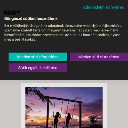
Adatvédelmi irányelvek
MENÜ
Böngésző sütiket használunk
Ezt elküldhetjük látogatóink adatainak elemzésére, webhelyünk fejlesztésére,
személyre szabott tartalom megjelenítésére és nagyszerű webhely-élmény
biztosítására. Ha többet szeretne tudni az általunk használt cookies, nyissa
meg a beállításokat.
Templomok,
strandok és a
Minden süti elfogadása
Minden süti elutasítása
Sütik egyéni beállítása
csirkék