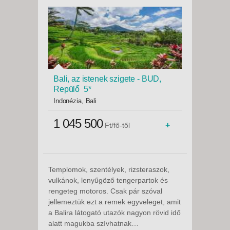
Bali, az istenek szigete - BUD,
Repülő 5*
Indonézia, Bali
1 045 500
+
Ft/fő-től
Templomok, szentélyek, rizsteraszok,
vulkánok, lenyűgöző tengerpartok és
rengeteg motoros. Csak pár szóval
jellemeztük ezt a remek egyveleget, amit
a Balira látogató utazók nagyon rövid idő
alatt magukba szívhatnak…