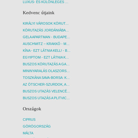
LUXUS- ÉS KÜLÖNLEGES UTAK
Kedvenc útjaink
KIRÁLYI VÁROSOK KÖRUTAZÁS KÖZVETLEN REPÜLŐJÁRATTAL - BUDAPEST, REPÜLŐ
KÖRUTAZÁS JORDÁNIÁBAN, HOLT-TENGERI PIHENÉSSEL - BUDAPEST, REPÜLŐ
GELA APARTMAN - BUDAPEST, REPÜLŐ
AUSCHWITZ – KRAKKÓ - MEGRÁZÓ IDŐUTAZÁS! - BUDAPEST, BUSZ
KÍNA - EZT LÁTNIA KELL! - BUDAPEST, REPÜLŐ
EGYIPTOM - EZT LÁTNIA KELL! - BUDAPEST, REPÜLŐ
BUSZOS KÖRUTAZÁS A GARDA-TÓ KÖRNYÉKÉN - BUDAPEST, BUSZ
MININYARALÁS OLASZORSZÁGBAN: ÉSZAK-OLASZ GYÖNGYSZEMEK NYOMÁBAN - BUDAPEST, BUSZ
TOSZKÁNA SAVA-BORSA: KÓSTOLÓK ÉS KULTURÁLIS UTAZÁS - BUDAPEST, BUSZ
AZ ÖTSCHER-SZURDOK, AUSZTRIA GRAND CANYONJA - BUDAPEST, BUSZ
BUSZOS UTAZÁS VELENCÉBE - BUDAPEST, BUSZ
BUSZOS UTAZÁS A PLITVICEI-TAVAK NEMZETI PARKBA - BUDAPEST, BUSZ
Országok
CIPRUS
GÖRÖGORSZÁG
MÁLTA