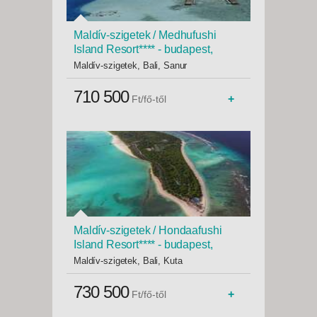
Maldív-szigetek / Medhufushi
Island Resort**** - budapest,
Repülő 4*
Maldív-szigetek, Bali, Sanur
710 500
+
Ft/fő-től
Maldív-szigetek / Hondaafushi
Island Resort**** - budapest,
Repülő 4*
Maldív-szigetek, Bali, Kuta
730 500
+
Ft/fő-től