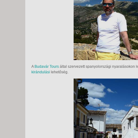
A
Budavár Tours
által szervezett spanyolországi nyaralásokon 
kirándulási
lehetőség.