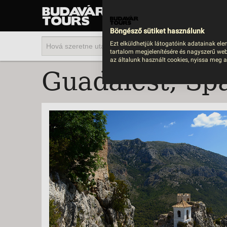
UTAZÁS
LAST MINUTE NYAR
Böngésző sütiket használunk
202
Ezt elküldhetjük látogatóink adatainak ele
tartalom megjelenítésére és nagyszerű web
BUS
az általunk használt cookies, nyissa meg a
Guadalest, Sp
TEN
ÜDÜ
KÖR
CSA
UTA
IND
AKT
EGZ
VÁR