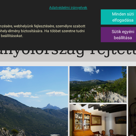
Adatvédelmi irányelvek
ALÁS
BUSZOS UTAZÁSOK
RÖVID NYARALÁSOK
SÚGÓ
HAJÓU
Minden süti
elfogadása
6
mzésére, webhelyünk fejlesztésére, személyre szabott
UTAZÁS
hely-élmény biztosítására. Ha többet szeretne tudni
Sütik egyéni
ZOS UTAZÁSOK
 beállításokat.
beállítása
anyolország rejte
GERPARTI
LÉSEK
UTAZÁS
LÁDI ÜDÜLÉS
ZÁSOK DEBRECENI
ULÁSSAL
ÍV KIKAPCSOLÓDÁS
OTIKUS UTAK
OSLÁTOGATÁS