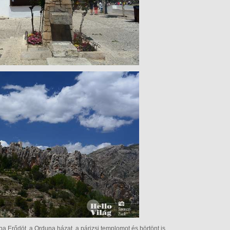
a Erődöt, a Orduna házat, a párizsi templomot és börtönt is.