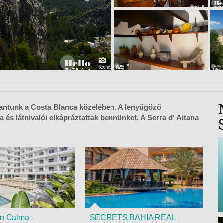
VETLEN
GERPARTI
LLÁSOK
LLODÁK
SZDÁVAL
AVÁR TOURS
ZÁSOK
antunk a Costa Blanca közelében. A lenyűgöző
 és látnivalói elkápráztattak bennünket. A Serra d' Aitana
on Calma -
SECRETS BAHIA REAL