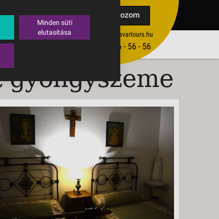
TAK
Feliratkozom
Minden süti
elutasítása
ertekesites@budavartours.hu
TIPPEK
(+36­ 1) 3 - 56 - 56 - 56
VISSZAJELZÉS KÜLDÉSE
tt gyöngyszeme