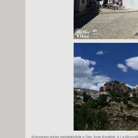
A program során megtekintjük a San Jose Kastélyt, a La Alcozalb