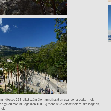
, mindössze 224 lelket számláló hamisíthatatlan spanyol falucska, mely
 Az egykori mór falu egészen 1609-ig menedéke volt az iszlám lakosságnak,
meit.