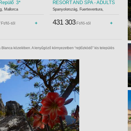
Repülő 3*
RESORT AND SPA - ADULTS
ONLY - VIE, Repülő 5*
g, Mallorca
Spanyolország, Fuerteventura,
Corralejo
431 303
+
+
Ft/fő-től
Ft/fő-től
Blanca közelében. A lenyűgöző környezetben “rejtőzködő” kis település