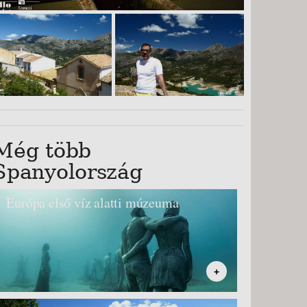
Még több
Spanyolország
Európa első víz alatti múzeuma
+