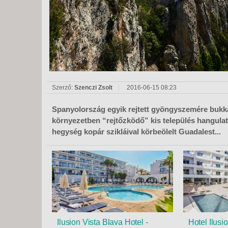
KÖZ
TEN
SZÁ
SZÁ
CSÚ
BUD
UTA
Szerző:
Szenczi Zsolt
2016-06-15 08:23
Spanyolország egyik rejtett gyöngyszemére bukk
környezetben “rejtőzködő” kis település hangulata
hegység kopár szikláival körbeölelt Guadalest...
Ilusion Vista Blava Hotel -
Hotel Ilusi