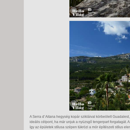
A Serra d' Aitana hegység kopár szikláival körbeölelt Guadalest
ideális célpont, ha már unjuk a nyüzsgő tengerpart forgatagát.
így az épületek stílusa szépen tükrözi a mór építészeti stílus ele