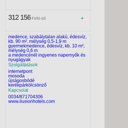
napi animációk felnőtteknek és
gyerekeknek (medencés játékok és
szórakozás, aerobik, minidisco, esti élő
312 156
műsorok)
+
Ft/fő-től
felár ellenében: billiárd, vízi sportok a
strandon (külső szolgáltatás)
Uszoda
medence, szabálytalan alakú, édesvíz,
kb. 90 m², mélység 0,5-1,9 m
gyermekmedence, édesvíz, kb. 10 m²,
mélység 0,6 m
a medencénél ingyenes napernyők és
nyugágyak
Szolgáltatások
internetpont
mosoda
újságosbódé
kerékpárkölcsönző
Kapcsolat
0034/871704306
www.ilusionhotels.com