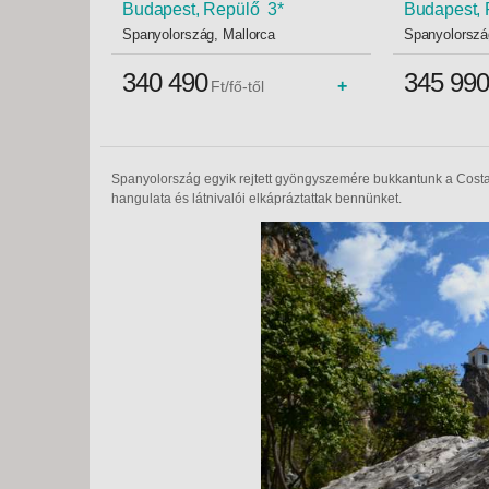
Budapest, Repülő 3*
Budapest, 
Spanyolország, Mallorca
Spanyolorszá
340 490
345 990
+
Ft/fő-től
Spanyolország egyik rejtett gyöngyszemére bukkantunk a Costa 
hangulata és látnivalói elkápráztattak bennünket.