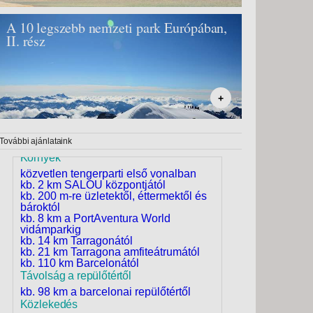
ingyenes vezeték nélküli internet az
egész szállodában
A 10 legszebb nemzeti park Európában,
a szállodában szintkülönbségek
vannak – mozgáskorlátozottaknak nem
II. rész
Hotel Best Maritim - Temesvár, Repülő
ajánlott
4*
elfogadott hitelkártyák: Visa,
MasterCard
Spanyolország, Costa Dorada
Sport és szórakozás
játszótér gyerekeknek
+
miniklub
asztalitenisz
minigolf
További ajánlataink
billiárd
íjászat
Környék
vízilabda
közvetlen tengerparti első vonalban
aerobik
kb. 2 km SALOU központjától
játékterem
kb. 200 m-re üzletektől, éttermektől és
gazdag animációs program
bároktól
gyerekeknek és felnőtteknek
kb. 8 km a PortAventura World
felár ellenében: vízi sportok a strandon
vidámparkig
Uszoda
kb. 14 km Tarragonától
2 medencék, édesvíz, összesen kb.
kb. 21 km Tarragona amfiteátrumától
400 m², mélység akár 1,8 m
kb. 110 km Barcelonától
gyerekmedence, mélység 0,4 m
Távolság a repülőtértől
vízi játszótér gyerekeknek
kb. 98 km a barcelonai repülőtértől
a medencék mellett ingyenes
Közlekedés
napozóágyak, matracok és törölközők
4R Salou Park Resort II szálloda -