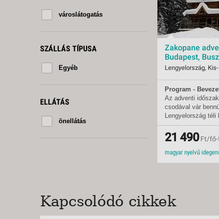
KÖZ
TEN
városlátogatás
SZÁ
SZÁ
Zakopane adven
SZÁLLÁS TÍPUSA
CSÚ
Budapest, Bus
BUD
Egyéb
UTA
Program - Beveze
Indulások:
2026.
Az adventi idősza
Időpontok:
3 db
ELLÁTÁS
csodával vár benn
Ellátás:
önell
Lengyelország téli
Szállás:
Egyé
önellátás
a meseszép Tátra l
Utazás:
autó
található Zakopan
21 490
Ft/fő-
időszakban is elva
ide látogatót.
Kapcsolódó cikkek