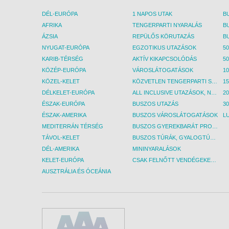
DÉL-EURÓPA
1 NAPOS UTAK
AFRIKA
TENGERPARTI NYARALÁS
ÁZSIA
REPÜLŐS KÖRUTAZÁS
NYUGAT-EURÓPA
EGZOTIKUS UTAZÁSOK
50
KARIB-TÉRSÉG
AKTÍV KIKAPCSOLÓDÁS
50
KÖZÉP-EURÓPA
VÁROSLÁTOGATÁSOK
KÖZEL-KELET
KÖZVETLEN TENGERPARTI SZÁLLÁSOK
DÉLKELET-EURÓPA
ALL INCLUSIVE UTAZÁSOK, NYARALÁSOK
ÉSZAK-EURÓPA
BUSZOS UTAZÁS
30
ÉSZAK-AMERIKA
BUSZOS VÁROSLÁTOGATÁSOK
L
MEDITERRÁN TÉRSÉG
BUSZOS GYEREKBARÁT PROGRAMOK
TÁVOL-KELET
BUSZOS TÚRÁK, GYALOGTÚRÁK
DÉL-AMERIKA
MININYARALÁSOK
KELET-EURÓPA
CSAK FELNŐTT VENDÉGEKET FOGADÓ SZÁLLÁSOK
AUSZTRÁLIA ÉS ÓCEÁNIA