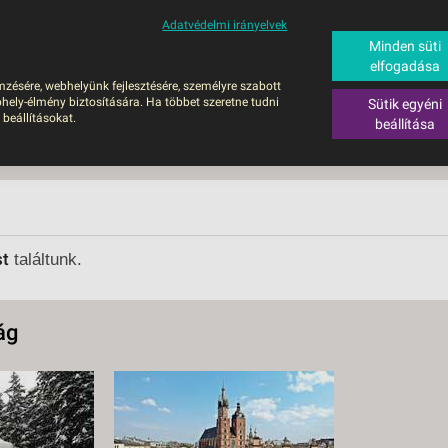
Adatvédelmi irányelvek
ALÁS
BUSZOS UTAZÁSOK
RÖVID NYARALÁSOK
SÚGÓ
HAJÓU
Minden süti
elfogadása
6
mzésére, webhelyünk fejlesztésére, személyre szabott
UTAZÁS
hely-élmény biztosítására. Ha többet szeretne tudni
Sütik egyéni
ZOS UTAZÁSOK
 beállításokat.
beállítása
GERPARTI
LÉSEK
UTAZÁS
LÁDI ÜDÜLÉS
st
találtunk.
ZÁSOK DEBRECENI
ULÁSSAL
ág
ÍV KIKAPCSOLÓDÁS
OTIKUS UTAK
OSLÁTOGATÁS