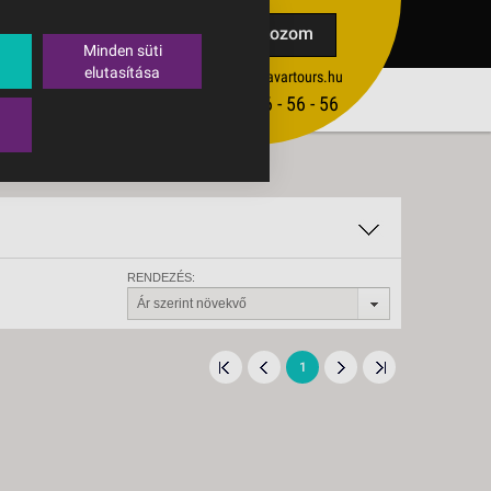
TAK
Feliratkozom
Minden süti
elutasítása
ertekesites@budavartours.hu
TIPPEK
(+36­ 1) 3 - 56 - 56 - 56
VISSZAJELZÉS KÜLDÉSE
RENDEZÉS:
Ár szerint növekvő
1