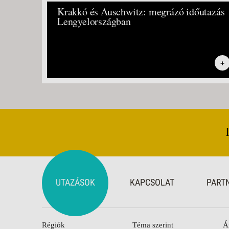
Krakkó és Auschwitz: megrázó időutazás
Lengyelországban
+
UTAZÁSOK
KAPCSOLAT
PART
Régiók
Téma szerint
Á