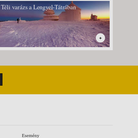
Téli varázs a Lengyel-Tátrában
Négy 
+
Esemény