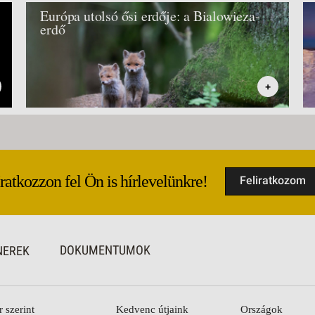
Európa utolsó ősi erdője: a Bialowieza-
erdő
+
Iratkozzon fel Ön is hírlevelünkre!
Feliratkozom
DOKUMENTUMOK
NEREK
r szerint
Kedvenc útjaink
Országok