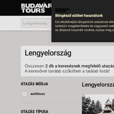
UTAZÁS
LAST MINUTE NYAR
Böngésző sütiket használunk
202
Ezt elküldhetjük látogatóink adatainak ele
tartalom megjelenítésére és nagyszerű web
BUS
az általunk használt cookies, nyissa meg a
TEN
ÜDÜ
Lengyelország
KÖR
CSA
2 db a keresésnek megfelelő utazá
Összesen
A keresővel tovább szűkítheti a találati listát!
UTA
IND
UTAZÁS MÓDJA
Lengyelorsz
AKT
autóbusz
EGZ
VÁR
UTAZÁS TÍPUSA