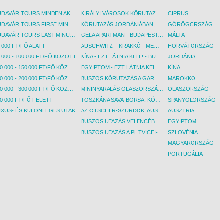
BUDAVÁR TOURS MINDEN AKCIÓS ÚT
KIRÁLYI VÁROSOK KÖRUTAZÁS KÖZVETLEN REPÜLŐJÁRATTAL - BUDAPEST, REPÜLŐ
CIPRUS
BUDAVÁR TOURS FIRST MINUTE AKCIÓS UTAK
KÖRUTAZÁS JORDÁNIÁBAN, HOLT-TENGERI PIHENÉSSEL - BUDAPEST, REPÜLŐ
GÖRÖGORSZÁG
BUDAVÁR TOURS LAST MINUTE AKCIÓS UTAK
GELA APARTMAN - BUDAPEST, REPÜLŐ
MÁLTA
 000 FT/FŐ ALATT
AUSCHWITZ – KRAKKÓ - MEGRÁZÓ IDŐUTAZÁS! - BUDAPEST, BUSZ
HORVÁTORSZÁG
 000 - 100 000 FT/FŐ KÖZÖTT
KÍNA - EZT LÁTNIA KELL! - BUDAPEST, REPÜLŐ
JORDÁNIA
100 000 - 150 000 FT/FŐ KÖZÖTT
EGYIPTOM - EZT LÁTNIA KELL! - BUDAPEST, REPÜLŐ
KÍNA
150 000 - 200 000 FT/FŐ KÖZÖTT
BUSZOS KÖRUTAZÁS A GARDA-TÓ KÖRNYÉKÉN - BUDAPEST, BUSZ
MAROKKÓ
200 000 - 300 000 FT/FŐ KÖZÖTT
MININYARALÁS OLASZORSZÁGBAN: ÉSZAK-OLASZ GYÖNGYSZEMEK NYOMÁBAN - BUDAPEST, BUSZ
OLASZORSZÁG
0 000 FT/FŐ FELETT
TOSZKÁNA SAVA-BORSA: KÓSTOLÓK ÉS KULTURÁLIS UTAZÁS - BUDAPEST, BUSZ
SPANYOLORSZÁG
UXUS- ÉS KÜLÖNLEGES UTAK
AZ ÖTSCHER-SZURDOK, AUSZTRIA GRAND CANYONJA - BUDAPEST, BUSZ
AUSZTRIA
BUSZOS UTAZÁS VELENCÉBE - BUDAPEST, BUSZ
EGYIPTOM
BUSZOS UTAZÁS A PLITVICEI-TAVAK NEMZETI PARKBA - BUDAPEST, BUSZ
SZLOVÉNIA
MAGYARORSZÁG
PORTUGÁLIA