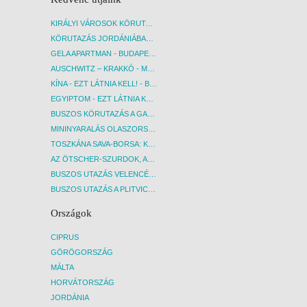
KIRÁLYI VÁROSOK KÖRUTAZÁS KÖZVETLEN REPÜLŐJÁRATTAL - BUDAPEST, REPÜLŐ
KÖRUTAZÁS JORDÁNIÁBAN, HOLT-TENGERI PIHENÉSSEL - BUDAPEST, REPÜLŐ
GELA APARTMAN - BUDAPEST, REPÜLŐ
AUSCHWITZ – KRAKKÓ - MEGRÁZÓ IDŐUTAZÁS! - BUDAPEST, BUSZ
KÍNA - EZT LÁTNIA KELL! - BUDAPEST, REPÜLŐ
EGYIPTOM - EZT LÁTNIA KELL! - BUDAPEST, REPÜLŐ
BUSZOS KÖRUTAZÁS A GARDA-TÓ KÖRNYÉKÉN - BUDAPEST, BUSZ
MININYARALÁS OLASZORSZÁGBAN: ÉSZAK-OLASZ GYÖNGYSZEMEK NYOMÁBAN - BUDAPEST, BUSZ
TOSZKÁNA SAVA-BORSA: KÓSTOLÓK ÉS KULTURÁLIS UTAZÁS - BUDAPEST, BUSZ
AZ ÖTSCHER-SZURDOK, AUSZTRIA GRAND CANYONJA - BUDAPEST, BUSZ
BUSZOS UTAZÁS VELENCÉBE - BUDAPEST, BUSZ
BUSZOS UTAZÁS A PLITVICEI-TAVAK NEMZETI PARKBA - BUDAPEST, BUSZ
Országok
CIPRUS
GÖRÖGORSZÁG
MÁLTA
HORVÁTORSZÁG
JORDÁNIA