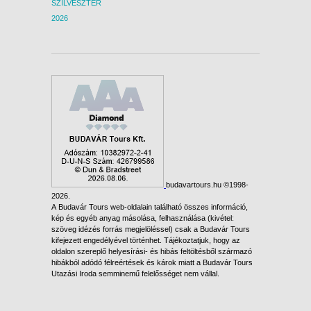
SZILVESZTER
2026
budavartours.hu ©1998-
2026.
A Budavár Tours web-oldalain található összes információ,
kép és egyéb anyag másolása, felhasználása (kivétel:
szöveg idézés forrás megjelöléssel) csak a Budavár Tours
kifejezett engedélyével történhet. Tájékoztatjuk, hogy az
oldalon szereplő helyesírási- és hibás feltöltésből származó
hibákból adódó félreértések és károk miatt a Budavár Tours
Utazási Iroda semminemű felelősséget nem vállal.