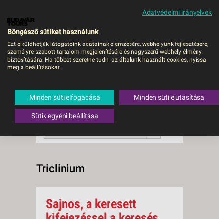
Adatvédelmi irányelvek
MENÜ
Böngésző sütiket használunk
Ezt elküldhetjük látogatóink adatainak elemzésére, webhelyünk fejlesztésére,
személyre szabott tartalom megjelenítésére és nagyszerű webhely-élmény
Triclinium
biztosítására. Ha többet szeretne tudni az általunk használt cookies, nyissa
meg a beállításokat.
0 db a keresésnek
Összesen
megfelelő utazást
találtunk.
Minden süti elfogadása
Minden süti elutasítása
A keresővel tovább szűkítheti a
találati listát!
Sütik egyéni beállítása
RENDEZÉS:
Ár szerint csökkenő
Triclinium
Sajnos, a keresett
kifejezéssel a keresés