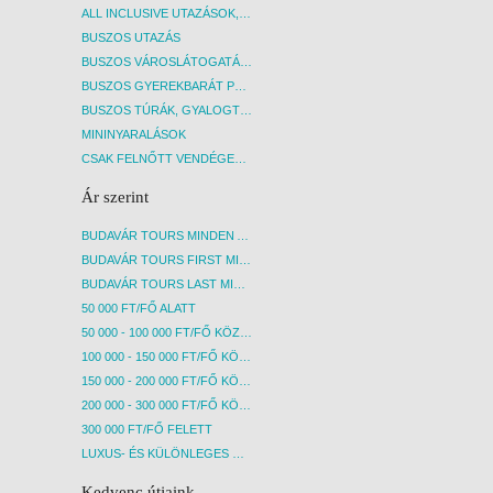
ALL INCLUSIVE UTAZÁSOK, NYARALÁSOK
BUSZOS UTAZÁS
BUSZOS VÁROSLÁTOGATÁSOK
BUSZOS GYEREKBARÁT PROGRAMOK
BUSZOS TÚRÁK, GYALOGTÚRÁK
MININYARALÁSOK
CSAK FELNŐTT VENDÉGEKET FOGADÓ SZÁLLÁSOK
Ár szerint
BUDAVÁR TOURS MINDEN AKCIÓS ÚT
BUDAVÁR TOURS FIRST MINUTE AKCIÓS UTAK
BUDAVÁR TOURS LAST MINUTE AKCIÓS UTAK
50 000 FT/FŐ ALATT
50 000 - 100 000 FT/FŐ KÖZÖTT
100 000 - 150 000 FT/FŐ KÖZÖTT
150 000 - 200 000 FT/FŐ KÖZÖTT
200 000 - 300 000 FT/FŐ KÖZÖTT
300 000 FT/FŐ FELETT
LUXUS- ÉS KÜLÖNLEGES UTAK
Kedvenc útjaink