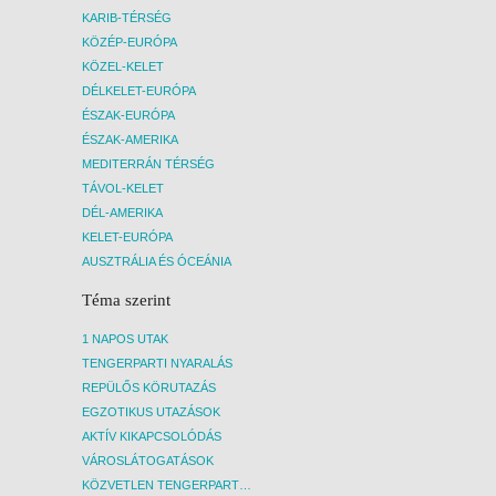
KARIB-TÉRSÉG
KÖZÉP-EURÓPA
KÖZEL-KELET
DÉLKELET-EURÓPA
ÉSZAK-EURÓPA
ÉSZAK-AMERIKA
MEDITERRÁN TÉRSÉG
TÁVOL-KELET
DÉL-AMERIKA
KELET-EURÓPA
AUSZTRÁLIA ÉS ÓCEÁNIA
Téma szerint
1 NAPOS UTAK
TENGERPARTI NYARALÁS
REPÜLŐS KÖRUTAZÁS
EGZOTIKUS UTAZÁSOK
AKTÍV KIKAPCSOLÓDÁS
VÁROSLÁTOGATÁSOK
KÖZVETLEN TENGERPARTI SZÁLLÁSOK