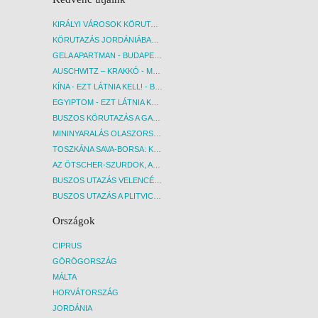
KIRÁLYI VÁROSOK KÖRUTAZÁS KÖZVETLEN REPÜLŐJÁRATTAL - BUDAPEST, REPÜLŐ
KÖRUTAZÁS JORDÁNIÁBAN, HOLT-TENGERI PIHENÉSSEL - BUDAPEST, REPÜLŐ
GELA APARTMAN - BUDAPEST, REPÜLŐ
AUSCHWITZ – KRAKKÓ - MEGRÁZÓ IDŐUTAZÁS! - BUDAPEST, BUSZ
KÍNA - EZT LÁTNIA KELL! - BUDAPEST, REPÜLŐ
EGYIPTOM - EZT LÁTNIA KELL! - BUDAPEST, REPÜLŐ
BUSZOS KÖRUTAZÁS A GARDA-TÓ KÖRNYÉKÉN - BUDAPEST, BUSZ
MININYARALÁS OLASZORSZÁGBAN: ÉSZAK-OLASZ GYÖNGYSZEMEK NYOMÁBAN - BUDAPEST, BUSZ
TOSZKÁNA SAVA-BORSA: KÓSTOLÓK ÉS KULTURÁLIS UTAZÁS - BUDAPEST, BUSZ
AZ ÖTSCHER-SZURDOK, AUSZTRIA GRAND CANYONJA - BUDAPEST, BUSZ
BUSZOS UTAZÁS VELENCÉBE - BUDAPEST, BUSZ
BUSZOS UTAZÁS A PLITVICEI-TAVAK NEMZETI PARKBA - BUDAPEST, BUSZ
Országok
CIPRUS
GÖRÖGORSZÁG
MÁLTA
HORVÁTORSZÁG
JORDÁNIA