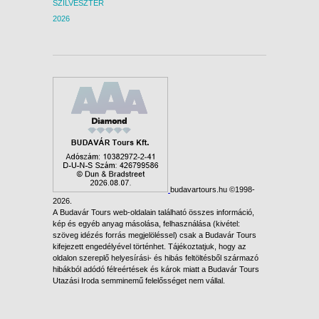
SZILVESZTER
2026
budavartours.hu ©1998-
2026.
A Budavár Tours web-oldalain található összes információ,
kép és egyéb anyag másolása, felhasználása (kivétel:
szöveg idézés forrás megjelöléssel) csak a Budavár Tours
kifejezett engedélyével történhet. Tájékoztatjuk, hogy az
oldalon szereplő helyesírási- és hibás feltöltésből származó
hibákból adódó félreértések és károk miatt a Budavár Tours
Utazási Iroda semminemű felelősséget nem vállal.