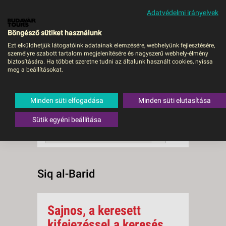
Adatvédelmi irányelvek
MENÜ
Böngésző sütiket használunk
Ezt elküldhetjük látogatóink adatainak elemzésére, webhelyünk fejlesztésére,
személyre szabott tartalom megjelenítésére és nagyszerű webhely-élmény
Siq al-Barid
biztosítására. Ha többet szeretne tudni az általunk használt cookies, nyissa
meg a beállításokat.
0 db a keresésnek
Összesen
megfelelő utazást
találtunk.
Minden süti elfogadása
Minden süti elutasítása
A keresővel tovább szűkítheti a
találati listát!
Sütik egyéni beállítása
RENDEZÉS:
Ár szerint növekvő
Siq al-Barid
Sajnos, a keresett
kifejezéssel a keresés