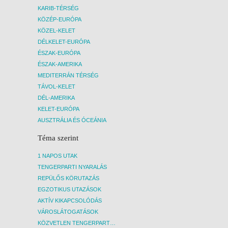
KARIB-TÉRSÉG
KÖZÉP-EURÓPA
KÖZEL-KELET
DÉLKELET-EURÓPA
ÉSZAK-EURÓPA
ÉSZAK-AMERIKA
MEDITERRÁN TÉRSÉG
TÁVOL-KELET
DÉL-AMERIKA
KELET-EURÓPA
AUSZTRÁLIA ÉS ÓCEÁNIA
Téma szerint
1 NAPOS UTAK
TENGERPARTI NYARALÁS
REPÜLŐS KÖRUTAZÁS
EGZOTIKUS UTAZÁSOK
AKTÍV KIKAPCSOLÓDÁS
VÁROSLÁTOGATÁSOK
KÖZVETLEN TENGERPARTI SZÁLLÁSOK