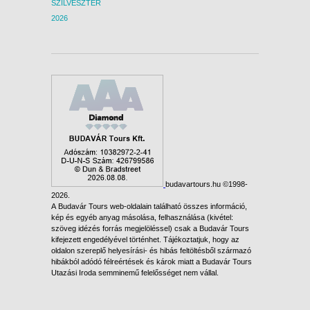
SZILVESZTER
2026
budavartours.hu ©1998-
2026.
A Budavár Tours web-oldalain található összes információ,
kép és egyéb anyag másolása, felhasználása (kivétel:
szöveg idézés forrás megjelöléssel) csak a Budavár Tours
kifejezett engedélyével történhet. Tájékoztatjuk, hogy az
oldalon szereplő helyesírási- és hibás feltöltésből származó
hibákból adódó félreértések és károk miatt a Budavár Tours
Utazási Iroda semminemű felelősséget nem vállal.