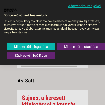
Adatvédelmi irányelvek
MENÜ
Böngésző sütiket használunk
Ezt elküldhetjük látogatóink adatainak elemzésére, webhelyünk fejlesztésére,
személyre szabott tartalom megjelenítésére és nagyszerű webhely-élmény
As-Salt
biztosítására. Ha többet szeretne tudni az általunk használt cookies, nyissa
meg a beállításokat.
0 db a keresésnek
Összesen
megfelelő utazást
találtunk.
Minden süti elfogadása
Minden süti elutasítása
A keresővel tovább szűkítheti a
találati listát!
Sütik egyéni beállítása
RENDEZÉS:
Ár szerint növekvő
As-Salt
Sajnos, a keresett
kifejezéssel a keresés