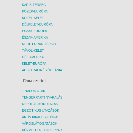
KARIB-TÉRSÉG
KÖZÉP-EURÓPA
KÖZEL-KELET
DÉLKELET-EURÓPA
ÉSZAK-EURÓPA
ÉSZAK-AMERIKA
MEDITERRÁN TÉRSÉG
TÁVOL-KELET
DÉL-AMERIKA
KELET-EURÓPA
AUSZTRÁLIA ÉS ÓCEÁNIA
Téma szerint
1 NAPOS UTAK
TENGERPARTI NYARALÁS
REPÜLŐS KÖRUTAZÁS
EGZOTIKUS UTAZÁSOK
AKTÍV KIKAPCSOLÓDÁS
VÁROSLÁTOGATÁSOK
KÖZVETLEN TENGERPARTI SZÁLLÁSOK