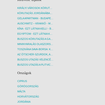
KIRÁLYI VÁROSOK KÖRUTAZÁS KÖZVETLEN REPÜLŐJÁRATTAL - BUDAPEST, REPÜLŐ
KÖRUTAZÁS JORDÁNIÁBAN, HOLT-TENGERI PIHENÉSSEL - BUDAPEST, REPÜLŐ
GELA APARTMAN - BUDAPEST, REPÜLŐ
AUSCHWITZ – KRAKKÓ - MEGRÁZÓ IDŐUTAZÁS! - BUDAPEST, BUSZ
KÍNA - EZT LÁTNIA KELL! - BUDAPEST, REPÜLŐ
EGYIPTOM - EZT LÁTNIA KELL! - BUDAPEST, REPÜLŐ
BUSZOS KÖRUTAZÁS A GARDA-TÓ KÖRNYÉKÉN - BUDAPEST, BUSZ
MININYARALÁS OLASZORSZÁGBAN: ÉSZAK-OLASZ GYÖNGYSZEMEK NYOMÁBAN - BUDAPEST, BUSZ
TOSZKÁNA SAVA-BORSA: KÓSTOLÓK ÉS KULTURÁLIS UTAZÁS - BUDAPEST, BUSZ
AZ ÖTSCHER-SZURDOK, AUSZTRIA GRAND CANYONJA - BUDAPEST, BUSZ
BUSZOS UTAZÁS VELENCÉBE - BUDAPEST, BUSZ
BUSZOS UTAZÁS A PLITVICEI-TAVAK NEMZETI PARKBA - BUDAPEST, BUSZ
Országok
CIPRUS
GÖRÖGORSZÁG
MÁLTA
HORVÁTORSZÁG
JORDÁNIA