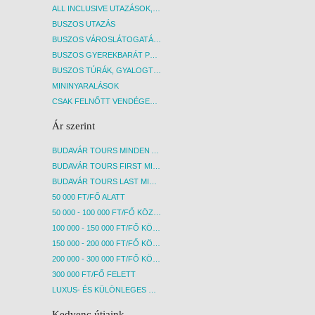
ALL INCLUSIVE UTAZÁSOK, NYARALÁSOK
BUSZOS UTAZÁS
BUSZOS VÁROSLÁTOGATÁSOK
BUSZOS GYEREKBARÁT PROGRAMOK
BUSZOS TÚRÁK, GYALOGTÚRÁK
MININYARALÁSOK
CSAK FELNŐTT VENDÉGEKET FOGADÓ SZÁLLÁSOK
Ár szerint
BUDAVÁR TOURS MINDEN AKCIÓS ÚT
BUDAVÁR TOURS FIRST MINUTE AKCIÓS UTAK
BUDAVÁR TOURS LAST MINUTE AKCIÓS UTAK
50 000 FT/FŐ ALATT
50 000 - 100 000 FT/FŐ KÖZÖTT
100 000 - 150 000 FT/FŐ KÖZÖTT
150 000 - 200 000 FT/FŐ KÖZÖTT
200 000 - 300 000 FT/FŐ KÖZÖTT
300 000 FT/FŐ FELETT
LUXUS- ÉS KÜLÖNLEGES UTAK
Kedvenc útjaink