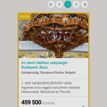
1
Akciós
Az ókori Hellász szépségei -
Budapest, Busz
Görögország, Olymposzi Riviéra, Belgrád
1. NAP NÁNDORFEHÉRVÁR VÁRA
Indulások:
2026.09.10-tól
Ingyenes kora reggeli transzferek indulnak
Időpontok:
1 db
Debrecenből, Miskolcról és Pécsről
Ellátás:
félpanzió
Budapestre. Mindkét útvonalon további
Típus:
Klasszikus körutazás
felszállási lehetőségeket biztosítunk. A
Szállás:
459 500
Egyéb
Ft/fő-től
főváros után az M5-ös autópályán haladunk
Utazás:
autóbusszal