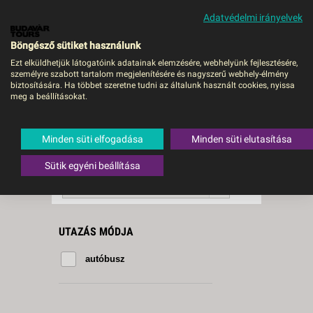
Adatvédelmi irányelvek
MENÜ
Böngésző sütiket használunk
Ezt elküldhetjük látogatóink adatainak elemzésére, webhelyünk fejlesztésére,
személyre szabott tartalom megjelenítésére és nagyszerű webhely-élmény
Olümpia
biztosítására. Ha többet szeretne tudni az általunk használt cookies, nyissa
meg a beállításokat.
1 db a keresésnek
Összesen
megfelelő utazást
találtunk.
Minden süti elfogadása
Minden süti elutasítása
A keresővel tovább szűkítheti a
találati listát!
Sütik egyéni beállítása
RENDEZÉS:
Ár szerint növekvő
UTAZÁS MÓDJA
autóbusz