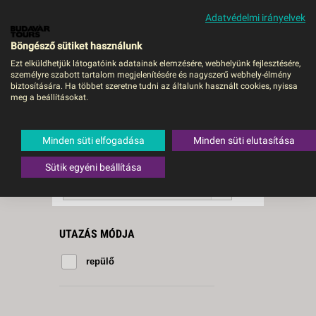
Adatvédelmi irányelvek
MENÜ
Böngésző sütiket használunk
Ezt elküldhetjük látogatóink adatainak elemzésére, webhelyünk fejlesztésére,
személyre szabott tartalom megjelenítésére és nagyszerű webhely-élmény
Kallithea
biztosítására. Ha többet szeretne tudni az általunk használt cookies, nyissa
meg a beállításokat.
2 db a keresésnek
Összesen
megfelelő utazást
találtunk.
Minden süti elfogadása
Minden süti elutasítása
A keresővel tovább szűkítheti a
találati listát!
Sütik egyéni beállítása
RENDEZÉS:
Ár szerint növekvő
UTAZÁS MÓDJA
repülő