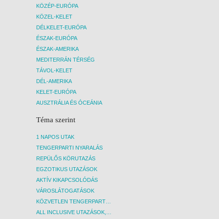
KÖZÉP-EURÓPA
KÖZEL-KELET
DÉLKELET-EURÓPA
ÉSZAK-EURÓPA
ÉSZAK-AMERIKA
MEDITERRÁN TÉRSÉG
TÁVOL-KELET
DÉL-AMERIKA
KELET-EURÓPA
AUSZTRÁLIA ÉS ÓCEÁNIA
Téma szerint
1 NAPOS UTAK
TENGERPARTI NYARALÁS
REPÜLŐS KÖRUTAZÁS
EGZOTIKUS UTAZÁSOK
AKTÍV KIKAPCSOLÓDÁS
VÁROSLÁTOGATÁSOK
KÖZVETLEN TENGERPARTI SZÁLLÁSOK
ALL INCLUSIVE UTAZÁSOK, NYARALÁSOK