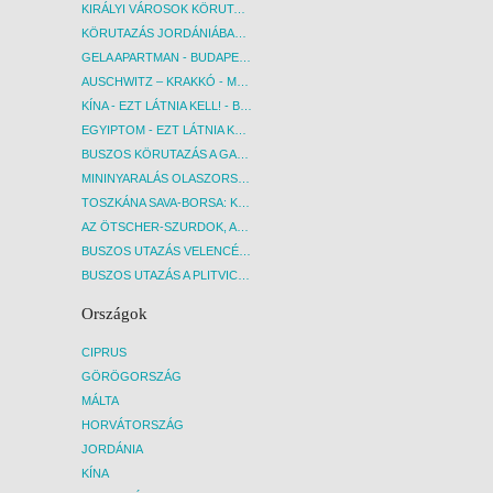
KIRÁLYI VÁROSOK KÖRUTAZÁS KÖZVETLEN REPÜLŐJÁRATTAL - BUDAPEST, REPÜLŐ
KÖRUTAZÁS JORDÁNIÁBAN, HOLT-TENGERI PIHENÉSSEL - BUDAPEST, REPÜLŐ
GELA APARTMAN - BUDAPEST, REPÜLŐ
AUSCHWITZ – KRAKKÓ - MEGRÁZÓ IDŐUTAZÁS! - BUDAPEST, BUSZ
KÍNA - EZT LÁTNIA KELL! - BUDAPEST, REPÜLŐ
EGYIPTOM - EZT LÁTNIA KELL! - BUDAPEST, REPÜLŐ
BUSZOS KÖRUTAZÁS A GARDA-TÓ KÖRNYÉKÉN - BUDAPEST, BUSZ
MININYARALÁS OLASZORSZÁGBAN: ÉSZAK-OLASZ GYÖNGYSZEMEK NYOMÁBAN - BUDAPEST, BUSZ
TOSZKÁNA SAVA-BORSA: KÓSTOLÓK ÉS KULTURÁLIS UTAZÁS - BUDAPEST, BUSZ
AZ ÖTSCHER-SZURDOK, AUSZTRIA GRAND CANYONJA - BUDAPEST, BUSZ
BUSZOS UTAZÁS VELENCÉBE - BUDAPEST, BUSZ
BUSZOS UTAZÁS A PLITVICEI-TAVAK NEMZETI PARKBA - BUDAPEST, BUSZ
Országok
CIPRUS
GÖRÖGORSZÁG
MÁLTA
HORVÁTORSZÁG
JORDÁNIA
KÍNA