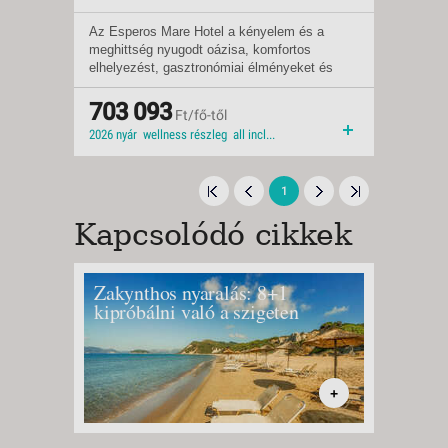
Az Esperos Mare Hotel a kényelem és a
Indulások:
2026.08.08-tól
meghittség nyugodt oázisa, komfortos
Időpontok:
6 db
elhelyezést, gasztronómiai élményeket és
Ellátás:
all inclusive
szolgáltatásainak széles skáláját kínálja az
Típus:
Tengerparti üdülés
idelátogatóknak.
Besorolás:
703 093
4*
Ft/fő-től
Szállás:
Hotel
2026 nyár wellness részleg all inclusive 2026 családbarát wellness közvetlen tengerparti homokos, helyenként aprókavicsos tengerpart családi szoba
Utazás:
menetrendszerinti járattal
1
Kapcsolódó cikkek
Zakynthos nyaralás: 8+1
Korfuo
kipróbálni való a szigeten
strand
partsz
+