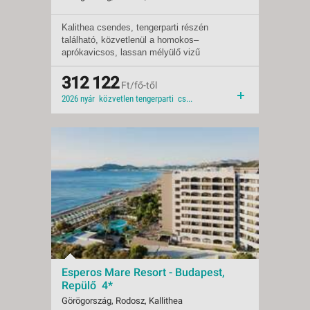
Kalithea csendes, tengerparti részén
Indulások:
2026.08.08-tól
található, közvetlenül a homokos–
Időpontok:
6 db
aprókavicsos, lassan mélyülő vizű
Ellátás:
önellátás
tengerpart közelében.
Típus:
Tengerparti üdülés
Besorolás:
312 122
4*
Ft/fő-től
Szállás:
Aparthotel
2026 nyár közvetlen tengerparti családi szoba 2026 kavicsos-homokos tengerpart csendes környék
Utazás:
menetrendszerinti járattal
Esperos Mare Resort - Budapest,
Repülő 4*
Görögország, Rodosz, Kallithea