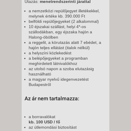
Utazás:
menetrendszerinti járattal
a nemzetközi repülőjegyet illetékekkel,
melynek értéke kb. 390.000 Ft
belföldi repülőjegyeket (2 alkalommal)
10 éjszakai szállást, helyi 4*-os
szállodákban, egy éjszaka hajón a
Halong-öbölben
a reggelit, a körutazás alatt 7 ebédet, a
hajón teljes ellátást (italok nélkül)
a helyszíni közlekedést
a belépőjegyeket a programban
meghirdetett látnivalókhoz
az utolsó napon a szoba elutazásig
használható
a magyar nyelvű idegenvezetést
Budapestről
Az ár nem tartalmazza:
a borravalókat
kb. 100 USD / fő
az útlemondási biztosítást