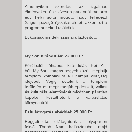
Amennyiben szereted az izgalmas
élményeket, és szívesen pattannál motorra
egy helyi sofőr mögött, hogy felfedezd
Saigon pezsgő éjszakai életét, akkor ezt a
programot neked találták ki!
Bukósisak mindeki számára biztosított.
My Son kirándulás: 22 000 Ft
Körülbelül félnapos kirándulás Hoi An-
ból. My Son, magas hegyek között megbújt
templom komplexum a Champa királyság
idejéből. Végig sétálunk a templom
területén és megismerjük építeszeti, vallási
és kulturális jelentőségét miközben páratlan
képeket készíthetünk a varázslatos
környezetről.
Falu látogatás ebéddel: 25 000 Ft
Reggeli után ellátogatunk a folyóparton
fekvő Thanh Nam halászfaluba, majd
tradicionális vietnami kerek csónakba