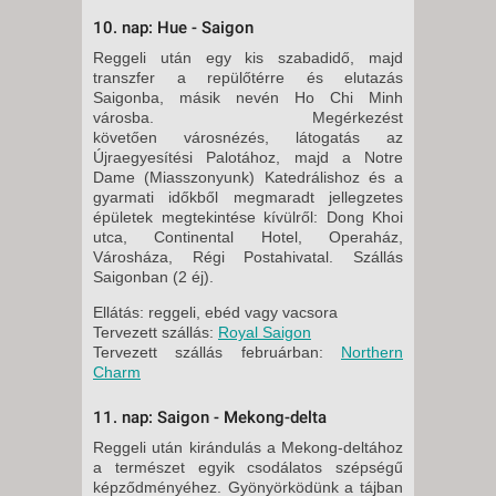
10. nap: Hue - Saigon
Reggeli után egy kis szabadidő, majd
transzfer a repülőtérre és elutazás
Saigonba, másik nevén Ho Chi Minh
városba. Megérkezést
követően városnézés, látogatás az
Újraegyesítési Palotához, majd a Notre
Dame (Miasszonyunk) Katedrálishoz és a
gyarmati időkből megmaradt jellegzetes
épületek megtekintése kívülről: Dong Khoi
utca, Continental Hotel, Operaház,
Városháza, Régi Postahivatal. Szállás
Saigonban (2 éj).
Ellátás: reggeli, ebéd vagy vacsora
Tervezett szállás:
Royal Saigon
Tervezett szállás februárban:
Northern
Charm
11. nap: Saigon - Mekong-delta
Reggeli után kirándulás a Mekong-deltához
a természet egyik csodálatos szépségű
képződményéhez. Gyönyörködünk a tájban