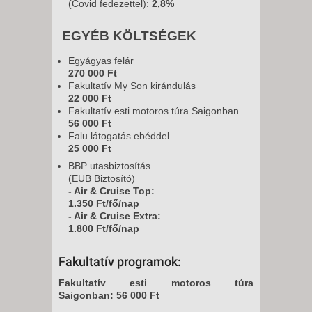
(Covid fedezettel):
2,8%
EGYÉB KÖLTSÉGEK
Egyágyas felár
270 000 Ft
Fakultatív My Son kirándulás
22 000 Ft
Fakultatív esti motoros túra Saigonban
56 000 Ft
Falu látogatás ebéddel
25 000 Ft
BBP utasbiztosítás
(EUB Biztosító)
- Air & Cruise Top:
1.350 Ft/fő/nap
- Air & Cruise Extra:
1.800 Ft/fő/nap
Fakultatív programok:
Fakultatív esti motoros túra
Saigonban: 56 000 Ft