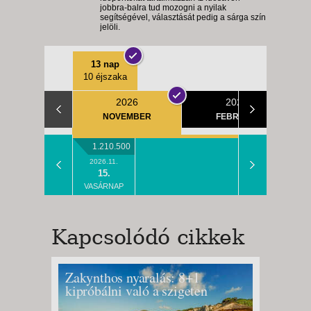
jobbra-balra tud mozogni a nyilak
segítségével, választását pedig a sárga szín
jelöli.
13 nap
10 éjszaka
2026
2027
NOVEMBER
FEBRUÁR
1.210.500
2026.11.
15.
VASÁRNAP
Kapcsolódó cikkek
Zakynthos nyaralás: 8+1
Limone
kipróbálni való a szigeten
a Gard