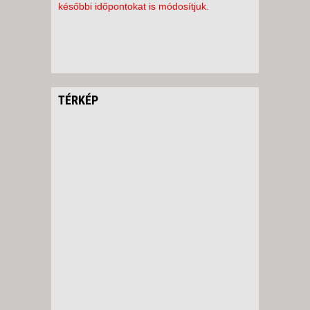
későbbi időpontokat is módosítjuk.
TÉRKÉP