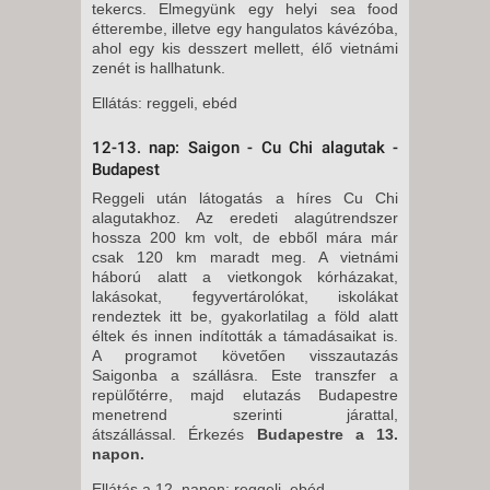
tekercs. Elmegyünk egy helyi sea food
étterembe, illetve egy hangulatos kávézóba,
ahol egy kis desszert mellett, élő vietnámi
zenét is hallhatunk.
Ellátás: reggeli, ebéd
12-13. nap: Saigon - Cu Chi alagutak -
Budapest
Reggeli után látogatás a híres Cu Chi
alagutakhoz. Az eredeti alagútrendszer
hossza 200 km volt, de ebből mára már
csak 120 km maradt meg. A vietnámi
háború alatt a vietkongok kórházakat,
lakásokat, fegyvertárolókat, iskolákat
rendeztek itt be, gyakorlatilag a föld alatt
éltek és innen indították a támadásaikat is.
A programot követően visszautazás
Saigonba a szállásra. Este transzfer a
repülőtérre, majd elutazás Budapestre
menetrend szerinti járattal,
átszállással. Érkezés
Budapestre a 13.
napon.
Ellátás a 12. napon: reggeli, ebéd