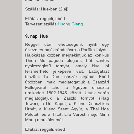
Szállás: Hue-ben (2 éj).
Ellátás: reggeli, ebéd
Tervezett szállás:
Huong Giang
9. nap: Hue
Reggeli után lehetőségünk nyílik egy
élvezetes hajókirándulásra a Parfüm folyón.
Hajókázás közben megtekintjük az ikonikus
Thien Mu pagoda elegáns, hét szintes
nyolcszögletű tornyát, amely Hue jól
felismerhető jelképévé vált. Látogatást
teszünk Tu Duc császár sírjánál. Ebéd
útközben, majd meglátogatjuk a Császári
Fellegvárat, ahol a Nguyen dinasztia
uralkodott 1802-1945 között. Utunk során
meglátogatjuk a Zászló tornyot (Flag
Tower), a Dél Kaput, a Kilenc Dinasztikus
Urnát, a Kilenc Szent Ágyút, a Thai Hoa
Palotát, és a Tiltott Lila Várost, majd Minh
Mang mauzóleumát.
Ellátás: reggeli, ebéd