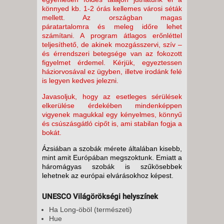
könnyed kb. 1-2 órás kellemes városi séták
mellett. Az országban magas
páratartalomra és meleg időre lehet
számítani. A program átlagos erőnléttel
teljesíthető, de akinek mozgásszervi, szív –
és érrendszeri betegsége van az fokozott
figyelmet érdemel. Kérjük, egyeztessen
háziorvosával ez ügyben, illetve irodánk felé
is legyen kedves jelezni.
Javasoljuk, hogy az esetleges sérülések
elkerülése érdekében mindenképpen
vigyenek magukkal egy kényelmes, könnyű
és csúszásgátló cipőt is, ami stabilan fogja a
bokát.
Ázsiában a szobák mérete általában kisebb,
mint amit Európában megszoktunk. Emiatt a
háromágyas szobák is szűkösebbek
lehetnek az európai elvárásokhoz képest.
UNESCO Világörökségi helyszínek
Ha Long-öböl (természeti)
Hue