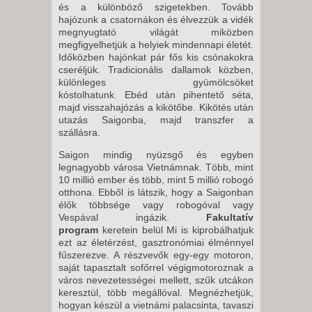
és a különböző szigetekben. Tovább
hajózunk a csatornákon és élvezzük a vidék
megnyugtató világát miközben
megfigyelhetjük a helyiek mindennapi életét.
Időközben hajónkat pár fős kis csónakokra
cseréljük. Tradicionális dallamok közben,
különleges gyümölcsöket
kóstolhatunk. Ebéd után pihentető séta,
majd visszahajózás a kikötőbe. Kikötés után
utazás Saigonba, majd transzfer a
szállásra.
Saigon mindig nyüzsgő és egyben
legnagyobb városa Vietnámnak. Több, mint
10 millió ember és több, mint 5 millió robogó
otthona. Ebből is látszik, hogy a Saigonban
élők többsége vagy robogóval vagy
Vespával ingázik.
Fakultatív
program
keretein belül Mi is kiprobálhatjuk
ezt az életérzést, gasztronómiai élménnyel
fűszerezve. A részvevők egy-egy motoron,
saját tapasztalt sofőrrel végigmotoroznak a
város nevezetességei mellett, szűk utcákon
keresztül, több megállóval. Megnézhetjük,
hogyan készül a vietnámi palacsinta, tavaszi