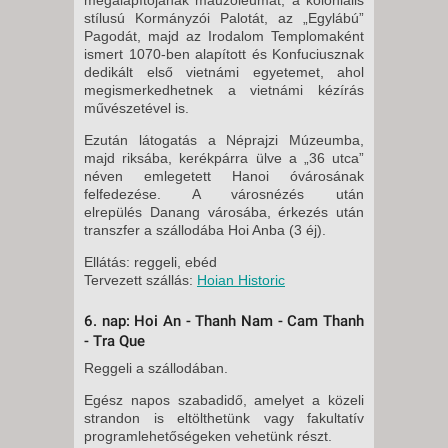
stílusú Kormányzói Palotát, az „Egylábú”
Pagodát, majd az Irodalom Templomaként
ismert 1070-ben alapított és Konfuciusznak
dedikált első vietnámi egyetemet, ahol
megismerkedhetnek a vietnámi kézírás
művészetével is.
Ezután látogatás a Néprajzi Múzeumba,
majd riksába, kerékpárra ülve a „36 utca”
néven emlegetett Hanoi óvárosának
felfedezése. A városnézés után
elrepülés Danang városába, érkezés után
transzfer a szállodába Hoi Anba (3 éj).
Ellátás: reggeli, ebéd
Tervezett szállás:
Hoian Historic
6. nap: Hoi An - Thanh Nam - Cam Thanh
- Tra Que
Reggeli a szállodában.
Egész napos szabadidő, amelyet a közeli
strandon is eltölthetünk vagy fakultatív
programlehetőségeken vehetünk részt.