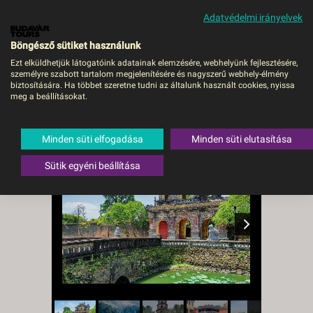
Adatvédelmi irányelvek
MENÜ
Böngésző sütiket használunk
Ezt elküldhetjük látogatóink adatainak elemzésére, webhelyünk fejlesztésére,
személyre szabott tartalom megjelenítésére és nagyszerű webhely-élmény
Körutazás Vietnámban -
biztosítására. Ha többet szeretne tudni az általunk használt cookies, nyissa
meg a beállításokat.
BUD, Repülő
Vietnam
,
Hanoi
Minden süti elfogadása
Minden süti elutasítása
Sütik egyéni beállítása