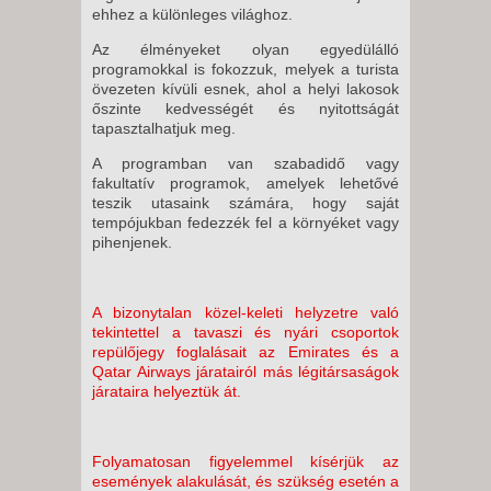
ehhez a különleges világhoz.
Az élményeket olyan egyedülálló
programokkal is fokozzuk, melyek a turista
övezeten kívüli esnek, ahol a helyi lakosok
őszinte kedvességét és nyitottságát
tapasztalhatjuk meg.
A programban van szabadidő vagy
fakultatív programok, amelyek lehetővé
teszik utasaink számára, hogy saját
tempójukban fedezzék fel a környéket vagy
pihenjenek.
A bizonytalan közel-keleti helyzetre való
tekintettel a tavaszi és nyári csoportok
repülőjegy foglalásait az Emirates és a
Qatar Airways járatairól más légitársaságok
járataira helyeztük át.
Folyamatosan figyelemmel kísérjük az
események alakulását, és szükség esetén a