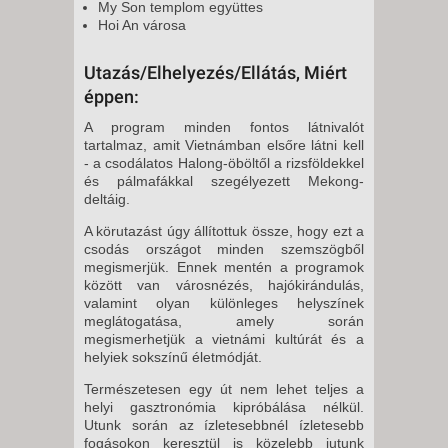
My Son templom együttes
Hoi An városa
Utazás/Elhelyezés/Ellátás, Miért
éppen:
A program minden fontos látnivalót
tartalmaz, amit Vietnámban elsőre látni kell
- a csodálatos Halong-öböltől a rizsföldekkel
és pálmafákkal szegélyezett Mekong-
deltáig.
A körutazást úgy állítottuk össze, hogy ezt a
csodás országot minden szemszögből
megismerjük. Ennek mentén a programok
között van városnézés, hajókirándulás,
valamint olyan különleges helyszínek
meglátogatása, amely során
megismerhetjük a vietnámi kultúrát és a
helyiek sokszínű életmódját.
Természetesen egy út nem lehet teljes a
helyi gasztronómia kipróbálása nélkül.
Utunk során az ízletesebbnél ízletesebb
fogásokon keresztül is közelebb jutunk