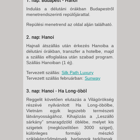
1. nap: Budapest - Hanoi
Indulás a délutáni órákban Budapestről
menetrendszerinti repülőjárattal.
Repülési menetrend az oldal alján található.
2. nap: Hanoi
Hajnali átszállás után érkezés Hanoiba a
délutáni órákban, transzfer a hotelbe, majd
a szállás elfoglalása után szabad program.
Szállás Hanoiban (1 éj).
Tervezett szállás:
Silk Path Luxury
Tervezett szállás februárban:
Sunway
3. nap: Hanoi - Ha Long-öböl
Reggelit követően elutazás a Világörökség
részévé nyilvánított Ha Long-öbölbe,
Vietnám egyik legszebb természeti
látványosságához. Kihajózás a „Leszálló
sárkány” smaragdzöld öblébe, melyet kis
szigetek (megközelítően 3000 sziget),
különleges formájú mészkő
sziklaképződmények, barlangok tarkítanak.