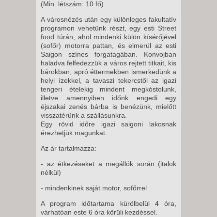
(Min. létszám: 10 fő)
A városnézés után egy különleges fakultatív
programon vehetünk részt, egy esti Street
food túrán, ahol mindenki külön kísérőjével
(sofőr) motorra pattan, és elmerül az esti
Saigon színes forgatagában. Konvojban
haladva felfedezzük a város rejtett titkait, kis
bárokban, apró éttermekben ismerkedünk a
helyi ízekkel, a tavaszi tekercstől az igazi
tengeri ételekig mindent megkóstolunk,
illetve amennyiben időnk engedi egy
éjszakai zenés bárba is benézünk, mielőtt
visszatérünk a szállásunkra.
Egy rövid időre igazi saigoni lakosnak
érezhetjük magunkat.
Az ár tartalmazza:
- az étkezéseket a megállók során (italok
nélkül)
- mindenkinek saját motor, sofőrrel
A program időtartama kürölbelül 4 óra,
várhatóan este 6 óra körüli kezdéssel.