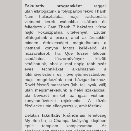
Fakultatív programként
reggeli
után ellátogatunk a folyóparton fekvő Thanh
Nam halászfaluba, majd tradicionális
vietnami kerek csónakba szállunk és
felfedezzük Cam Thanh 7 hektáros, vízbe
hajló kókuszpálma ültetvényét. Ezután
ellátogatunk a piacra, ahol az árusoktól
minden érdekességet megtudhatunk a
vietnami konyha fontos kellékeiről és
hozzávalóiról. Tra Que fűszer faluban
csodálatos fűszernövények között
sétálhatunk, ahol a mai napig több száz
éves technikákat alkalmaznak a
földművelésben és növénytermesztésben,
majd megérkezünk mai házigazdánkhoz.
Rövid frissítő masszázs (láb, fej, nyak, váll)
után megismerkedünk a helyi szakáccsal,
aki bevezet minket az igazi vietnami
konyhaművészet rejtelmeibe. A közös
főzőlecke után elfogyasztjuk, amit főztünk.
Délután
fakultatív kirándulási
lehetőség
My Son-ba, a Champa királyság idejében
épült templom komplexumba. Az
élményekben gazdag nap végén transzfer a