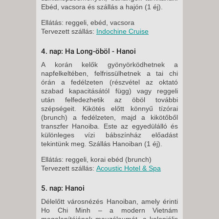
Ebéd, vacsora és szállás a hajón (1 éj).
Ellátás: reggeli, ebéd, vacsora
Tervezett szállás:
Indochine Cruise
4. nap: Ha Long-öböl - Hanoi
A korán kelők gyönyörködhetnek a
napfelkeltében, felfrissülhetnek a tai chi
órán a fedélzeten (részvétel az oktató
szabad kapacitásától függ) vagy reggeli
után felfedezhetik az öböl további
szépségeit. Kikötés előtt könnyű tízórai
(brunch) a fedélzeten, majd a kikötőből
transzfer Hanoiba. Este az egyedülálló és
különleges vízi bábszínház előadást
tekintünk meg. Szállás Hanoiban (1 éj).
Ellátás: reggeli, korai ebéd (brunch)
Tervezett szállás:
Acoustic Hotel & Spa
5. nap: Hanoi
Délelőtt városnézés Hanoiban, amely érinti
Ho Chi Minh – a modern Vietnám
megalapítójának mauzóleumát, a koloniális