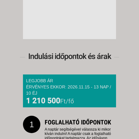
Indulási időpontok és árak
LEGJOBB ÁR
ÉRVÉNYES EKKOR: 2026.11.15 - 13 NAP /
10 ÉJ
1 210 500
Ft/fő
FOGLALHATÓ IDŐPONTOK
1
A naptár segítségével válassza ki mikor
kíván indulni! A naptár csak a foglalható
időpontokat tartalmazza. Az idősávon