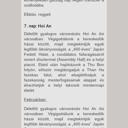
szállodába.
Ellátás: reggeli
7. nap: Hoi An
Délelőtt gyalogos városnézés Hoi An ősi
városában. Végigsétálunk a kereskedők
házai között, majd megtekintjük egyik
legfőbb látványosságát, a „400 éves” Japán
Fedett Hidat, a csodálatos fafaragásairól
ismert dísztermet (Assembly Hall) és a helyi
piacot. Ebéd után hajókázunk a Thu Bon
folyón, először meglátogatjuk a Than Ha
fazekas falut, ahol elsajátíthatjuk a
fazekasság mesterfogásainak alapjait és
élvezhetjük a helyi lakosok mindennapi
életét.
Februárban:
Délelőtt gyalogos városnézés Hoi An ősi
városában. Végigsétálunk a kereskedők
házai között, majd megtekintjük egyik
legfőbb látványosságát, a „400 éves” Japán