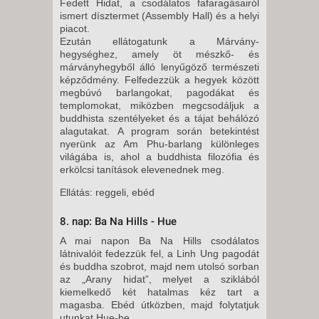
Fedett Hidat, a csodálatos fafaragásairól
ismert dísztermet (Assembly Hall) és a helyi
piacot.
Ezután ellátogatunk a Márvány-
hegységhez, amely öt mészkő- és
márványhegyből álló lenyűgöző természeti
képződmény. Felfedezzük a hegyek között
megbúvó barlangokat, pagodákat és
templomokat, miközben megcsodáljuk a
buddhista szentélyeket és a tájat behálózó
alagutakat. A program során betekintést
nyerünk az Am Phu-barlang különleges
világába is, ahol a buddhista filozófia és
erkölcsi tanítások elevenednek meg.
Ellátás: reggeli, ebéd
8. nap: Ba Na Hills - Hue
A mai napon Ba Na Hills csodálatos
látnivalóit fedezzük fel, a Linh Ung pagodát
és buddha szobrot, majd nem utolsó sorban
az „Arany hidat”, melyet a sziklából
kiemelkedő két hatalmas kéz tart a
magasba. Ebéd útközben, majd folytatjuk
utunkat Hue-be.