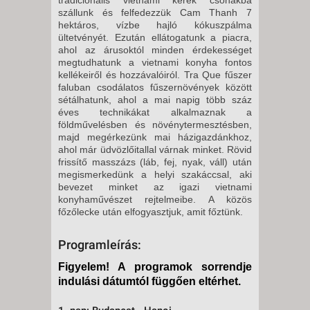
szállunk és felfedezzük Cam Thanh 7
hektáros, vízbe hajló kókuszpálma
ültetvényét. Ezután ellátogatunk a piacra,
ahol az árusoktól minden érdekességet
megtudhatunk a vietnami konyha fontos
kellékeiről és hozzávalóiról. Tra Que fűszer
faluban csodálatos fűszernövények között
sétálhatunk, ahol a mai napig több száz
éves technikákat alkalmaznak a
földművelésben és növénytermesztésben,
majd megérkezünk mai házigazdánkhoz,
ahol már üdvözlőitallal várnak minket. Rövid
frissítő masszázs (láb, fej, nyak, váll) után
megismerkedünk a helyi szakáccsal, aki
bevezet minket az igazi vietnami
konyhaművészet rejtelmeibe. A közös
főzőlecke után elfogyasztjuk, amit főztünk.
Programleírás:
Figyelem! A programok sorrendje
indulási dátumtól függően eltérhet.