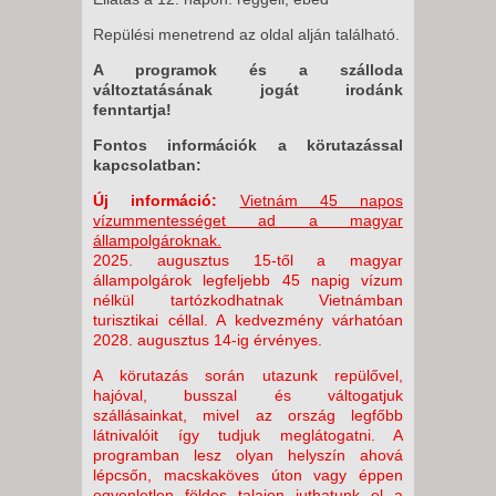
Repülési menetrend az oldal alján található.
A programok és a szálloda
változtatásának jogát irodánk
fenntartja!
Fontos információk a körutazással
kapcsolatban:
Új információ:
Vietnám 45 napos
vízummentességet ad a magyar
állampolgároknak.
2025. augusztus 15-től a magyar
állampolgárok legfeljebb 45 napig vízum
nélkül tartózkodhatnak Vietnámban
turisztikai céllal. A kedvezmény várhatóan
2028. augusztus 14-ig érvényes.
A körutazás során utazunk repülővel,
hajóval, busszal és váltogatjuk
szállásainkat, mivel az ország legfőbb
látnivalóit így tudjuk meglátogatni. A
programban lesz olyan helyszín ahová
lépcsőn, macskaköves úton vagy éppen
egyenletlen földes talajon juthatunk el a