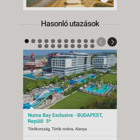
Hasonló utazások
Numa Bay Exclusive - BUDAPEST,
Numa
Repülő 5*
Repü
Törökország, Török riviéra, Alanya
Törökor