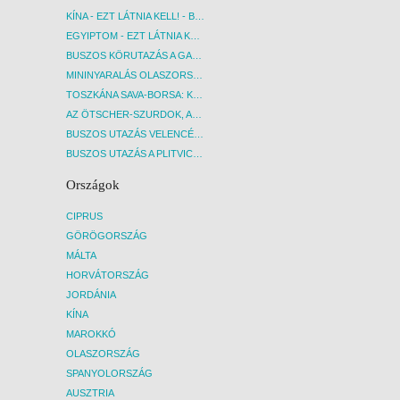
KÍNA - EZT LÁTNIA KELL! - BUDAPEST, REPÜLŐ
EGYIPTOM - EZT LÁTNIA KELL! - BUDAPEST, REPÜLŐ
BUSZOS KÖRUTAZÁS A GARDA-TÓ KÖRNYÉKÉN - BUDAPEST, BUSZ
MININYARALÁS OLASZORSZÁGBAN: ÉSZAK-OLASZ GYÖNGYSZEMEK NYOMÁBAN - BUDAPEST, BUSZ
TOSZKÁNA SAVA-BORSA: KÓSTOLÓK ÉS KULTURÁLIS UTAZÁS - BUDAPEST, BUSZ
AZ ÖTSCHER-SZURDOK, AUSZTRIA GRAND CANYONJA - BUDAPEST, BUSZ
BUSZOS UTAZÁS VELENCÉBE - BUDAPEST, BUSZ
BUSZOS UTAZÁS A PLITVICEI-TAVAK NEMZETI PARKBA - BUDAPEST, BUSZ
Országok
CIPRUS
GÖRÖGORSZÁG
MÁLTA
HORVÁTORSZÁG
JORDÁNIA
KÍNA
MAROKKÓ
OLASZORSZÁG
SPANYOLORSZÁG
AUSZTRIA