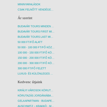
MININYARALÁSOK
CSAK FELNŐTT VENDÉGEKET FOGADÓ SZÁLLÁSOK
Ár szerint
BUDAVÁR TOURS MINDEN AKCIÓS ÚT
BUDAVÁR TOURS FIRST MINUTE AKCIÓS UTAK
BUDAVÁR TOURS LAST MINUTE AKCIÓS UTAK
50 000 FT/FŐ ALATT
50 000 - 100 000 FT/FŐ KÖZÖTT
100 000 - 150 000 FT/FŐ KÖZÖTT
150 000 - 200 000 FT/FŐ KÖZÖTT
200 000 - 300 000 FT/FŐ KÖZÖTT
300 000 FT/FŐ FELETT
LUXUS- ÉS KÜLÖNLEGES UTAK
Kedvenc útjaink
KIRÁLYI VÁROSOK KÖRUTAZÁS KÖZVETLEN REPÜLŐJÁRATTAL - BUDAPEST, REPÜLŐ
KÖRUTAZÁS JORDÁNIÁBAN, HOLT-TENGERI PIHENÉSSEL - BUDAPEST, REPÜLŐ
GELA APARTMAN - BUDAPEST, REPÜLŐ
AUSCHWITZ – KRAKKÓ - MEGRÁZÓ IDŐUTAZÁS! - BUDAPEST, BUSZ