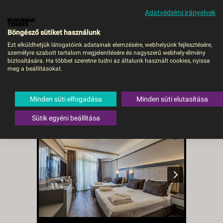
Adatvédelmi irányelvek
MENÜ
Böngésző sütiket használunk
Ezt elküldhetjük látogatóink adatainak elemzésére, webhelyünk fejlesztésére,
személyre szabott tartalom megjelenítésére és nagyszerű webhely-élmény
Vonresort Golden
biztosítására. Ha többet szeretne tudni az általunk használt cookies, nyissa
meg a beállításokat.
Coast***** - UAI -
Debrecen DEB, Repülő
Minden süti elfogadása
Minden süti elutasítása
Törökország
,
Török riviéra
,
Side
Sütik egyéni beállítása