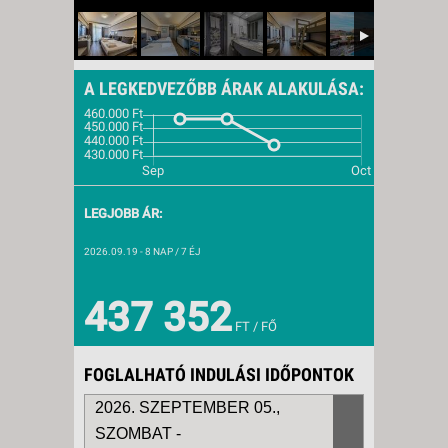
A LEGKEDVEZŐBB ÁRAK ALAKULÁSA:
LEGJOBB ÁR:
2026.09.19
- 8 NAP / 7 ÉJ
437 352
FT / FŐ
FOGLALHATÓ INDULÁSI IDŐPONTOK
2026. SZEPTEMBER 05.,
SZOMBAT -