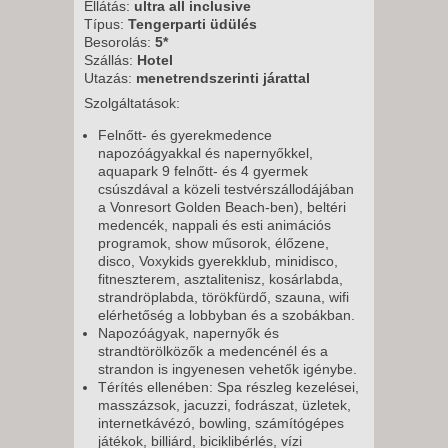
Ellátás:
ultra all inclusive
Típus:
Tengerparti üdülés
Besorolás:
5*
Szállás:
Hotel
Utazás:
menetrendszerinti járattal
Szolgáltatások:
Felnőtt- és gyerekmedence
napozóágyakkal és napernyőkkel,
aquapark 9 felnőtt- és 4 gyermek
csúszdával a közeli testvérszállodájában
a Vonresort Golden Beach-ben), beltéri
medencék, nappali és esti animációs
programok, show műsorok, élőzene,
disco, Voxykids gyerekklub, minidisco,
fitneszterem, asztalitenisz, kosárlabda,
strandröplabda, törökfürdő, szauna, wifi
elérhetőség a lobbyban és a szobákban.
Napozóágyak, napernyők és
strandtörölközők a medencénél és a
strandon is ingyenesen vehetők igénybe.
Térítés ellenében: Spa részleg kezelései,
masszázsok, jacuzzi, fodrászat, üzletek,
internetkávézó, bowling, számítógépes
játékok, billiárd, biciklibérlés, vízi