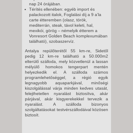
nap 24 órájában.
Térítés ellenében: egyéb import és
palackozott italok, Foglalási díj a 9 a’la
carte étteremben (olasz, török,
mediterrán, steak, távol keleti, hal,
mexikói, görög – némelyik étterem a
Vonresort Golden Beach komplexumában
található), szobaszervíz.
Antalya repülőterétől 55 km-re, Sidetől
pedig 12 km-re található a 50.000m2
elterülő szálloda, mely közvetlenül a lassan
mélyülő homokos tengerpart mentén
helyezkedik el. A szálloda számos
programlehetőséggel, a régió egyik
legnagyobb aquaparkjával, minőségi
kiszolgálással várja minden kedves utasát,
felejthetetlen nyaralást biztosítva, akár
párjával, akár kisgyerekekkel tervezik a
nyaralást. A szálloda bizonyos
szolgáltatásokat testvérszállodáival közösen
biztosít.