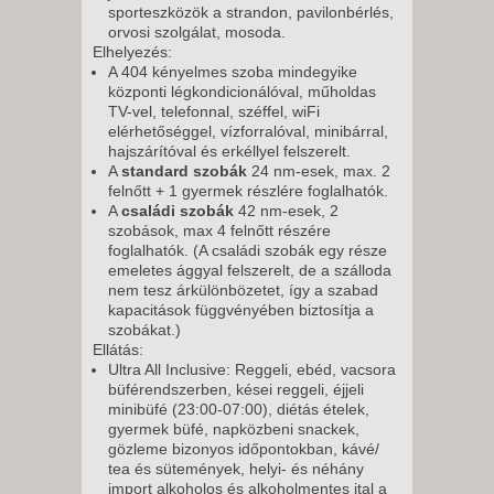
sporteszközök a strandon, pavilonbérlés,
orvosi szolgálat, mosoda.
Elhelyezés:
A 404 kényelmes szoba mindegyike
központi légkondicionálóval, műholdas
TV-vel, telefonnal, széffel, wiFi
elérhetőséggel, vízforralóval, minibárral,
hajszárítóval és erkéllyel felszerelt.
A
standard szobák
24 nm-esek, max. 2
felnőtt + 1 gyermek részlére foglalhatók.
A
családi szobák
42 nm-esek, 2
szobások, max 4 felnőtt részére
foglalhatók. (A családi szobák egy része
emeletes ággyal felszerelt, de a szálloda
nem tesz árkülönbözetet, így a szabad
kapacitások függvényében biztosítja a
szobákat.)
Ellátás:
Ultra All Inclusive: Reggeli, ebéd, vacsora
büférendszerben, kései reggeli, éjjeli
minibüfé (23:00-07:00), diétás ételek,
gyermek büfé, napközbeni snackek,
gözleme bizonyos időpontokban, kávé/
tea és sütemények, helyi- és néhány
import alkoholos és alkoholmentes ital a