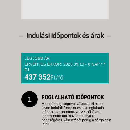
Indulási időpontok és árak
LEGJOBB ÁR
ÉRVÉNYES EKKOR: 2026.09.19 - 8 NAP / 7
ÉJ
437 352
Ft/fő
FOGLALHATÓ IDŐPONTOK
1
A naptár segítségével válassza ki mikor
kíván indulni! A naptár csak a foglalható
időpontokat tartalmazza. Az idősávon
jobbra-balra tud mozogni a nyilak
segítségével, választását pedig a sárga szín
jelöli.