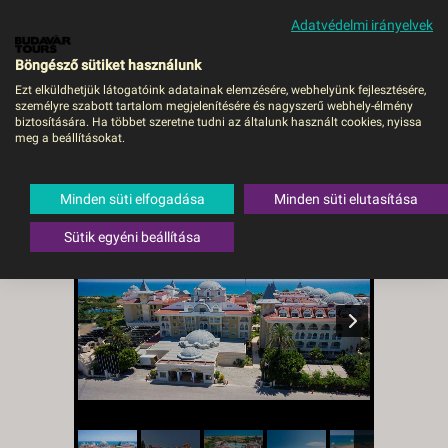
Adatvédelmi irányelvek
MENÜ
Böngésző sütiket használunk
Ezt elküldhetjük látogatóink adatainak elemzésére, webhelyünk fejlesztésére,
személyre szabott tartalom megjelenítésére és nagyszerű webhely-élmény
Side Star Resort -
biztosítására. Ha többet szeretne tudni az általunk használt cookies, nyissa
meg a beállításokat.
DEBRECEN, Repülő
Törökország
,
Török riviéra
,
Side
Minden süti elfogadása
Minden süti elutasítása
Sütik egyéni beállítása