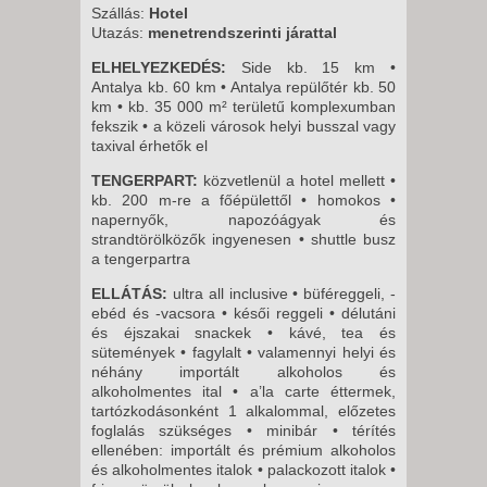
15 NAP / 14 ÉJSZAKA
Szállás:
Hotel
Utazás:
menetrendszerinti járattal
2026. SZEPTEMBER 04.,
PÉNTEK -
ELHELYEZKEDÉS:
Side kb. 15 km •
Antalya kb. 60 km • Antalya repülőtér kb. 50
8 NAP / 7 ÉJSZAKA
km • kb. 35 000 m² területű komplexumban
2026. SZEPTEMBER 11.,
fekszik • a közeli városok helyi busszal vagy
taxival érhetők el
PÉNTEK -
8 NAP / 7 ÉJSZAKA
TENGERPART:
közvetlenül a hotel mellett •
kb. 200 m-re a főépülettől • homokos •
napernyők, napozóágyak és
strandtörölközők ingyenesen • shuttle busz
a tengerpartra
ELLÁTÁS:
ultra all inclusive • büféreggeli, -
ebéd és -vacsora • késői reggeli • délutáni
és éjszakai snackek • kávé, tea és
sütemények • fagylalt • valamennyi helyi és
néhány importált alkoholos és
alkoholmentes ital • a’la carte éttermek,
tartózkodásonként 1 alkalommal, előzetes
foglalás szükséges • minibár • térítés
ellenében: importált és prémium alkoholos
és alkoholmentes italok • palackozott italok •