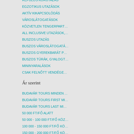
szezonon belüli megváltoztatására is,
szezon
EGZOTIKUS UTAZÁSOK
amelyre irodánknak nincs ráhatása! A
amelyr
AKTÍV KIKAPCSOLÓDÁS
térítés ellenében igénybe vehető
téríté
VÁROSLÁTOGATÁSOK
szolgáltatásokról a szálloda recepcióján
szolgá
kérhető bővebb információ.
kérhe
KÖZVETLEN TENGERPARTI SZÁLLÁSOK
ALL INCLUSIVE UTAZÁSOK, NYARALÁSOK
BUSZOS UTAZÁS
BUSZOS VÁROSLÁTOGATÁSOK
BUSZOS GYEREKBARÁT PROGRAMOK
BUSZOS TÚRÁK, GYALOGTÚRÁK
MININYARALÁSOK
CSAK FELNŐTT VENDÉGEKET FOGADÓ SZÁLLÁSOK
Ár szerint
BUDAVÁR TOURS MINDEN AKCIÓS ÚT
BUDAVÁR TOURS FIRST MINUTE AKCIÓS UTAK
BUDAVÁR TOURS LAST MINUTE AKCIÓS UTAK
50 000 FT/FŐ ALATT
50 000 - 100 000 FT/FŐ KÖZÖTT
100 000 - 150 000 FT/FŐ KÖZÖTT
150 000 - 200 000 FT/FŐ KÖZÖTT