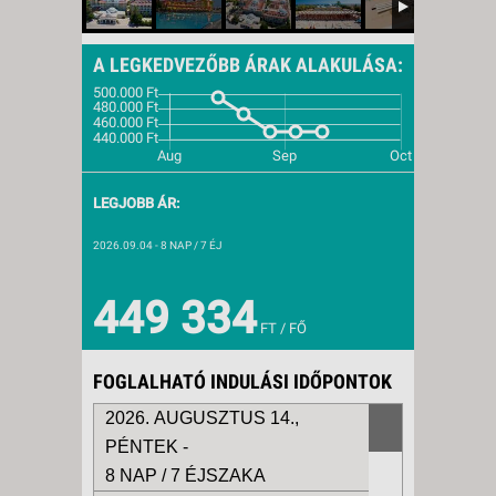
A LEGKEDVEZŐBB ÁRAK ALAKULÁSA:
LEGJOBB ÁR:
2026.09.04
- 8 NAP / 7 ÉJ
449 334
FT / FŐ
FOGLALHATÓ INDULÁSI IDŐPONTOK
2026. AUGUSZTUS 14.,
PÉNTEK -
8 NAP / 7 ÉJSZAKA