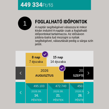
449 334
Ft/fő
FOGLALHATÓ IDŐPONTOK
1
A naptár segítségével válassza ki mikor
kíván indulni! A naptár csak a foglalható
időpontokat tartalmazza. Az idősávon
jobbra-balra tud mozogni a nyilak
segítségével, választását pedig a sárga szín
jelöli.
8 nap
15 nap
7 éjszaka
14 éjszaka
2026
2026
AUGUSZTUS
SZEPTEMBER
495.103
472.740
450.024
2026.08.
2026.08.
2026.08.
14.
21.
28.
PÉNTEK
PÉNTEK
PÉNTEK