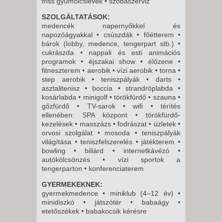
friss gyümölcslevek • szobaszerviz
SZOLGÁLTATÁSOK:
medencék napernyőkkel és
napozóágyakkal • csúszdák • főétterem •
bárok (lobby, medence, tengerpart stb.) •
cukrászda • nappali és esti animációs
programok • éjszakai show • élőzene •
fitneszterem • aerobik • vízi aerobik • torna •
step aerobik • teniszpályák • darts •
asztalitenisz • boccia • strandröplabda •
kosárlabda • minigolf • törökfürdő • szauna •
gőzfürdő • TV-sarok • wifi • térítés
ellenében: SPA központ • törökfürdő-
kezelések • masszázs • fodrászat • üzletek •
orvosi szolgálat • mosoda • teniszpályák
világítása • teniszfelszerelés • játékterem •
bowling • biliárd • internetkávézó •
autókölcsönzés • vízi sportok a
tengerparton • konferenciaterem
GYERMEKEKNEK:
gyermekmedence • miniklub (4–12 év) •
minidiszkó • játszótér • babaágy •
etetőszékek • babakocsik kérésre