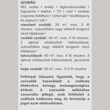
SZOBÁK:
462 szoba • erkély • légkondicionálás •
hajszárító • telefon • TV • széf • minibár
(naponta feltöltve) • vízforraló • fürdőköpeny
és papucs • wifi •
standard szobák:
24 m², max. 3 fő
részére, szárazföldre vagy oldalról tengerre
néző kilátással •
családi szobák:
40 m², max. 4 fő részére,
2 ajtóval elválasztott hálószobával,
szárazföldre vagy oldalról tengerre néző
kilátással •
lakosztályok:
60 m², max. 4 fő részére, 3
ajtóval elválasztott hálószobával, jacuzzival
•
large szobák:
30 m², max. 2+2 fő részére
Felhívjuk Utasaink figyelmét, hogy a
csúszdák használatát a szálloda
életkorhoz és/vagy testmagassághoz
kötheti. A csúszdák működése
szezonális jellegű, ezek feltételeit a
szálloda határozza meg, és fenntartja a
jogot azok módosítására.