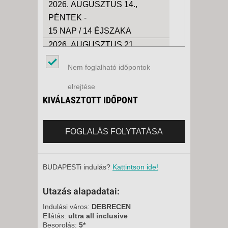
2026. AUGUSZTUS 14.,
PÉNTEK -
15 NAP / 14 ÉJSZAKA
2026. AUGUSZTUS 21.,
PÉNTEK -
Nem foglalható időpontok
15 NAP / 14 ÉJSZAKA
2026. AUGUSZTUS 21.,
elrejtése
PÉNTEK -
KIVÁLASZTOTT IDŐPONT
8 NAP / 7 ÉJSZAKA
2026. AUGUSZTUS 28.,
FOGLALÁS FOLYTATÁSA
PÉNTEK -
15 NAP / 14 ÉJSZAKA
2026. AUGUSZTUS 28.,
BUDAPESTi indulás?
Kattintson ide!
PÉNTEK -
Utazás alapadatai:
8 NAP / 7 ÉJSZAKA
2026. SZEPTEMBER 04.,
Indulási város:
DEBRECEN
Ellátás:
ultra all inclusive
PÉNTEK -
Besorolás:
5*