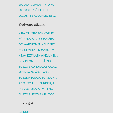
200 000 - 300 000 FT/FŐ KÖZÖTT
300 000 FT/FŐ FELETT
LUXUS- ÉS KÜLÖNLEGES UTAK
Kedvenc útjaink
KIRÁLYI VÁROSOK KÖRUTAZÁS KÖZVETLEN REPÜLŐJÁRATTAL - BUDAPEST, REPÜLŐ
KÖRUTAZÁS JORDÁNIÁBAN, HOLT-TENGERI PIHENÉSSEL - BUDAPEST, REPÜLŐ
GELA APARTMAN - BUDAPEST, REPÜLŐ
AUSCHWITZ – KRAKKÓ - MEGRÁZÓ IDŐUTAZÁS! - BUDAPEST, BUSZ
KÍNA - EZT LÁTNIA KELL! - BUDAPEST, REPÜLŐ
EGYIPTOM - EZT LÁTNIA KELL! - BUDAPEST, REPÜLŐ
BUSZOS KÖRUTAZÁS A GARDA-TÓ KÖRNYÉKÉN - BUDAPEST, BUSZ
MININYARALÁS OLASZORSZÁGBAN: ÉSZAK-OLASZ GYÖNGYSZEMEK NYOMÁBAN - BUDAPEST, BUSZ
TOSZKÁNA SAVA-BORSA: KÓSTOLÓK ÉS KULTURÁLIS UTAZÁS - BUDAPEST, BUSZ
AZ ÖTSCHER-SZURDOK, AUSZTRIA GRAND CANYONJA - BUDAPEST, BUSZ
BUSZOS UTAZÁS VELENCÉBE - BUDAPEST, BUSZ
BUSZOS UTAZÁS A PLITVICEI-TAVAK NEMZETI PARKBA - BUDAPEST, BUSZ
Országok
CIPRUS