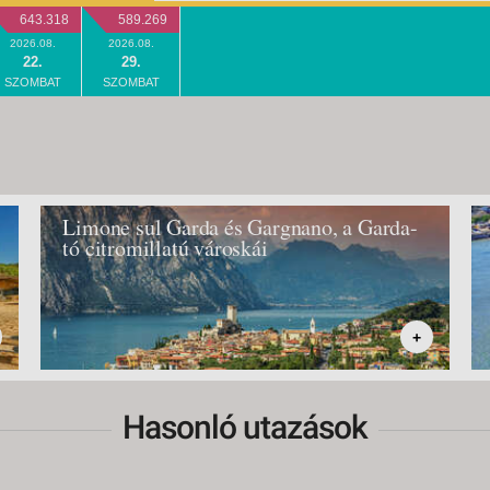
643.318
589.269
2026.08.
2026.08.
22.
29.
SZOMBAT
SZOMBAT
Limone sul Garda és Gargnano, a Garda-
tó citromillatú városkái
+
Hasonló utazások