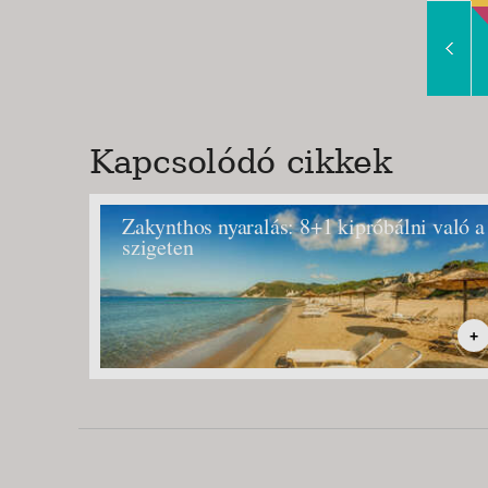
Slide Right
Kapcsolódó cikkek
Zakynthos nyaralás: 8+1 kipróbálni való a
szigeten
+