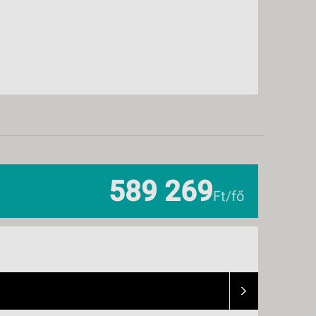
589 269
Ft/fő