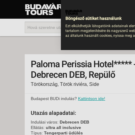
UTAZÁS
LAST MINUTE NYAR
Böngésző sütiket használunk
202
Ezt elküldhetjük látogatóink adatainak ele
tartalom megjelenítésére és nagyszerű web
BUS
az általunk használt cookies, nyissa meg a
TEN
ÜDÜ
Paloma Perissia Hotel***** -
KÖR
Debrecen DEB, Repülő
CSA
Törökország
,
Török riviéra
,
Side
UTA
IND
Budapest BUDi indulás?
Kattintson ide!
AKT
Utazás alapadatai:
EGZ
Indulási város:
Debrecen DEB
VÁR
Ellátás:
ultra all inclusive
Típus:
Tengerparti üdülés