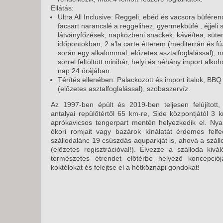
Ellátás:
Ultra All Inclusive: Reggeli, ebéd és vacsora büféren
facsart narancslé a reggelihez, gyermekbüfé , éjjeli
látványfőzések, napközbeni snackek, kávé/tea, süte
időpontokban, 2 a’la carte étterem (mediterrán és fúz
során egy alkalommal, előzetes asztalfoglalással), n
sörrel feltöltött minibár, helyi és néhány import alko
nap 24 órájában.
Térítés ellenében: Palackozott és import italok, BBQ
(előzetes asztalfoglalással), szobaszervíz.
Az 1997-ben épült és 2019-ben teljesen felújított
antalyai repülőtértől 65 km-re, Side központjától 3
aprókavicsos tengerpart mentén helyezkedik el. Ny
ókori romjait vagy bazárok kínálatát érdemes felf
szállodalánc 19 csúszdás aquparkját is, ahová a szállo
(előzetes regisztrációval!). Élvezze a szálloda kivá
természetes étrendet előtérbe helyező koncepciój
koktélokat és felejtse el a hétköznapi gondokat!