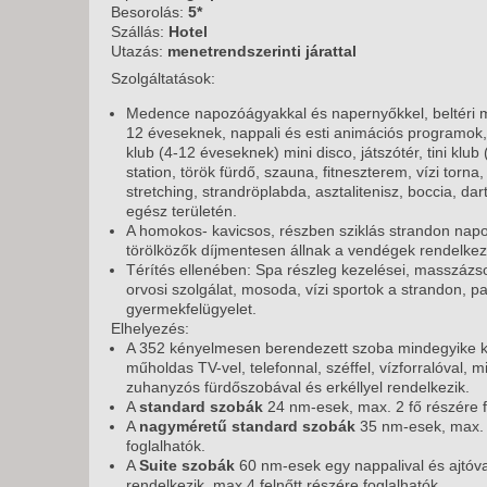
KÖZ
Besorolás:
5*
TEN
Szállás:
Hotel
SZÁ
Utazás:
menetrendszerinti járattal
Szolgáltatások:
SZÁ
CSÚ
Medence napozóágyakkal és napernyőkkel, beltéri 
12 éveseknek, nappali és esti animációs programok
BUD
klub (4-12 éveseknek) mini disco, játszótér, tini klu
UTA
station, török fürdő, szauna, fitneszterem, vízi torna,
stretching, strandröplabda, asztalitenisz, boccia, dar
egész területén.
A homokos- kavicsos, részben sziklás strandon nap
törölközők díjmentesen állnak a vendégek rendelke
Térítés ellenében: Spa részleg kezelései, masszázs
orvosi szolgálat, mosoda, vízi sportok a strandon, pa
gyermekfelügyelet.
Elhelyezés:
A 352 kényelmesen berendezett szoba mindegyike kö
műholdas TV-vel, telefonnal, széffel, vízforralóval, mi
zuhanyzós fürdőszobával és erkéllyel rendelkezik.
A
standard szobák
24 nm-esek, max. 2 fő részére f
A
nagyméretű standard szobák
35 nm-esek, max. 3
foglalhatók.
A
Suite szobák
60 nm-esek egy nappalival és ajtóva
rendelkezik, max.4 felnőtt részére foglalhatók.