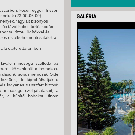
dszerben, késői reggeli, frissen
 snackek (23:00-06:00),
GALÉRIA
mények, fagylalt bizonyos
iós távol keleti, tartózkodás
aponta vízzel, üdítőkkel és
holos és alkoholmentes italok a
 a’la carte étteremben
, kiváló minőségű szálloda az
 km-re, közvetlenül a homokos-
aralásunk során nemcsak Side
edeznünk, de kipróbálhatjuk a
da ingyenes transzfert biztosít
ló minőségű szolgáltatásait, a
át, a hűsítő habokat, finom