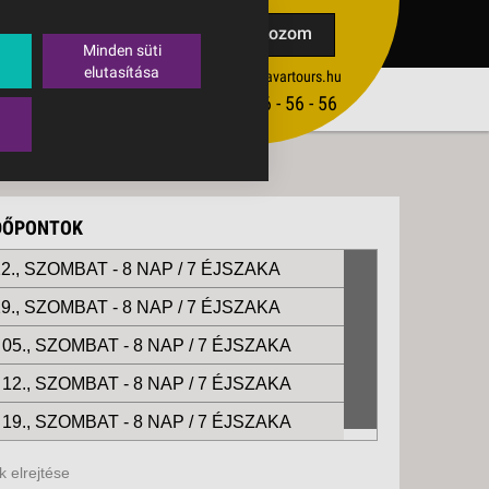
TAK
Feliratkozom
Minden süti
elutasítása
ertekesites@budavartours.hu
TIPPEK
(+36­ 1) 3 - 56 - 56 - 56
VISSZAJELZÉS KÜLDÉSE
IDŐPONTOK
2., SZOMBAT -
8 NAP / 7 ÉJSZAKA
9., SZOMBAT -
8 NAP / 7 ÉJSZAKA
05., SZOMBAT -
8 NAP / 7 ÉJSZAKA
12., SZOMBAT -
8 NAP / 7 ÉJSZAKA
19., SZOMBAT -
8 NAP / 7 ÉJSZAKA
 elrejtése