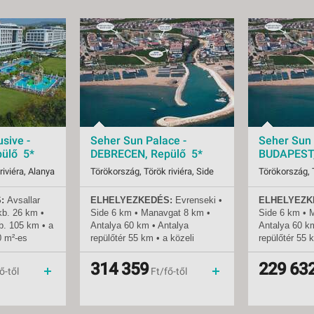
sive -
Seher Sun Palace -
Seher Sun 
ülő 5*
DEBRECEN, Repülő 5*
BUDAPEST,
riviéra, Alanya
Törökország, Török riviéra, Side
Törökország, T
:
Avsallar
ELHELYEZKEDÉS:
Evrenseki
•
ELHELYEZK
08.07-tól
Indulások:
2026.08.07-tól
Indulások:
kb.
26 km •
Side 6 km • Manavgat 8 km •
Side 6 km • 
Időpontok:
6 db
Időpontok:
b.
105 km • a
Antalya 60 km • Antalya
Antalya 60 k
all inclusive
Ellátás:
all inclusive
Ellátás:
0 m²-es
repülőtér 55 km • a közeli
repülőtér 55 
Besorolás:
5*
Besorolás:
városok helyi busszal (dolmus)
városok helyi
Szállás:
Hotel
Szállás:
ak számára
vagy taxival érhetők el • a
vagy taxival é
314 359
229 63
menetrendszerinti járattal
Utazás:
menetrendszerinti járattal
Utazás:
ő-től
Ft/fő-től
szálloda akadálymentesített
szálloda akad
zvetlenül a
TENGERPART:
300 m a
TENGERPAR
 •
szállodától • homokos •
szállodától •
ak és
napernyők, napozóágyak és
napernyők, n