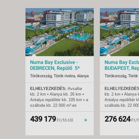
Numa Bay Exclusive -
Numa Bay Exclu
DEBRECEN, Repülő 5*
BUDAPEST, Rep
Törökország, Török riviéra, Alanya
Törökország, Török 
ELHELYEZKEDÉS:
Avsallar
ELHELYEZKEDÉS
Indulások:
2026.08.07-tól
Indulások:
2026.
kb. 2 km • Alanya
kb.
26 km •
kb. 2 km • Alanya
Időpontok:
6 db
Időpontok:
73 db
Antalya repülőtér
kb.
105 km • a
Antalya repülőtér
k
Ellátás:
ultra all inclusive
Ellátás:
ultra 
szálloda
kb.
22 000 m²-es
szálloda
kb.
22 00
Besorolás:
5*
Besorolás:
5*
területen fekszik •
területen fekszik •
Szállás:
Hotel
Szállás:
Hotel
mozgáskorlátozottak számára
mozgáskorlátozott
439 179
276 624
Utazás:
menetrendszerinti járattal
Utazás:
Ft/fő-től
Ft/f
kialakított szoba
kialakított szoba
TENGERPART
: közvetlenül a
TENGERPART
: kö
hotelnél • homokos •
hotelnél • homokos
napernyők, napágyak és
napernyők, napágy