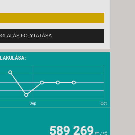
OGLALÁS FOLYTATÁSA
ALAKULÁSA:
589 269
FT / FŐ