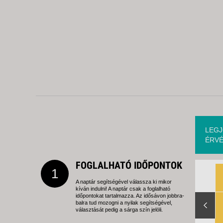
LEGJ
ÉRVÉ
FOGLALHATÓ IDŐPONTOK
1
A naptár segítségével válassza ki mikor
kíván indulni! A naptár csak a foglalható
Slide Right
időpontokat tartalmazza. Az idősávon jobbra-
balra tud mozogni a nyilak segítségével,
választását pedig a sárga szín jelöli.