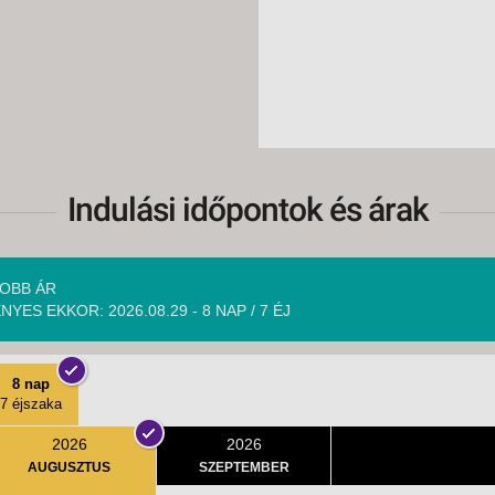
Indulási időpontok és árak
OBB ÁR
NYES EKKOR: 2026.08.29 - 8 NAP / 7 ÉJ
8 nap
7 éjszaka
2026
2026
AUGUSZTUS
SZEPTEMBER