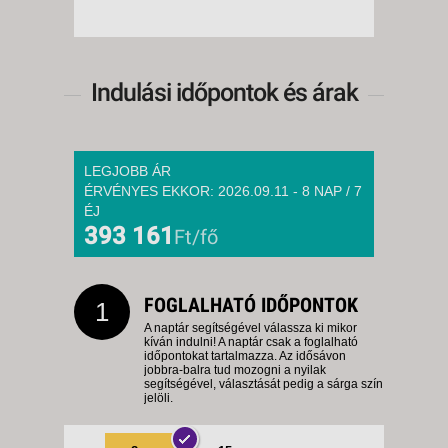
Indulási időpontok és árak
LEGJOBB ÁR
ÉRVÉNYES EKKOR: 2026.09.11 - 8 NAP / 7
ÉJ
393 161
Ft/fő
FOGLALHATÓ IDŐPONTOK
1
A naptár segítségével válassza ki mikor
kíván indulni! A naptár csak a foglalható
időpontokat tartalmazza. Az idősávon
jobbra-balra tud mozogni a nyilak
segítségével, választását pedig a sárga szín
jelöli.