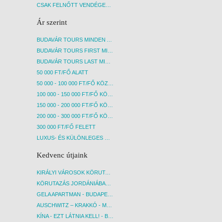
CSAK FELNŐTT VENDÉGEKET FOGADÓ SZÁLLÁSOK
Ár szerint
BUDAVÁR TOURS MINDEN AKCIÓS ÚT
BUDAVÁR TOURS FIRST MINUTE AKCIÓS UTAK
BUDAVÁR TOURS LAST MINUTE AKCIÓS UTAK
50 000 FT/FŐ ALATT
50 000 - 100 000 FT/FŐ KÖZÖTT
100 000 - 150 000 FT/FŐ KÖZÖTT
150 000 - 200 000 FT/FŐ KÖZÖTT
200 000 - 300 000 FT/FŐ KÖZÖTT
300 000 FT/FŐ FELETT
LUXUS- ÉS KÜLÖNLEGES UTAK
Kedvenc útjaink
KIRÁLYI VÁROSOK KÖRUTAZÁS KÖZVETLEN REPÜLŐJÁRATTAL - BUDAPEST, REPÜLŐ
KÖRUTAZÁS JORDÁNIÁBAN, HOLT-TENGERI PIHENÉSSEL - BUDAPEST, REPÜLŐ
GELA APARTMAN - BUDAPEST, REPÜLŐ
AUSCHWITZ – KRAKKÓ - MEGRÁZÓ IDŐUTAZÁS! - BUDAPEST, BUSZ
KÍNA - EZT LÁTNIA KELL! - BUDAPEST, REPÜLŐ