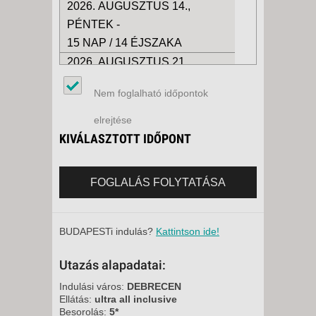
2026. AUGUSZTUS 14.,
PÉNTEK -
15 NAP / 14 ÉJSZAKA
2026. AUGUSZTUS 21.,
PÉNTEK -
Nem foglalható időpontok
15 NAP / 14 ÉJSZAKA
2026. AUGUSZTUS 21.,
elrejtése
PÉNTEK -
KIVÁLASZTOTT IDŐPONT
8 NAP / 7 ÉJSZAKA
2026. AUGUSZTUS 28.,
FOGLALÁS FOLYTATÁSA
PÉNTEK -
15 NAP / 14 ÉJSZAKA
2026. AUGUSZTUS 28.,
BUDAPESTi indulás?
Kattintson ide!
PÉNTEK -
Utazás alapadatai:
8 NAP / 7 ÉJSZAKA
2026. SZEPTEMBER 04.,
Indulási város:
DEBRECEN
Ellátás:
ultra all inclusive
PÉNTEK -
Besorolás:
5*