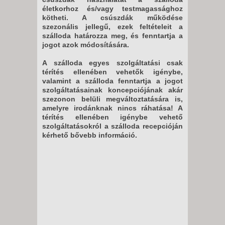
életkorhoz és/vagy testmagassághoz
kötheti. A csúszdák működése
szezonális jellegű, ezek feltételeit a
szálloda határozza meg, és fenntartja a
jogot azok módosítására.
A szálloda egyes szolgáltatási csak
térítés ellenében vehetők igénybe,
valamint a szálloda fenntartja a jogot
szolgáltatásainak koncepciójának akár
szezonon belüli megváltoztatására is,
amelyre irodánknak nincs ráhatása! A
térítés ellenében igénybe vehető
szolgáltatásokról a szálloda recepcióján
kérhető bővebb információ.