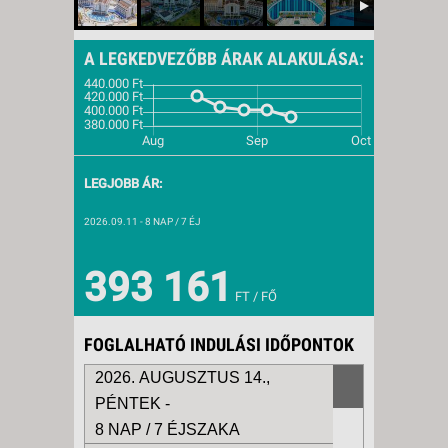
A LEGKEDVEZŐBB ÁRAK ALAKULÁSA:
LEGJOBB ÁR:
2026.09.11
- 8 NAP / 7 ÉJ
393 161
FT / FŐ
FOGLALHATÓ INDULÁSI IDŐPONTOK
2026. AUGUSZTUS 14.,
PÉNTEK -
8 NAP / 7 ÉJSZAKA