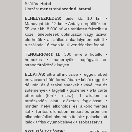
8 NAP / 7 ÉJSZAKA
Szállás:
Hotel
Utazás:
menetrendszerinti járattal
2026. SZEPTEMBER 04.,
PÉNTEK -
ELHELYEZKEDÉS:
Side kb. 10 km •
Manavgat kb. 12 km • Antalya repülőtér kb.
15 NAP / 14 ÉJSZAKA
55 km • kb. 8 000 m²-es területen fekszik • a
2026. SZEPTEMBER 11.,
közeli települések dolmuşszal vagy taxival
elérhetők • a szálloda akadálymentesített •
PÉNTEK -
a szálloda 16 éven felüli vendégeket fogad
8 NAP / 7 ÉJSZAKA
TENGERPART:
kb. 300 m-re a hoteltől •
homokos • napernyők, napágyak és
strandtörölközők ingyen
ELLÁTÁS:
ultra all inclusive • reggeli, ebéd
és vacsora büfé formájában • késői reggeli •
délutáni és éjszakai snackek • kávé, tea és
sütemények • fagylalt • gözleme • a’la carte
éttermek (török, olasz), 1 alkalom a
tartózkodás alatt, előzetes foglalással •
minden helyi alkoholos és alkoholmentes
ital
• Térítés ellenében: import és prémium
alkoholos/alkoholmentes italok • palackozott
italok • friss gyümölcslevek • szobaszerviz
SZOLGÁLTATÁSOK:
medence