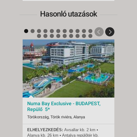
Hasonló utazások
Numa Bay Exclusive - BUDAPEST,
Numa
Repülő 5*
Repü
Törökország, Török riviéra, Alanya
Törökor
ELHELYEZKEDÉS:
Avsallar kb. 2 km •
ELHE
Indulások:
2026.08.07-tól
Indulá
Alanya
kb.
26 km • Antalya repülőtér
kb.
Alany
Időpontok:
73 db
Időpon