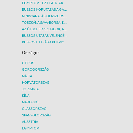
EGYIPTOM - EZT LÁTNIA KELL! - BUDAPEST, REPÜLŐ
BUSZOS KÖRUTAZÁS A GARDA-TÓ KÖRNYÉKÉN - BUDAPEST, BUSZ
MININYARALÁS OLASZORSZÁGBAN: ÉSZAK-OLASZ GYÖNGYSZEMEK NYOMÁBAN - BUDAPEST, BUSZ
TOSZKÁNA SAVA-BORSA: KÓSTOLÓK ÉS KULTURÁLIS UTAZÁS - BUDAPEST, BUSZ
AZ ÖTSCHER-SZURDOK, AUSZTRIA GRAND CANYONJA - BUDAPEST, BUSZ
BUSZOS UTAZÁS VELENCÉBE - BUDAPEST, BUSZ
BUSZOS UTAZÁS A PLITVICEI-TAVAK NEMZETI PARKBA - BUDAPEST, BUSZ
Országok
CIPRUS
GÖRÖGORSZÁG
MÁLTA
HORVÁTORSZÁG
JORDÁNIA
KÍNA
MAROKKÓ
OLASZORSZÁG
SPANYOLORSZÁG
AUSZTRIA
EGYIPTOM