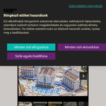
Adatvédelmi irányelvek
MENÜ
Böngésző sütiket használunk
Ezt elküldhetjük látogatóink adatainak elemzésére, webhelyünk fejlesztésére,
személyre szabott tartalom megjelenítésére és nagyszerű webhely-élmény
Diamond Elite Hotel & Spa
biztosítására. Ha többet szeretne tudni az általunk használt cookies, nyissa
meg a beállításokat.
- DEBRECEN, Repülő
Törökország
,
Török riviéra
,
Side
Minden süti elfogadása
Minden süti elutasítása
Sütik egyéni beállítása