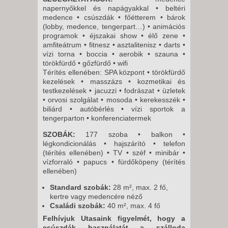
napernyőkkel és napágyakkal • beltéri
medence • csúszdák • főétterem • bárok
(lobby, medence, tengerpart…) • animációs
programok • éjszakai show • élő zene •
amfiteátrum • fitnesz • asztalitenisz • darts •
vízi torna • boccia • aerobik • szauna •
törökfürdő • gőzfürdő • wifi
Térítés ellenében: SPA központ • törökfürdő
kezelések • masszázs • kozmetikai és
testkezelések • jacuzzi • fodrászat • üzletek
• orvosi szolgálat • mosoda • kerekesszék •
biliárd • autóbérlés • vízi sportok a
tengerparton • konferenciatermek
SZOBÁK:
177 szoba • balkon •
légkondicionálás • hajszárító • telefon
(térítés ellenében) • TV • széf • minibár •
vízforraló • papucs • fürdőköpeny (térítés
ellenében)
Standard szobák:
28 m², max. 2 fő,
kertre vagy medencére néző
Családi szobák:
40 m², max. 4 fő
Felhívjuk Utasaink figyelmét, hogy a
csúszdák használatát a szálloda