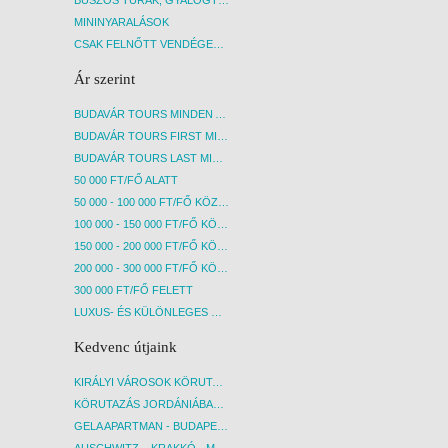
MININYARALÁSOK
CSAK FELNŐTT VENDÉGEKET FOGADÓ SZÁLLÁSOK
Ár szerint
BUDAVÁR TOURS MINDEN AKCIÓS ÚT
BUDAVÁR TOURS FIRST MINUTE AKCIÓS UTAK
BUDAVÁR TOURS LAST MINUTE AKCIÓS UTAK
50 000 FT/FŐ ALATT
50 000 - 100 000 FT/FŐ KÖZÖTT
100 000 - 150 000 FT/FŐ KÖZÖTT
150 000 - 200 000 FT/FŐ KÖZÖTT
200 000 - 300 000 FT/FŐ KÖZÖTT
300 000 FT/FŐ FELETT
LUXUS- ÉS KÜLÖNLEGES UTAK
Kedvenc útjaink
KIRÁLYI VÁROSOK KÖRUTAZÁS KÖZVETLEN REPÜLŐJÁRATTAL - BUDAPEST, REPÜLŐ
KÖRUTAZÁS JORDÁNIÁBAN, HOLT-TENGERI PIHENÉSSEL - BUDAPEST, REPÜLŐ
GELA APARTMAN - BUDAPEST, REPÜLŐ
AUSCHWITZ – KRAKKÓ - MEGRÁZÓ IDŐUTAZÁS! - BUDAPEST, BUSZ