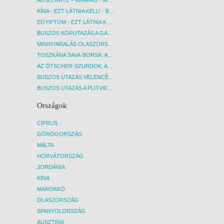
KÍNA - EZT LÁTNIA KELL! - BUDAPEST, REPÜLŐ
EGYIPTOM - EZT LÁTNIA KELL! - BUDAPEST, REPÜLŐ
BUSZOS KÖRUTAZÁS A GARDA-TÓ KÖRNYÉKÉN - BUDAPEST, BUSZ
MININYARALÁS OLASZORSZÁGBAN: ÉSZAK-OLASZ GYÖNGYSZEMEK NYOMÁBAN - BUDAPEST, BUSZ
TOSZKÁNA SAVA-BORSA: KÓSTOLÓK ÉS KULTURÁLIS UTAZÁS - BUDAPEST, BUSZ
AZ ÖTSCHER-SZURDOK, AUSZTRIA GRAND CANYONJA - BUDAPEST, BUSZ
BUSZOS UTAZÁS VELENCÉBE - BUDAPEST, BUSZ
BUSZOS UTAZÁS A PLITVICEI-TAVAK NEMZETI PARKBA - BUDAPEST, BUSZ
Országok
CIPRUS
GÖRÖGORSZÁG
MÁLTA
HORVÁTORSZÁG
JORDÁNIA
KÍNA
MAROKKÓ
OLASZORSZÁG
SPANYOLORSZÁG
AUSZTRIA