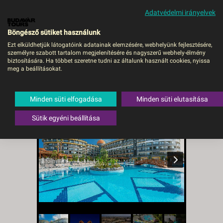
Adatvédelmi irányelvek
MENÜ
Böngésző sütiket használunk
Ezt elküldhetjük látogatóink adatainak elemzésére, webhelyünk fejlesztésére,
személyre szabott tartalom megjelenítésére és nagyszerű webhely-élmény
Arnor Deluxe Hotel & Spa -
biztosítására. Ha többet szeretne tudni az általunk használt cookies, nyissa
meg a beállításokat.
DEBRECEN, Repülő
Törökország
,
Török riviéra
,
Side
Minden süti elfogadása
Minden süti elutasítása
Sütik egyéni beállítása