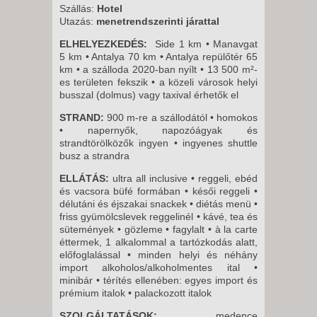
15 NAP / 14 ÉJSZAKA
Szállás:
Hotel
Utazás:
menetrendszerinti járattal
2026. SZEPTEMBER 04.,
PÉNTEK -
ELHELYEZKEDÉS:
Side 1 km • Manavgat
5 km • Antalya 70 km • Antalya repülőtér 65
8 NAP / 7 ÉJSZAKA
km • a szálloda 2020-ban nyílt • 13 500 m²-
2026. SZEPTEMBER 11.,
es területen fekszik • a közeli városok helyi
busszal (dolmus) vagy taxival érhetők el
PÉNTEK -
8 NAP / 7 ÉJSZAKA
STRAND:
900 m-re a szállodától • homokos
• napernyők, napozóágyak és
strandtörölközők ingyen • ingyenes shuttle
busz a strandra
ELLÁTÁS:
ultra all inclusive • reggeli, ebéd
és vacsora büfé formában • késői reggeli •
délutáni és éjszakai snackek • diétás menü •
friss gyümölcslevek reggelinél • kávé, tea és
sütemények • gözleme • fagylalt • à la carte
éttermek, 1 alkalommal a tartózkodás alatt,
előfoglalással • minden helyi és néhány
import alkoholos/alkoholmentes ital •
minibár • térítés ellenében: egyes import és
prémium italok • palackozott italok
SZOLGÁLTATÁSOK:
medence