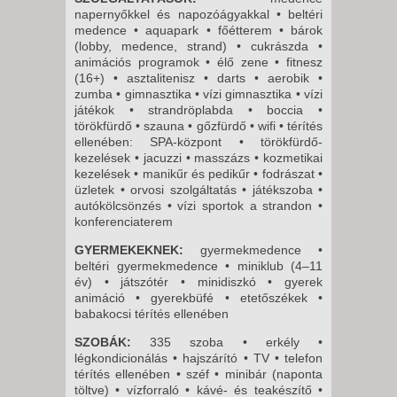
napernyőkkel és napozóágyakkal • beltéri
medence • aquapark • főétterem • bárok
(lobby, medence, strand) • cukrászda •
animációs programok • élő zene • fitnesz
(16+) • asztalitenisz • darts • aerobik •
zumba • gimnasztika • vízi gimnasztika • vízi
játékok • strandröplabda • boccia •
törökfürdő • szauna • gőzfürdő • wifi • térítés
ellenében: SPA-központ • törökfürdő-
kezelések • jacuzzi • masszázs • kozmetikai
kezelések • manikűr és pedikűr • fodrászat •
üzletek • orvosi szolgáltatás • játékszoba •
autókölcsönzés • vízi sportok a strandon •
konferenciaterem
GYERMEKEKNEK:
gyermekmedence •
beltéri gyermekmedence • miniklub (4–11
év) • játszótér • minidiszkó • gyerek
animáció • gyerekbüfé • etetőszékek •
babakocsi térítés ellenében
SZOBÁK:
335 szoba • erkély •
légkondicionálás • hajszárító • TV • telefon
térítés ellenében • széf • minibár (naponta
töltve) • vízforraló • kávé- és teakészítő •