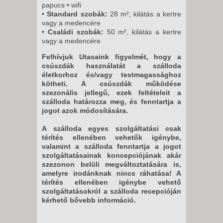
papucs • wifi
•
Standard szobák:
28 m², kilátás a kertre
vagy a medencére
•
Családi szobák:
50 m², kilátás a kertre
vagy a medencére
Felhívjuk Utasaink figyelmét, hogy a
csúszdák használatát a szálloda
életkorhoz és/vagy testmagassághoz
kötheti. A csúszdák működése
szezonális jellegű, ezek feltételeit a
szálloda határozza meg, és fenntartja a
jogot azok módosítására.
A szálloda egyes szolgáltatási csak
térítés ellenében vehetők igénybe,
valamint a szálloda fenntartja a jogot
szolgáltatásainak koncepciójának akár
szezonon belüli megváltoztatására is,
amelyre irodánknak nincs ráhatása! A
térítés ellenében igénybe vehető
szolgáltatásokról a szálloda recepcióján
kérhető bővebb információ.