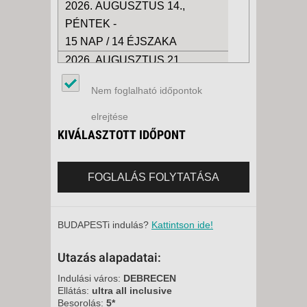
2026. AUGUSZTUS 14.,
PÉNTEK -
15 NAP / 14 ÉJSZAKA
2026. AUGUSZTUS 21.,
PÉNTEK -
Nem foglalható időpontok
15 NAP / 14 ÉJSZAKA
2026. AUGUSZTUS 21.,
elrejtése
PÉNTEK -
KIVÁLASZTOTT IDŐPONT
8 NAP / 7 ÉJSZAKA
2026. AUGUSZTUS 28.,
FOGLALÁS FOLYTATÁSA
PÉNTEK -
15 NAP / 14 ÉJSZAKA
2026. AUGUSZTUS 28.,
BUDAPESTi indulás?
Kattintson ide!
PÉNTEK -
Utazás alapadatai:
8 NAP / 7 ÉJSZAKA
2026. SZEPTEMBER 04.,
Indulási város:
DEBRECEN
Ellátás:
ultra all inclusive
PÉNTEK -
Besorolás:
5*