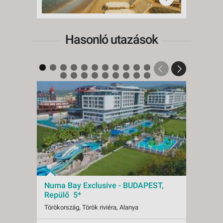
Hasonló utazások
Numa Bay Exclusive - BUDAPEST,
Numa
Repülő 5*
Repü
Törökország, Török riviéra, Alanya
Törökor