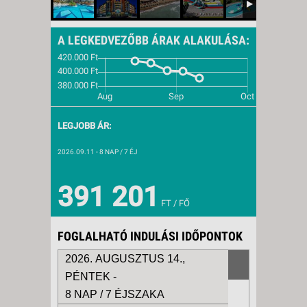
A LEGKEDVEZŐBB ÁRAK ALAKULÁSA:
LEGJOBB ÁR:
2026.09.11
- 8 NAP / 7 ÉJ
391 201
FT / FŐ
FOGLALHATÓ INDULÁSI IDŐPONTOK
2026. AUGUSZTUS 14.,
PÉNTEK -
8 NAP / 7 ÉJSZAKA