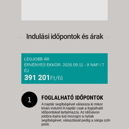
Indulási időpontok és árak
LEGJOBB ÁR
ÉRVÉNYES EKKOR: 2026.09.11 - 8 NAP / 7
ÉJ
391 201
Ft/fő
FOGLALHATÓ IDŐPONTOK
1
A naptár segítségével válassza ki mikor
kíván indulni! A naptár csak a foglalható
időpontokat tartalmazza. Az idősávon
jobbra-balra tud mozogni a nyilak
segítségével, választását pedig a sárga szín
jelöli.