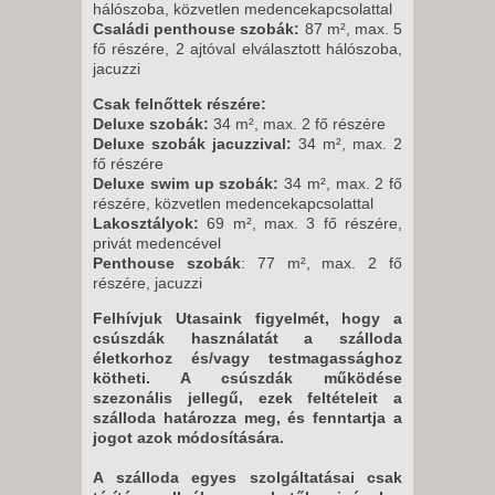
hálószoba, közvetlen medencekapcsolattal
Családi penthouse szobák:
87 m², max. 5
fő részére, 2 ajtóval elválasztott hálószoba,
jacuzzi
Csak felnőttek részére:
Deluxe szobák:
34 m², max. 2 fő részére
Deluxe szobák jacuzzival:
34 m², max. 2
fő részére
Deluxe swim up szobák:
34 m², max. 2 fő
részére, közvetlen medencekapcsolattal
Lakosztályok:
69 m², max. 3 fő részére,
privát medencével
Penthouse szobák
: 77 m², max. 2 fő
részére, jacuzzi
Felhívjuk Utasaink figyelmét, hogy a
csúszdák használatát a szálloda
életkorhoz és/vagy testmagassághoz
kötheti. A csúszdák működése
szezonális jellegű, ezek feltételeit a
szálloda határozza meg, és fenntartja a
jogot azok módosítására.
A szálloda egyes szolgáltatásai csak