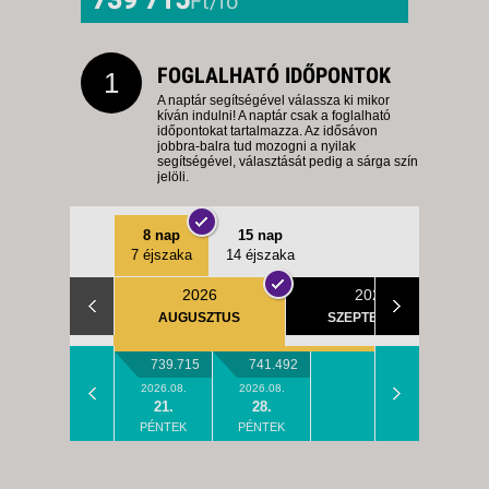
Ft/fő
FOGLALHATÓ IDŐPONTOK
1
A naptár segítségével válassza ki mikor
kíván indulni! A naptár csak a foglalható
időpontokat tartalmazza. Az idősávon
jobbra-balra tud mozogni a nyilak
segítségével, választását pedig a sárga szín
jelöli.
8 nap
15 nap
7 éjszaka
14 éjszaka
2026
2026
AUGUSZTUS
SZEPTEMBER
739.715
741.492
2026.08.
2026.08.
21.
28.
PÉNTEK
PÉNTEK