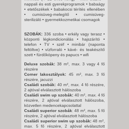
nappali és esti gyerekprogramok • babaágy
• etetőszékek • babakocsi térítés ellenében
• cumisüveg-melegítő • cumisüveg-
sterilizáló • gyermekkozmetikai csomagok
SZOBÁK:
336 szoba • erkély vagy terasz •
központi légkondicionálás • hajszárító •
telefon • TV • széf • minibár (naponta
feltöltve) • vízforraló • kávé- és teakészítő
szett • fürdőköpeny és papucs • wifi
Deluxe szobák:
38 m², max. 3 vagy 4 fő
részére
Corner lakosztályok:
45 m², max. 3 fő
részére, jacuzzi
Családi szobák:
40 m², max. 4 fő részére,
2 ajtóval elválasztott hálószoba
Családi swim up szobák:
40 m², max. 4 fő
részére, 2 ajtóval elválasztott hálószoba,
közvetlen medencekapcsolattal
Családi superior szobák
: 48 m², max. 5 fő
részére, 2 ajtóval elválasztott hálószoba
Családi superior swim up szobák:
48 m²,
max. 5 fő részére, 2 ajtóval elválasztott