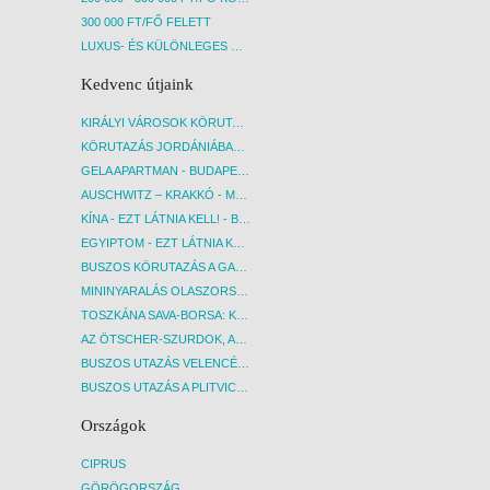
300 000 FT/FŐ FELETT
LUXUS- ÉS KÜLÖNLEGES UTAK
Kedvenc útjaink
KIRÁLYI VÁROSOK KÖRUTAZÁS KÖZVETLEN REPÜLŐJÁRATTAL - BUDAPEST, REPÜLŐ
KÖRUTAZÁS JORDÁNIÁBAN, HOLT-TENGERI PIHENÉSSEL - BUDAPEST, REPÜLŐ
GELA APARTMAN - BUDAPEST, REPÜLŐ
AUSCHWITZ – KRAKKÓ - MEGRÁZÓ IDŐUTAZÁS! - BUDAPEST, BUSZ
KÍNA - EZT LÁTNIA KELL! - BUDAPEST, REPÜLŐ
EGYIPTOM - EZT LÁTNIA KELL! - BUDAPEST, REPÜLŐ
BUSZOS KÖRUTAZÁS A GARDA-TÓ KÖRNYÉKÉN - BUDAPEST, BUSZ
MININYARALÁS OLASZORSZÁGBAN: ÉSZAK-OLASZ GYÖNGYSZEMEK NYOMÁBAN - BUDAPEST, BUSZ
TOSZKÁNA SAVA-BORSA: KÓSTOLÓK ÉS KULTURÁLIS UTAZÁS - BUDAPEST, BUSZ
AZ ÖTSCHER-SZURDOK, AUSZTRIA GRAND CANYONJA - BUDAPEST, BUSZ
BUSZOS UTAZÁS VELENCÉBE - BUDAPEST, BUSZ
BUSZOS UTAZÁS A PLITVICEI-TAVAK NEMZETI PARKBA - BUDAPEST, BUSZ
Országok
CIPRUS
GÖRÖGORSZÁG