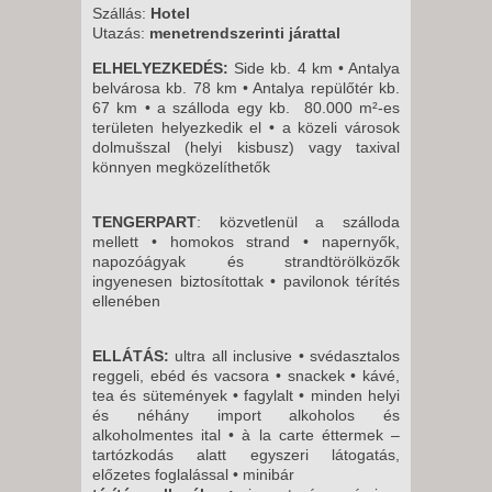
Szállás:
Hotel
Utazás:
menetrendszerinti járattal
ELHELYEZKEDÉS:
Side kb. 4 km • Antalya
belvárosa kb. 78 km • Antalya repülőtér kb.
67 km • a szálloda egy kb. 80.000 m²-es
területen helyezkedik el • a közeli városok
dolmušszal (helyi kisbusz) vagy taxival
könnyen megközelíthetők
TENGERPART
: közvetlenül a szálloda
mellett • homokos strand • napernyők,
napozóágyak és strandtörölközők
ingyenesen biztosítottak • pavilonok térítés
ellenében
ELLÁTÁS:
ultra all inclusive • svédasztalos
reggeli, ebéd és vacsora • snackek • kávé,
tea és sütemények • fagylalt • minden helyi
és néhány import alkoholos és
alkoholmentes ital • à la carte éttermek –
tartózkodás alatt egyszeri látogatás,
előzetes foglalással • minibár