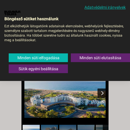
Adatvédelmi irányelvek
MENÜ
Böngésző sütiket használunk
Ezt elküldhetjük látogatóink adatainak elemzésére, webhelyünk fejlesztésére,
személyre szabott tartalom megjelenítésére és nagyszerű webhely-élmény
Akra Sorgun - DEBRECEN,
biztosítására. Ha többet szeretne tudni az általunk használt cookies, nyissa
meg a beállításokat.
Repülő
Törökország
,
Török riviéra
,
Side
Minden süti elfogadása
Minden süti elutasítása
Sütik egyéni beállítása