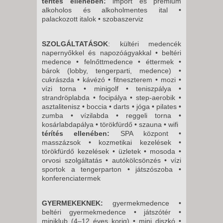
térítés ellenében:
import és prémium
alkoholos és alkoholmentes ital •
palackozott italok • szobaszerviz
SZOLGÁLTATÁSOK
: kültéri medencék
napernyőkkel és napozóágyakkal • beltéri
medence • felnőttmedence • éttermek •
bárok (lobby, tengerparti, medence) •
cukrászda • kávézó • fitneszterem • mozi •
vízi torna • minigolf • teniszpálya •
strandröplabda • focipálya • step-aerobik •
asztalitenisz • boccia • darts • jóga • pilates •
zumba • vízilabda • reggeli torna •
kosárlabdapálya • törökfürdő • szauna • wifi
térítés ellenében:
SPA központ •
masszázsok • kozmetikai kezelések •
törökfürdő kezelések • üzletek • mosoda •
orvosi szolgáltatás • autókölcsönzés • vízi
sportok a tengerparton • játszószoba •
konferenciatermek
GYERMEKEKNEK:
gyermekmedence •
beltéri gyermekmedence • játszótér •
miniklub (4–12 éves korig) • mini diszkó •