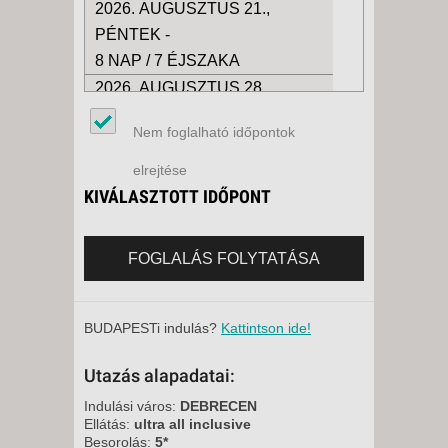
2026. AUGUSZTUS 21.,
PÉNTEK -
8 NAP / 7 ÉJSZAKA
2026. AUGUSZTUS 28.,
PÉNTEK -
Nem foglalható időpontok
15 NAP / 14 ÉJSZAKA
2026. AUGUSZTUS 28.,
elrejtése
PÉNTEK -
KIVÁLASZTOTT IDŐPONT
8 NAP / 7 ÉJSZAKA
2026. SZEPTEMBER 04.,
FOGLALÁS FOLYTATÁSA
PÉNTEK -
8 NAP / 7 ÉJSZAKA
BUDAPESTi indulás?
Kattintson ide!
Utazás alapadatai:
Indulási város:
DEBRECEN
Ellátás:
ultra all inclusive
Besorolás:
5*