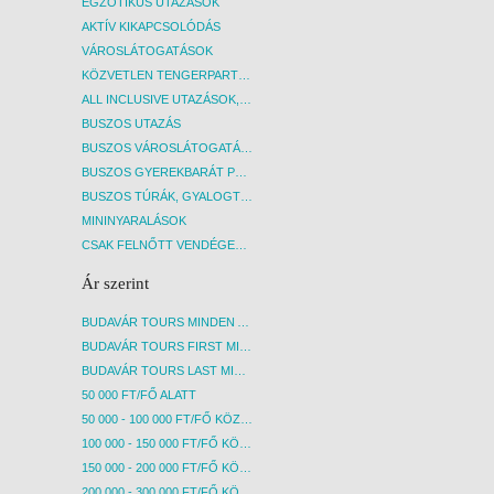
EGZOTIKUS UTAZÁSOK
amelyre irodánknak nincs ráhatása! A
amelyr
AKTÍV KIKAPCSOLÓDÁS
térítés ellenében igénybe vehető
téríté
VÁROSLÁTOGATÁSOK
szolgáltatásokról a szálloda recepcióján
szolgá
kérhető bővebb információ.
kérhe
KÖZVETLEN TENGERPARTI SZÁLLÁSOK
ALL INCLUSIVE UTAZÁSOK, NYARALÁSOK
BUSZOS UTAZÁS
BUSZOS VÁROSLÁTOGATÁSOK
BUSZOS GYEREKBARÁT PROGRAMOK
BUSZOS TÚRÁK, GYALOGTÚRÁK
MININYARALÁSOK
CSAK FELNŐTT VENDÉGEKET FOGADÓ SZÁLLÁSOK
Ár szerint
BUDAVÁR TOURS MINDEN AKCIÓS ÚT
BUDAVÁR TOURS FIRST MINUTE AKCIÓS UTAK
BUDAVÁR TOURS LAST MINUTE AKCIÓS UTAK
50 000 FT/FŐ ALATT
50 000 - 100 000 FT/FŐ KÖZÖTT
100 000 - 150 000 FT/FŐ KÖZÖTT
150 000 - 200 000 FT/FŐ KÖZÖTT
200 000 - 300 000 FT/FŐ KÖZÖTT