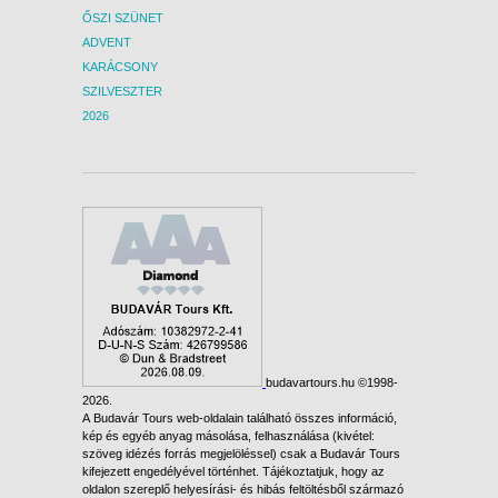
ŐSZI SZÜNET
ADVENT
KARÁCSONY
SZILVESZTER
2026
budavartours.hu ©1998-
2026.
A Budavár Tours web-oldalain található összes információ,
kép és egyéb anyag másolása, felhasználása (kivétel:
szöveg idézés forrás megjelöléssel) csak a Budavár Tours
kifejezett engedélyével történhet. Tájékoztatjuk, hogy az
oldalon szereplő helyesírási- és hibás feltöltésből származó