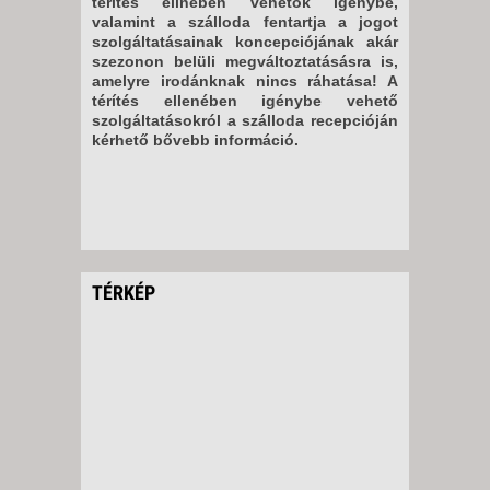
térítés ellnében vehetők igénybe,
valamint a szálloda fentartja a jogot
szolgáltatásainak koncepciójának akár
szezonon belüli megváltoztatásásra is,
amelyre irodánknak nincs ráhatása! A
térítés ellenében igénybe vehető
szolgáltatásokról a szálloda recepcióján
kérhető bővebb információ.
TÉRKÉP